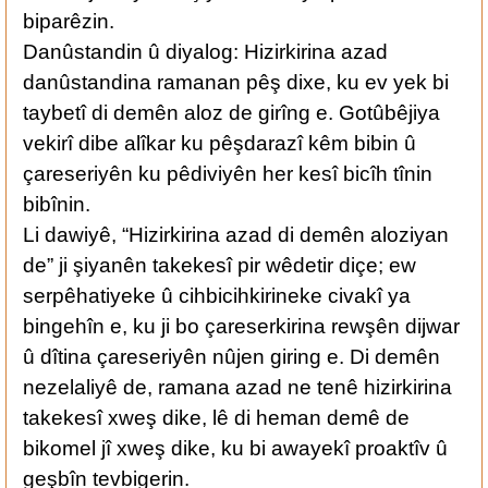
biparêzin.
Danûstandin û diyalog: Hizirkirina azad
danûstandina ramanan pêş dixe, ku ev yek bi
taybetî di demên aloz de girîng e. Gotûbêjiya
vekirî dibe alîkar ku pêşdarazî kêm bibin û
çareseriyên ku pêdiviyên her kesî bicîh tînin
bibînin.
Li dawiyê, “Hizirkirina azad di demên aloziyan
de” ji şiyanên takekesî pir wêdetir diçe; ew
serpêhatiyeke û cihbicihkirineke civakî ya
bingehîn e, ku ji bo çareserkirina rewşên dijwar
û dîtina çareseriyên nûjen giring e. Di demên
nezelaliyê de, ramana azad ne tenê hizirkirina
takekesî xweş dike, lê di heman demê de
bikomel jî xweş dike, ku bi awayekî proaktîv û
geşbîn tevbigerin.