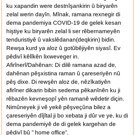
ku xapandin were destnîşankirin û biryarên
zelal werin dayîn. Mînak, ramana rexnegir di
dema pandemiya COVID-19 de gelek kesan
hiştiye ku biryarên zelal li ser rêbernameyên
tenduristiyê û vakslêdanan(deqkirin) bidin.
Rewşa kurd ya aloz û gotûbêjiyên siyasî. Ev
pêdivî kêlîkên lixweveger in.
Afirînerî/Dahênan: Di dilê ramana azad de,
dahênan pêşxistina raman û çareseriyên nû
pêş dixe. Di rewşên aloz de, nêzîkatiyên
afirîner dikarin bibin sedema pêkanînên ku ji
rêbazên kevneşopî yên ramanê wêdetir diçin.
Nimûneyek ji vê yekê pêşveçûna bilez a
çareseriyên dîjîtal ji bo xebata ji dûr ve ye, ku di
dema pandemiyê de di gelek kargehan de
pêdivî bû ” home office”.