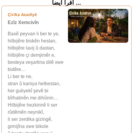
اقرأ أيضاً ...
Çivîka Azadiyê
Ezîz Xemcivîn
Baxê peyvan li ber te ye,
hilbijêre biskên hestan,
hilbijêre lavij û dastan,
hilbijêre çi demjimêr e,
besteya veşartina dilê xwe
bidêre…
Li ber te ne,
stran û kaniya helbestan,
her guliyekî şevê bi
bîrhatinên me dihûnin…
Hilbijêre hezkirinê li ser
rûdêmên neynikî,
li ser zerdika gizingê,
girnijîna xwe bikole