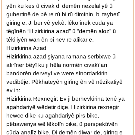
yên ku kes û civak di demên nezelaliyê û
guhertinê de pê re rû bi rû dimînin, bi taybetî
giring e. Ji ber vê yekê, lêkolînek cuda ya
têgînên “Hizirkirina azad” û “demên aloz” û
têkiliyên wan ên bi hev re alîkar e.
Hizirkirina Azad
Hizirkirina azad şiyana ramana serbixwe û
afirîner bêyî ku ji hêla normên civakî an
bandorên derveyî ve were sînordarkirin
vedibêje. Pêkhateyên girîng ên vê nêzîkatiyê
ev in:
Hizirkirina Rexnegir: Ev ji berhevkirina tenê ya
agahdariyê wêdetir diçe. Hizirkirina rexnegir
hewce dike ku agahdariyê pirs bike,
pêbaweriya wê lêkolîn bike, û perspektîvên
cûda analîz bike. Di demên diwar de, girîng e