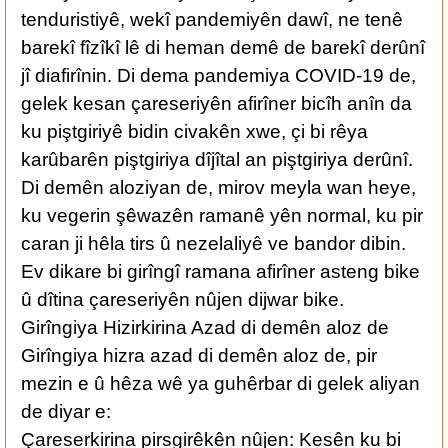
tenduristiyê, wekî pandemiyên dawî, ne tenê
barekî fîzîkî lê di heman demê de barekî derûnî
jî diafirînin. Di dema pandemiya COVID-19 de,
gelek kesan çareseriyên afirîner bicîh anîn da
ku piştgiriyê bidin civakên xwe, çi bi rêya
karûbarên piştgiriya dîjîtal an piştgiriya derûnî.
Di demên aloziyan de, mirov meyla wan heye,
ku vegerin şêwazên ramanê yên normal, ku pir
caran ji hêla tirs û nezelaliyê ve bandor dibin.
Ev dikare bi girîngî ramana afirîner asteng bike
û dîtina çareseriyên nûjen dijwar bike.
Girîngiya Hizirkirina Azad di demên aloz de
Girîngiya hizra azad di demên aloz de, pir
mezin e û hêza wê ya guhêrbar di gelek aliyan
de diyar e:
Çareserkirina pirsgirêkên nûjen: Kesên ku bi