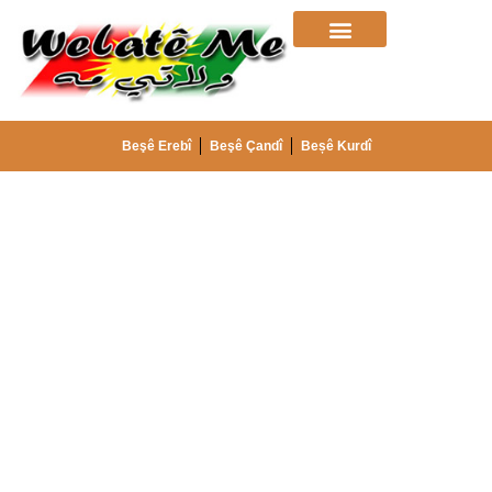
Beşê Erebî
Beşê Çandî
Beșê Kurdî