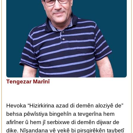
Tengezar Marînî
Hevoka “Hizirkirina azad di demên aloziyê de”
behsa pêwîstiya bingehîn a tevgerîna hem
afirîner û hem jî serbixwe di demên dijwar de
dike. Nîşandana vê yekê bi pirsgirêkên taybetî