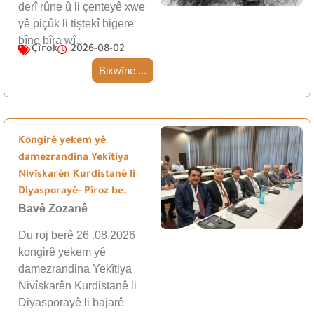
derî rûne û li çenteyê xwe
yê piçûk li tiştekî bigere
bîne bîra wî…
Çîrok
2026-08-02
Bixwîne ...
Kongirê yekem yê
damezrandina Yekîtiya
Nivîskarên Kurdistanê li
Diyasporayê- Pîroz be.
Bavê Zozanê
Du roj berê 26 .08.2026
kongirê yekem yê
damezrandina Yekîtiya
Nivîskarên Kurdistanê li
Diyasporayê li bajarê