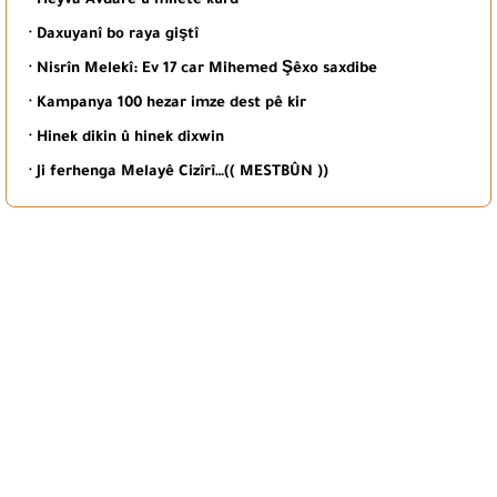
· Heyva Avdarê û miletê kurd
· Daxuyanî bo raya giştî
· Nisrîn Melekî: Ev 17 car Mihemed Şêxo saxdibe
· Kampanya 100 hezar imze dest pê kir
· Hinek dikin û hinek dixwin
· Ji ferhenga Melayê Cizîrî…(( MESTBÛN ))