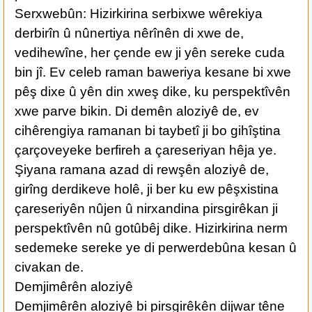
Serxwebûn: Hizirkirina serbixwe wêrekiya
derbirîn û nûnertiya nêrînên di xwe de,
vedihewîne, her çende ew ji yên sereke cuda
bin jî. Ev celeb raman baweriya kesane bi xwe
pêş dixe û yên din xweş dike, ku perspektîvên
xwe parve bikin. Di demên aloziyê de, ev
cihêrengiya ramanan bi taybetî ji bo gihîştina
çarçoveyeke berfireh a çareseriyan hêja ye.
Şiyana ramana azad di rewşên aloziyê de,
girîng derdikeve holê, ji ber ku ew pêşxistina
çareseriyên nûjen û nirxandina pirsgirêkan ji
perspektîvên nû gotûbêj dike. Hizirkirina nerm
sedemeke sereke ye di perwerdebûna kesan û
civakan de.
Demjimêrên aloziyê
Demjimêrên aloziyê bi pirsgirêkên dijwar têne