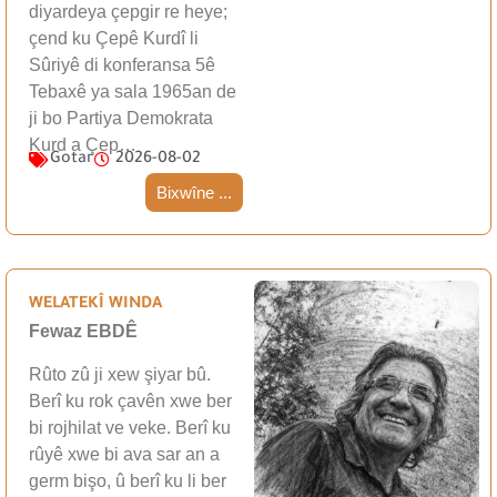
diyardeya çepgir re heye;
çend ku Çepê Kurdî li
Sûriyê di konferansa 5ê
Tebaxê ya sala 1965an de
ji bo Partiya Demokrata
Kurd a Çep…
Gotar
2026-08-02
Bixwîne ...
WELATEKÎ WINDA
Fewaz EBDÊ
Rûto zû ji xew şiyar bû.
Berî ku rok çavên xwe ber
bi rojhilat ve veke. Berî ku
rûyê xwe bi ava sar an a
germ bişo, û berî ku li ber