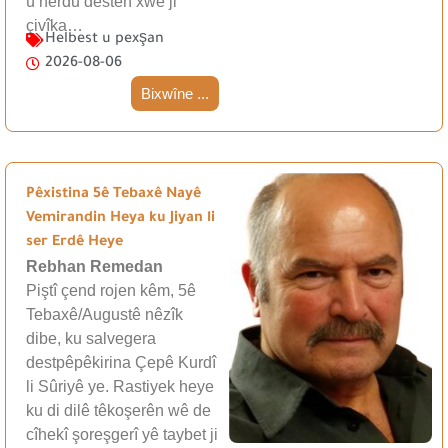
û herdu destên xwe ji
çivîka…
Helbest u pexşan
2026-08-06
Bixwîne ...
Pêxistina 5ê Tebaxê Nayê
Vemirandin Heya ku Jiyan li
ser Erdê Heye
Rebhan Remedan
Piştî çend rojen kêm, 5ê
Tebaxê/Augustê nêzîk
dibe, ku salvegera
destpêpêkirina Çepê Kurdî
li Sûriyê ye. Rastiyek heye
ku di dilê têkoşerên wê de
cîhekî şoreşgerî yê taybet ji