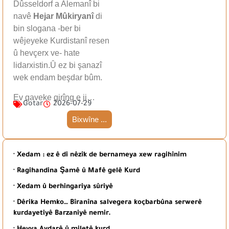
Dûsseldorf a Alemanî bi
navê
Hejar Mûkiryanî
di
bin slogana -ber bi
wêjeyeke Kurdistanî resen
û hevçerx ve- hate
lidarxistin.Û ez bi şanazî
wek endam beşdar bûm.
Ev gaveke girîng e ji…
Gotar
2026-07-29
Bixwîne ...
· Xedam : ez ê di nêzîk de bernameya xew ragihînim
· Ragihandina Şamê û Mafê gelê Kurd
· Xedam û berhingariya sûriyê
· Dêrika Hemko… Bîranîna salvegera koçbarbûna serwerê
kurdayetiyê Barzaniyê nemir.