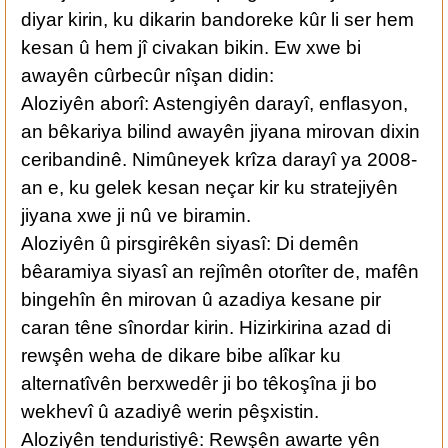
diyar kirin, ku dikarin bandoreke kûr li ser hem
kesan û hem jî civakan bikin. Ew xwe bi
awayên cûrbecûr nîşan didin:
Aloziyên aborî: Astengiyên darayî, enflasyon,
an bêkariya bilind awayên jiyana mirovan dixin
ceribandinê. Nimûneyek krîza darayî ya 2008-
an e, ku gelek kesan neçar kir ku stratejiyên
jiyana xwe ji nû ve biramin.
Aloziyên û pirsgirêkên siyasî: Di demên
bêaramiya siyasî an rejîmên otorîter de, mafên
bingehîn ên mirovan û azadiya kesane pir
caran têne sînordar kirin. Hizirkirina azad di
rewşên weha de dikare bibe alîkar ku
alternatîvên berxwedêr ji bo têkoşîna ji bo
wekhevî û azadiyê werin pêşxistin.
Aloziyên tenduristiyê: Rewşên awarte yên