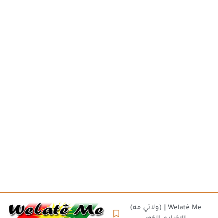
(ولاتي مه) | Welatê Me