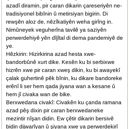
azadî diramin, pir caran dikarin çareseriyên ne-
tradisiyonel bibînin û metirsiyan bigirin. Di
rewşên aloz de, nêzîkatiyên weha girîng in.
Nimûneyek veguherîna tavilê ya saziyên
perwerdehiyê yên dîjîtal di dema pandemiyê de
ye.
Hêzkirin: Hizirkirina azad hesta xwe-
bandorbûnê xurt dike. Kesên ku bi serbixwe
hizrên xwe pir caran xweş dikin, ku bi awayekî
çalak guhertinê pêk bînin, ku dikare bandoreke
erênî li ser hem qada jiyana wan a kesane û
hem jî civaka wan de bike.
Berxwedana civakî: Civakên ku çanda ramana
azad pêş dixin pir caran berxwedaneke
mezintir nîşan didin. Ew çêtir dikarin bersivê
bidin dijwarîyan û şiyana xwe ya perwerdekirî