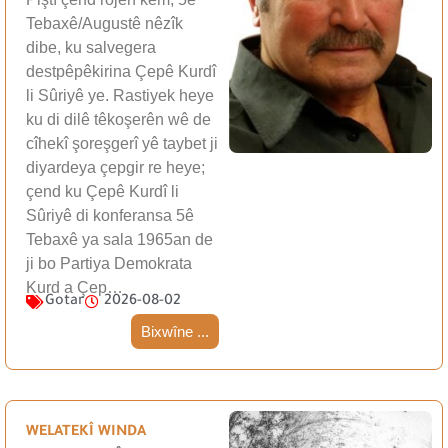
Tebaxê/Augustê nêzîk
dibe, ku salvegera
destpêpêkirina Çepê Kurdî
li Sûriyê ye. Rastiyek heye
ku di dilê têkoşerên wê de
cîhekî şoreşgerî yê taybet ji
diyardeya çepgir re heye;
çend ku Çepê Kurdî li
Sûriyê di konferansa 5ê
Tebaxê ya sala 1965an de
ji bo Partiya Demokrata
Kurd a Çep…
Gotar
2026-08-02
Bixwîne ...
WELATEKÎ WINDA