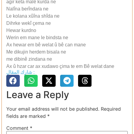
agir keta malê kurda ne
Nalîna berîndara ne
Le kolana xûîna shîda ne
Dihrke wekî çema ne
Hewar kurdno
Werin em mane le bindsta ne
Ax hewar em bê welat û bê can mane
Me dikujin herdem bisala ne
me dibinê zindana ne
Ax û hzar car ax xudawo çima te em Bê welat dane
شارك المقال :
Leave a Reply
Your email address will not be published.
Required
fields are marked
*
Comment
*