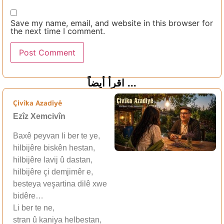
Save my name, email, and website in this browser for
the next time I comment.
اقرأ أيضاً ...
Çivîka Azadiyê
Ezîz Xemcivîn
Baxê peyvan li ber te ye,
hilbijêre biskên hestan,
hilbijêre lavij û dastan,
hilbijêre çi demjimêr e,
besteya veşartina dilê xwe
bidêre…
Li ber te ne,
stran û kaniya helbestan,