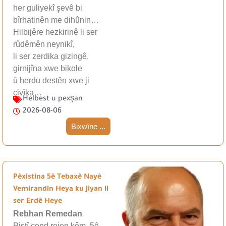
her guliyekî şevê bi
bîrhatinên me dihûnin…
Hilbijêre hezkirinê li ser
rûdêmên neynikî,
li ser zerdika gizingê,
girnijîna xwe bikole
û herdu destên xwe ji
çivîka…
Helbest u pexşan
2026-08-06
Bixwîne ...
Pêxistina 5ê Tebaxê Nayê
Vemirandin Heya ku Jiyan li
ser Erdê Heye
Rebhan Remedan
Piştî çend rojen kêm, 5ê