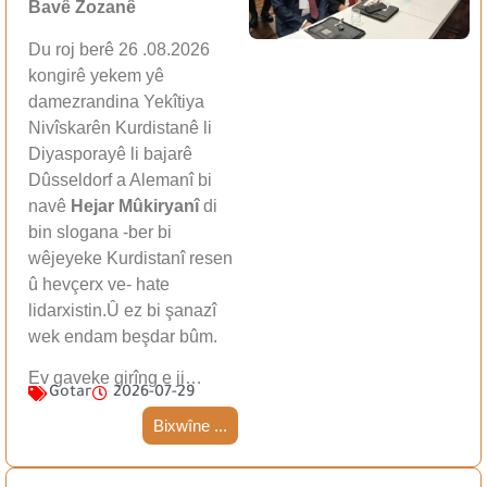
Bavê Zozanê
Du roj berê 26 .08.2026
kongirê yekem yê
damezrandina Yekîtiya
Nivîskarên Kurdistanê li
Diyasporayê li bajarê
Dûsseldorf a Alemanî bi
navê
Hejar Mûkiryanî
di
bin slogana -ber bi
wêjeyeke Kurdistanî resen
û hevçerx ve- hate
lidarxistin.Û ez bi şanazî
wek endam beşdar bûm.
Ev gaveke girîng e ji…
Gotar
2026-07-29
Bixwîne ...