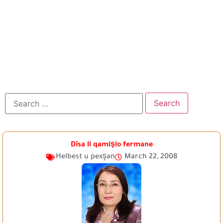
Dîsa li qamişlo fermane
Helbest u pexşan
March 22, 2008