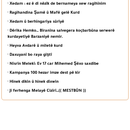
· Xedam : ez ê di nêzîk de bernameya xew ragihînim
· Ragihandina Şamê û Mafê gelê Kurd
· Xedam û berhingariya sûriyê
· Dêrika Hemko… Bîranîna salvegera koçbarbûna serwerê
kurdayetiyê Barzaniyê nemir.
· Heyva Avdarê û miletê kurd
· Daxuyanî bo raya giştî
· Nisrîn Melekî: Ev 17 car Mihemed Şêxo saxdibe
· Kampanya 100 hezar imze dest pê kir
· Hinek dikin û hinek dixwin
· Ji ferhenga Melayê Cizîrî…(( MESTBÛN ))