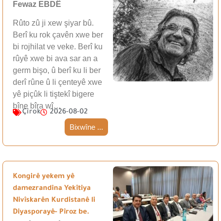
Fewaz EBDÊ
Rûto zû ji xew şiyar bû.
Berî ku rok çavên xwe ber
bi rojhilat ve veke. Berî ku
rûyê xwe bi ava sar an a
germ bişo, û berî ku li ber
derî rûne û li çenteyê xwe
yê piçûk li tiştekî bigere
bîne bîra wî…
Çîrok
2026-08-02
Bixwîne ...
Kongirê yekem yê
damezrandina Yekîtiya
Nivîskarên Kurdistanê li
Diyasporayê- Pîroz be.