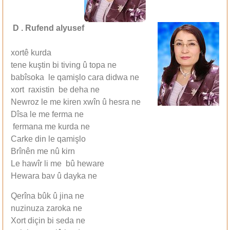
D . Rufend alyusef
xortê kurda
tene kuştin bi tiving û topa ne
babîsoka le qamişlo cara didwa ne
xort raxistin be deha ne
Newroz le me kiren xwîn û hesra ne
Dîsa le me ferma ne
fermana me kurda ne
Carke din le qamişlo
Brînên me nû kirn
Le hawîr li me bû heware
Hewara bav û dayka ne
Qerîna bûk û jina ne
nuzinuza zaroka ne
Xort diçin bi seda ne