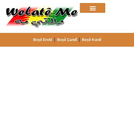
Beşê Erebî
Beşê Çandî
Beșê Kurdî