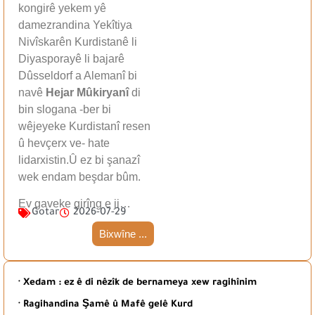
kongirê yekem yê
damezrandina Yekîtiya
Nivîskarên Kurdistanê li
Diyasporayê li bajarê
Dûsseldorf a Alemanî bi
navê
Hejar Mûkiryanî
di
bin slogana -ber bi
wêjeyeke Kurdistanî resen
û hevçerx ve- hate
lidarxistin.Û ez bi şanazî
wek endam beşdar bûm.
Ev gaveke girîng e ji…
Gotar
2026-07-29
Bixwîne ...
· Xedam : ez ê di nêzîk de bernameya xew ragihînim
· Ragihandina Şamê û Mafê gelê Kurd