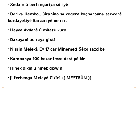
· Xedam û berhingariya sûriyê
· Dêrika Hemko… Bîranîna salvegera koçbarbûna serwerê
kurdayetiyê Barzaniyê nemir.
· Heyva Avdarê û miletê kurd
· Daxuyanî bo raya giştî
· Nisrîn Melekî: Ev 17 car Mihemed Şêxo saxdibe
· Kampanya 100 hezar imze dest pê kir
· Hinek dikin û hinek dixwin
· Ji ferhenga Melayê Cizîrî…(( MESTBÛN ))