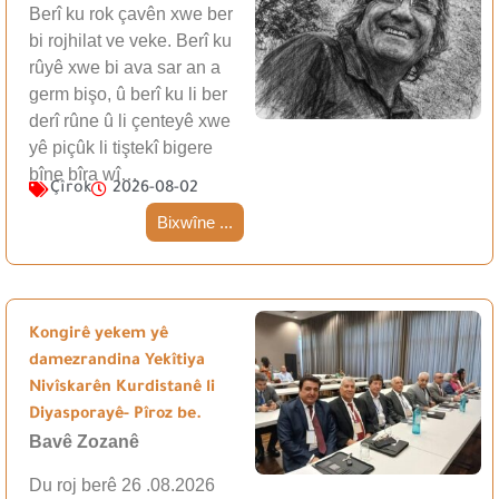
Berî ku rok çavên xwe ber
bi rojhilat ve veke. Berî ku
rûyê xwe bi ava sar an a
germ bişo, û berî ku li ber
derî rûne û li çenteyê xwe
yê piçûk li tiştekî bigere
bîne bîra wî…
Çîrok
2026-08-02
Bixwîne ...
Kongirê yekem yê
damezrandina Yekîtiya
Nivîskarên Kurdistanê li
Diyasporayê- Pîroz be.
Bavê Zozanê
Du roj berê 26 .08.2026