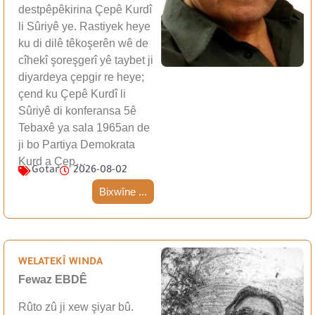
destpêpêkirina Çepê Kurdî
li Sûriyê ye. Rastiyek heye
ku di dilê têkoşerên wê de
cîhekî şoreşgerî yê taybet ji
diyardeya çepgir re heye;
çend ku Çepê Kurdî li
Sûriyê di konferansa 5ê
Tebaxê ya sala 1965an de
ji bo Partiya Demokrata
Kurd a Çep…
Gotar
2026-08-02
Bixwîne ...
WELATEKÎ WINDA
Fewaz EBDÊ
Rûto zû ji xew şiyar bû.