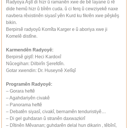
Radyoya Aştî di hizr û ramanên xwe de bê layane û rê
dide hemû hizr û bîrên cuda. û ci ferq û cewziyekê naxe
navbera rêxistinên siyasî yên Kurd ku fikrên xwe pêşkêş
bikin.
Berpirsê radyoyû Komîta Karger e û aboriya xwe ji
Komelê distîne.
Karmendên Radyoyê:
Berpirsê giştî: Heci Kardoxî
Nûcegihan: Dilbirîn Şerefdîn.
Gotar xwendin: Dr. Huseynê Xelîqî
Programên Radyoyê:
– Gorara heftê
– Agahdariyên civakê
– Panorama heftê
– Debatên siyasî, civakî, bernamên tenduristiyê…
– Di gel guhdaran û stranên daxwazkirî
– Dîtinên Mêvanan; guhdarên delal hun dikarin , têbînî,