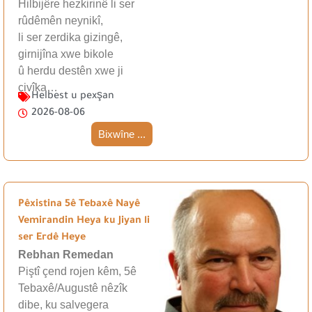
Hilbijêre hezkirinê li ser
rûdêmên neynikî,
li ser zerdika gizingê,
girnijîna xwe bikole
û herdu destên xwe ji
çivîka…
Helbest u pexşan
2026-08-06
Bixwîne ...
Pêxistina 5ê Tebaxê Nayê
Vemirandin Heya ku Jiyan li
ser Erdê Heye
Rebhan Remedan
Piştî çend rojen kêm, 5ê
Tebaxê/Augustê nêzîk
dibe, ku salvegera