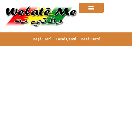
Beşê Erebî
Beşê Çandî
Beșê Kurdî