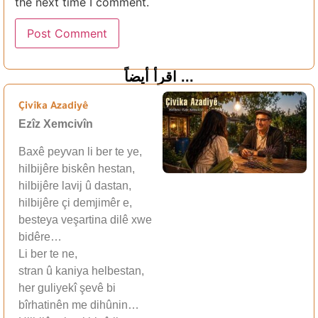
the next time I comment.
اقرأ أيضاً ...
Çivîka Azadiyê
Ezîz Xemcivîn
Baxê peyvan li ber te ye,
hilbijêre biskên hestan,
hilbijêre lavij û dastan,
hilbijêre çi demjimêr e,
besteya veşartina dilê xwe
bidêre…
Li ber te ne,
stran û kaniya helbestan,
her guliyekî şevê bi
bîrhatinên me dihûnin…