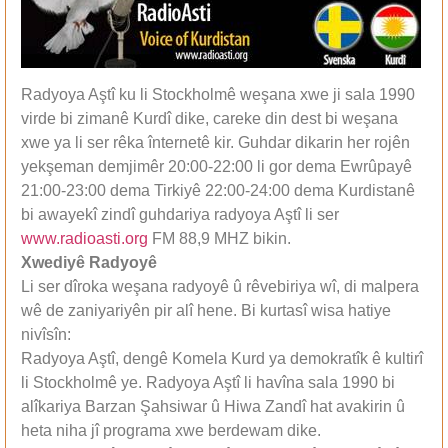
Radyoya Aştî ku li Stockholmê weşana xwe ji sala 1990
virde bi zimanê Kurdî dike, careke din dest bi weşana
xwe ya li ser rêka înternetê kir. Guhdar dikarin her rojên
yekşeman demjimêr 20:00-22:00 li gor dema Ewrûpayê
21:00-23:00 dema Tirkiyê 22:00-24:00 dema Kurdistanê
bi awayekî zindî guhdariya radyoya Aştî li ser
www.radioasti.org
FM 88,9 MHZ bikin.
Xwediyê Radyoyê
Li ser dîroka weşana radyoyê û rêvebiriya wî, di malpera
wê de zaniyariyên pir alî hene. Bi kurtasî wisa hatiye
nivîsîn:
Radyoya Aştî, dengê Komela Kurd ya demokratîk ê kultirî
li Stockholmê ye. Radyoya Aştî li havîna sala 1990 bi
alîkariya Barzan Şahsiwar û Hiwa Zandî hat avakirin û
heta niha jî programa xwe berdewam dike.