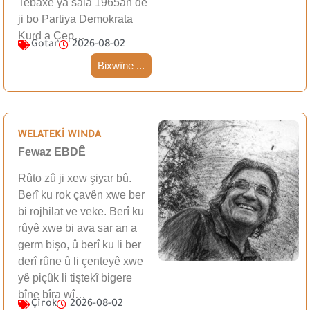
Tebaxê ya sala 1965an de
ji bo Partiya Demokrata
Kurd a Çep…
Gotar
2026-08-02
Bixwîne ...
WELATEKÎ WINDA
Fewaz EBDÊ
Rûto zû ji xew şiyar bû.
Berî ku rok çavên xwe ber
bi rojhilat ve veke. Berî ku
rûyê xwe bi ava sar an a
germ bişo, û berî ku li ber
derî rûne û li çenteyê xwe
yê piçûk li tiştekî bigere
bîne bîra wî…
Çîrok
2026-08-02