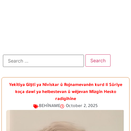
Yekîtiya Giştî ya Nivîskar û Rojnamevanên kurd li Sûriye
koça dawî ya helbestevan û wêjevan Mizgîn Hesko
radigihîne
BEHÎNAME
October 2, 2025