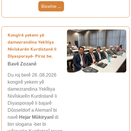
Bixwîne ...
Kongirê yekem yê
damezrandina Yekîtiya
Nivîskarên Kurdistanê li
Diyasporayê- Pîroz be.
Bavê Zozanê
Du roj berê 26 .08.2026
kongirê yekem yê
damezrandina Yekîtiya
Nivîskarên Kurdistanê li
Diyasporayê li bajarê
Dûsseldorf a Alemanî bi
navê
Hejar Mûkiryanî
di
bin slogana -ber bi