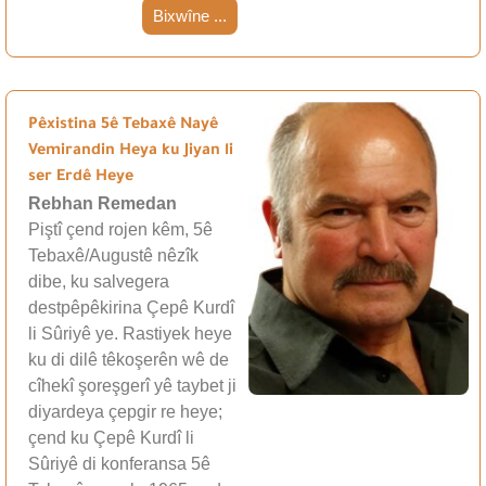
Bixwîne ...
Pêxistina 5ê Tebaxê Nayê
Vemirandin Heya ku Jiyan li
ser Erdê Heye
Rebhan Remedan
Piştî çend rojen kêm, 5ê
Tebaxê/Augustê nêzîk
dibe, ku salvegera
destpêpêkirina Çepê Kurdî
li Sûriyê ye. Rastiyek heye
ku di dilê têkoşerên wê de
cîhekî şoreşgerî yê taybet ji
diyardeya çepgir re heye;
çend ku Çepê Kurdî li
Sûriyê di konferansa 5ê