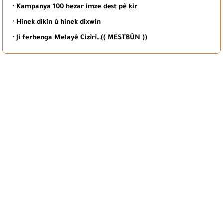
· Kampanya 100 hezar imze dest pê kir
· Hinek dikin û hinek dixwin
· Ji ferhenga Melayê Cizîrî…(( MESTBÛN ))