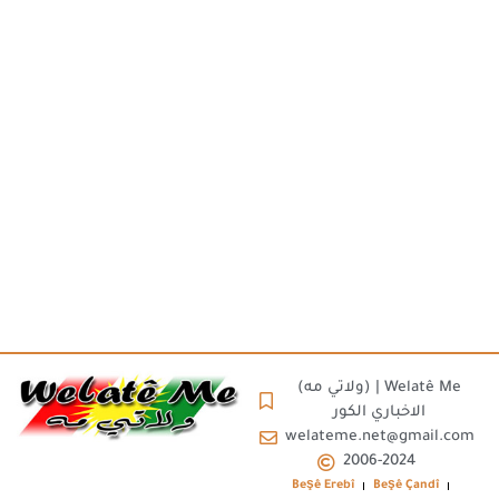
(ولاتي مه) | Welatê Me
الاخباري الكور
welateme.net@gmail.com
2006-2024
Beşê Erebî
Beşê Çandî