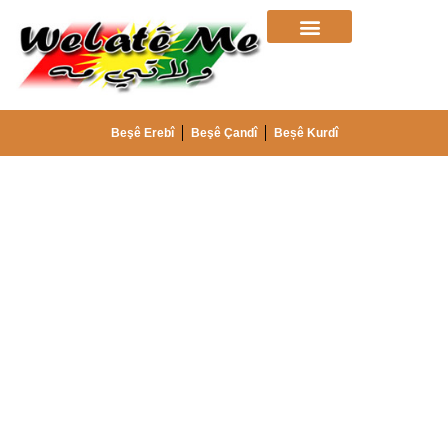
Beşê Erebî
Beşê Çandî
Beșê Kurdî