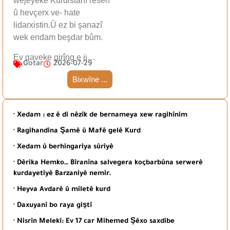
wêjeyeke Kurdistanî resen
û hevçerx ve- hate
lidarxistin.Û ez bi şanazî
wek endam beşdar bûm.
Ev gaveke girîng e ji…
Gotar
2026-07-29
Bixwîne ...
· Xedam : ez ê di nêzîk de bernameya xew ragihînim
· Ragihandina Şamê û Mafê gelê Kurd
· Xedam û berhingariya sûriyê
· Dêrika Hemko… Bîranîna salvegera koçbarbûna serwerê
kurdayetiyê Barzaniyê nemir.
· Heyva Avdarê û miletê kurd
· Daxuyanî bo raya giştî
· Nisrîn Melekî: Ev 17 car Mihemed Şêxo saxdibe