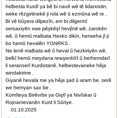
helbesta Kurdî ya bê bi navê wê tê lidarxistin,
weke rêzgirtinekê ji rola wê û ezmûna wê re .
Bi vê bûyera dilpezîn, em bi dilgermî
sersaxiyên xwe pêşkêşî hevjînê wê, zarokên
wê, û hemû malbata Hesko dikin, herweha jî ji
bo hemû hevalên YGNRKS .
Ne tenê malbata wê û heval û hezkiriyên wê,
belkî hemû meydana rewşenbîrî û berhemdarî
li seranserî Kurdistanê, helbestevaneke hêja
windakirine .
Giyanê hevala me ya hêja şad û aram be, serê
we hemyan sax be .
Komîteya Birêvrbir ya Giştî ya Nivîskar û
Rojnamevanên Kurd li Sûriye.
01.10.2025