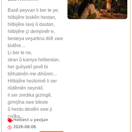
Baxê peyvan li ber te ye,
hilbijêre biskên hestan,
hilbijêre lavij û dastan,
hilbijêre çi demjimêr e,
besteya veşartina dilê xwe
bidêre…
Li ber te ne,
stran û kaniya helbestan,
her guliyekî şevê bi
bîrhatinên me dihûnin…
Hilbijêre hezkirinê li ser
rûdêmên neynikî,
li ser zerdika gizingê,
girnijîna xwe bikole
û herdu destên xwe ji
çivîka…
Helbest u pexşan
2026-08-06