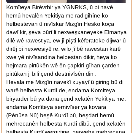
Komîteya Birêvrbir ya YGNRKS, û bi navê
hemû hevalên Yekîtiya me radigihîne ko
helbestevan û nivîskar Mizgîn Hesko koça
dawî kir, şeva bûrî li nexweşxaneyeke Elmanya
dilê wê rawestiya, ew jî piştî kêferateke dijwar û
dirêj bi nexweşiyê re, wilo jî bê rawestan karê
xwe yê nivîsandina helbestan dikir, heya ko
hejmara pirtûkên wê ên çapkirî gîhan çardeh
pirtûkan ji bilî çend destnivîsên din .
Hevala me Mizgîn navekî xuyayî û giring bû di
warê helbesta Kurdî de, endama Komîteya
biryarder bû ya dana çend xelatên Yekîtiya me,
endama Komîteya sernivîser ya kovara
(Pênûsa Nû) beşê Kurdî bû, beşdarî hemû
mehrecanên helbesta Kurdî dibû, çend xelatên
helbesta Kurdî wergirtine, herweha mehrecana