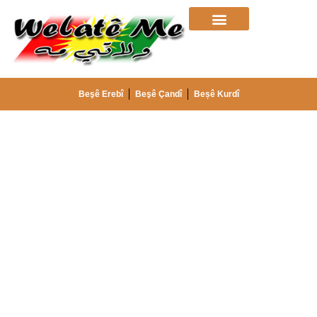
Beşê Erebî
Beşê Çandî
Beșê Kurdî