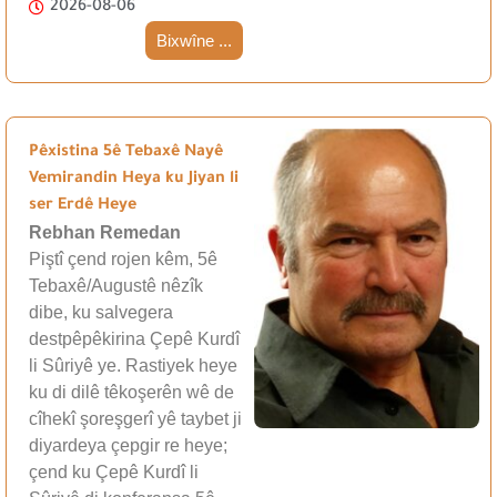
2026-08-06
Bixwîne ...
Pêxistina 5ê Tebaxê Nayê
Vemirandin Heya ku Jiyan li
ser Erdê Heye
Rebhan Remedan
Piştî çend rojen kêm, 5ê
Tebaxê/Augustê nêzîk
dibe, ku salvegera
destpêpêkirina Çepê Kurdî
li Sûriyê ye. Rastiyek heye
ku di dilê têkoşerên wê de
cîhekî şoreşgerî yê taybet ji
diyardeya çepgir re heye;
çend ku Çepê Kurdî li