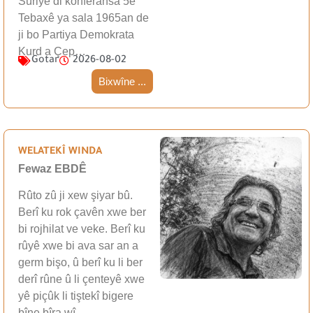
Sûriyê di konferansa 5ê
Tebaxê ya sala 1965an de
ji bo Partiya Demokrata
Kurd a Çep…
Gotar
2026-08-02
Bixwîne ...
WELATEKÎ WINDA
Fewaz EBDÊ
Rûto zû ji xew şiyar bû.
Berî ku rok çavên xwe ber
bi rojhilat ve veke. Berî ku
rûyê xwe bi ava sar an a
germ bişo, û berî ku li ber
derî rûne û li çenteyê xwe
yê piçûk li tiştekî bigere
bîne bîra wî…