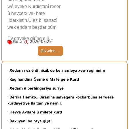
wêjeyeke Kurdistanî resen
û hevçerx ve- hate
lidarxistin.Û ez bi şanazî
wek endam beşdar bûm.
Ev gaveke girîng e ji…
Gotar
2026-07-29
Bixwîne ...
· Xedam : ez ê di nêzîk de bernameya xew ragihînim
· Ragihandina Şamê û Mafê gelê Kurd
· Xedam û berhingariya sûriyê
· Dêrika Hemko… Bîranîna salvegera koçbarbûna serwerê
kurdayetiyê Barzaniyê nemir.
· Heyva Avdarê û miletê kurd
· Daxuyanî bo raya giştî