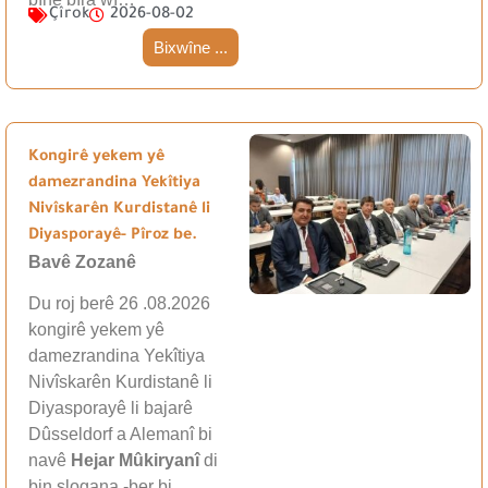
Çîrok
2026-08-02
Bixwîne ...
Kongirê yekem yê
damezrandina Yekîtiya
Nivîskarên Kurdistanê li
Diyasporayê- Pîroz be.
Bavê Zozanê
Du roj berê 26 .08.2026
kongirê yekem yê
damezrandina Yekîtiya
Nivîskarên Kurdistanê li
Diyasporayê li bajarê
Dûsseldorf a Alemanî bi
navê
Hejar Mûkiryanî
di
bin slogana -ber bi