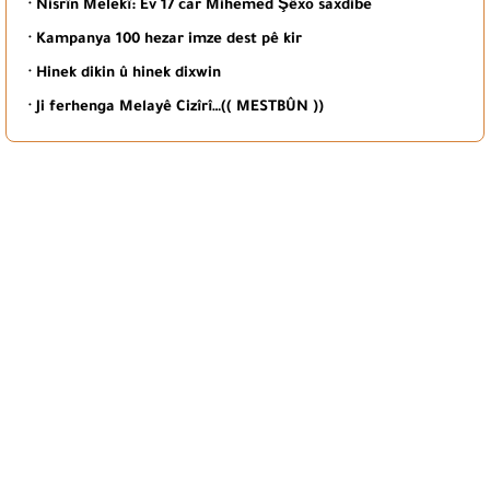
· Nisrîn Melekî: Ev 17 car Mihemed Şêxo saxdibe
· Kampanya 100 hezar imze dest pê kir
· Hinek dikin û hinek dixwin
· Ji ferhenga Melayê Cizîrî…(( MESTBÛN ))