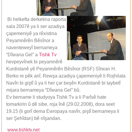
Bi helkefta derketina raporta
sala 2007ê ya li ser azadiya
çapemeniyê ya rêxistina
Peyamnêrên Bêsînor a
naventeweyî bernameya
“Dîwana Gel” a
Tishk Tv
hevpeyvînek bi peyamnêrê
Kurdistanê yê Peyamnêrên Bêsînor (RSF) Sîrwan H.
Berko re pêk anî. Rewşa azadiya çapemeniyê li Rojhilata
Navîn bi giştî û ya li her çar beşên Kurdistanê bi taybetî
mijara bernameya “Dîwana Gel” bû.
Ev bername li studyoya Tishk Tv a li Parîsê hate
tomarkirin û dê sibe, roja înê (29.02.2008), dora seet
19.15 (li gorî dema Ewropaya navîn, piştî bernameya li
ser Şehîdan) bê nîşandan.
www.tishktv.net