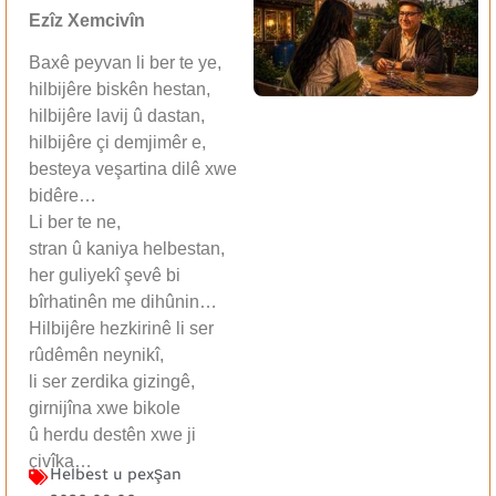
Ezîz Xemcivîn
Baxê peyvan li ber te ye,
hilbijêre biskên hestan,
hilbijêre lavij û dastan,
hilbijêre çi demjimêr e,
besteya veşartina dilê xwe
bidêre…
Li ber te ne,
stran û kaniya helbestan,
her guliyekî şevê bi
bîrhatinên me dihûnin…
Hilbijêre hezkirinê li ser
rûdêmên neynikî,
li ser zerdika gizingê,
girnijîna xwe bikole
û herdu destên xwe ji
çivîka…
Helbest u pexşan