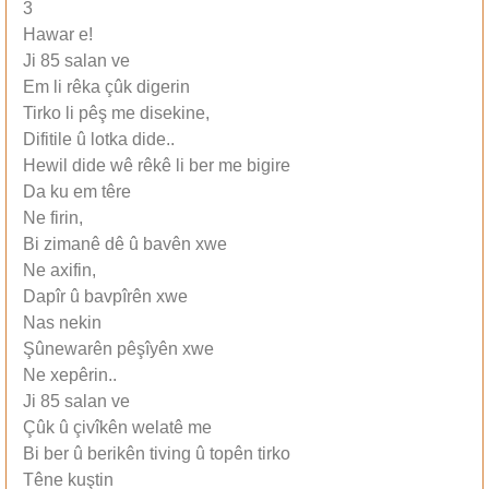
3
Hawar e!
Ji 85 salan ve
Em li rêka çûk digerin
Tirko li pêş me disekine,
Difitile û lotka dide..
Hewil dide wê rêkê li ber me bigire
Da ku em têre
Ne firin,
Bi zimanê dê û bavên xwe
Ne axifin,
Dapîr û bavpîrên xwe
Nas nekin
Şûnewarên pêşîyên xwe
Ne xepêrin..
Ji 85 salan ve
Çûk û çivîkên welatê me
Bi ber û berikên tiving û topên tirko
Têne kuştin