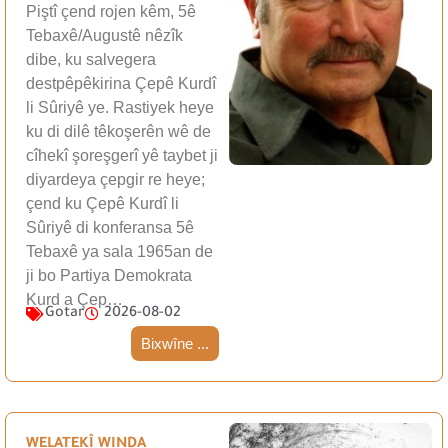
Piştî çend rojen kêm, 5ê
Tebaxê/Augustê nêzîk
dibe, ku salvegera
destpêpêkirina Çepê Kurdî
li Sûriyê ye. Rastiyek heye
ku di dilê têkoşerên wê de
cîhekî şoreşgerî yê taybet ji
diyardeya çepgir re heye;
çend ku Çepê Kurdî li
Sûriyê di konferansa 5ê
Tebaxê ya sala 1965an de
ji bo Partiya Demokrata
Kurd a Çep…
Gotar
2026-08-02
Bixwîne ...
WELATEKÎ WINDA