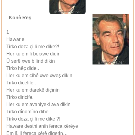
Konê Reş
1
Hawar e!
Tirko doza çi li me dike?!
Her ku em li berxwe didin
Û serê xwe bilind dikin
Tirko hêç dide..
Her ku em cihê xwe xweş dikin
Tirko dicefile..
Her ku em darekê diçînin
Tirko diricife..
Her ku em avaniyekl ava dikin
Tirko dînomîno dibe..
Tirko doza çi li me dike ?!
Haware desthilanîn fereca xêrêye
Em jî, li fereca xêrê digerin…