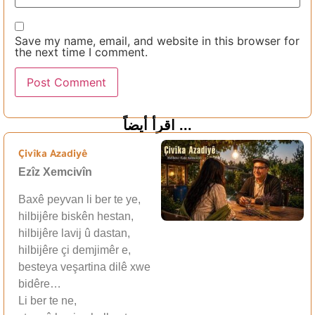
Save my name, email, and website in this browser for
the next time I comment.
اقرأ أيضاً ...
Çivîka Azadiyê
Ezîz Xemcivîn
Baxê peyvan li ber te ye,
hilbijêre biskên hestan,
hilbijêre lavij û dastan,
hilbijêre çi demjimêr e,
besteya veşartina dilê xwe
bidêre…
Li ber te ne,