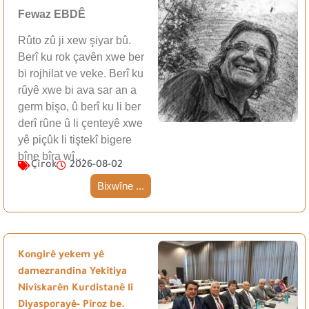
Fewaz EBDÊ
Rûto zû ji xew şiyar bû.
Berî ku rok çavên xwe ber
bi rojhilat ve veke. Berî ku
rûyê xwe bi ava sar an a
germ bişo, û berî ku li ber
derî rûne û li çenteyê xwe
yê piçûk li tiştekî bigere
bîne bîra wî…
Çîrok
2026-08-02
Bixwîne ...
Kongirê yekem yê
damezrandina Yekîtiya
Nivîskarên Kurdistanê li
Diyasporayê- Pîroz be.