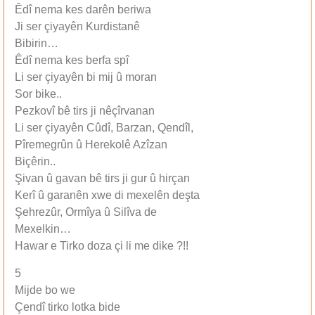
Êdî nema kes darên beriwa
Ji ser çiyayên Kurdistanê
Bibirin…
Êdî nema kes berfa spî
Li ser çiyayên bi mij û moran
Sor bike..
Pezkovî bê tirs ji nêçîrvanan
Li ser çiyayên Cûdî, Barzan, Qendîl,
Pîremegrûn û Herekolê Azîzan
Biçêrin..
Şivan û gavan bê tirs ji gur û hirçan
Kerî û garanên xwe di mexelên deşta
Şehrezûr, Ormîya û Silîva de
Mexelkin…
Hawar e Tirko doza çi li me dike ?!!
5
Mijde bo we
Çendî tirko lotka bide