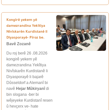
Kongirê yekem yê
damezrandina Yekîtiya
Nivîskarên Kurdistanê li
Diyasporayê- Pîroz be.
Bavê Zozanê
Du roj berê 26 .08.2026
kongirê yekem yê
damezrandina Yekîtiya
Nivîskarên Kurdistanê li
Diyasporayê li bajarê
Dûsseldorf a Alemanî bi
navê
Hejar Mûkiryanî
di
bin slogana -ber bi
wêjeyeke Kurdistanî resen
û hevçerx ve- hate