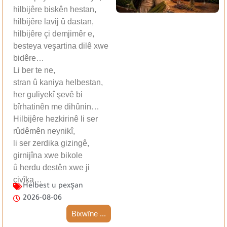
hilbijêre biskên hestan,
hilbijêre lavij û dastan,
hilbijêre çi demjimêr e,
besteya veşartina dilê xwe
bidêre…
Li ber te ne,
stran û kaniya helbestan,
her guliyekî şevê bi
bîrhatinên me dihûnin…
Hilbijêre hezkirinê li ser
rûdêmên neynikî,
li ser zerdika gizingê,
girnijîna xwe bikole
û herdu destên xwe ji
çivîka…
Helbest u pexşan
2026-08-06
Bixwîne ...