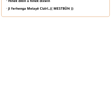
· Hinek dikin û hinek dixwin
· Ji ferhenga Melayê Cizîrî…(( MESTBÛN ))