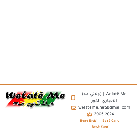
(ولاتي مه) | Welatê Me
الاخباري الكور
welateme.net@gmail.com
2006-2024
Beşê Erebî
Beşê Çandî
Beșê Kurdî