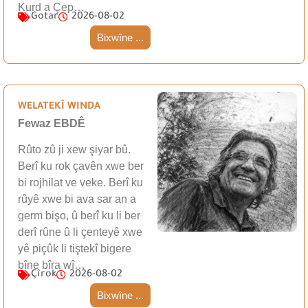
Kurd a Çep…
Gotar
2026-08-02
Bixwîne ...
WELATEKÎ WINDA
Fewaz EBDÊ
Rûto zû ji xew şiyar bû.
Berî ku rok çavên xwe ber
bi rojhilat ve veke. Berî ku
rûyê xwe bi ava sar an a
germ bişo, û berî ku li ber
derî rûne û li çenteyê xwe
yê piçûk li tiştekî bigere
bîne bîra wî…
Çîrok
2026-08-02
Bixwîne ...