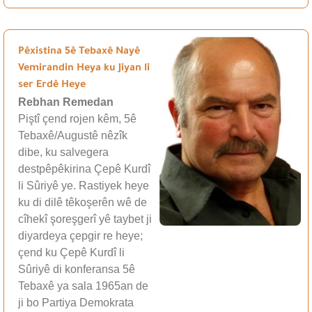
Pêxistina 5ê Tebaxê Nayê
Vemirandin Heya ku Jiyan li
ser Erdê Heye
Rebhan Remedan
Piştî çend rojen kêm, 5ê
Tebaxê/Augustê nêzîk
dibe, ku salvegera
destpêpêkirina Çepê Kurdî
li Sûriyê ye. Rastiyek heye
ku di dilê têkoşerên wê de
cîhekî şoreşgerî yê taybet ji
diyardeya çepgir re heye;
çend ku Çepê Kurdî li
Sûriyê di konferansa 5ê
Tebaxê ya sala 1965an de
ji bo Partiya Demokrata