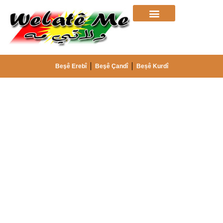
Beşê Erebî
Beşê Çandî
Beșê Kurdî