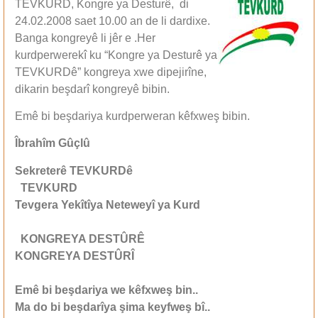
TEVKURD, Kongre ya Desturê, di
24.02.2008 saet 10.00 an de li dardixe.
Banga kongreyê li jêr e .Her
kurdperwerekî ku “Kongre ya Desturê ya
TEVKURDê” kongreya xwe dipejirîne,
dikarin beşdarî kongreyê bibin.
Emê bi beşdariya kurdperweran kêfxweş bibin.
Îbrahîm Gûçlû
Sekreterê TEVKURDê
TEVKURD
Tevgera Yekîtîya Neteweyî ya Kurd
KONGREYA DESTÛRÊ
KONGREYA DESTÛRÎ
Emê bi beşdariya we kêfxweş bin..
Ma do bi beşdarîya şima keyfweş bî..