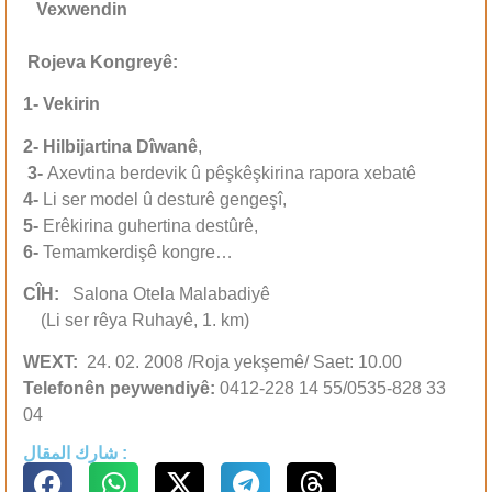
Vexwendin
Rojeva Kongreyê:
1- Vekirin
2- Hilbijartina Dîwanê
,
3-
Axevtina berdevik û pêşkêşkirina rapora xebatê
4-
Li ser model û desturê gengeşî,
5-
Erêkirina guhertina destûrê,
6-
Temamkerdişê kongre…
CÎH:
Salona Otela Malabadiyê
(Li ser rêya Ruhayê, 1. km)
WEXT:
24. 02. 2008 /Roja yekşemê/ Saet: 10.00
Telefonên peywendiyê:
0412-228 14 55/0535-828 33
04
شارك المقال :