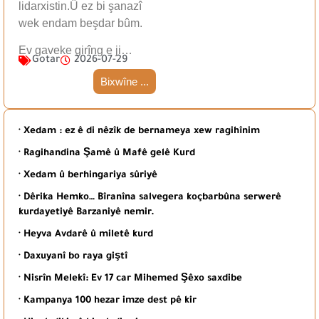
lidarxistin.Û ez bi şanazî
wek endam beşdar bûm.
Ev gaveke girîng e ji…
Gotar
2026-07-29
Bixwîne ...
· Xedam : ez ê di nêzîk de bernameya xew ragihînim
· Ragihandina Şamê û Mafê gelê Kurd
· Xedam û berhingariya sûriyê
· Dêrika Hemko… Bîranîna salvegera koçbarbûna serwerê
kurdayetiyê Barzaniyê nemir.
· Heyva Avdarê û miletê kurd
· Daxuyanî bo raya giştî
· Nisrîn Melekî: Ev 17 car Mihemed Şêxo saxdibe
· Kampanya 100 hezar imze dest pê kir