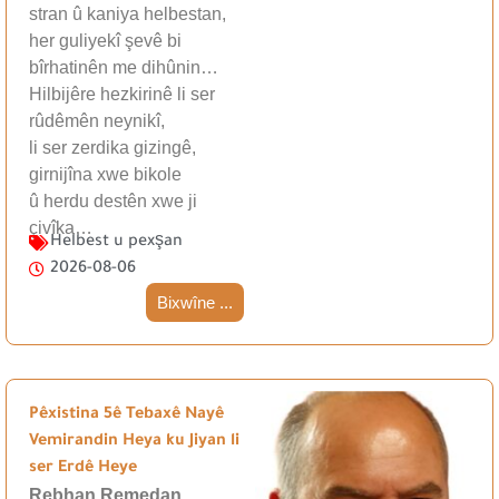
stran û kaniya helbestan,
her guliyekî şevê bi
bîrhatinên me dihûnin…
Hilbijêre hezkirinê li ser
rûdêmên neynikî,
li ser zerdika gizingê,
girnijîna xwe bikole
û herdu destên xwe ji
çivîka…
Helbest u pexşan
2026-08-06
Bixwîne ...
Pêxistina 5ê Tebaxê Nayê
Vemirandin Heya ku Jiyan li
ser Erdê Heye
Rebhan Remedan