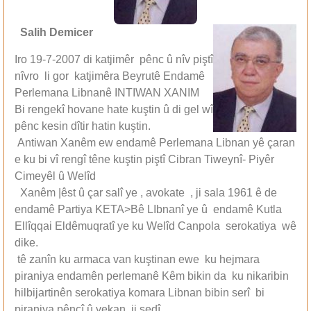
Salih Demicer
Iro 19-7-2007 di katjimêr pênc û nîv piştî
nîvro li gor katjimêra Beyrutê Endamê
Perlemana Libnanê INTIWAN XANIM
Bi rengekî hovane hate kuştin û di gel wî
pênc kesin dîtir hatin kuştin.
Antiwan Xanêm ew endamê Perlemana Libnan yê çaran
e ku bi vî rengî têne kuştin piştî Cibran Tiweynî- Piyêr
Cimeyêl û Welîd
Xanêm |êst û çar salî ye , avokate , ji sala 1961 ê de
endamê Partiya KETA>Bê LIbnanî ye û endamê Kutla
Ellîqqai Eldêmuqratî ye ku Welîd Canpola serokatiya wê
dike.
tê zanîn ku armaca van kuştinan ewe ku hejmara
piraniya endamên perlemanê Kêm bikin da ku nikaribin
hilbijartinên serokatiya komara Libnan bibin serî bi
piraniya pêncî û yekan ji sedî.