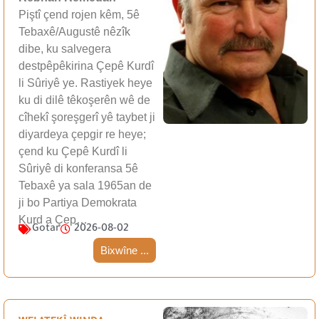
Piştî çend rojen kêm, 5ê
Tebaxê/Augustê nêzîk
dibe, ku salvegera
destpêpêkirina Çepê Kurdî
li Sûriyê ye. Rastiyek heye
ku di dilê têkoşerên wê de
cîhekî şoreşgerî yê taybet ji
diyardeya çepgir re heye;
çend ku Çepê Kurdî li
Sûriyê di konferansa 5ê
Tebaxê ya sala 1965an de
ji bo Partiya Demokrata
Kurd a Çep…
Gotar
2026-08-02
Bixwîne ...