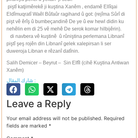
piştî katjimêrekê ji kuştina Xanêm , endamê Ellîqai
Eldîmuqratî Waêl Bûfaûr ragihand û got: (rejîma Sûrî di
pişt vê êrîş û bumbeçandinê De ye û ew hewl didin ku
nehêlin em di 25 vê mehê De serok komar hilbijêrin).
di navbera vê kuştinê û rûniştina perlemana Libnanî
piştî şeş rojên din Libnanî gelek xalepirsan li ser
duweroja Libnan e rêzanî datînin.
Salih Demicer – Beyrut – Sin Elfîl (cihê Kuştina Antiwan
Xanêm)
شارك المقال :
Leave a Reply
Your email address will not be published.
Required
fields are marked
*