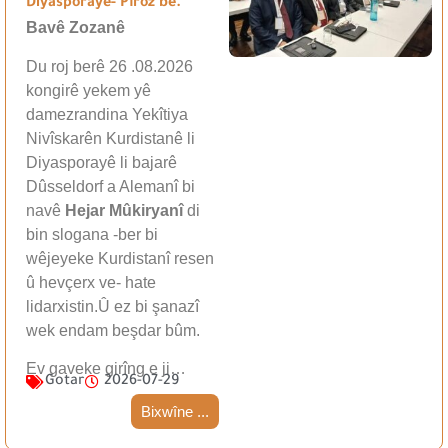
Diyasporayê- Pîroz be.
Bavê Zozanê
Du roj berê 26 .08.2026
kongirê yekem yê
damezrandina Yekîtiya
Nivîskarên Kurdistanê li
Diyasporayê li bajarê
Dûsseldorf a Alemanî bi
navê
Hejar Mûkiryanî
di
bin slogana -ber bi
wêjeyeke Kurdistanî resen
û hevçerx ve- hate
lidarxistin.Û ez bi şanazî
wek endam beşdar bûm.
Ev gaveke girîng e ji…
Gotar
2026-07-29
Bixwîne ...