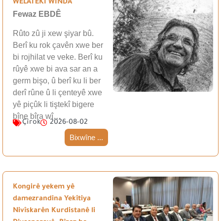
WELATEKÎ WINDA
Fewaz EBDÊ
Rûto zû ji xew şiyar bû.
Berî ku rok çavên xwe ber
bi rojhilat ve veke. Berî ku
rûyê xwe bi ava sar an a
germ bişo, û berî ku li ber
derî rûne û li çenteyê xwe
yê piçûk li tiştekî bigere
bîne bîra wî…
Çîrok
2026-08-02
Bixwîne ...
Kongirê yekem yê
damezrandina Yekîtiya
Nivîskarên Kurdistanê li