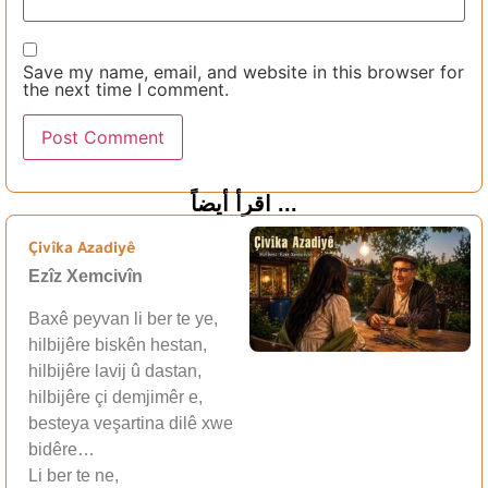
Save my name, email, and website in this browser for
the next time I comment.
اقرأ أيضاً ...
Çivîka Azadiyê
Ezîz Xemcivîn
Baxê peyvan li ber te ye,
hilbijêre biskên hestan,
hilbijêre lavij û dastan,
hilbijêre çi demjimêr e,
besteya veşartina dilê xwe
bidêre…
Li ber te ne,