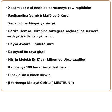
· Xedam : ez ê di nêzîk de bernameya xew ragihînim
· Ragihandina Şamê û Mafê gelê Kurd
· Xedam û berhingariya sûriyê
· Dêrika Hemko… Bîranîna salvegera koçbarbûna serwerê
kurdayetiyê Barzaniyê nemir.
· Heyva Avdarê û miletê kurd
· Daxuyanî bo raya giştî
· Nisrîn Melekî: Ev 17 car Mihemed Şêxo saxdibe
· Kampanya 100 hezar imze dest pê kir
· Hinek dikin û hinek dixwin
· Ji ferhenga Melayê Cizîrî…(( MESTBÛN ))