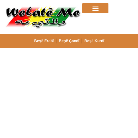
Beşê Erebî
Beşê Çandî
Beșê Kurdî