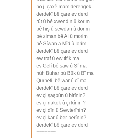
bo ji çaxê mam derengek
derdekî bê çare ev derd
rût û bê xwendin û korim
bê hiş û sewdan û dorim
bê ziman bê Al û morim
bê Sîwan a Mîd û lorim
derdekî bê çare ev derd
ew traf û ew tifik ma
ev Gelî bê saw û Sî ma
nûh Buhar bû Bûk û Bî ma
Qurnefil bê war û cî ma
derdekî bê çare ev derd
ev çi şaşbûn û birînin?
ev çi nakok û çi kînin ?
ev çi dîn û Sewterînin?
ev çi kar û ber-berînin?
derdekî bê çare ev derd
=======