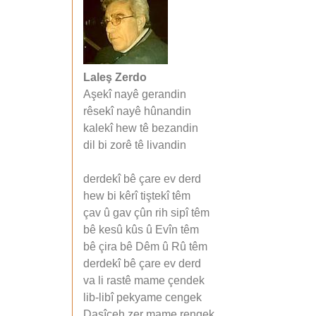
Laleş Zerdo
Aşekî nayê gerandin
rêsekî nayê hûnandin
kalekî hew tê bezandin
dil bi zorê tê livandin
derdekî bê çare ev derd
hew bi kêrî tiştekî têm
çav û gav çûn rih sipî têm
bê kesû kûs û Evîn têm
bê çira bê Dêm û Rû têm
derdekî bê çare ev derd
va li rastê mame çendek
lib-libî pekyame cengek
Dasîceh zer mame rengek