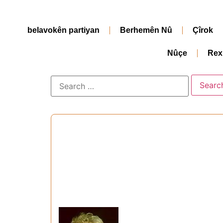
belavokên partiyan
Berhemên Nû
Çîrok
Nûçe
Rex