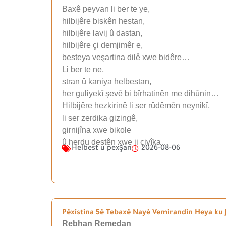
Baxê peyvan li ber te ye,
hilbijêre biskên hestan,
hilbijêre lavij û dastan,
hilbijêre çi demjimêr e,
besteya veşartina dilê xwe bidêre…
Li ber te ne,
stran û kaniya helbestan,
her guliyekî şevê bi bîrhatinên me dihûnin…
Hilbijêre hezkirinê li ser rûdêmên neynikî,
li ser zerdika gizingê,
girnijîna xwe bikole
û herdu destên xwe ji çivîka…
Helbest u pexşan
2026-08-06
Pêxistina 5ê Tebaxê Nayê Vemirandin Heya ku J
Rebhan Remedan