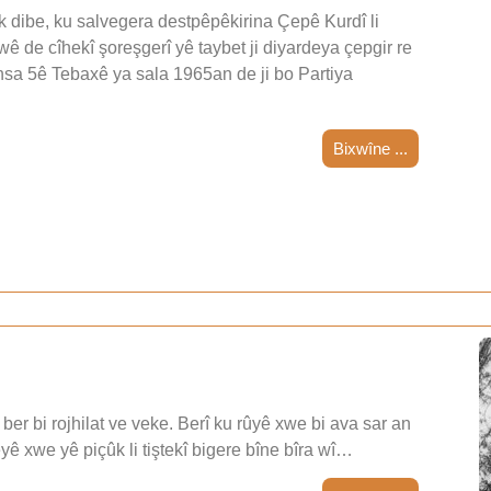
 dibe, ku salvegera destpêpêkirina Çepê Kurdî li
wê de cîhekî şoreşgerî yê taybet ji diyardeya çepgir re
nsa 5ê Tebaxê ya sala 1965an de ji bo Partiya
Bixwîne ...
ber bi rojhilat ve veke. Berî ku rûyê xwe bi ava sar an
teyê xwe yê piçûk li tiştekî bigere bîne bîra wî…