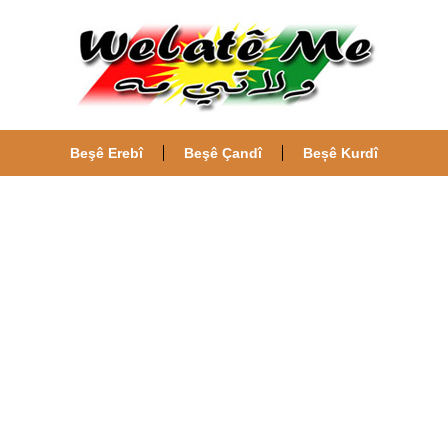
Beşê Erebî
Beşê Çandî
Beșê Kurdî