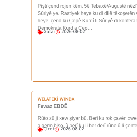
Piştî çend rojen kêm, 5ê Tebaxê/Augustê nêzîk
Sûriyê ye. Rastiyek heye ku di dilê têkoşerên 
heye; çend ku Çepê Kurdî li Sûriyê di konfera
Demokrata Kurd a Çep…
Gotar
2026-08-02
WELATEKÎ WINDA
Fewaz EBDÊ
Rûto zû ji xew şiyar bû. Berî ku rok çavên xwe 
a germ bişo, û berî ku li ber derî rûne û li çen
Çîrok
2026-08-02