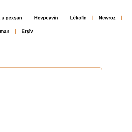
t u pexşan
Hevpeyvîn
Lêkolîn
Newroz
iman
Erşîv