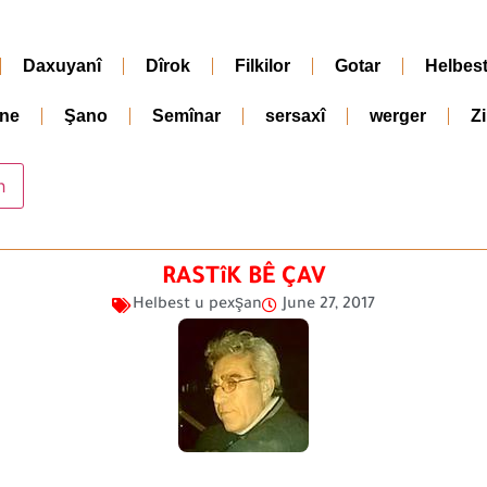
Daxuyanî
Dîrok
Filkilor
Gotar
Helbes
ne
Şano
Semînar
sersaxî
werger
Z
RASTîK BÊ ÇAV
Helbest u pexşan
June 27, 2017