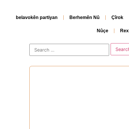
belavokên partiyan
Berhemên Nû
Çîrok
Nûçe
Rex