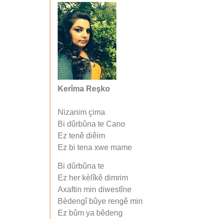
Kerîma Reşko
Nizanim çima
Bi dûrbûna te Cano
Ez tenê diêim
Ez bi tena xwe mame
Bi dûrbûna te
Ez her kèlîkê dimrim
Axaftin min diwestîne
Bèdengî bûye rengê min
Ez bûm ya bêdeng