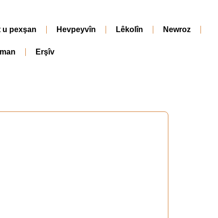
t u pexşan
Hevpeyvîn
Lêkolîn
Newroz
iman
Erşîv