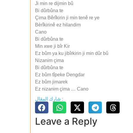
Ji min re dijmin bû
Bi dûrbûna te
Çima Bêrîkirin ji min tenê re ye
Bèrîkirinê ez hilandim
Cano
Bi dûrbûna te
Min xwe ji bîr Kir
Ez bûm ya ku jibîrkirin ji min dûr bû
Nizanim çima
Bi dûrbûna te
Ez bûm tîpeke Dengdar
Ez bûm jimarek
Ez nizanim çima … Cano
شارك المقال :
Leave a Reply