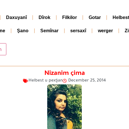
Daxuyanî
Dîrok
Filkilor
Gotar
Helbes
ne
Şano
Semînar
sersaxî
werger
Z
Nizanim çima
Helbest u pexşan
December 25, 2014