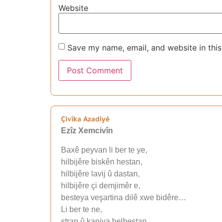
Website
Save my name, email, and website in this
Çivîka Azadiyê
Ezîz Xemcivîn
Baxê peyvan li ber te ye,
hilbijêre biskên hestan,
hilbijêre lavij û dastan,
hilbijêre çi demjimêr e,
besteya veşartina dilê xwe bidêre…
Li ber te ne,
stran û kaniya helbestan,