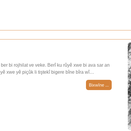
ber bi rojhilat ve veke. Berî ku rûyê xwe bi ava sar an
teyê xwe yê piçûk li tiştekî bigere bîne bîra wî…
Bixwîne ...