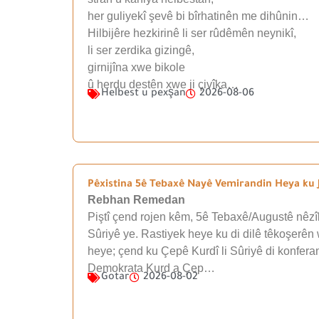
her guliyekî şevê bi bîrhatinên me dihûnin…
Hilbijêre hezkirinê li ser rûdêmên neynikî,
li ser zerdika gizingê,
girnijîna xwe bikole
û herdu destên xwe ji çivîka…
Helbest u pexşan
2026-08-06
Pêxistina 5ê Tebaxê Nayê Vemirandin Heya ku J
Rebhan Remedan
Piştî çend rojen kêm, 5ê Tebaxê/Augustê nêzîk
Sûriyê ye. Rastiyek heye ku di dilê têkoşerên 
heye; çend ku Çepê Kurdî li Sûriyê di konfera
Demokrata Kurd a Çep…
Gotar
2026-08-02