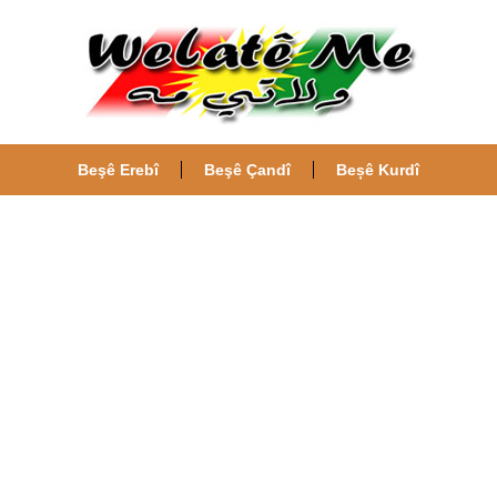
Beşê Erebî
Beşê Çandî
Beșê Kurdî