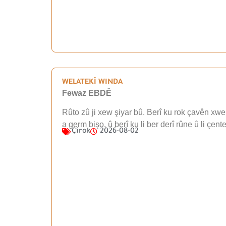
WELATEKÎ WINDA
Fewaz EBDÊ
Rûto zû ji xew şiyar bû. Berî ku rok çavên xwe 
a germ bişo, û berî ku li ber derî rûne û li çen
Çîrok
2026-08-02