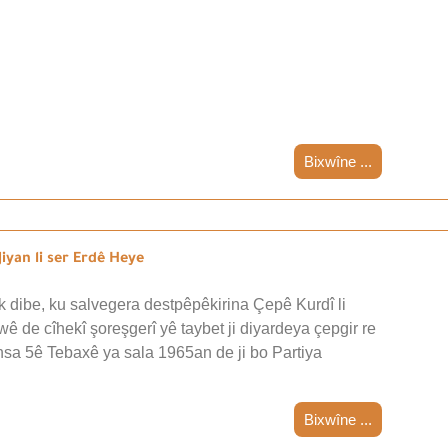
Bixwîne ...
iyan li ser Erdê Heye
 dibe, ku salvegera destpêpêkirina Çepê Kurdî li
wê de cîhekî şoreşgerî yê taybet ji diyardeya çepgir re
nsa 5ê Tebaxê ya sala 1965an de ji bo Partiya
Bixwîne ...