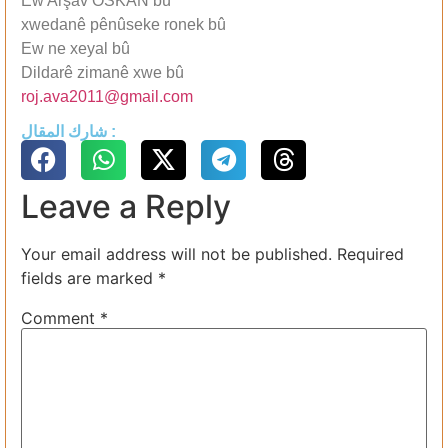
Ew Arşav OSKAN bû
xwedanê pênûseke ronek bû
Ew ne xeyal bû
Dildarê zimanê xwe bû
roj.ava2011@gmail.com
شارك المقال :
Leave a Reply
Your email address will not be published.
Required
fields are marked
*
Comment
*