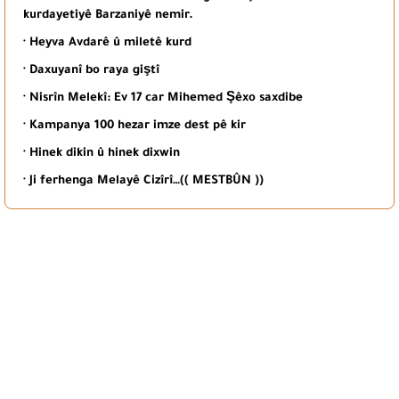
kurdayetiyê Barzaniyê nemir.
· Heyva Avdarê û miletê kurd
· Daxuyanî bo raya giştî
· Nisrîn Melekî: Ev 17 car Mihemed Şêxo saxdibe
· Kampanya 100 hezar imze dest pê kir
· Hinek dikin û hinek dixwin
· Ji ferhenga Melayê Cizîrî…(( MESTBÛN ))