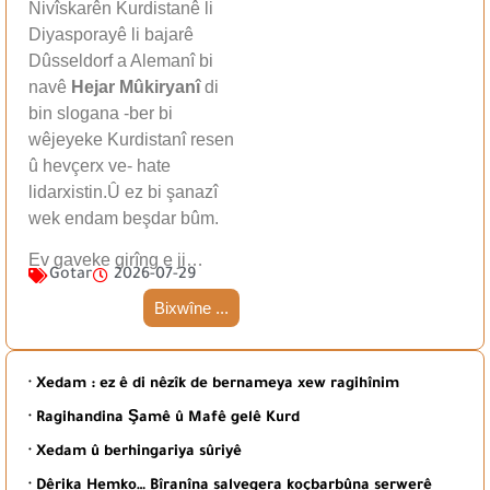
Nivîskarên Kurdistanê li
Diyasporayê li bajarê
Dûsseldorf a Alemanî bi
navê
Hejar Mûkiryanî
di
bin slogana -ber bi
wêjeyeke Kurdistanî resen
û hevçerx ve- hate
lidarxistin.Û ez bi şanazî
wek endam beşdar bûm.
Ev gaveke girîng e ji…
Gotar
2026-07-29
Bixwîne ...
· Xedam : ez ê di nêzîk de bernameya xew ragihînim
· Ragihandina Şamê û Mafê gelê Kurd
· Xedam û berhingariya sûriyê
· Dêrika Hemko… Bîranîna salvegera koçbarbûna serwerê