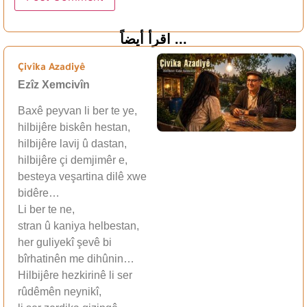
اقرأ أيضاً ...
Çivîka Azadiyê
Ezîz Xemcivîn
Baxê peyvan li ber te ye,
hilbijêre biskên hestan,
hilbijêre lavij û dastan,
hilbijêre çi demjimêr e,
besteya veşartina dilê xwe
bidêre…
Li ber te ne,
stran û kaniya helbestan,
her guliyekî şevê bi
bîrhatinên me dihûnin…
Hilbijêre hezkirinê li ser
rûdêmên neynikî,