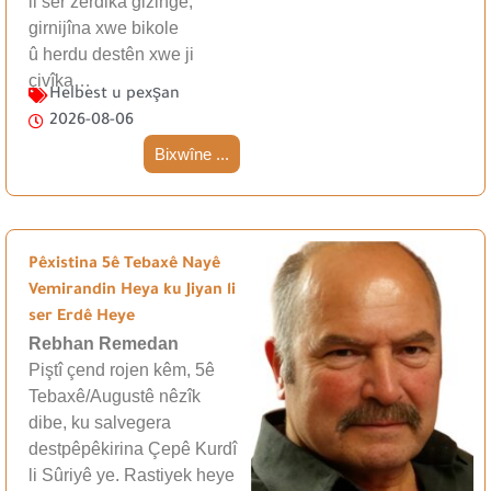
li ser zerdika gizingê,
girnijîna xwe bikole
û herdu destên xwe ji
çivîka…
Helbest u pexşan
2026-08-06
Bixwîne ...
Pêxistina 5ê Tebaxê Nayê
Vemirandin Heya ku Jiyan li
ser Erdê Heye
Rebhan Remedan
Piştî çend rojen kêm, 5ê
Tebaxê/Augustê nêzîk
dibe, ku salvegera
destpêpêkirina Çepê Kurdî
li Sûriyê ye. Rastiyek heye