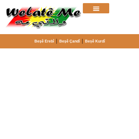
Beşê Erebî
Beşê Çandî
Beșê Kurdî