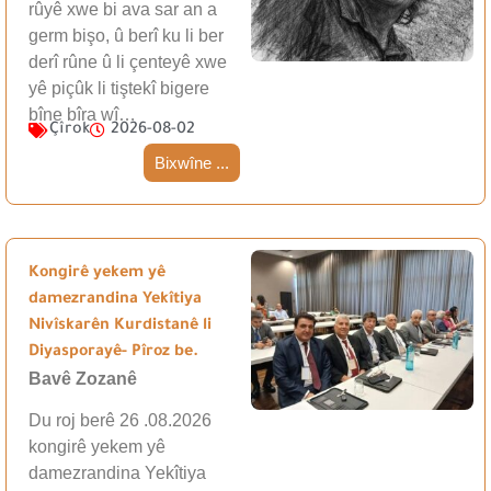
rûyê xwe bi ava sar an a
germ bişo, û berî ku li ber
derî rûne û li çenteyê xwe
yê piçûk li tiştekî bigere
bîne bîra wî…
Çîrok
2026-08-02
Bixwîne ...
Kongirê yekem yê
damezrandina Yekîtiya
Nivîskarên Kurdistanê li
Diyasporayê- Pîroz be.
Bavê Zozanê
Du roj berê 26 .08.2026
kongirê yekem yê
damezrandina Yekîtiya