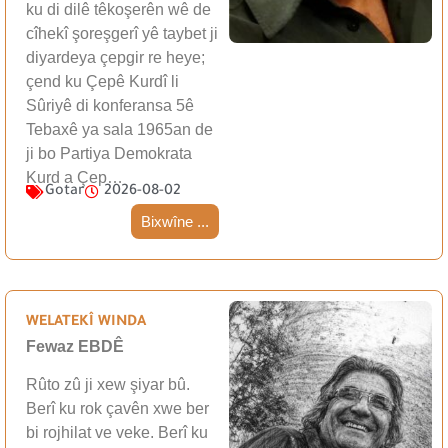
ku di dilê têkoşerên wê de
cîhekî şoreşgerî yê taybet ji
diyardeya çepgir re heye;
çend ku Çepê Kurdî li
Sûriyê di konferansa 5ê
Tebaxê ya sala 1965an de
ji bo Partiya Demokrata
Kurd a Çep…
Gotar
2026-08-02
Bixwîne ...
WELATEKÎ WINDA
Fewaz EBDÊ
Rûto zû ji xew şiyar bû.
Berî ku rok çavên xwe ber
bi rojhilat ve veke. Berî ku