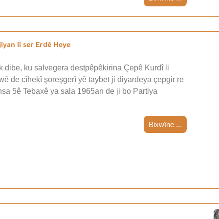
iyan li ser Erdê Heye
 dibe, ku salvegera destpêpêkirina Çepê Kurdî li
wê de cîhekî şoreşgerî yê taybet ji diyardeya çepgir re
nsa 5ê Tebaxê ya sala 1965an de ji bo Partiya
Bixwîne ...