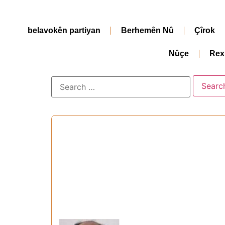
belavokên partiyan
Berhemên Nû
Çîrok
Nûçe
Rex