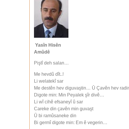
Yasîn Hisên
Amûdê
Piştî deh salan…
Me hevdû dît..!
Li welatekî sar
Me destên hev diguvaştin… Û Çavên hev rad
Digote min: Min Peyalek şîr divê…
Li wî cihê efsaneyî û sar
Careke din çavên min guvaşt
Û bi ramûsaneke din
Bi germî digote min: Em ê vegerin…