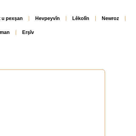
t u pexşan
Hevpeyvîn
Lêkolîn
Newroz
iman
Erşîv