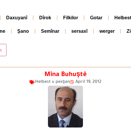
Daxuyanî
Dîrok
Filkilor
Gotar
Helbes
ne
Şano
Semînar
sersaxî
werger
Z
Mîna Buhuştê
Helbest u pexşan
April 19, 2012