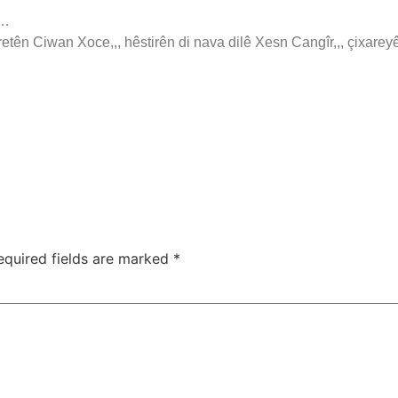
m…
ên Ciwan Xoce,,, hêstirên di nava dilê Xesn Cangîr,,, çixareyê
equired fields are marked
*