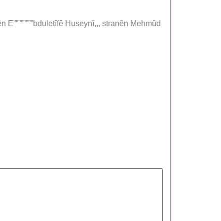
n E””””””””bduletîfê Huseynî,,, stranên Mehmûd