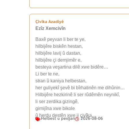
Çivîka Azadiyê
Ezîz Xemcivîn
Baxê peyvan li ber te ye,
hilbijêre biskên hestan,
hilbijêre lavij û dastan,
hilbijêre çi demjimêr e,
besteya veşartina dilê xwe bidêre…
Li ber te ne,
stran û kaniya helbestan,
her guliyekî şevê bi bîrhatinên me dihûnin…
Hilbijêre hezkirinê li ser rûdêmên neynikî,
li ser zerdika gizingê,
girnijîna xwe bikole
û herdu destên xwe ji çivîka…
Helbest u pexşan
2026-08-06