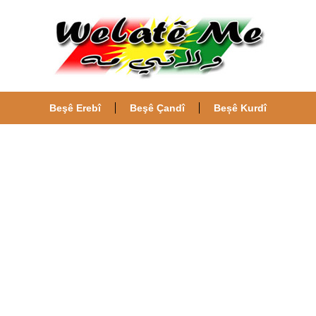
Beşê Erebî
Beşê Çandî
Beșê Kurdî