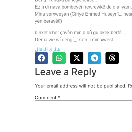
Ez jî di nava bombeyên rewrewkê de dialiya
Mîna serxweşan (Giriyê Ehmed Huseynî,,, hesret
yên beravêtî)
binxet li ber çavên min dibû gulokek berfê…
Dema we wî dengî,,, xatir ji min xwest…
شارك المقال :
Leave a Reply
Your email address will not be published.
R
Comment
*