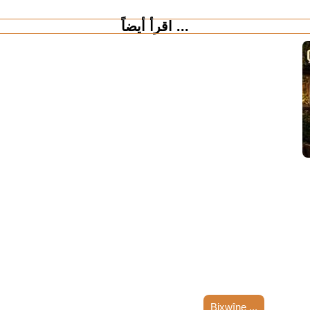
اقرأ أيضاً ...
Bixwîne ...