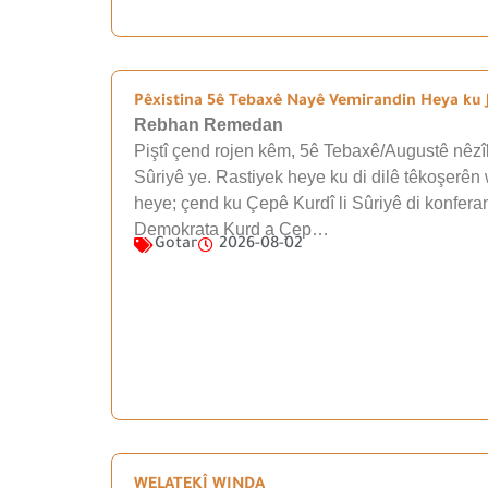
Pêxistina 5ê Tebaxê Nayê Vemirandin Heya ku J
Rebhan Remedan
Piştî çend rojen kêm, 5ê Tebaxê/Augustê nêzîk
Sûriyê ye. Rastiyek heye ku di dilê têkoşerên 
heye; çend ku Çepê Kurdî li Sûriyê di konfera
Demokrata Kurd a Çep…
Gotar
2026-08-02
WELATEKÎ WINDA