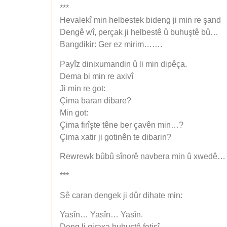
***
Hevalekî min helbestek bideng ji min re şand
Dengê wî, perçak ji helbestê û buhuştê bû…
Bangdikir: Ger ez mirim…….
Payîz dinixumandin û li min dipêça.
Dema bi min re axivî
Ji min re got:
Çima baran dibare?
Min got:
Çima firîşte têne ber çavên min…?
Çima xatir ji gotinên te dibarin?
Rewrewk bûbû sînorê navbera min û xwedê…
***
Sê caran dengek ji dûr dihate min:
Yasîn… Yasîn… Yasîn.
Deng li qiraxa buhuştê fetisî…