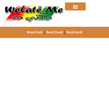
Beşê Erebî
Beşê Çandî
Beșê Kurdî