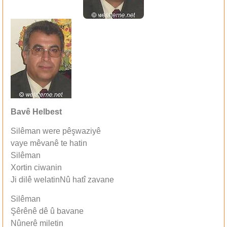
Bavê Helbest
Silêman were pêşwaziyê
vaye mêvanê te hatin
Silêman
Xortin ciwanin
Ji dilê welatinNû hatî zavane
Silêman
Şêrênê dê û bavane
Nûnerê miletin