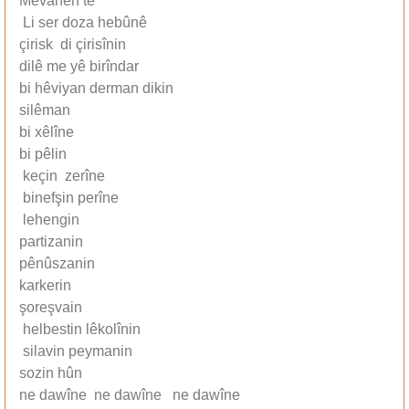
Mêvanên te
Li ser doza hebûnê
çirisk di çirisînin
dilê me yê birîndar
bi hêviyan derman dikin
silêman
bi xêlîne
bi pêlin
keçin zerîne
binefşin perîne
lehengin
partizanin
pênûszanin
karkerin
şoreşvain
helbestin lêkolînin
silavin peymanin
sozin hûn
ne dawîne ne dawîne ne dawîne