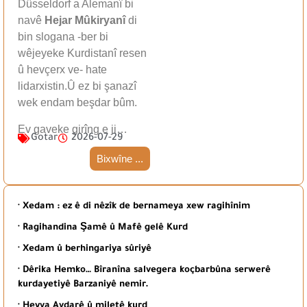
Dûsseldorf a Alemanî bi
navê
Hejar Mûkiryanî
di
bin slogana -ber bi
wêjeyeke Kurdistanî resen
û hevçerx ve- hate
lidarxistin.Û ez bi şanazî
wek endam beşdar bûm.
Ev gaveke girîng e ji…
Gotar
2026-07-29
Bixwîne ...
· Xedam : ez ê di nêzîk de bernameya xew ragihînim
· Ragihandina Şamê û Mafê gelê Kurd
· Xedam û berhingariya sûriyê
· Dêrika Hemko… Bîranîna salvegera koçbarbûna serwerê
kurdayetiyê Barzaniyê nemir.
· Heyva Avdarê û miletê kurd