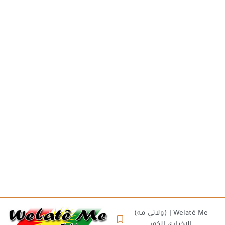
(ولاتي مه) | Welatê Me
الاخباري الكور