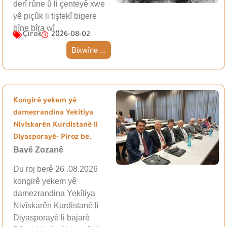
derî rûne û li çenteyê xwe
yê piçûk li tiştekî bigere
bîne bîra wî…
Çîrok
2026-08-02
Bixwîne ...
Kongirê yekem yê
damezrandina Yekîtiya
Nivîskarên Kurdistanê li
Diyasporayê- Pîroz be.
Bavê Zozanê
Du roj berê 26 .08.2026
kongirê yekem yê
damezrandina Yekîtiya
Nivîskarên Kurdistanê li
Diyasporayê li bajarê