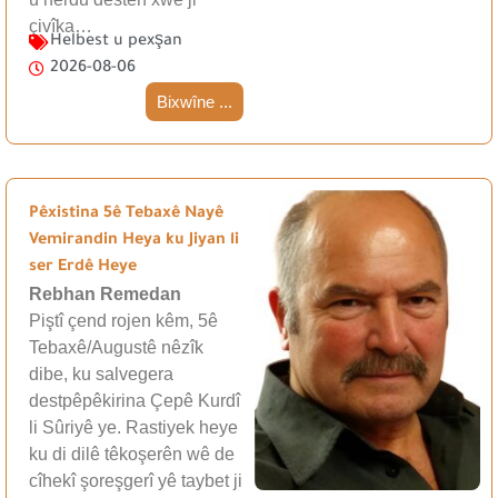
çivîka…
Helbest u pexşan
2026-08-06
Bixwîne ...
Pêxistina 5ê Tebaxê Nayê
Vemirandin Heya ku Jiyan li
ser Erdê Heye
Rebhan Remedan
Piştî çend rojen kêm, 5ê
Tebaxê/Augustê nêzîk
dibe, ku salvegera
destpêpêkirina Çepê Kurdî
li Sûriyê ye. Rastiyek heye
ku di dilê têkoşerên wê de
cîhekî şoreşgerî yê taybet ji