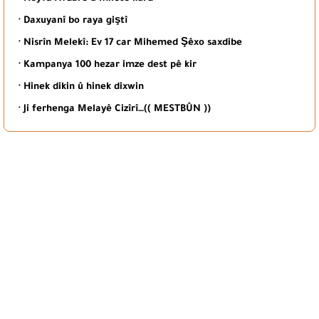
· Daxuyanî bo raya giştî
· Nisrîn Melekî: Ev 17 car Mihemed Şêxo saxdibe
· Kampanya 100 hezar imze dest pê kir
· Hinek dikin û hinek dixwin
· Ji ferhenga Melayê Cizîrî…(( MESTBÛN ))