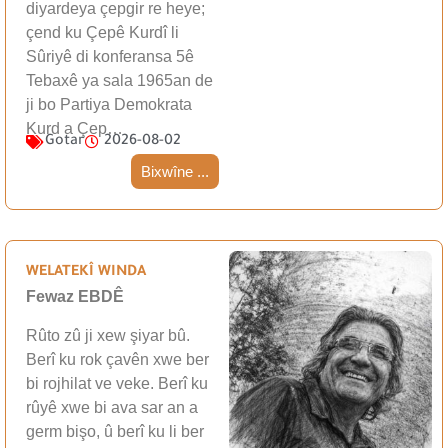
diyardeya çepgir re heye;
çend ku Çepê Kurdî li
Sûriyê di konferansa 5ê
Tebaxê ya sala 1965an de
ji bo Partiya Demokrata
Kurd a Çep…
Gotar
2026-08-02
Bixwîne ...
WELATEKÎ WINDA
Fewaz EBDÊ
Rûto zû ji xew şiyar bû.
Berî ku rok çavên xwe ber
bi rojhilat ve veke. Berî ku
rûyê xwe bi ava sar an a
germ bişo, û berî ku li ber