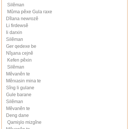
Silêman
Mûma pêxe Gula raxe
Dîlana newrozê
Li firdewsê
li darxin
Silêman
Ger qedexe be
Nîşana cejnê
Kefen pêxin
Silêman
Mêvanên te
Mêrxasin mina te
Sîng li gulane
Gule barane
Silêman
Mêvanên te
Deng dane
Qamişlo mizgîne