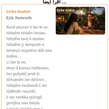
اقرأ أيضاً ...
Çivîka Azadiyê
Ezîz Xemcivîn
Baxê peyvan li ber te ye,
hilbijêre biskên hestan,
hilbijêre lavij û dastan,
hilbijêre çi demjimêr e,
besteya veşartina dilê xwe
bidêre…
Li ber te ne,
stran û kaniya helbestan,
her guliyekî şevê bi
bîrhatinên me dihûnin…
Hilbijêre hezkirinê li ser
rûdêmên neynikî,
li ser zerdika gizingê,
girnijîna xwe bikole
û herdu destên xwe ji