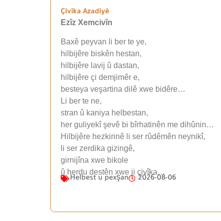
Çivîka Azadiyê
Ezîz Xemcivîn
Baxê peyvan li ber te ye,
hilbijêre biskên hestan,
hilbijêre lavij û dastan,
hilbijêre çi demjimêr e,
besteya veşartina dilê xwe bidêre…
Li ber te ne,
stran û kaniya helbestan,
her guliyekî şevê bi bîrhatinên me dihûnin…
Hilbijêre hezkirinê li ser rûdêmên neynikî,
li ser zerdika gizingê,
girnijîna xwe bikole
û herdu destên xwe ji çivîka…
Helbest u pexşan
2026-08-06