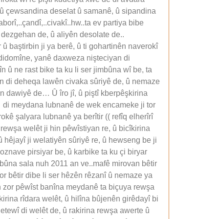
, û çewsandina deselat û samanê, û sipandina
orî,..çandî,..civakî..hw..ta ev partiya bibe
dezgehan de, û aliyên desolate de..
û baştirbin ji ya berê, û ti gohartinên naverokî
ê didomîne, yanê daxweza nişteciyan di
n û ne rast bike ta ku li ser jimbûna wî be, ta
ikin di deheqa lawên civaka sûriyê de, û nemaze
n dawiyê de… Û îro jî, û piştî kberpêşkirina
yan di meydana lubnanê de wek encameke ji tor
kê şalyara lubnanê ya berîtir (( refîq elherîrî
rewşa welêt ji hin pêwîstiyan re, û bicîkirina
 hêjayî ji welatiyên sûriyê re, û hewseng be ji
oznave pirsiyar be, û karbike ta ku çi biryar
êkbûna sala nuh 2011 an ve..mafê mirovan bêtir
zor bêtir dibe li ser hêzên rêzanî û nemaze ya
yan zor pêwîst banîna meydanê ta biçuya rewşa
rina rîdara welêt, û hilîna bûjenên girêdayî bi
netewî di welêt de, û rakirina rewşa awerte û