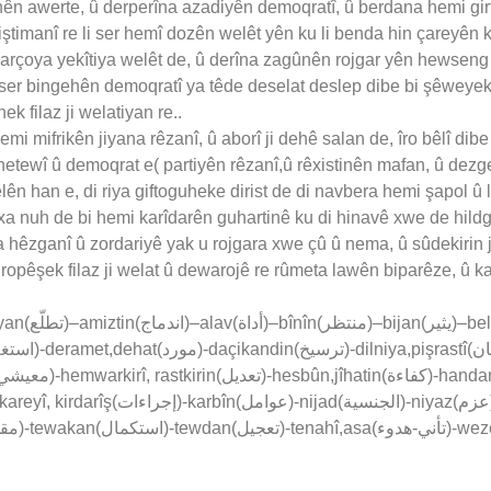
n awerte, û derperîna azadiyên demoqratî, û berdana hemi girtiy
timanî re li ser hemî dozên welêt yên ku li benda hin çareyên ki
rçoya yekîtiya welêt de, û derîna zagûnên rojgar yên hewseng ji pa
i ser bingehên demoqratî ya têde deselat deslep dibe bi şêweyek a
ek filaz ji welatiyan re..
hemi mifrikên jiyana rêzanî, û aborî ji dehê salan de, îro bêlî dib
 netewî û demoqrat e( partiyên rêzanî,û rêxistinên mafan, û dezg
ên han e, di riya giftoguheke dirist de di navbera hemi şapol û 
axa nuh de bi hemi karîdarên guhartinê ku di hinavê xwe de hild
hêzganî û zordariyê yak u rojgara xwe çû û nema, û sûdekirin ji 
 ropêşek filaz ji welat û dewarojê re rûmeta lawên biparêze, û k