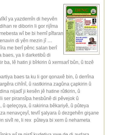
 alîkî ya yazdemîn di heyvên
ihan re diborin li gor rijîma
n mebesta wî be bi hemî pîfaran
serenavin di yên mezin jî …
 bîra me berî pênc salan berî
 baes, ya li darketibû di
 ba, lê hatin ji bîrkirin û xemsarî bûn, û tozê
rtiya baes ta ku li gor qonaxê bin, û derrîna
argêra cihînî, û rastkirina zagûna çapkirin û
a nijadî ji kesên jê hatine rûtkirin, û
li ser piransîpa hesbûnê di pêvejok û
, û qeleçoya, û rakirina bêkariyê, û pûteya
aza nenavçeyî, tevlî şalyara û dezgehên gişane
ên sivîl re, li rex pûteya bi xem û nehameta
dîroka wî re piştî kudetiya xwe de di avdara