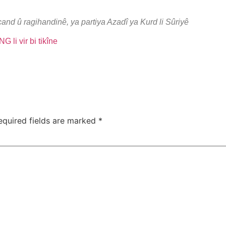
and û ragihandinê, ya partiya Azadî ya Kurd li Sûriyê
li vir bi tikîne
equired fields are marked
*