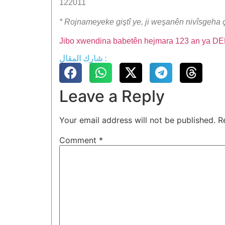
122011
* Rojnameyeke giştî ye, ji weşanên nivîsgeha ç
Jibo xwendina babetên hejmara 123 an ya DENG 
شارك المقال :
Leave a Reply
Your email address will not be published.
R
Comment
*