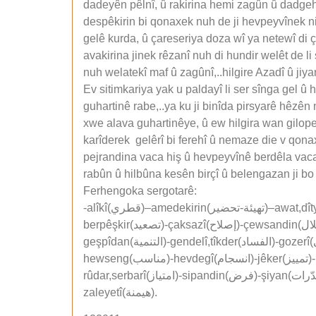
dadeyên pêlnî, û rakirina hemi zagûn û dadgehê
despêkirin bi qonaxek nuh de ji hevpeyvînek niş
gelê kurda, û çareseriya doza wî ya netewî di ça
avakirina jinek rêzanî nuh di hundir welêt de l
nuh welatekî maf û zagûnî,..hilgire Azadî û jiyan
Ev sitimkariya yak u paldayî li ser sînga gel û 
guhartinê rabe,..ya ku ji binîda pirsyarê hêzên
xwe alava guhartinêye, û ew hilgira wan gilopel
karîderek gelêrî bi ferehî û nemaze die v qon
pejrandina vaca hiş û hevpeyvînê berdêla vaca 
rabûn û hilbûna kesên birçî û belengazan ji bo
Ferhengoka sergotarê:
-alîkî(قطري)–amedekirin(تهيئة-تحضير)–awat,dîtyan(تطلّع)–amiztin(اندماج)–alav(أداة)–bînîn(منتظر)–bijan(يثير)–bel(بارز)-bijare(تنقيح)-berîtir(الأسبق)-
berpêşkir(تصعيد)-çaksazî(إصلاح)-çewsandin(استغلال)-deramet,dehat(مورد)-daçikandin(ترسيخ)-dilniya,pişrastî(الأمان)-derecam(استنتاج)-gotek(مزاعم)-
geşpîdan(التنمية)-gendelî,tîkder(الفساد)-gozerî(معيشي)-hemwarkirî, rastkirin(تعديل)-hesbûn,jîhatin(كفاءة)-handan(تحريض)-hilbûn,rabûn(النهوض)-hêjayî(لائق)-
hewseng(مناسب)-hevdegî(انسجام)-jêker(تمييز)-kareyî, kirdarîş(إجراءات)-karbîn(عوامل)-nijad(الجنسية)-niyaz(عزم)-nehînî(تجاهل)-pîver(معيار)-rûmet(الكرامة)-
rûdar,serbarî(امتياز)-sipandin(فرض)-şiyan(مقدّرات)-tewakan(استكمال)-tewdan(تعجيل)-tenahî,asa(تأني-هدوء)-weze(طاقة)-xemsar(إهمال)-xûkar(تلقائي)-
zaleyetî(هيمنة).