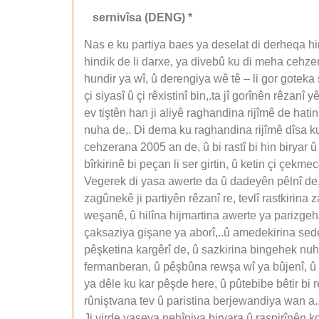
sernivîsa (DENG) *
Nas e ku partiya baes ya deselat di derheqa hin
hindik de li darxe, ya divebû ku di meha cehzeran
hundir ya wî, û derengiya wê tê – li gor goteka
çi siyasî û çi rêxistinî bin,.ta jî gorînên rêzan
ev tiştên han ji aliyê raghandina rijîmê de hatin
nuha de,. Di dema ku raghandina rijîmê dîsa ku 
cehzerana 2005 an de, û bi rastî bi hin biryar û 
bîrkirinê bi peçan li ser girtin, û ketin çi çek
Vegerek di yasa awerte da û dadeyên pêlnî de, 
zagûnekê ji partiyên rêzanî re, tevlî rastkirin
weşanê, û hilîna hijmartina awerte ya parizgeha
çaksaziya gişane ya aborî,..û amedekirina sede
pêşketina kargêrî de, û sazkirina bingehek nuh 
fermanberan, û pêşbûna rewşa wî ya bûjenî, û d
ya dêle ku kar pêşde here, û pûtebibe bêtir bi r
rûniştvana tev û paristina berjewandiya wan a.
Ji virde yaseya nehîniya biryara û raspirînên ko