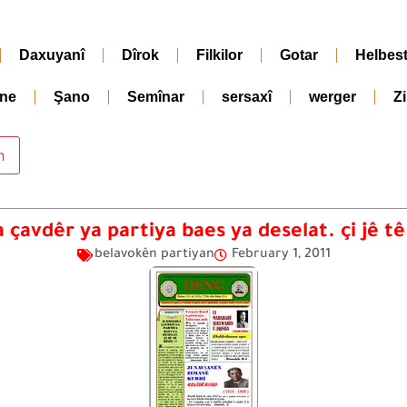
Daxuyanî
Dîrok
Filkilor
Gotar
Helbes
ne
Şano
Semînar
sersaxî
werger
Z
a çavdêr ya partiya baes ya deselat. çi jê tê
belavokên partiyan
February 1, 2011