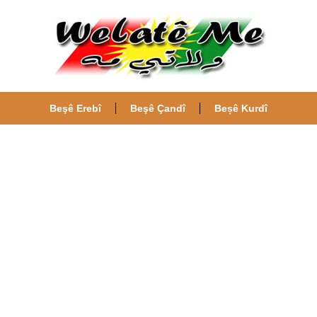
Beşê Erebî
Beşê Çandî
Beșê Kurdî