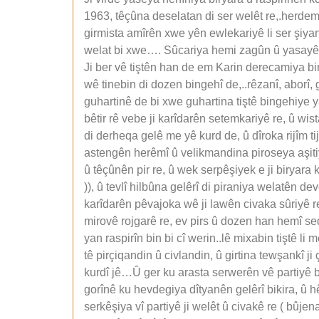
1963, têçûna deselatan di ser welêt re,.herd
girmista amîrên xwe yên ewlekariyê li ser şiyana
welat bi xwe…. Sûcariya hemi zagûn û yasayên
Ji ber vê tiştên han de em Karin derecamiya biry
wê tinebin di dozen bingehî de,..rêzanî, aborî,
guhartinê de bi xwe guhartina tiştê bingehiye ya 
bêtir rê vebe ji karîdarên setemkariyê re, û wi
di derheqa gelê me yê kurd de, û dîroka rijîm t
astengên herêmî û velikmandina piroseya aşitiy
û têçûnên pir re, û wek serpêşiyek e ji biryara k
)), û tevlî hilbûna gelêrî di piraniya welatên d
karîdarên pêvajoka wê ji lawên civaka sûriyê re
mirovê rojgarê re, ev pirs û dozen han hemî sede
yan raspirîn bin bi cî werin..lê mixabin tiştê
tê pirçiqandin û civlandin, û girtina tewşankî 
kurdî jê…Û ger ku arasta serwerên vê partiyê b
gorînê ku hevdegiya dîtyanên gelêrî bikira, û h
serkêşiya vî partiyê ji welêt û civakê re ( bûj