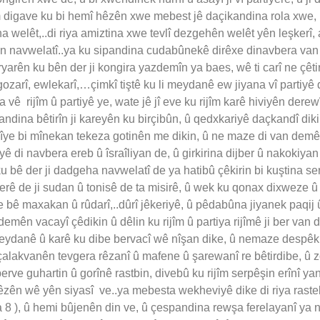
em digave ku bi hemî hêzên xwe mebest jê daçikandina rola xwe
 welêt,..di riya amiztina xwe tevlî dezgehên welêt yên leşkerî, ab
 navwelatî..ya ku sipandina cudabûnekê dirêxe dinavbera van 
arên ku bên der ji kongira yazdemîn ya baes, wê ti carî ne çêtir 
 gozarî, ewlekarî,…çimkî tiştê ku li meydanê ew jiyana vî partiy
vê rijîm û partiyê ye, wate jê jî eve ku rijîm karê hiviyên derewî
standina bêtirîn ji kareyên ku birçibûn, û qedxkariyê daçkandî d
ijîye bi mînekan tekeza gotinên me dikin, û ne maze di van demê
ê di navbera ereb û îsraîliyan de, û girkirina dijber û nakoki
u bê der ji dadgeha navwelatî de ya hatibû çêkirin bi kuştina sero
everê de ji sudan û tonisê de ta misirê, û wek ku qonax dixweze û 
 bê maxakan û rûdarî,..dûrî jêkeriyê, û pêdabûna jiyanek paqij û
mên vacayî çêdikin û dêlin ku rijîm û partiya rijîmê ji ber van d
 li meydanê û karê ku dibe bervacî wê nîşan dike, û nemaze desp
ji çalakvanên tevgera rêzanî û mafene û şarewanî re bêtirdibe, û 
erve guhartin û gorînê rastbin, divebû ku rijîm serpêşin erînî 
êzên wê yên siyasî ve..ya mebesta wekheviyê dike di riya rasteki
ena 8 ), û hemi bûjenên din ve, û çespandina rewşa ferelayanî ya 