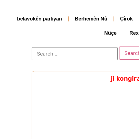
belavokên partiyan
Berhemên Nû
Çîrok
Nûçe
Rex
ji kongir