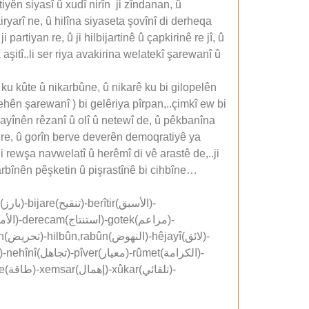
ên siyasî û xudî nirîn ji zîndanan, û
ryarî ne, û hilîna siyaseta şovînî di derheqa
rtiyan re, û ji hilbijartinê û çapkirinê re jî, û
şitî..li ser riya avakirina welatekî şarewanî û
e ku kûte û nikarbûne, û nikarê ku bi gilopelên
ehên şarewanî ) bi gelêriya pîrpan,..çimkî ew bi
layînên rêzanî û olî û netewî de, û pêkbanîna
gre, û gorîn berve deverên demoqratiyê ya
rewşa navwelatî û herêmî di vê arastê de,..ji
arbînên pêşketin û pişrastînê bi cihbîne…