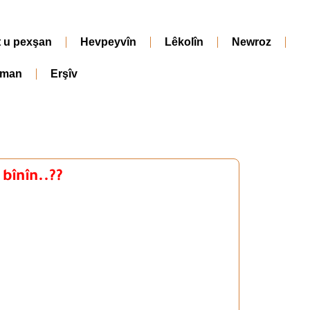
t u pexşan
Hevpeyvîn
Lêkolîn
Newroz
iman
Erşîv
 bînîn..??