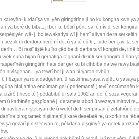
 kareyên- kirdarîşa ye yên girîngtirîne ji bo ku kongira xwe ya
 ya berê de biba,..ji ber ku bêtirî pênc sal û nîv di ser kongira d
 serpêşiyên wê- ji bo tewakariya wî ji hemî aliyan de ta serkefti
î yên bezok di derdora herêmî de, û ya jê dûrtir,..bide ber çav, ta 
 derîn… Bi rastî tiştê ku îro çêdibe di derbara vî kongirî de, tinê
wek nuha bijan û qerbaliqa raghanî dikir li ser gongira dihan ya
rasperînên girîngtirîn hate der ger ku bi cihbiba na wê rewş baştir
mecên nivîsgehan…ya tewrî bel ji wan biryaran evbûn:
û hêzganiya rola dadgehan, û rastkirina yasa welêt, û yasaya pa
a zagûna hibijartina encûman gel ( perlemantê ) tevlî encûmanên k
 cizîrê ( hesekê ) pêdabibû di sala 1962 an de, û soza vegerandin
m û karbînên geşpîdanê ji derameta aborî û wezeya mirovî re,..
di navbera nişteciyan de û welêt de li ser pirsan û zelalbûnê de
anîna pirogramek niştimanî ji karê deselatê re, û xorkirina rêb
ewşa gozarî ji nişteciyan re, pêkdana pişgiriyê ya gerek ji xizan
.hw.
ngirên xwe de, û bi xwendinek hûrnî û asayî ji vî partiyêre, û ji 