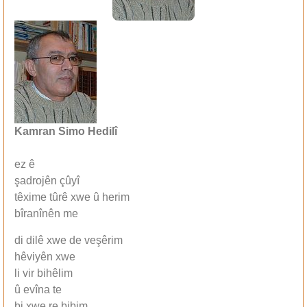
Kamran Simo Hedilî
ez ê
şadrojên çûyî
têxime tûrê xwe û herim
bîranînên me
di dilê xwe de veşêrim
hêviyên xwe
li vir bihêlim
û evîna te
bi xwe re bibim