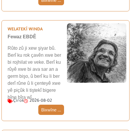
Bixwîne ...
WELATEKÎ WINDA
Fewaz EBDÊ
Rûto zû ji xew şiyar bû.
Berî ku rok çavên xwe ber
bi rojhilat ve veke. Berî ku
rûyê xwe bi ava sar an a
germ bişo, û berî ku li ber
derî rûne û li çenteyê xwe
yê piçûk li tiştekî bigere
bîne bîra wî…
Çîrok
2026-08-02
Bixwîne ...