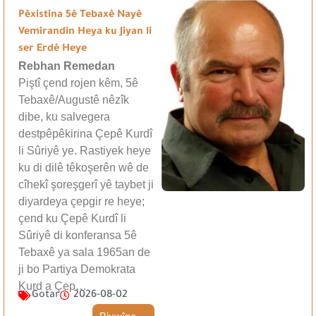
Pêxistina 5ê Tebaxê Nayê
Vemirandin Heya ku Jiyan li
ser Erdê Heye
Rebhan Remedan
Piştî çend rojen kêm, 5ê
Tebaxê/Augustê nêzîk
dibe, ku salvegera
destpêpêkirina Çepê Kurdî
li Sûriyê ye. Rastiyek heye
ku di dilê têkoşerên wê de
cîhekî şoreşgerî yê taybet ji
diyardeya çepgir re heye;
çend ku Çepê Kurdî li
Sûriyê di konferansa 5ê
Tebaxê ya sala 1965an de
ji bo Partiya Demokrata
Kurd a Çep…
Gotar
2026-08-02