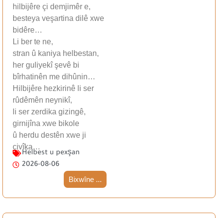
hilbijêre çi demjimêr e,
besteya veşartina dilê xwe
bidêre…
Li ber te ne,
stran û kaniya helbestan,
her guliyekî şevê bi
bîrhatinên me dihûnin…
Hilbijêre hezkirinê li ser
rûdêmên neynikî,
li ser zerdika gizingê,
girnijîna xwe bikole
û herdu destên xwe ji
çivîka…
Helbest u pexşan
2026-08-06
Bixwîne ...