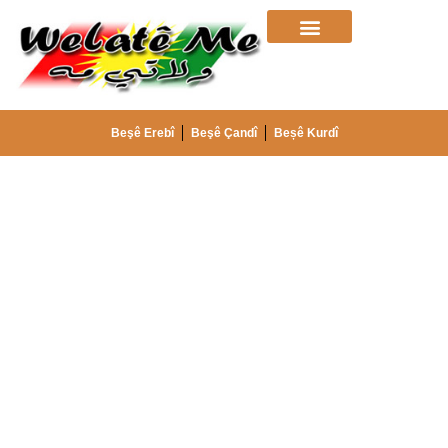
Beşê Erebî
Beşê Çandî
Beșê Kurdî