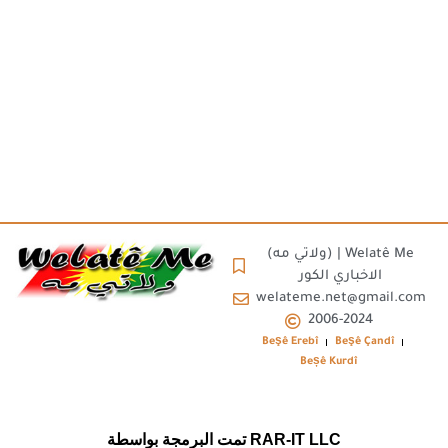
(ولاتي مه) | Welatê Me
الاخباري الكور
welateme.net@gmail.com
2006-2024
Beşê Erebî
Beşê Çandî
Beșê Kurdî
تمت البرمجة بواسطة RAR-IT LLC