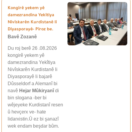
Kongirê yekem yê
damezrandina Yekîtiya
Nivîskarên Kurdistanê li
Diyasporayê- Pîroz be.
Bavê Zozanê
Du roj berê 26 .08.2026
kongirê yekem yê
damezrandina Yekîtiya
Nivîskarên Kurdistanê li
Diyasporayê li bajarê
Dûsseldorf a Alemanî bi
navê
Hejar Mûkiryanî
di
bin slogana -ber bi
wêjeyeke Kurdistanî resen
û hevçerx ve- hate
lidarxistin.Û ez bi şanazî
wek endam beşdar bûm.