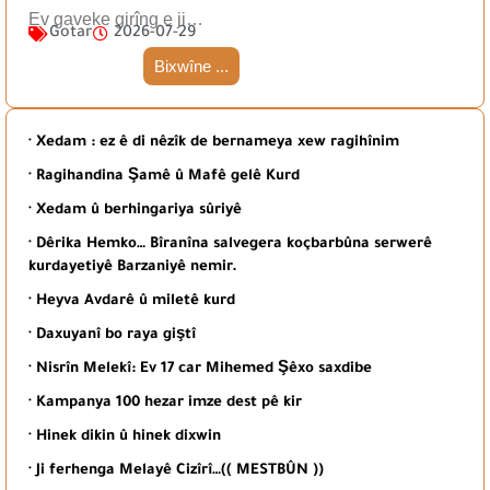
Ev gaveke girîng e ji…
Gotar
2026-07-29
Bixwîne ...
· Xedam : ez ê di nêzîk de bernameya xew ragihînim
· Ragihandina Şamê û Mafê gelê Kurd
· Xedam û berhingariya sûriyê
· Dêrika Hemko… Bîranîna salvegera koçbarbûna serwerê
kurdayetiyê Barzaniyê nemir.
· Heyva Avdarê û miletê kurd
· Daxuyanî bo raya giştî
· Nisrîn Melekî: Ev 17 car Mihemed Şêxo saxdibe
· Kampanya 100 hezar imze dest pê kir
· Hinek dikin û hinek dixwin
· Ji ferhenga Melayê Cizîrî…(( MESTBÛN ))