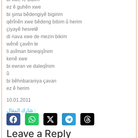
ez ê guhên xwe
bi şima bêdengiyê bigirim
qêrînên xwe bêdeng bibim û herim
çiyayê hesretê
di nava xwe de mezin bikim
wênê çavên te
li asîman bineqişînim
kenê xwe
bi ewran ve daleqînim
û
bi bêhnbaraniya çavan
ez ê herim
10.01.2011
شارك المقال :
Leave a Reply