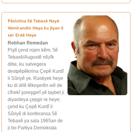
Pêxistina 5ê Tebaxê Nayê
Vemirandin Heya ku Jiyan li
ser Erdê Heye
Rebhan Remedan
Piştî çend rojen kêm, 5ê
Tebaxê/Augustê nêzîk
dibe, ku salvegera
destpêpêkirina Çepê Kurdî
li Sûriyê ye. Rastiyek heye
ku di dilê têkoşerên wê de
cîhekî şoreşgerî yê taybet ji
diyardeya çepgir re heye;
çend ku Çepê Kurdî li
Sûriyê di konferansa 5ê
Tebaxê ya sala 1965an de
ji bo Partiya Demokrata