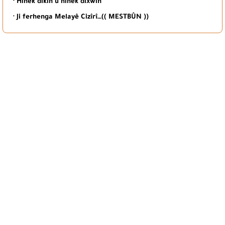
· Hinek dikin û hinek dixwin
· Ji ferhenga Melayê Cizîrî…(( MESTBÛN ))