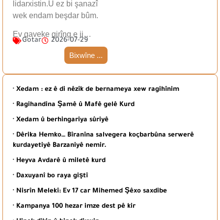
lidarxistin.Û ez bi şanazî
wek endam beşdar bûm.
Ev gaveke girîng e ji…
Gotar
2026-07-29
Bixwîne ...
· Xedam : ez ê di nêzîk de bernameya xew ragihînim
· Ragihandina Şamê û Mafê gelê Kurd
· Xedam û berhingariya sûriyê
· Dêrika Hemko… Bîranîna salvegera koçbarbûna serwerê
kurdayetiyê Barzaniyê nemir.
· Heyva Avdarê û miletê kurd
· Daxuyanî bo raya giştî
· Nisrîn Melekî: Ev 17 car Mihemed Şêxo saxdibe
· Kampanya 100 hezar imze dest pê kir