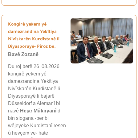
Kongirê yekem yê
damezrandina Yekîtiya
Nivîskarên Kurdistanê li
Diyasporayê- Pîroz be.
Bavê Zozanê
Du roj berê 26 .08.2026
kongirê yekem yê
damezrandina Yekîtiya
Nivîskarên Kurdistanê li
Diyasporayê li bajarê
Dûsseldorf a Alemanî bi
navê
Hejar Mûkiryanî
di
bin slogana -ber bi
wêjeyeke Kurdistanî resen
û hevçerx ve- hate