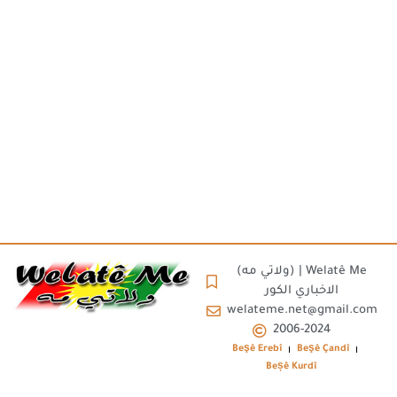
(ولاتي مه) | Welatê Me
الاخباري الكور
welateme.net@gmail.com
2006-2024
Beşê Erebî
Beşê Çandî
Beșê Kurdî