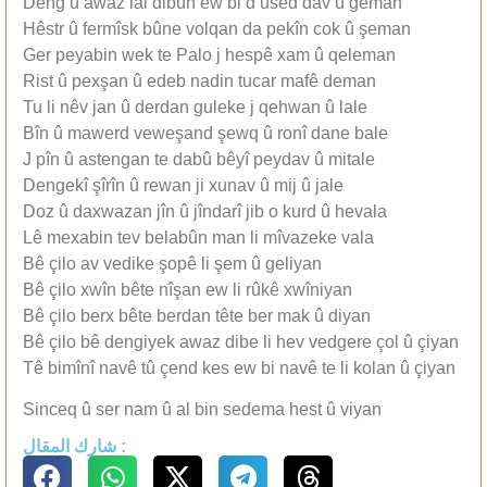
Deng û awaz lal dibûn ew bi d used dav û geman
Hêstr û fermîsk bûne volqan da pekîn cok û şeman
Ger peyabin wek te Palo j hespê xam û qeleman
Rist û pexşan û edeb nadin tucar mafê deman
Tu li nêv jan û derdan guleke j qehwan û lale
Bîn û mawerd veweşand şewq û ronî dane bale
J pîn û astengan te dabû bêyî peydav û mitale
Dengekî şîrîn û rewan ji xunav û mij û jale
Doz û daxwazan jîn û jîndarî jib o kurd û hevala
Lê mexabin tev belabûn man li mîvazeke vala
Bê çilo av vedike şopê li şem û geliyan
Bê çilo xwîn bête nîşan ew li rûkê xwîniyan
Bê çilo berx bête berdan tête ber mak û diyan
Bê çilo bê dengiyek awaz dibe li hev vedgere çol û çiyan
Tê bimînî navê tû çend kes ew bi navê te li kolan û çiyan
Sinceq û ser nam û al bin sedema hest û viyan
شارك المقال :