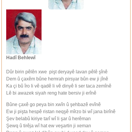
Hadî Behlewî
Dûr birin pêlên xwe pişt deryayê lavan pêlê şînê
Dem û çaxêm bûne hemrah pirsyar bûn ew ji jînê
Ka çi bû îro li vê qadê li vê dinyê li ser taca zemînê
Lê bi awazek siyah reng hate bersiv ji erînê
Bûne çaxê go peya bin xwîn û şehbazê evînê
Ew ji pişta hespê ristan neqşê mîrzo bi wî jana birînê
Şev belabû kiriye tarî wî li şar û herêman
Şewq û tirêja wî hat ew veşartin ji xeman