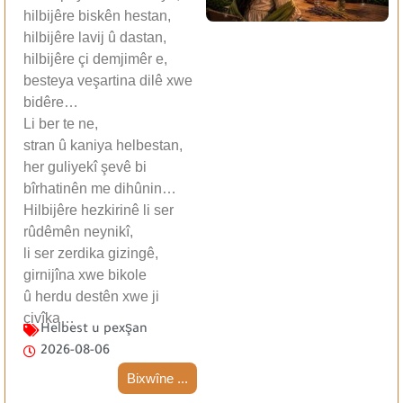
hilbijêre biskên hestan,
hilbijêre lavij û dastan,
hilbijêre çi demjimêr e,
besteya veşartina dilê xwe
bidêre…
Li ber te ne,
stran û kaniya helbestan,
her guliyekî şevê bi
bîrhatinên me dihûnin…
Hilbijêre hezkirinê li ser
rûdêmên neynikî,
li ser zerdika gizingê,
girnijîna xwe bikole
û herdu destên xwe ji
çivîka…
Helbest u pexşan
2026-08-06
Bixwîne ...