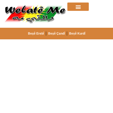
Beşê Erebî
Beşê Çandî
Beșê Kurdî