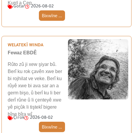
Kurd a Çep…
Gotar
2026-08-02
Bixwîne ...
WELATEKÎ WINDA
Fewaz EBDÊ
Rûto zû ji xew şiyar bû.
Berî ku rok çavên xwe ber
bi rojhilat ve veke. Berî ku
rûyê xwe bi ava sar an a
germ bişo, û berî ku li ber
derî rûne û li çenteyê xwe
yê piçûk li tiştekî bigere
bîne bîra wî…
Çîrok
2026-08-02
Bixwîne ...