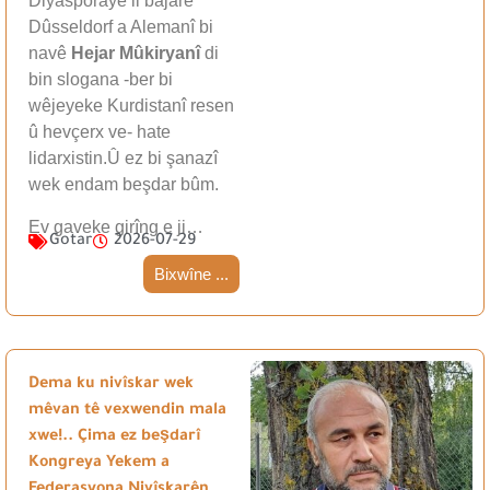
Diyasporayê li bajarê
Dûsseldorf a Alemanî bi
navê
Hejar Mûkiryanî
di
bin slogana -ber bi
wêjeyeke Kurdistanî resen
û hevçerx ve- hate
lidarxistin.Û ez bi şanazî
wek endam beşdar bûm.
Ev gaveke girîng e ji…
Gotar
2026-07-29
Bixwîne ...
Dema ku nivîskar wek
mêvan tê vexwendin mala
xwe!.. Çima ez beşdarî
Kongreya Yekem a
Federasyona Nivîskarên