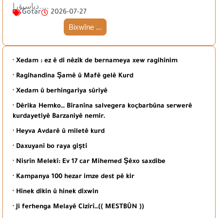
دیاسپۆرا….
Gotar
2026-07-27
Bixwîne ...
· Xedam : ez ê di nêzîk de bernameya xew ragihînim
· Ragihandina Şamê û Mafê gelê Kurd
· Xedam û berhingariya sûriyê
· Dêrika Hemko… Bîranîna salvegera koçbarbûna serwerê
kurdayetiyê Barzaniyê nemir.
· Heyva Avdarê û miletê kurd
· Daxuyanî bo raya giştî
· Nisrîn Melekî: Ev 17 car Mihemed Şêxo saxdibe
· Kampanya 100 hezar imze dest pê kir
· Hinek dikin û hinek dixwin
· Ji ferhenga Melayê Cizîrî…(( MESTBÛN ))