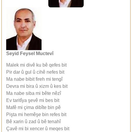
Seyid Feysel Muctevî
Malek mi divê ku bê qefes bit
Pir dar û gul û cihê nefes bit
Ma nabe bibit fireh mi tengî
Devra mi bira û xizm û kes bit
Ma nabe siba mi bête nêzî
Ev taritîya şevê mi bes bit
Mafê mi çima dibîte bin pê
Pişta mi hemêşe bin refes bit
Bê xarin û zad û bê tenahî
Çavê mi bi xencer û meqes bit