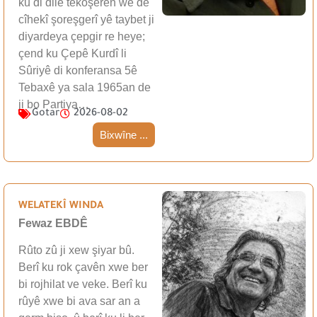
ku di dilê têkoşerên wê de
cîhekî şoreşgerî yê taybet ji
diyardeya çepgir re heye;
çend ku Çepê Kurdî li
Sûriyê di konferansa 5ê
Tebaxê ya sala 1965an de
ji bo Partiya…
Gotar
2026-08-02
Bixwîne ...
WELATEKÎ WINDA
Fewaz EBDÊ
Rûto zû ji xew şiyar bû.
Berî ku rok çavên xwe ber
bi rojhilat ve veke. Berî ku
rûyê xwe bi ava sar an a