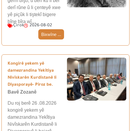
germ bişo, û berî ku li ber
derî rûne û li çenteyê xwe
yê piçûk li tiştekî bigere
bîne bîra wî…
Çîrok
2026-08-02
Bixwîne ...
Kongirê yekem yê
damezrandina Yekîtiya
Nivîskarên Kurdistanê li
Diyasporayê- Pîroz be.
Bavê Zozanê
Du roj berê 26 .08.2026
kongirê yekem yê
damezrandina Yekîtiya
Nivîskarên Kurdistanê li