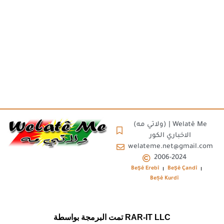
(ولاتي مه) | Welatê Me
الاخباري الكور
welateme.net@gmail.com
2006-2024
Beşê Erebî
Beşê Çandî
Beșê Kurdî
تمت البرمجة بواسطة RAR-IT LLC