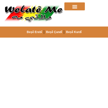
Beşê Erebî
Beşê Çandî
Beșê Kurdî