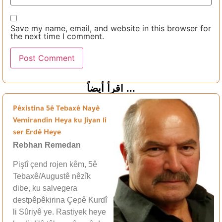
Save my name, email, and website in this browser for
the next time I comment.
اقرأ أيضاً ...
Pêxistina 5ê Tebaxê Nayê
Vemirandin Heya ku Jiyan li
ser Erdê Heye
Rebhan Remedan
Piştî çend rojen kêm, 5ê
Tebaxê/Augustê nêzîk
dibe, ku salvegera
destpêpêkirina Çepê Kurdî
li Sûriyê ye. Rastiyek heye