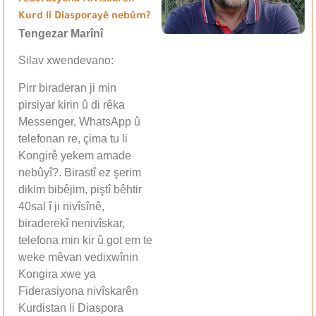
Kurd li Diasporayê nebûm?
Tengezar Marînî
Silav xwendevano:
Pirr biraderan ji min
pirsiyar kirin û di rêka
Messenger, WhatsApp û
telefonan re, çima tu li
Kongirê yekem amade
nebûyî?. Birastî ez şerim
dikim bibêjim, piştî bêhtir
40sal î ji nivîsînê,
biraderekî nenivîskar,
telefona min kir û got em te
weke mêvan vedixwînin
Kongira xwe ya
Fiderasiyona nivîskarên
Kurdistan li Diaspora