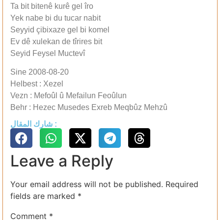
Ta bit bitenê kurê gel îro
Yek nabe bi du tucar nabit
Seyyid çibixaze gel bi komel
Ev dê xulekan de tîrires bit
Seyid Feysel Muctevî
Sine 2008-08-20
Helbest : Xezel
Vezn : Mefoûl û Mefailun Feoûlun
Behr : Hezec Musedes Exreb Meqbûz Mehzû
شارك المقال :
Leave a Reply
Your email address will not be published.
Required
fields are marked
*
Comment
*