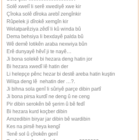
Solê xwelî li serê xwediyê xwe kir
Çîroka solê dîroka arebî zengînkir
Rûpelek ji dîrokê xemgîn kir
Welatparêziya zêdî li kû winda bû
Dema behsiya li bexdayê palda bû
Wê demê lotikên araba nexwiya bûn
Erê dunyayê hêvî ji te nayê…
Ji bona solekê bi hezara deng hatin jor
Bi hezara xwedî lê hatin der
Li helepçe pênc hezar bi destê areba hatin kuştin
Wilqa deng lê nehatin der …?.
Ji bihna sola genî li sûriyê parçe dibin partî
Ji bona pirsa kurdî ne deng û ne ceng
Pir dibin serokên bê şerim û bê fedî
Bi hezara kurd koçber dibin
Amzedibin biryar jar dibin bê wardibin
Kes na pirsê heya kengî
Tenê sol û çîrokên genî