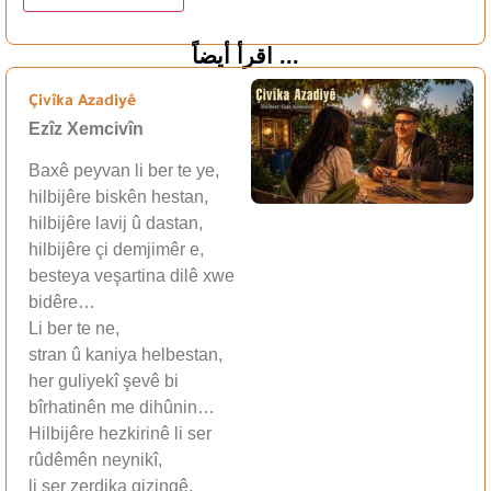
اقرأ أيضاً ...
Çivîka Azadiyê
Ezîz Xemcivîn
Baxê peyvan li ber te ye,
hilbijêre biskên hestan,
hilbijêre lavij û dastan,
hilbijêre çi demjimêr e,
besteya veşartina dilê xwe
bidêre…
Li ber te ne,
stran û kaniya helbestan,
her guliyekî şevê bi
bîrhatinên me dihûnin…
Hilbijêre hezkirinê li ser
rûdêmên neynikî,
li ser zerdika gizingê,