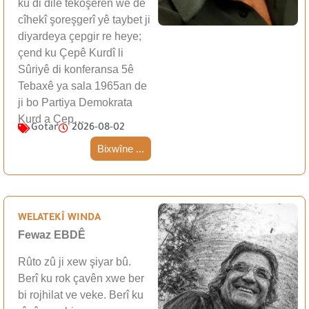
ku di dilê têkoşerên wê de
cîhekî şoreşgerî yê taybet ji
diyardeya çepgir re heye;
çend ku Çepê Kurdî li
Sûriyê di konferansa 5ê
Tebaxê ya sala 1965an de
ji bo Partiya Demokrata
Kurd a Çep…
Gotar
2026-08-02
Bixwîne ...
WELATEKÎ WINDA
Fewaz EBDÊ
Rûto zû ji xew şiyar bû.
Berî ku rok çavên xwe ber
bi rojhilat ve veke. Berî ku