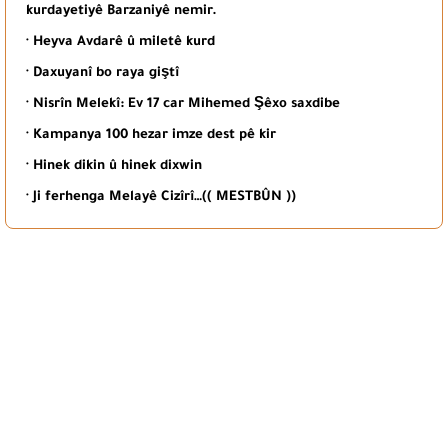
kurdayetiyê Barzaniyê nemir.
· Heyva Avdarê û miletê kurd
· Daxuyanî bo raya giştî
· Nisrîn Melekî: Ev 17 car Mihemed Şêxo saxdibe
· Kampanya 100 hezar imze dest pê kir
· Hinek dikin û hinek dixwin
· Ji ferhenga Melayê Cizîrî…(( MESTBÛN ))