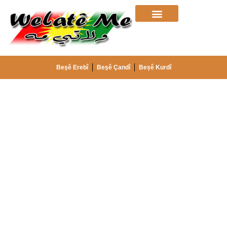
Beşê Erebî
Beşê Çandî
Beșê Kurdî