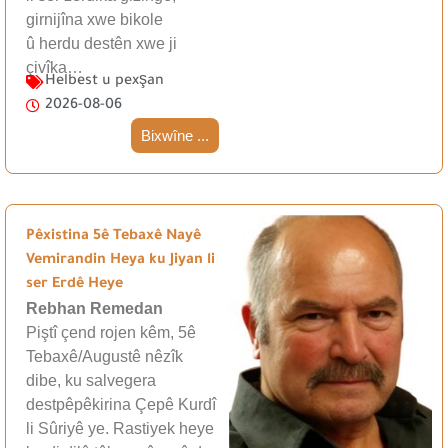
girnijîna xwe bikole
û herdu destên xwe ji
çivîka…
Helbest u pexşan
2026-08-06
Bixwîne ...
Pêxistina 5ê Tebaxê Nayê
Vemirandin Heya ku Jiyan li
ser Erdê Heye
Rebhan Remedan
Piştî çend rojen kêm, 5ê
Tebaxê/Augustê nêzîk
dibe, ku salvegera
destpêpêkirina Çepê Kurdî
li Sûriyê ye. Rastiyek heye