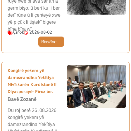
rûyê xwe bi ava sar an a
germ bişo, û berî ku li ber
derî rûne û li çenteyê xwe
yê piçûk li tiştekî bigere
bîne bîra wî…
Çîrok
2026-08-02
Bixwîne ...
Kongirê yekem yê
damezrandina Yekîtiya
Nivîskarên Kurdistanê li
Diyasporayê- Pîroz be.
Bavê Zozanê
Du roj berê 26 .08.2026
kongirê yekem yê
damezrandina Yekîtiya