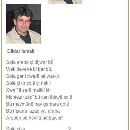
Dildar ismail
Sola arebo çi dijwar bû.
Wek devehê bi bar bû.
Sola genî xwedî bê warkir
Solê çikir solê çi nekir
Xwelî li serê malikî kir
Montezir zêdî bû can fîdayê solê
Bû meymûnê nav gemara golê
Bû nîşana azadiya araba
Arebên bê hêvî û bê bawerî
Solê çikir ………………………?