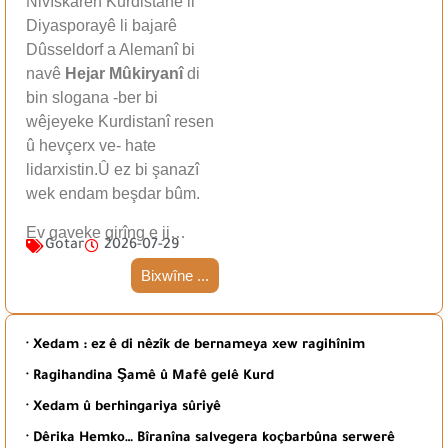
Nivîskarên Kurdistanê li
Diyasporayê li bajarê
Dûsseldorf a Alemanî bi
navê
Hejar Mûkiryanî
di
bin slogana -ber bi
wêjeyeke Kurdistanî resen
û hevçerx ve- hate
lidarxistin.Û ez bi şanazî
wek endam beşdar bûm.
Ev gaveke girîng e ji…
Gotar
2026-07-29
Bixwîne ...
· Xedam : ez ê di nêzîk de bernameya xew ragihînim
· Ragihandina Şamê û Mafê gelê Kurd
· Xedam û berhingariya sûriyê
· Dêrika Hemko… Bîranîna salvegera koçbarbûna serwerê