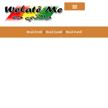
Beşê Erebî
Beşê Çandî
Beșê Kurdî