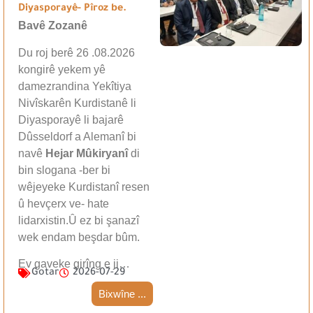
Diyasporayê- Pîroz be.
Bavê Zozanê
Du roj berê 26 .08.2026
kongirê yekem yê
damezrandina Yekîtiya
Nivîskarên Kurdistanê li
Diyasporayê li bajarê
Dûsseldorf a Alemanî bi
navê
Hejar Mûkiryanî
di
bin slogana -ber bi
wêjeyeke Kurdistanî resen
û hevçerx ve- hate
lidarxistin.Û ez bi şanazî
wek endam beşdar bûm.
Ev gaveke girîng e ji…
Gotar
2026-07-29
Bixwîne ...