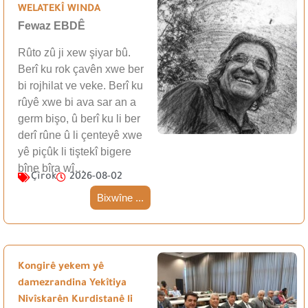
WELATEKÎ WINDA
Fewaz EBDÊ
Rûto zû ji xew şiyar bû.
Berî ku rok çavên xwe ber
bi rojhilat ve veke. Berî ku
rûyê xwe bi ava sar an a
germ bişo, û berî ku li ber
derî rûne û li çenteyê xwe
yê piçûk li tiştekî bigere
bîne bîra wî…
Çîrok
2026-08-02
Bixwîne ...
Kongirê yekem yê
damezrandina Yekîtiya
Nivîskarên Kurdistanê li