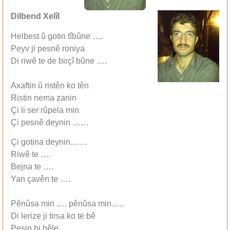
Dilbend Xelîl
Helbest û gotin tîbûne ….
Peyv ji pesnê roniya
Di riwê te de birçî bûne ….
Axaftin û ristên ko tên
Ristin nema zanin
Çi li ser rûpela min
Çi pesnê deynin ……
Çi gotina deynin……
Riwê te ….
Bejna te ….
Yan çavên te ….
Pênûsa min …. pênûsa min…..
Di lerize ji tirsa ko te bê
Pesin bi hêle …..