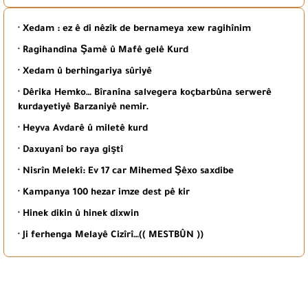
· Xedam : ez ê di nêzîk de bernameya xew ragihînim
· Ragihandina Şamê û Mafê gelê Kurd
· Xedam û berhingariya sûriyê
· Dêrika Hemko… Bîranîna salvegera koçbarbûna serwerê
kurdayetiyê Barzaniyê nemir.
· Heyva Avdarê û miletê kurd
· Daxuyanî bo raya giştî
· Nisrîn Melekî: Ev 17 car Mihemed Şêxo saxdibe
· Kampanya 100 hezar imze dest pê kir
· Hinek dikin û hinek dixwin
· Ji ferhenga Melayê Cizîrî…(( MESTBÛN ))