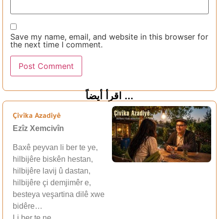
Save my name, email, and website in this browser for
the next time I comment.
اقرأ أيضاً ...
Çivîka Azadiyê
Ezîz Xemcivîn
Baxê peyvan li ber te ye,
hilbijêre biskên hestan,
hilbijêre lavij û dastan,
hilbijêre çi demjimêr e,
besteya veşartina dilê xwe
bidêre…
Li ber te ne,