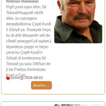
Rebhan Remedan
Piştî çend rojen kêm, 5ê
Tebaxê/Augustê nêzîk
dibe, ku salvegera
destpêpêkirina Çepê Kurdî
li Sûriyê ye. Rastiyek heye
ku di dilê têkoşerên wê de
cîhekî şoreşgerî yê taybet ji
diyardeya çepgir re heye;
çend ku Çepê Kurdî li
Sûriyê di konferansa 5ê
Tebaxê ya sala 1965an de
ji bo Partiya Demokrata
Kurd a Çep…
Gotar
2026-08-02
Bixwîne ...