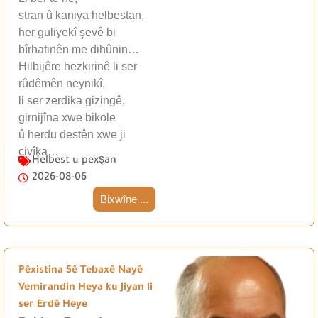
stran û kaniya helbestan,
her guliyekî şevê bi
bîrhatinên me dihûnin…
Hilbijêre hezkirinê li ser
rûdêmên neynikî,
li ser zerdika gizingê,
girnijîna xwe bikole
û herdu destên xwe ji
çivîka…
Helbest u pexşan
2026-08-06
Bixwîne ...
Pêxistina 5ê Tebaxê Nayê
Vemirandin Heya ku Jiyan li
ser Erdê Heye