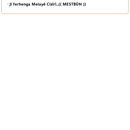
· Ji ferhenga Melayê Cizîrî…(( MESTBÛN ))