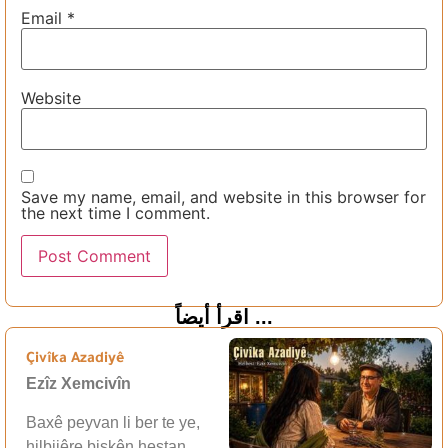
Email
*
Website
Save my name, email, and website in this browser for
the next time I comment.
اقرأ أيضاً ...
Çivîka Azadiyê
Ezîz Xemcivîn
Baxê peyvan li ber te ye,
hilbijêre biskên hestan,