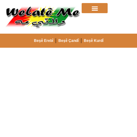
Beşê Erebî
Beşê Çandî
Beșê Kurdî