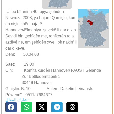
Ji bo bîranîna 40 rojiya şehîdên
Newroza 2008, ya bajarê Qamişlo, kurd
ên niştecihên bajarê
Hannover/Elmaniya, şevekê li dar dixin.
Şev di bin „şehîdên me, ronîkerên roja
azdiyê ne, em şehîdên xwe jibîr nakin“ li
dar dikeve.
Dem: 30.04.08
Saet: 19.00
Cih: Komîta kurdên Hannover/ FAUST Gelände
Zur Bettfedernfabrik 3
30449 Hannover
Gihiştin: B. 10 Ahlem. Daketin Leinaustr.
Pêwendî: 0511/ 7684677
شارك المقال :