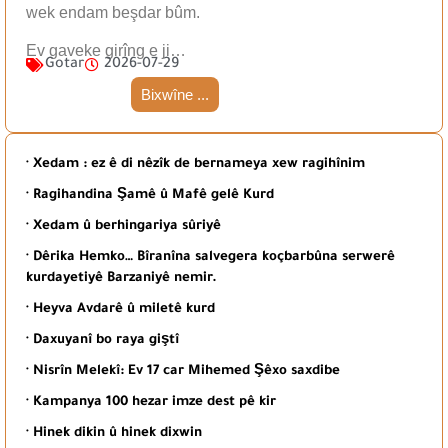
wek endam beşdar bûm.
Ev gaveke girîng e ji…
Gotar
2026-07-29
Bixwîne ...
· Xedam : ez ê di nêzîk de bernameya xew ragihînim
· Ragihandina Şamê û Mafê gelê Kurd
· Xedam û berhingariya sûriyê
· Dêrika Hemko… Bîranîna salvegera koçbarbûna serwerê
kurdayetiyê Barzaniyê nemir.
· Heyva Avdarê û miletê kurd
· Daxuyanî bo raya giştî
· Nisrîn Melekî: Ev 17 car Mihemed Şêxo saxdibe
· Kampanya 100 hezar imze dest pê kir
· Hinek dikin û hinek dixwin