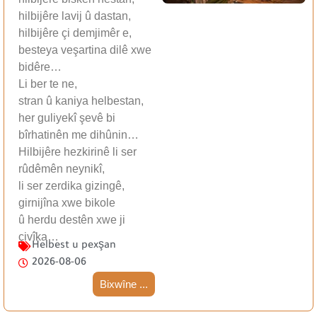
hilbijêre lavij û dastan,
hilbijêre çi demjimêr e,
besteya veşartina dilê xwe
bidêre…
Li ber te ne,
stran û kaniya helbestan,
her guliyekî şevê bi
bîrhatinên me dihûnin…
Hilbijêre hezkirinê li ser
rûdêmên neynikî,
li ser zerdika gizingê,
girnijîna xwe bikole
û herdu destên xwe ji
çivîka…
Helbest u pexşan
2026-08-06
Bixwîne ...