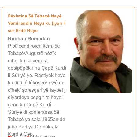
Pêxistina 5ê Tebaxê Nayê
Vemirandin Heya ku Jiyan li
ser Erdê Heye
Rebhan Remedan
Piştî çend rojen kêm, 5ê
Tebaxê/Augustê nêzîk
dibe, ku salvegera
destpêpêkirina Çepê Kurdî
li Sûriyê ye. Rastiyek heye
ku di dilê têkoşerên wê de
cîhekî şoreşgerî yê taybet ji
diyardeya çepgir re heye;
çend ku Çepê Kurdî li
Sûriyê di konferansa 5ê
Tebaxê ya sala 1965an de
ji bo Partiya Demokrata
Kurd a Çep…