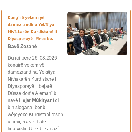
Kongirê yekem yê
damezrandina Yekîtiya
Nivîskarên Kurdistanê li
Diyasporayê- Pîroz be.
Bavê Zozanê
Du roj berê 26 .08.2026
kongirê yekem yê
damezrandina Yekîtiya
Nivîskarên Kurdistanê li
Diyasporayê li bajarê
Dûsseldorf a Alemanî bi
navê
Hejar Mûkiryanî
di
bin slogana -ber bi
wêjeyeke Kurdistanî resen
û hevçerx ve- hate
lidarxistin.Û ez bi şanazî