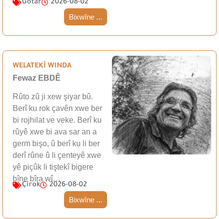
Gotar
2026-08-02
Bixwîne ...
WELATEKÎ WINDA
Fewaz EBDÊ
Rûto zû ji xew şiyar bû.
Berî ku rok çavên xwe ber
bi rojhilat ve veke. Berî ku
rûyê xwe bi ava sar an a
germ bişo, û berî ku li ber
derî rûne û li çenteyê xwe
yê piçûk li tiştekî bigere
bîne bîra wî…
Çîrok
2026-08-02
Bixwîne ...