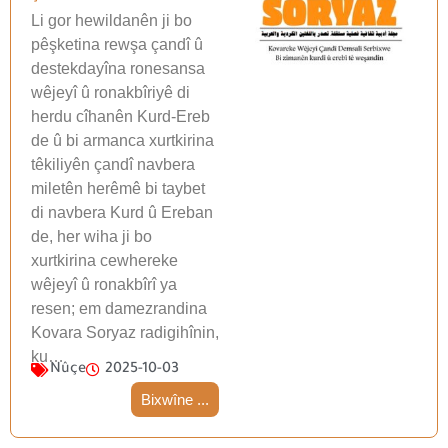
Li gor hewildanên ji bo
pêşketina rewşa çandî û
destekdayîna ronesansa
wêjeyî û ronakbîriyê di
herdu cîhanên Kurd-Ereb
de û bi armanca xurtkirina
têkiliyên çandî navbera
miletên herêmê bi taybet
di navbera Kurd û Ereban
de, her wiha ji bo
xurtkirina cewhereke
wêjeyî û ronakbîrî ya
resen; em damezrandina
Kovara Soryaz radigihînin,
ku…
Nûçe
2025-10-03
Bixwîne ...