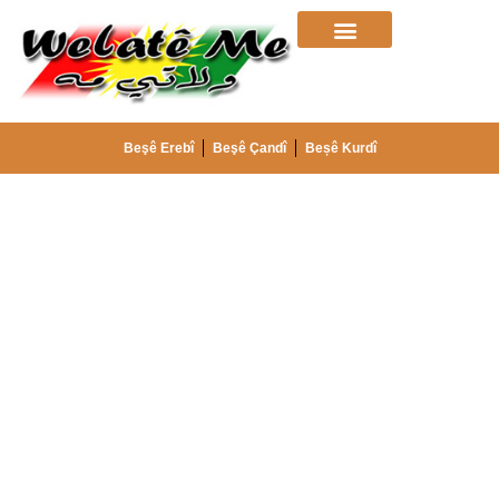
Beşê Erebî
Beşê Çandî
Beșê Kurdî