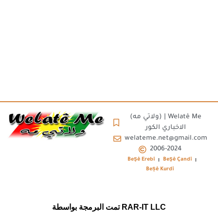
(ولاتي مه) | Welatê Me
الاخباري الكور
welateme.net@gmail.com
2006-2024
Beşê Erebî
Beşê Çandî
Beșê Kurdî
تمت البرمجة بواسطة RAR-IT LLC