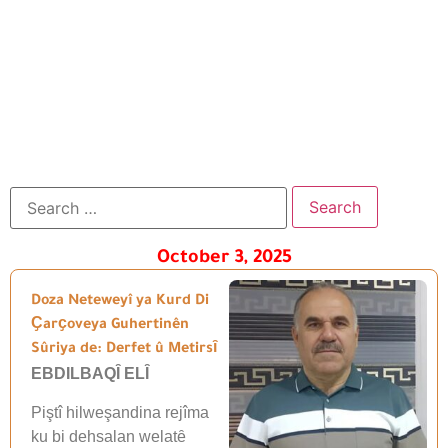
October 3, 2025
Doza Neteweyî ya Kurd Di
Ҫarҫoveya Guhertinên
Sûriya de: Derfet û Metirsȋ
EBDILBAQȊ ELȊ
Piştî hilweşandina rejîma
ku bi dehsalan welatȇ