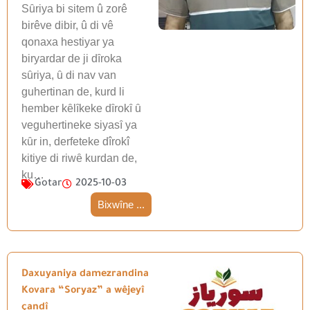
Sȗriya bi sitem û zorê
birêve dibir, û di vê
qonaxa hestiyar ya
biryardar de ji dȋroka
sȗriya, ȗ di nav van
guhertinan de, kurd li
hember kȇlȋkeke dȋrokȋ ȗ
veguhertineke siyasȋ ya
kȗr in, derfeteke dîrokî
kitiye di riwȇ kurdan de,
ku…
Gotar
2025-10-03
Bixwîne ...
Daxuyaniya damezrandina
Kovara “Soryaz” a wêjeyî
çandî