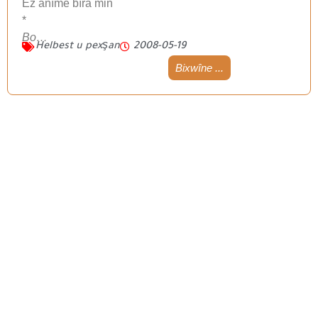
Ez anîme bîra min
*
Bo…
Helbest u pexşan
2008-05-19
Bixwîne ...