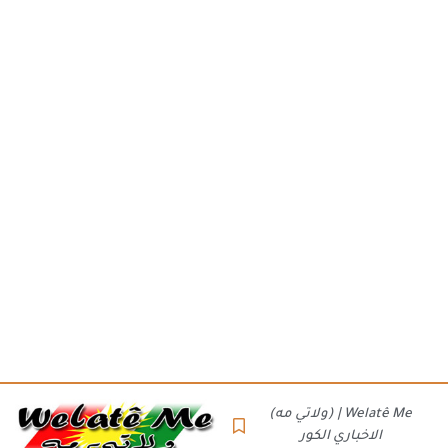
(ولاتي مه) | Welatê Me
الاخباري الكور