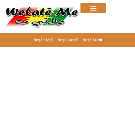
Beşê Erebî
Beşê Çandî
Beșê Kurdî