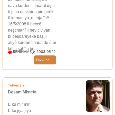
nava kurdên li Imarat dijîn
û ji bo naskirina pirsgirêk
û kêmaniya ,di roja înê
16/5/2008 li bexçê
neştimanî li hev civiyan .
bi beşdareyeke baş ji
aliyê kurdên Imarat de û bi
kêf û şahî û bi…
BEHÎNAME
2008-05-19
Bixwîne ...
Tolvedan
Besam Mistefa
Ê ku mir mir
Ê ku jiya jiya