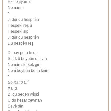
Ez ne jiyam û
Ne mirim
*
Ji dûr du hesp tên
Hespekî reş û
Hespekî sipî
Ji dûr du hesp tên
Du hespên reş
Di nav pora te de
Stêrk û beybûn dinivin
Ne min stêrkek girt
Ne jî beybûn bêhn kirin
*
Bo Xalid Elî
Xalid
Bi du qedeh wîskî
Û du hezar xewnan
Şevê din