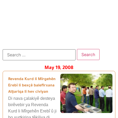
May 19, 2008
Revenda Kurd li Mîrgehên
Erebî li bexçê balefirxana
Alşariqa li hev civiyan
Di nava çalakiyê desteya
birêvebir ya Revenda
Kurd li Mîrgehên Erebî û ji
bo xurtkirina têkiliya di