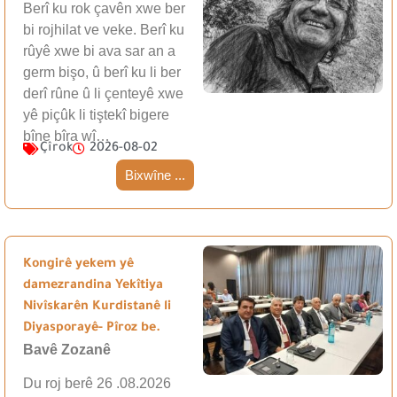
Berî ku rok çavên xwe ber
bi rojhilat ve veke. Berî ku
rûyê xwe bi ava sar an a
germ bişo, û berî ku li ber
derî rûne û li çenteyê xwe
yê piçûk li tiştekî bigere
bîne bîra wî…
Çîrok
2026-08-02
Bixwîne ...
Kongirê yekem yê
damezrandina Yekîtiya
Nivîskarên Kurdistanê li
Diyasporayê- Pîroz be.
Bavê Zozanê
Du roj berê 26 .08.2026