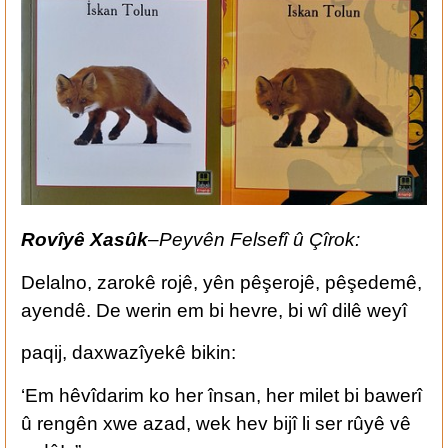
Rovîyê Xasûk
–
Peyvên Felsefî û Çîrok:
Delalno, zarokê rojê, yên pêşerojê, pêşedemê,
ayendê. De werin em bi hevre, bi wî dilê weyî
paqij, daxwazîyekê bikin:
‘Em hêvîdarim ko her însan, her milet bi bawerî
û rengên xwe azad, wek hev bijî li ser rûyê vê