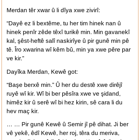
Merdan têr xwar û li dîya xwe zivirî:
“Dayê ez li bextême, tu her tim hinek nan û
hinek penîr zêde têxî turikê min. Min gavanekî
kal, şêst-heftê salî naskirîye û pir gunê min pê
tê. Îro xwarina wî kêm bû, min ya xwe pêre par
ve kir.”
Dayîka Merdan, Kewê got:
“Başe berxê min.” Û her du destê xwe dirêjî
ruyê wî kir. Wî bi ber pêsîra xwe ve şidand,
himêz kir û serê wî bi hez kirin, sê cara li du
hev maç kir.
… … Pir gunê Kewê û Semir jî pê dihat. Ji ber
vê yekê, êdî Kewê, her roj, têra du meriva,