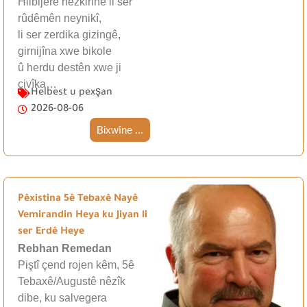
Hilbijêre hezkirinê li ser
rûdêmên neynikî,
li ser zerdika gizingê,
girnijîna xwe bikole
û herdu destên xwe ji
çivîka…
Helbest u pexşan
2026-08-06
Bixwîne ...
Pêxistina 5ê Tebaxê Nayê
Vemirandin Heya ku Jiyan li
ser Erdê Heye
Rebhan Remedan
Piştî çend rojen kêm, 5ê
Tebaxê/Augustê nêzîk
dibe, ku salvegera