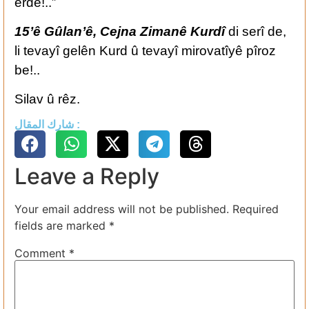
erdê!..”
15’ê Gûlan’ê, Cejna Zimanê Kurdî
di serî de,
li tevayî gelên Kurd û tevayî mirovatîyê pîroz
be!..
Silav û rêz.
شارك المقال :
Leave a Reply
Your email address will not be published.
Required
fields are marked
*
Comment
*