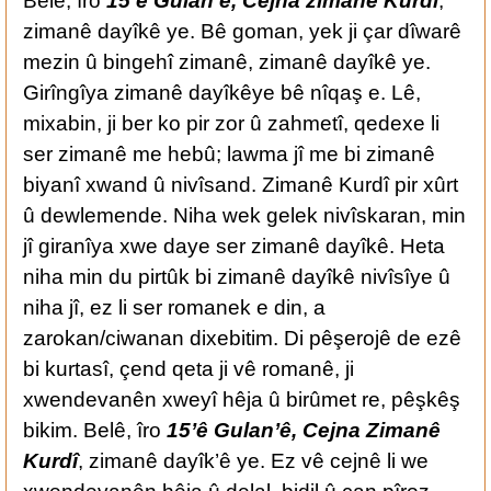
Belê, îro
15’ê Gûlan’ê, Cejna zimanê Kurdî
,
zimanê dayîkê ye. Bê goman, yek ji çar dîwarê
mezin û bingehî zimanê, zimanê dayîkê ye.
Girîngîya zimanê dayîkêye bê nîqaş e. Lê,
mixabin, ji ber ko pir zor û zahmetî, qedexe li
ser zimanê me hebû; lawma jî me bi zimanê
biyanî xwand û nivîsand. Zimanê Kurdî pir xûrt
û dewlemende. Niha wek gelek nivîskaran, min
jî giranîya xwe daye ser zimanê dayîkê. Heta
niha min du pirtûk bi zimanê dayîkê nivîsîye û
niha jî, ez li ser romanek e din, a
zarokan/ciwanan dixebitim. Di pêşerojê de ezê
bi kurtasî, çend qeta ji vê romanê, ji
xwendevanên xweyî hêja û birûmet re, pêşkêş
bikim. Belê, îro
15’ê Gulan’ê, Cejna Zimanê
Kurdî
, zimanê dayîk’ê ye. Ez vê cejnê li we