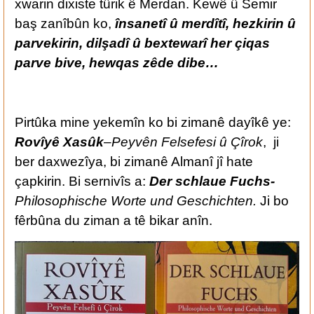
xwarin dixiste tûrik ê Merdan. Kewê û Semir
baş zanîbûn ko,
însanetî û merdîtî, hezkirin û
parvekirin, dilşadî û bextewarî her çiqas
parve bive, hewqas zêde dibe…
Pirtûka mine yekemîn ko bi zimanê dayîkê ye:
Rovîyê Xasûk
–
Peyvên Felsefesi û Çîrok
, ji
ber daxwezîya, bi zimanê Almanî jî hate
çapkirin. Bi sernivîs a:
Der schlaue Fuchs-
Philosophische Worte und Geschichten.
Ji bo
fêrbûna du ziman a tê bikar anîn.