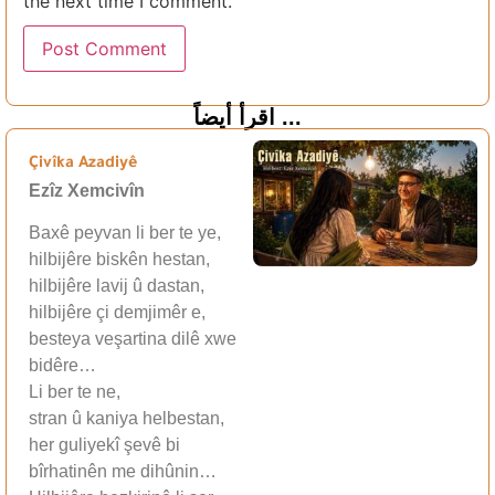
the next time I comment.
اقرأ أيضاً ...
Çivîka Azadiyê
Ezîz Xemcivîn
Baxê peyvan li ber te ye,
hilbijêre biskên hestan,
hilbijêre lavij û dastan,
hilbijêre çi demjimêr e,
besteya veşartina dilê xwe
bidêre…
Li ber te ne,
stran û kaniya helbestan,
her guliyekî şevê bi
bîrhatinên me dihûnin…