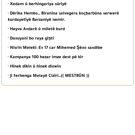
· Xedam û berhingariya sûriyê
· Dêrika Hemko… Bîranîna salvegera koçbarbûna serwerê
kurdayetiyê Barzaniyê nemir.
· Heyva Avdarê û miletê kurd
· Daxuyanî bo raya giştî
· Nisrîn Melekî: Ev 17 car Mihemed Şêxo saxdibe
· Kampanya 100 hezar imze dest pê kir
· Hinek dikin û hinek dixwin
· Ji ferhenga Melayê Cizîrî…(( MESTBÛN ))