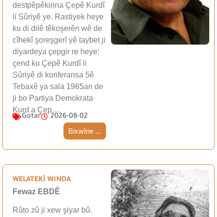
destpêpêkirina Çepê Kurdî
li Sûriyê ye. Rastiyek heye
ku di dilê têkoşerên wê de
cîhekî şoreşgerî yê taybet ji
diyardeya çepgir re heye;
çend ku Çepê Kurdî li
Sûriyê di konferansa 5ê
Tebaxê ya sala 1965an de
ji bo Partiya Demokrata
Kurd a Çep…
Gotar
2026-08-02
Bixwîne ...
WELATEKÎ WINDA
Fewaz EBDÊ
Rûto zû ji xew şiyar bû.