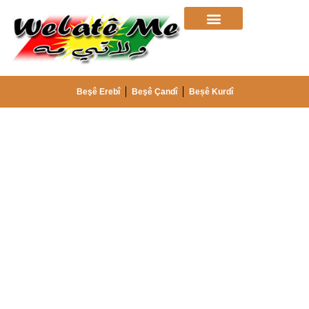
Beşê Erebî
Beşê Çandî
Beșê Kurdî