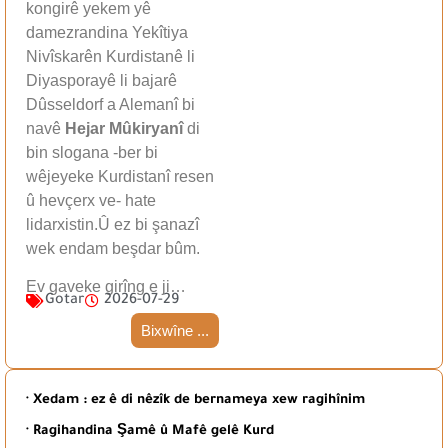
kongirê yekem yê
damezrandina Yekîtiya
Nivîskarên Kurdistanê li
Diyasporayê li bajarê
Dûsseldorf a Alemanî bi
navê
Hejar Mûkiryanî
di
bin slogana -ber bi
wêjeyeke Kurdistanî resen
û hevçerx ve- hate
lidarxistin.Û ez bi şanazî
wek endam beşdar bûm.
Ev gaveke girîng e ji…
Gotar
2026-07-29
Bixwîne ...
· Xedam : ez ê di nêzîk de bernameya xew ragihînim
· Ragihandina Şamê û Mafê gelê Kurd