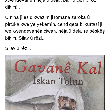
xwendevanên hêja û delal, bidil û can pîroz
dikim!..
Û niha jî ez dixwazim ji romana zaroka û
pirtûka xwe ye yekemîn, çend qeta bi kurtasî ji
we xwendevanên ciwan, hêja û delal re pêşkêş
bikim. Silav û rêz!..
Silav û rêz!..