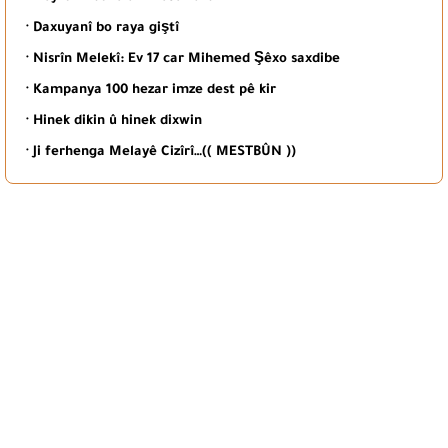
· Daxuyanî bo raya giştî
· Nisrîn Melekî: Ev 17 car Mihemed Şêxo saxdibe
· Kampanya 100 hezar imze dest pê kir
· Hinek dikin û hinek dixwin
· Ji ferhenga Melayê Cizîrî…(( MESTBÛN ))