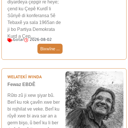
diyardeya çepgir re heye;
çend ku Çepê Kurdî li
Sûriyê di konferansa 5ê
Tebaxê ya sala 1965an de
ji bo Partiya Demokrata
Kurd a Çep…
Gotar
2026-08-02
Bixwîne ...
WELATEKÎ WINDA
Fewaz EBDÊ
Rûto zû ji xew şiyar bû.
Berî ku rok çavên xwe ber
bi rojhilat ve veke. Berî ku
rûyê xwe bi ava sar an a
germ bişo, û berî ku li ber