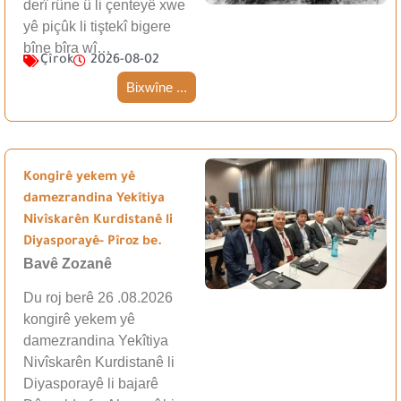
derî rûne û li çenteyê xwe
yê piçûk li tiştekî bigere
bîne bîra wî…
Çîrok
2026-08-02
Bixwîne ...
Kongirê yekem yê
damezrandina Yekîtiya
Nivîskarên Kurdistanê li
Diyasporayê- Pîroz be.
Bavê Zozanê
Du roj berê 26 .08.2026
kongirê yekem yê
damezrandina Yekîtiya
Nivîskarên Kurdistanê li
Diyasporayê li bajarê