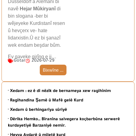
Dûsseldorf a Alemanî bi
navê
Hejar Mûkiryanî
di
bin slogana -ber bi
wêjeyeke Kurdistanî resen
û hevçerx ve- hate
lidarxistin.Û ez bi şanazî
wek endam beşdar bûm.
Ev gaveke girîng e ji…
Gotar
2026-07-29
Bixwîne ...
· Xedam : ez ê di nêzîk de bernameya xew ragihînim
· Ragihandina Şamê û Mafê gelê Kurd
· Xedam û berhingariya sûriyê
· Dêrika Hemko… Bîranîna salvegera koçbarbûna serwerê
kurdayetiyê Barzaniyê nemir.
· Heyva Avdarê û miletê kurd