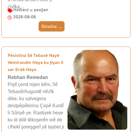
çivîka…
Helbest u pexşan
2026-08-06
Bixwîne ...
Pêxistina 5ê Tebaxê Nayê
Vemirandin Heya ku Jiyan li
ser Erdê Heye
Rebhan Remedan
Piştî çend rojen kêm, 5ê
Tebaxê/Augustê nêzîk
dibe, ku salvegera
destpêpêkirina Çepê Kurdî
li Sûriyê ye. Rastiyek heye
ku di dilê têkoşerên wê de
cîhekî şoreşgerî yê taybet ji