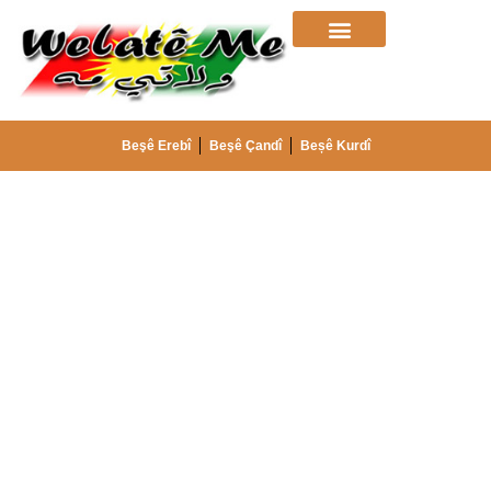
Beşê Erebî
Beşê Çandî
Beșê Kurdî