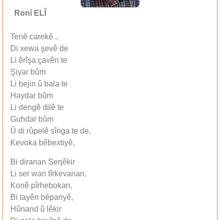
Ronî ELÎ
Tenê carekê ..
Di xewa şevê de
Li êrîşa çavên te
Şiyar bûm
Li bejin û bala te
Haydar bûm
Li dengê dilê te
Guhdar bûm
Û di rûpelê sînga te de,
Kevoka bêbextiyê,
Bi diranan Serjêkir
Li ser wan tîrkevanan,
Konê pîrhebokan,
Bi tayên bêpariyê,
Hûnand û lêkir