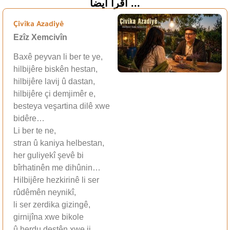
اقرأ أيضاً ...
Çivîka Azadiyê
Ezîz Xemcivîn
Baxê peyvan li ber te ye,
hilbijêre biskên hestan,
hilbijêre lavij û dastan,
hilbijêre çi demjimêr e,
besteya veşartina dilê xwe
bidêre…
Li ber te ne,
stran û kaniya helbestan,
her guliyekî şevê bi
bîrhatinên me dihûnin…
Hilbijêre hezkirinê li ser
rûdêmên neynikî,
li ser zerdika gizingê,
girnijîna xwe bikole
û herdu destên xwe ji