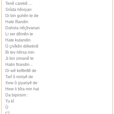
Tenê carekê …
Srûda hêviyan
Di bin guhên te de
Hate lîlandin
Dahola nêçîrvanan
Li ser dêmên te
Hate kutandin
Û çivîkên dilketinê
Bi tev hêrsa min
Ji bin zimanê te
Hatin firandin ..
Di wê keftleftê de
Tarî û roniyê de
Xew û şiyariyê de
Hew li bîra min hat
Da bipirsim :
Tu kî
Û
Çî