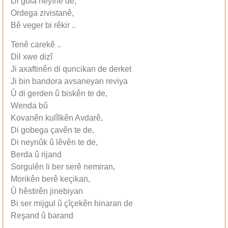
Di gola heyînê de,
Ordega zivistanê,
Bê veger bi rêkir ..
Tenê carekê ..
Dil xwe dizî
Ji axaftinên di quncikan de derket
Ji bin bandora avsaneyan reviya
Û di gerden û biskên te de,
Wenda bû
Kovanên kulîlkên Avdarê,
Di gobega çavên te de,
Di neynûk û lêvên te de,
Berda û rijand
Sorgulên li ber serê nemiran,
Morikên berê keçikan,
Û hêstirên jinebiyan
Bi ser mijgul û çîçekên hinaran de
Reşand û barand