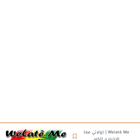
(ولاتي مه) | Welatê Me
الاخباري الكور