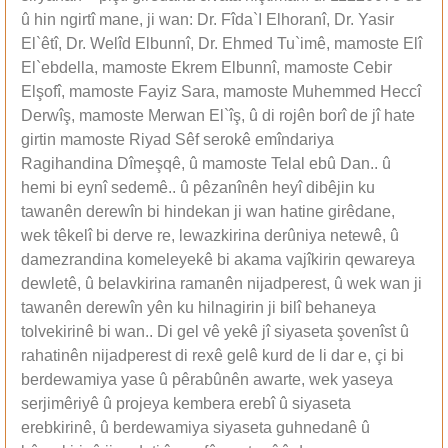
û hin ngirtî mane, ji wan: Dr. Fîda`I Elhoranî, Dr. Yasir
El`êtî, Dr. Welîd Elbunnî, Dr. Ehmed Tu`imê, mamoste Elî
El`ebdella, mamoste Ekrem Elbunnî, mamoste Cebir
Elşofî, mamoste Fayiz Sara, mamoste Muhemmed Heccî
Derwîş, mamoste Merwan El`îş, û di rojên borî de jî hate
girtin mamoste Riyad Sêf serokê emîndariya
Ragihandina Dîmeşqê, û mamoste Telal ebû Dan.. û
hemi bi eynî sedemê.. û pêzanînên heyî dibêjin ku
tawanên derewîn bi hindekan ji wan hatine girêdane,
wek têkelî bi derve re, lewazkirina derûniya netewê, û
damezrandina komeleyekê bi akama vajîkirin qewareya
dewletê, û belavkirina ramanên nijadperest, û wek wan ji
tawanên derewîn yên ku hilnagirin ji bilî behaneya
tolvekirinê bi wan.. Di gel vê yekê jî siyaseta şovenîst û
rahatinên nijadperest di rexê gelê kurd de li dar e, çi bi
berdewamiya yase û pêrabûnên awarte, wek yaseya
serjimêriyê û projeya kembera erebî û siyaseta
erebkirinê, û berdewamiya siyaseta guhnedanê û