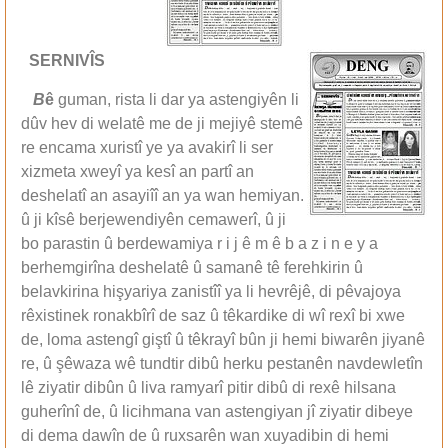
SERNIVÎS
B
ê
guman, rista li dar ya astengiyên li
dûv hev di welatê me de ji mejiyê stemê
re encama xuristî ye ya avakirî li ser
xizmeta xweyî ya kesî an partî an
deshelatî an asayiîî an ya wan hemiyan.
û ji kîsê berjewendiyên cemawerî, û ji
bo parastin û berdewamiya r i j ê m ê b a z i n e y a
berhemgirîna deshelatê û samanê tê ferehkirin û
belavkirina hişyariya zanistîî ya li hevrêjê, di pêvajoya
rêxistinek ronakbîrî de saz û têkardike di wî rexî bi xwe
de, loma astengî giştî û têkrayî bûn ji hemi biwarên jiyanê
re, û şêwaza wê tundtir dibû herku pestanên navdewletîn
lê ziyatir dibûn û liva ramyarî pitir dibû di rexê hilsana
guherînî de, û licihmana van astengiyan jî ziyatir dibeye
di dema dawîn de û ruxsarên wan xuyadibin di hemi