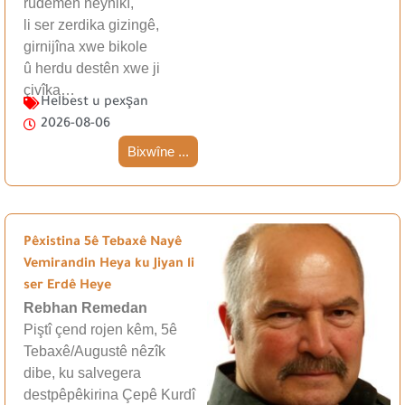
rûdêmên neynikî,
li ser zerdika gizingê,
girnijîna xwe bikole
û herdu destên xwe ji
çivîka…
Helbest u pexşan
2026-08-06
Bixwîne ...
Pêxistina 5ê Tebaxê Nayê
Vemirandin Heya ku Jiyan li
ser Erdê Heye
Rebhan Remedan
Piştî çend rojen kêm, 5ê
Tebaxê/Augustê nêzîk
dibe, ku salvegera
destpêpêkirina Çepê Kurdî