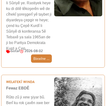
li Sûriyê ye. Rastiyek heye
ku di dilê têkoşerên wê de
cîhekî şoreşgerî yê taybet ji
diyardeya çepgir re heye;
çend ku Çepê Kurdî li
Sûriyê di konferansa 5ê
Tebaxê ya sala 1965an de
ji bo Partiya Demokrata
Kurd a Çep…
Gotar
2026-08-02
Bixwîne ...
WELATEKÎ WINDA
Fewaz EBDÊ
Rûto zû ji xew şiyar bû.
Berî ku rok çavên xwe ber