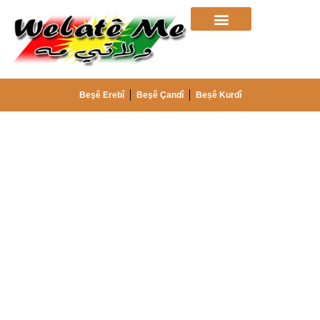
Beşê Erebî
Beşê Çandî
Beșê Kurdî