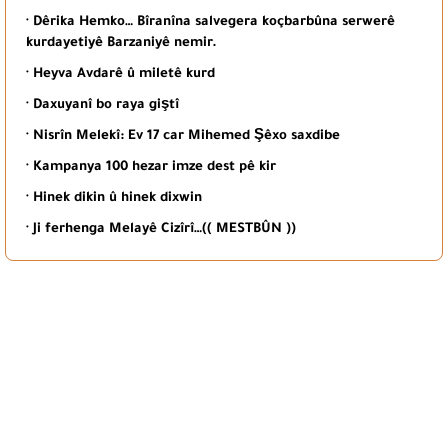
· Dêrika Hemko… Bîranîna salvegera koçbarbûna serwerê
kurdayetiyê Barzaniyê nemir.
· Heyva Avdarê û miletê kurd
· Daxuyanî bo raya giştî
· Nisrîn Melekî: Ev 17 car Mihemed Şêxo saxdibe
· Kampanya 100 hezar imze dest pê kir
· Hinek dikin û hinek dixwin
· Ji ferhenga Melayê Cizîrî…(( MESTBÛN ))