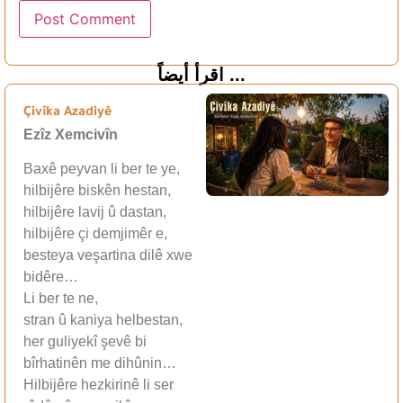
اقرأ أيضاً ...
Çivîka Azadiyê
Ezîz Xemcivîn
Baxê peyvan li ber te ye,
hilbijêre biskên hestan,
hilbijêre lavij û dastan,
hilbijêre çi demjimêr e,
besteya veşartina dilê xwe
bidêre…
Li ber te ne,
stran û kaniya helbestan,
her guliyekî şevê bi
bîrhatinên me dihûnin…
Hilbijêre hezkirinê li ser