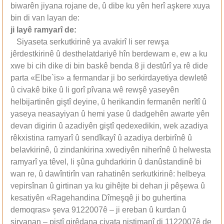
biwarên jiyana rojane de, û dibe ku yên herî aşkere xuya
bin di van layan de:
ji lay
ê
ramyar
î
de:
Siyaseta serkutkirinê ya avakirî li ser rewşa
jêrdestkirinê û desthelatdariyê hîn berdewam e, ew a ku
xwe bi cih dike di bin baskê benda 8 ji destûrî ya rê dide
parta «Elbe`is» a fermandar ji bo serkirdayetiya dewletê
û civakê bike û li gorî pîvana wê rewşê yaseyên
helbijartinên giştî deyine, û herikandin fermanên nerîtî û
yaseya neasayiyan û hemi yase û dadgehên awarte yên
devan digirin û azadiyên giştî qedexedikin, wek azadiya
rêkxistina ramyarî û sendîkayî û azadiya derbirînê û
belavkirinê, û zindankirina xwediyên niherînê û helwesta
ramyarî ya têvel, li şûna guhdarkirin û danûstandinê bi
wan re, û dawîntirîn van rahatinên serkutkirinê: helbeya
vepirsînan û girtinan ya ku gihêjte bi dehan ji pêşewa û
kesatiyên «Ragehandina Dîmeşqê ji bo guhertina
demoqras» şeva 9122007ê – ji ereban û kurdan û
siryanan – piştî girêdana civata niştimanî di 1122007ê de