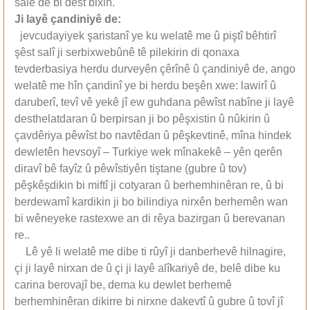
sale de bi dest bixin.
Ji lay
ê
ç
andiniy
ê
de:
jevcudayiyek şaristanî ye ku welatê me û piştî bêhtirî
şêst salî ji serbixwebûnê tê pilekirin di qonaxa
tevderbasiya herdu durveyên çêrînê û çandiniyê de, ango
welatê me hîn çandinî ye bi herdu beşên xwe: lawirî û
daruberî, tevî vê yekê jî ew guhdana pêwîst nabîne ji layê
desthelatdaran û berpirsan ji bo pêşxistin û nûkirin û
çavdêriya pêwîst bo navtêdan û pêşkevtinê, mîna hindek
dewletên hevsoyî – Turkiye wek mînakekê – yên qerên
diravî bê fayîz û pêwîstiyên tiştane (gubre û tov)
pêşkêşdikin bi miftî ji cotyaran û berhemhinêran re, û bi
berdewamî kardikin ji bo bilindiya nirxên berhemên wan
bi wêneyeke rastexwe an di rêya bazirgan û berevanan
re..
Lê yê li welatê me dibe ti rûyî ji danberhevê hilnagire,
çi ji layê nirxan de û çi ji layê alîkariyê de, belê dibe ku
carina berovajî be, dema ku dewlet berhemê
berhemhinêran dikirre bi nirxne dakevtî û gubre û tovî jî