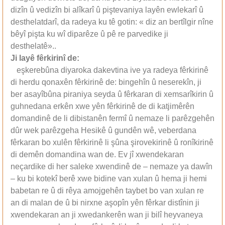
dizîn û vedizîn bi alîkarî û piştevaniya layên ewlekarî û
desthelatdarî, da radeya ku tê gotin: « diz an bertîlgir nîne
bêyî pişta ku wî diparêze û pê re parvedike ji
desthelatê»..
Ji lay
ê
f
ê
rkirin
î
de:
eşkerebûna diyaroka dakevtina ive ya radeya fêrkirinê
di herdu qonaxên fêrkirinê de: bingehîn û neserekîn, ji
ber asayîbûna piraniya seyda û fêrkaran di xemsarîkirin û
guhnedana erkên xwe yên fêrkirinê de di katjimêrên
domandinê de li dibistanên fermî û nemaze li parêzgehên
dûr wek parêzgeha Hesikê û gundên wê, veberdana
fêrkaran bo xulên fêrkirinê li şûna şirovekirinê û ronîkirinê
di demên domandina wan de. Ev jî xwendekaran
neçardike di her saleke xwendinê de – nemaze ya dawîn
– ku bi kotekî berê xwe bidine van xulan û hema ji hemi
babetan re û di rêya amojgehên taybet bo van xulan re
an di malan de û bi nirxne aşopîn yên fêrkar distînin ji
xwendekaran an ji xwedankerên wan ji bilî heyvaneya