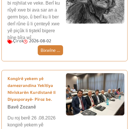
bi rojhilat ve veke. Berî ku
rûyê xwe bi ava sar an a
germ bişo, û berî ku li ber
derî rûne û li çenteyê xwe
yê piçûk li tiştekî bigere
bîne bîra wî…
Çîrok
2026-08-02
Bixwîne ...
Kongirê yekem yê
damezrandina Yekîtiya
Nivîskarên Kurdistanê li
Diyasporayê- Pîroz be.
Bavê Zozanê
Du roj berê 26 .08.2026
kongirê yekem yê