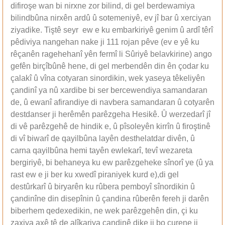
difiroşe wan bi nirxne zor bilind, di gel berdewamiya
bilindbûna nirxên ardû û sotemeniyê, ev jî bar û xerciyan
ziyadike. Tiştê seyr ew e ku embarkiriyê genim û ardî têrî
pêdiviya nangehan nake ji 111 rojan pêve (ev e yê ku
rêçanên ragehehanî yên fermî li Sûriyê belavkirine) ango
gefên birçîbûnê hene, di gel merbendên din ên çodar ku
çalakî û vîna cotyaran sinordikin, wek yaseya têkeliyên
çandinî ya nû xardibe bi ser bercewendiya samandaran
de, û ewanî afirandiye di navbera samandaran û cotyarên
destdanser ji herêmên parêzgeha Hesikê. Û werzedarî jî
di vê parêzgehê de hindik e, û pîsoleyên kirrîn û firoştinê
di vî biwarî de qayilbûna layên desthelatdar divên, û
carna qayilbûna hemi tayên ewlekarî, tevî wezareta
bergiriyê, bi behaneya ku ew parêzgeheke sînorî ye (û ya
rast ew e ji ber ku xwedî piraniyek kurd e),di gel
destûrkarî û biryarên ku rûbera pemboyî sînordikin û
çandinîne din disepînin û çandina rûberên fereh ji darên
biberhem qedexedikin, ne wek parêzgehên din, çi ku
zaxiya axê tê de alîkariya çandinê dike ji bo curene ji