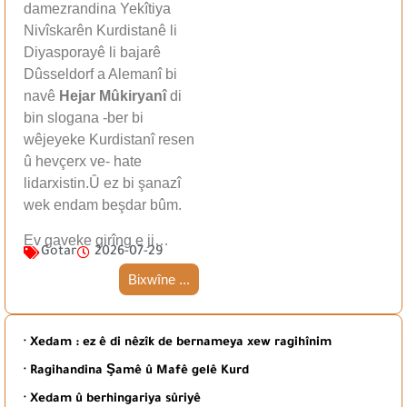
damezrandina Yekîtiya
Nivîskarên Kurdistanê li
Diyasporayê li bajarê
Dûsseldorf a Alemanî bi
navê
Hejar Mûkiryanî
di
bin slogana -ber bi
wêjeyeke Kurdistanî resen
û hevçerx ve- hate
lidarxistin.Û ez bi şanazî
wek endam beşdar bûm.
Ev gaveke girîng e ji…
Gotar
2026-07-29
Bixwîne ...
· Xedam : ez ê di nêzîk de bernameya xew ragihînim
· Ragihandina Şamê û Mafê gelê Kurd
· Xedam û berhingariya sûriyê