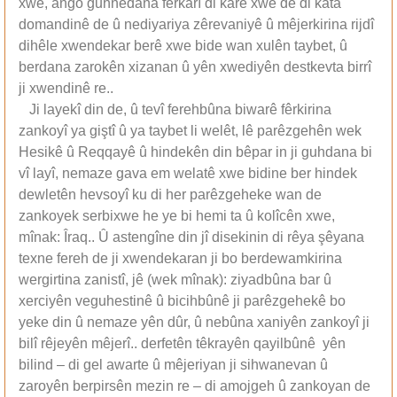
xwe, ango guhnedana fêrkarî di karê xwe de di kata
domandinê de û nediyariya zêrevaniyê û mêjerkirina rijdî
dihêle xwendekar berê xwe bide wan xulên taybet, û
berdana zarokên xizanan û yên xwediyên destkevta birrî
ji xwendinê re..
Ji layekî din de, û tevî ferehbûna biwarê fêrkirina
zankoyî ya giştî û ya taybet li welêt, lê parêzgehên wek
Hesikê û Reqqayê û hindekên din bêpar in ji guhdana bi
vî layî, nemaze gava em welatê xwe bidine ber hindek
dewletên hevsoyî ku di her parêzgeheke wan de
zankoyek serbixwe he ye bi hemi ta û kolîcên xwe,
mînak: Îraq.. Û astengîne din jî disekinin di rêya şêyana
texne fereh de ji xwendekaran ji bo berdewamkirina
wergirtina zanistî, jê (wek mînak): ziyadbûna bar û
xerciyên veguhestinê û bicihbûnê ji parêzgehekê bo
yeke din û nemaze yên dûr, û nebûna xaniyên zankoyî ji
bilî rêjeyên mêjerî.. derfetên têkrayên qayilbûnê yên
bilind – di gel awarte û mêjeriyan ji sihwanevan û
zaroyên berpirsên mezin re – di amojgeh û zankoyan de