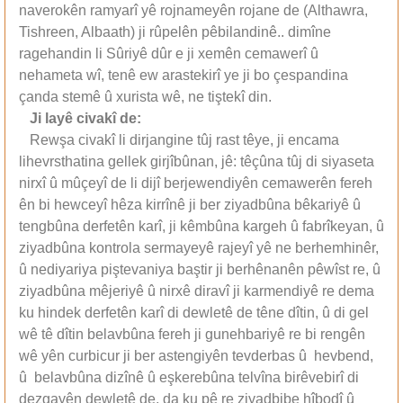
naverokên ramyarî yê rojnameyên rojane de (Althawra,
Tishreen, Albaath) ji rûpelên pêbilandinê.. dimîne
ragehandin li Sûriyê dûr e ji xemên cemawerî û
nehameta wî, tenê ew arastekirî ye ji bo çespandina
çanda stemê û xurista wê, ne tiştekî din.
Ji lay
ê
civak
î
de:
Rewşa civakî li dirjangine tûj rast têye, ji encama
lihevrsthatina gellek girjîbûnan, jê: têçûna tûj di siyaseta
nirxî û mûçeyî de li dijî berjewendiyên cemawerên fereh
ên bi hewceyî hêza kirrînê ji ber ziyadbûna bêkariyê û
tengbûna derfetên karî, ji kêmbûna kargeh û fabrîkeyan, û
ziyadbûna kontrola sermayeyê rajeyî yê ne berhemhinêr,
û nediyariya piştevaniya baştir ji berhênanên pêwîst re, û
ziyadbûna mêjeriyê û nirxê diravî ji karmendiyê re dema
ku hindek derfetên karî di dewletê de têne dîtin, û di gel
wê tê dîtin belavbûna fereh ji gunehbariyê re bi rengên
wê yên curbicur ji ber astengiyên tevderbas û hevbend,
û belavbûna dizînê û eşkerebûna telvîna birêvebirî di
dezgayên dewletê de, da ku pê re ziyadbibe hîbodî û