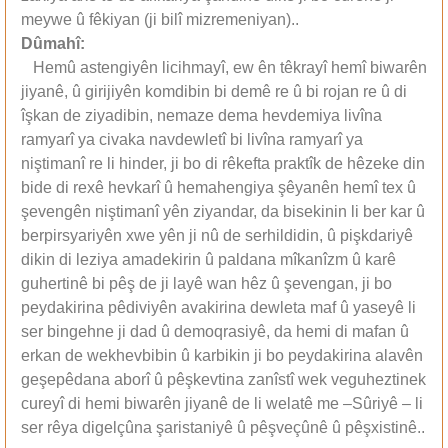
meywe û fêkiyan (ji bilî mizremeniyan)..
Dûmahî:
Hemû astengiyên licihmayî, ew ên têkrayî hemî biwarên
jiyanê, û girijiyên komdibin bi demê re û bi rojan re û di
îşkan de ziyadibin, nemaze dema hevdemiya livîna
ramyarî ya civaka navdewletî bi livîna ramyarî ya
niştimanî re li hinder, ji bo di rêkefta praktîk de hêzeke din
bide di rexê hevkarî û hemahengiya şêyanên hemî tex û
şevengên niştimanî yên ziyandar, da bisekinin li ber kar û
berpirsyariyên xwe yên ji nû de serhildidin, û pişkdariyê
dikin di leziya amadekirin û paldana mîkanîzm û karê
guhertinê bi pêş de ji layê wan hêz û şevengan, ji bo
peydakirina pêdiviyên avakirina dewleta maf û yaseyê li
ser bingehne ji dad û demoqrasiyê, da hemi di mafan û
erkan de wekhevbibin û karbikin ji bo peydakirina alavên
geşepêdana aborî û pêşkevtina zanîstî wek veguheztinek
cureyî di hemi biwarên jiyanê de li welatê me –Sûriyê – li
ser rêya digelçûna şaristaniyê û pêşveçûnê û pêşxistinê..