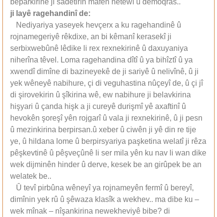
bêparkirinê ji sadetirîn mafên netewî û demoqras..
ji lay
ê
ragehandin
î
de:
Nediyariya yaseyek hevçerx a ku ragehandinê û
rojnamegeriyê rêkdixe, an bi kêmanî kerasekî ji
serbixwebûnê lêdike li rex rexnekirinê û daxuyaniya
niherîna têvel. Loma ragehandina dîtî û ya bihîztî û ya
xwendî dimîne di bazineyekê de ji sariyê û nelivînê, û ji
yek wêneyê nabihure, çi di veguhastina nûçeyî de, û çi jî
di şirovekirin û şîkirina wê, ew nabihure ji belavkirina
hişyari û çanda hişk a ji cureyê durişmî yê axaftinî û
hevokên şoreşî yên rojgarî û vala ji rexnekirinê, û ji pesn
û mezinkirina berpirsan.û xeber û ciwên ji yê din re tije
ye, û hildana lome û berpirsyariya paşketina welatî ji rêza
pêşkevtinê û pêşveçûnê li ser mila yên ku nav li wan dike
wek dijminên hinder û derve, kesek be an girûpek be an
welatek be..
Û tevî pirbûna wêneyî ya rojnameyên fermî û bereyî,
dimînin yek rû û şêwaza klasîk a wekhev.. ma dibe ku –
wek mînak – nîşankirina newekheviyê bibe? di