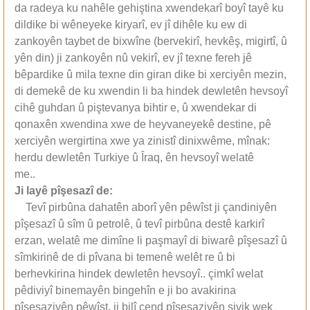
da radeya ku nahêle gehiştina xwendekarî boyî tayê ku
dildike bi wêneyeke kiryarî, ev jî dihêle ku ew di
zankoyên taybet de bixwîne (bervekirî, hevkêş, migirtî, û
yên din) ji zankoyên nû vekirî, ev jî texne fereh jê
bêpardike û mila texne din giran dike bi xerciyên mezin,
di demekê de ku xwendin li ba hindek dewletên hevsoyî
cihê guhdan û piştevanya bihtir e, û xwendekar di
qonaxên xwendina xwe de heyvaneyekê destine, pê
xerciyên wergirtina xwe ya zinistî dinixwême, mînak:
herdu dewletên Turkiye û Îraq, ên hevsoyî welatê
me..
Ji lay
ê
p
îş
esaz
î
de:
Tevî pirbûna dahatên aborî yên pêwîst ji çandiniyên
pîşesazî û sîm û petrolê, û tevî pirbûna destê karkirî
erzan, welatê me dimîne li paşmayî di biwarê pîşesazî û
sîmkirinê de di pîvana bi temenê welêt re û bi
berhevkirina hindek dewletên hevsoyî.. çimkî welat
pêdiviyî binemayên bingehîn e ji bo avakirina
pîşesaziyên pêwîst, ji bilî çend pîşesaziyên sivik wek