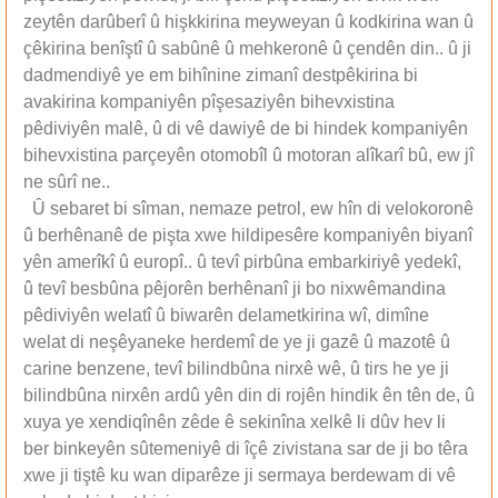
zeytên darûberî û hişkkirina meyweyan û kodkirina wan û
çêkirina benîştî û sabûnê û mehkeronê û çendên din.. û ji
dadmendiyê ye em bihînine zimanî destpêkirina bi
avakirina kompaniyên pîşesaziyên bihevxistina
pêdiviyên malê, û di vê dawiyê de bi hindek kompaniyên
bihevxistina parçeyên otomobîl û motoran alîkarî bû, ew jî
ne sûrî ne..
Û sebaret bi sîman, nemaze petrol, ew hîn di velokoronê
û berhênanê de pişta xwe hildipesêre kompaniyên biyanî
yên amerîkî û europî.. û tevî pirbûna embarkiriyê yedekî,
û tevî besbûna pêjorên berhênanî ji bo nixwêmandina
pêdiviyên welatî û biwarên delametkirina wî, dimîne
welat di neşêyaneke herdemî de ye ji gazê û mazotê û
carine benzene, tevî bilindbûna nirxê wê, û tirs he ye ji
bilindbûna nirxên ardû yên din di rojên hindik ên tên de, û
xuya ye xendiqînên zêde ê sekinîna xelkê li dûv hev li
ber binkeyên sûtemeniyê di îçê zivistana sar de ji bo têra
xwe ji tiştê ku wan diparêze ji sermaya berdewam di vê