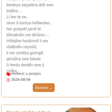
besteya veşartina dilê xwe
bidêre…
Li ber te ne,
stran û kaniya helbestan,
her guliyekî şevê bi
bîrhatinên me dihûnin…
Hilbijêre hezkirinê li ser
rûdêmên neynikî,
li ser zerdika gizingê,
girnijîna xwe bikole
û herdu destên xwe ji
çivîka…
Helbest u pexşan
2026-08-06
Bixwîne ...