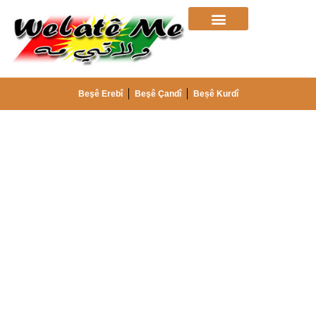
Beşê Erebî
Beşê Çandî
Beșê Kurdî