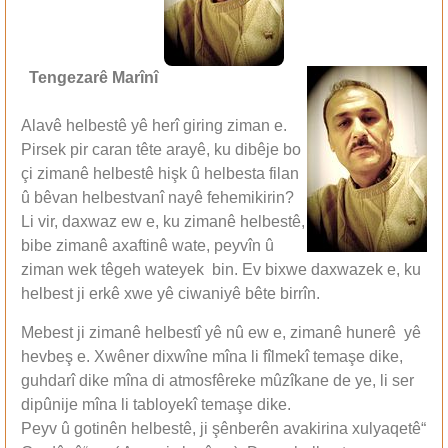
Tengezarê Mar
înî
Alavê helbestê yê herî giring ziman e.
Pirsek pir caran tête arayê, ku dibêje bo
çi zimanê helbestê hişk û helbesta filan
û bêvan helbestvanî nayê fehemikirin?
Li vir, daxwaz ew e, ku zimanê helbestê,
bibe zimanê axaftinê wate, peyvîn û
ziman wek têgeh wateyek bin. Ev bixwe daxwazek e, ku
helbest ji erkê xwe yê ciwaniyê bête birrîn.
Mebest ji zimanê helbestî yê nû ew e, zimanê hunerê yê
hevbeş e. Xwêner dixwîne mîna li fîlmekî temaşe dike,
guhdarî dike mîna di atmosfêreke mûzîkane de ye, li ser
dipûnije mîna li tabloyekî temaşe dike.
Peyv û gotinên helbestê, ji şênberên avakirina xulyaqetê“