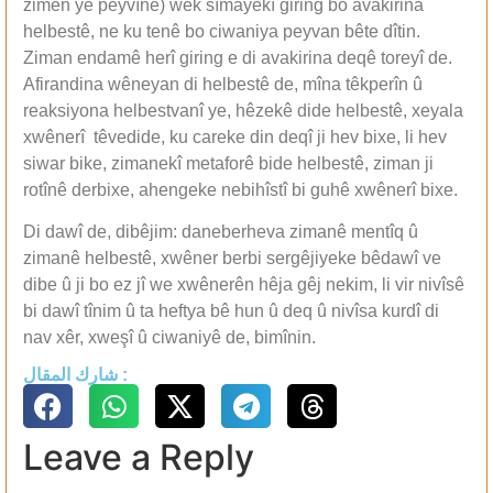
zimên yê peyvînê) wek sîmayekî giring bo avakirina
helbestê, ne ku tenê bo ciwaniya peyvan bête dîtin.
Ziman endamê herî giring e di avakirina deqê toreyî de.
Afirandina wêneyan di helbestê de, mîna têkperîn û
reaksiyona helbestvanî ye, hêzekê dide helbestê, xeyala
xwênerî têvedide, ku careke din deqî ji hev bixe, li hev
siwar bike, zimanekî metaforê bide helbestê, ziman ji
rotînê derbixe, ahengeke nebihîstî bi guhê xwênerî bixe.
Di dawî de, dibêjim: daneberheva zimanê mentîq û
zimanê helbestê, xwêner berbi sergêjiyeke bêdawî ve
dibe û ji bo ez jî we xwênerên hêja gêj nekim, li vir nivîsê
bi dawî tînim û ta heftya bê hun û deq û nivîsa kurdî di
nav xêr, xweşî û ciwaniyê de, bimînin.
شارك المقال :
Leave a Reply