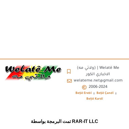
(ولاتي مه) | Welatê Me
الاخباري الكور
welateme.net@gmail.com
2006-2024
Beşê Erebî
Beşê Çandî
Beșê Kurdî
تمت البرمجة بواسطة RAR-IT LLC