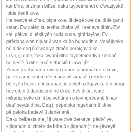
kar bîne, bi ziman bilîze, daku taybetmendî û cîwaziyekê
bide deqê xwe.
Helbestvanê zîrek, pişta xwe, di deqê xwe de, dide çend
xalan. Ew xalên ku tevina xîtaba wî li ser ava dibin. Ew
xal pêkve bi têkiliyên cuda cuda, girêdayîne. Ev
girêdana wan nijyar û wan xalên hundurîn e. Vebêjiyeke
nû dide deq û ciwaniya zimên berbiçav dike.
Li vir, çi dibe, taku ciwanî dibe taybetmendiya zimanê
helbestê û dibe erkê helbestê bi xwe jî?
Ziman ji vehûnana xwe ya rojane û normal derdikeve,
gelek caran sinorê rêzimana wî zimanî jî dişkîne û
bêjeyên hevok û lêkdanan bi temtêl û rêgayeke din pêrgî
hev dibin û danûstendinê di gel hev dikin, wate
mîkanîzmeke din ji bo vehûnan û tevingirêdanê li nav
deqî peyda dibe. Deq ji pêpeloka ragehaninê, dibe
pêlpeloka bedewî û dahênanê.
Daku helbesta me jî ji ware xwe derkeve, pêdivî ye,
xijiqandin di zimên de bibe û xijiqandin(= ne şêweyê