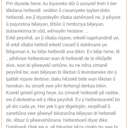
Pirr diyarde hene, ku biyaveke dûr û asoyekî fireh li ber
lêkdana helbestê vedikin û ciwaniyeke taybet didin
helbestê, ew jî diyardeyên xîtaba dahênanê ne, ji pêşxist
û paşxistina bêjeyan, tîrbûn û himbiziya bêjeyan,
dubarekirina bi sûd, wêneyên hestane …
Erkê peyvînê, an jî xîtaba rojane, erkekî ragehandinê ye,
lê erkê xîtaba helbstî erkekî ciwanî û dahênane ye.
Bêguman e, ku bêje helbestê ava dikin. Ev bêje hene, lê
, pêdiviye helbestvan wan di helbestê de bi rêkûpêk
dixe, wan bi şêweyekî vehûne, ku ne mîna zimanê
peyvînê be, wan bêjeyan bi lêkdan û tevindaneke din ji
qalibê rojane derbixe, daku hêzekê bide wan lêkdan û
hevokan, ku sinorê xwe yên ferhengî derbas bikin.
Karekî gelekî giring heye, ku zimanê helbestê pê radibe,
ew jî derketina wê ji rêka peyvînê. Ev ji helbestvanekî bo
yê din cuda ye. Her yek li gor têgehiştin, serpêhatî û
zanebûna xwe şêweyê bikaranîna bêjeyan di helbestê
de, rêbaz û şêwevehûnana helbestvanî diyar dike.
Dahênerê zîrek ew e, yê bikaribe hêza zimên bo xwe bi