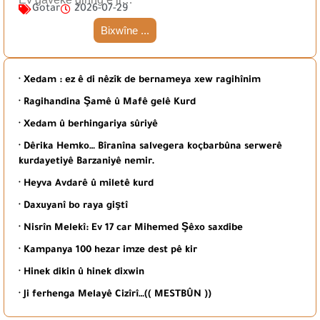
Gotar
2026-07-29
Bixwîne ...
· Xedam : ez ê di nêzîk de bernameya xew ragihînim
· Ragihandina Şamê û Mafê gelê Kurd
· Xedam û berhingariya sûriyê
· Dêrika Hemko… Bîranîna salvegera koçbarbûna serwerê
kurdayetiyê Barzaniyê nemir.
· Heyva Avdarê û miletê kurd
· Daxuyanî bo raya giştî
· Nisrîn Melekî: Ev 17 car Mihemed Şêxo saxdibe
· Kampanya 100 hezar imze dest pê kir
· Hinek dikin û hinek dixwin
· Ji ferhenga Melayê Cizîrî…(( MESTBÛN ))