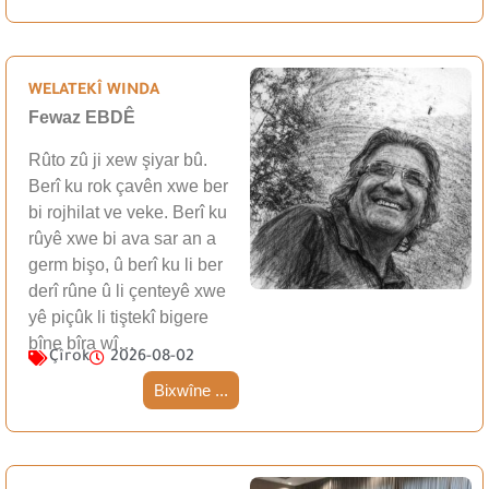
WELATEKÎ WINDA
Fewaz EBDÊ
Rûto zû ji xew şiyar bû.
Berî ku rok çavên xwe ber
bi rojhilat ve veke. Berî ku
rûyê xwe bi ava sar an a
germ bişo, û berî ku li ber
derî rûne û li çenteyê xwe
yê piçûk li tiştekî bigere
bîne bîra wî…
Çîrok
2026-08-02
Bixwîne ...