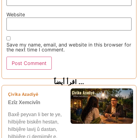
Website
Save my name, email, and website in this browser for
the next time I comment.
اقرأ أيضاً ...
Çivîka Azadiyê
Ezîz Xemcivîn
Baxê peyvan li ber te ye,
hilbijêre biskên hestan,
hilbijêre lavij û dastan,
hilbijêre çi demjimêr e,