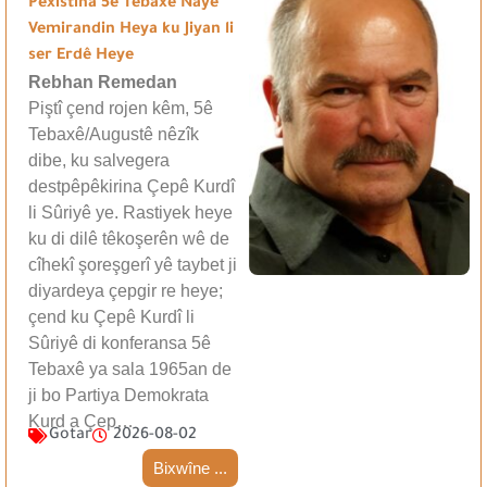
Pêxistina 5ê Tebaxê Nayê
Vemirandin Heya ku Jiyan li
ser Erdê Heye
Rebhan Remedan
Piştî çend rojen kêm, 5ê
Tebaxê/Augustê nêzîk
dibe, ku salvegera
destpêpêkirina Çepê Kurdî
li Sûriyê ye. Rastiyek heye
ku di dilê têkoşerên wê de
cîhekî şoreşgerî yê taybet ji
diyardeya çepgir re heye;
çend ku Çepê Kurdî li
Sûriyê di konferansa 5ê
Tebaxê ya sala 1965an de
ji bo Partiya Demokrata
Kurd a Çep…
Gotar
2026-08-02
Bixwîne ...