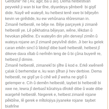
Gerdûnê“ ne ( Av, agir, ba û av). Dema helbestvan
peyvekê ji wan bi kar tîne, diyardeya şênberê bi giştî
dide. Nayê wê wateyê, ku helbest tenê xwe bi bêjeyên
kevin ve girêdide, ku ew vehûnana rêûresman in.
Zimanê helbestê, ne bêje ne. Bêje parçeyek ji zimanê
helbestê ye. Lê pêkhatina bêjeyan, wêne, lêkdan û
hevokan pêktîne. Ev wateyên din yên derveyî zimên û
wateya rojane an jî zimanê peyivînê didin. Ji ber ku gelek
caran erkên sincî û îdolojî dibe barê helbestê, helbest jî
dikeve dava xîtab û nerînên teng de û bi çûna buyerê re,
helbest jî dimire.
Zimanê helbestê, zimanekî bi şîfre û kod e. Erkê xwênerê
çalak û berhemdar e, ku wan şîfran ji hev derbixe. Dema
helbestê, ne giştî ye û cihê wê jî weha ne giştî û
gelemper e. Cih û demên helbestê, taybet bi helbestê bi
xwe ne, lewra jî derbasî kûrahiya dîrokê dibe û wate dibe
wargehê helbestê. Negerek e, helbest zimanê rojane
pêkbîne, lê gerek e mîtolojiya jiyaneke rojane taybet
biafirîne