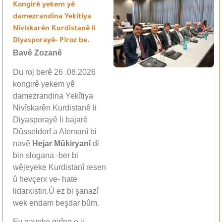
Kongirê yekem yê
damezrandina Yekîtiya
Nivîskarên Kurdistanê li
Diyasporayê- Pîroz be.
Bavê Zozanê
Du roj berê 26 .08.2026
kongirê yekem yê
damezrandina Yekîtiya
Nivîskarên Kurdistanê li
Diyasporayê li bajarê
Dûsseldorf a Alemanî bi
navê
Hejar Mûkiryanî
di
bin slogana -ber bi
wêjeyeke Kurdistanî resen
û hevçerx ve- hate
lidarxistin.Û ez bi şanazî
wek endam beşdar bûm.
Ev gaveke girîng e ji…