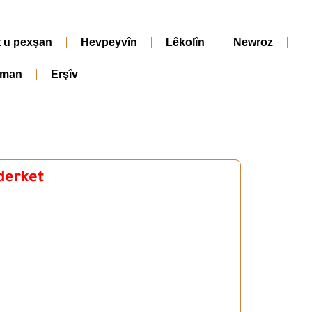
t u pexşan
Hevpeyvîn
Lêkolîn
Newroz
iman
Erşîv
 derket