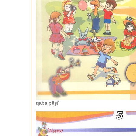
qaba pêşî