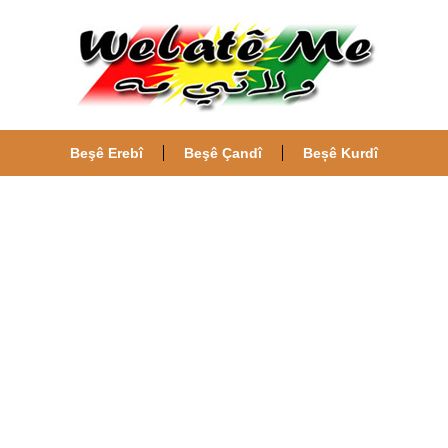
Beşê Erebî
Beşê Çandî
Beșê Kurdî