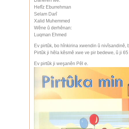
Danerên wê:
Hefîz Eburrehman
Selam Darî
Xalid Muhemmed
Wêne û derhênan:
Luqman Ehmed
Ev pirtûk, bo hînkirina xwendin û nivîsandinê,
Pirtûk ji hêla kêsmê xwe ve pir bedewe, û ji 65
Ev pirtûk ji weşanên Pêl e.