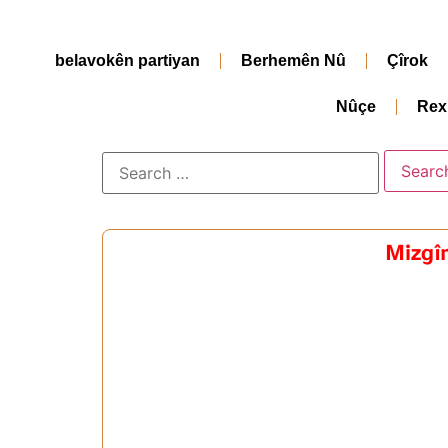
belavokên partiyan
Berhemên Nû
Çîrok
Nûçe
Rex
Mizgîn