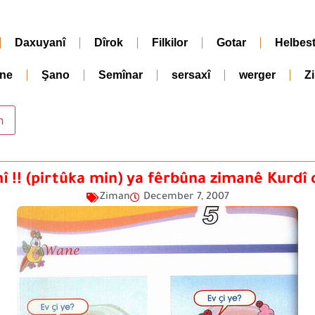
Daxuyanî
Dîrok
Filkilor
Gotar
Helbes
ne
Şano
Semînar
sersaxî
werger
Z
î !! (pirtûka min) ya fêrbûna zimanê Kurdî
Ziman
December 7, 2007