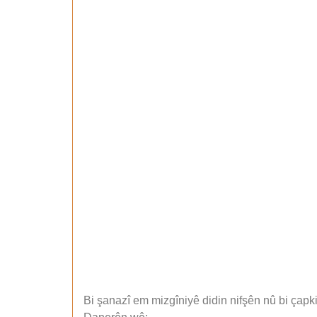
Bi şanazî em mizgîniyê didin nifşên nû bi çapki