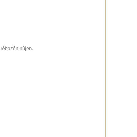
î rêbazên nûjen.