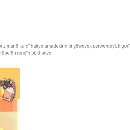
 bi zimanê kurdî hatiye amadekirin bi şêweyek perwerdeyî, li gor
 rûpelên rengîn pêkhatiye.