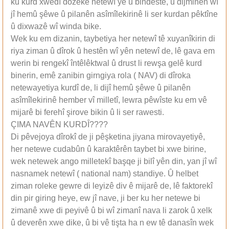
ku kurd xwedî dozeke netewî ye û bindeste, û dijminên wî
jî hemû şêwe û pilanên asîmîlekirinê li ser kurdan pêktîne
û dixwazê wî winda bike.
Wek ku em dizanin, taybetiya her netewî tê xuyanîkirin di
riya ziman û dîrok û hestên wî yên netewî de, lê gava em
werin bi rengekî întêlêktwal û drust li rewşa gelê kurd
binerin, emê zanibin girngiya rola ( NAV) di dîroka
netewayetiya kurdî de, li dijî hemû şêwe û pilanên
asîmîlekirinê hember vî milletî, lewra pêwîste ku em vê
mijarê bi ferehî şirove bikin û li ser rawesti.
ÇIMA NAVÊN KURDÎ????
Di pêvejoya dîrokî de ji pêşketina jiyana mirovayetiyê,
her netewe cudabûn û karaktêrên taybet bi xwe birine,
wek netewek ango milletekî başqe ji bilî yên din, yan jî wî
nasnamek netewî ( national nam) standiye. Û helbet
ziman roleke gewre di leyizê div ê mijarê de, lê faktorekî
din pir giring heye, ew jî nave, ji ber ku her netewe bi
zimanê xwe di peyivê û bi wî zimanî nava li zarok û xelk
û deverên xwe dike, û bi vê tişta ha n ew tê danasîn wek