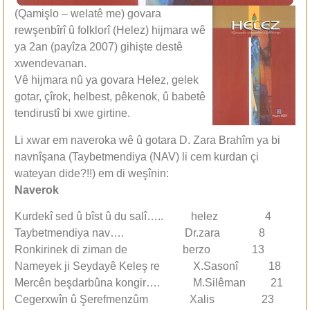
(Qamişlo – welatê me) govara
rewşenbîrî û folklorî (Helez) hijmara wê
ya 2an (payîza 2007) gihişte destê
xwendevanan.
Vê hijmara nû ya govara Helez, gelek
gotar, çîrok, helbest, pêkenok, û babetê
tendirustî bi xwe girtine.
Li xwar em naveroka wê û gotara D. Zara Brahîm ya bi
navnîşana (Taybetmendiya (NAV) li cem kurdan çi
wateyan dide?!!) em di weşînin:
Naverok
Kurdekî sed û bîst û du salî….. helez 4
Taybetmendiya nav…. Dr.zara 8
Ronkirinek di ziman de berzo 13
Nameyek ji Seydayê Keleş re X.Sasonî 18
Mercên beşdarbûna kongir…. M.Silêman 21
Cegerxwîn û Şerefmenzûm Xalis 23