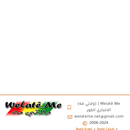
(ولاتي مه) | Welatê Me
الاخباري الكور
welateme.net@gmail.com
2006-2024
Beşê Erebî
Beşê Çandî