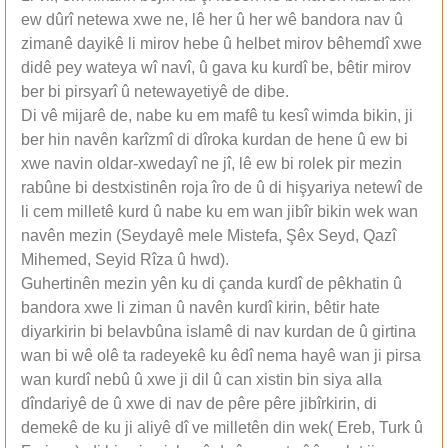
ew dûrî netewa xwe ne, lê her û her wê bandora nav û
zimanê dayikê li mirov hebe û helbet mirov bêhemdî xwe
didê pey wateya wî navî, û gava ku kurdî be, bêtir mirov
ber bi pirsyarî û netewayetiyê de dibe.
Di vê mijarê de, nabe ku em mafê tu kesî wimda bikin, ji
ber hin navên karîzmî di dîroka kurdan de hene û ew bi
xwe navin oldar-xwedayî ne jî, lê ew bi rolek pir mezin
rabûne bi destxistinên roja îro de û di hişyariya netewî de
li cem milletê kurd û nabe ku em wan jibîr bikin wek wan
navên mezin (Seydayê mele Mistefa, Şêx Seyd, Qazî
Mihemed, Seyid Rîza û hwd).
Guhertinên mezin yên ku di çanda kurdî de pêkhatin û
bandora xwe li ziman û navên kurdî kirin, bêtir hate
diyarkirin bi belavbûna islamê di nav kurdan de û girtina
wan bi wê olê ta radeyekê ku êdî nema hayê wan ji pirsa
wan kurdî nebû û xwe ji dil û can xistin bin siya alla
dîndariyê de û xwe di nav de pêre pêre jibîrkirin, di
demekê de ku ji aliyê dî ve milletên din wek( Ereb, Turk û