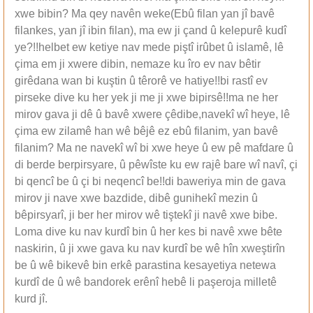
xwe bibin? Ma qey navên weke(Ebû filan yan jî bavê
filankes, yan jî ibin filan), ma ew ji çand û kelepurê kudî
ye?!!helbet ew ketiye nav mede piştî irûbet û islamê, lê
çima em ji xwere dibin, nemaze ku îro ev nav bêtir
girêdana wan bi kuştin û têrorê ve hatiye!!bi rastî ev
pirseke dive ku her yek ji me ji xwe bipirsê!!ma ne her
mirov gava ji dê û bavê xwere çêdibe,navekî wî heye, lê
çima ew zilamê han wê bêjê ez ebû filanim, yan bavê
filanim? Ma ne navekî wî bi xwe heye û ew pê mafdare û
di berde berpirsyare, û pêwîste ku ew rajê bare wî navî, çi
bi qencî be û çi bi neqencî be!!di baweriya min de gava
mirov ji nave xwe bazdide, dibê gunihekî mezin û
bêpirsyarî, ji ber her mirov wê tiştekî ji navê xwe bibe.
Loma dive ku nav kurdî bin û her kes bi navê xwe bête
naskirin, û ji xwe gava ku nav kurdî be wê hîn xweştirîn
be û wê bikevê bin erkê parastina kesayetiya netewa
kurdî de û wê bandorek erênî hebê li paşeroja milletê
kurd jî.