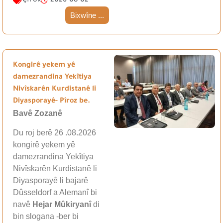
Çîrok
2026-08-02
Bixwîne ...
Kongirê yekem yê
damezrandina Yekîtiya
Nivîskarên Kurdistanê li
Diyasporayê- Pîroz be.
Bavê Zozanê
Du roj berê 26 .08.2026
kongirê yekem yê
damezrandina Yekîtiya
Nivîskarên Kurdistanê li
Diyasporayê li bajarê
Dûsseldorf a Alemanî bi
navê
Hejar Mûkiryanî
di
bin slogana -ber bi