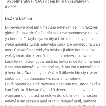
Taybetmendiya (NAV) li cem kurdan çi wateyan
dide?!!
Dr.Zara Brahîm
Di pêvejoya avakirin û hebûna netewan de, hin faktorên
giring tên xwestin û pêkanîn ta ku ew nasnameya netewî
ya her miletî , taybetiya wî diyar bike û bide xuyakirin
weke miletekî xwedî neteweke cuda. Bê peydebûna wan
merc û faktorên serekî yên hevbeş ji aliyê her miletî ve,
wek (ziman, dîrok, zemîn û hestên netewî….), ew millet
karaktêrek netewî cuda nastîne, lewra rawestandina pêşî
li ser wan faktorên ku me gotî ne, lê hin xal û faktorên din
jî hene ku alîkarin bi yên pêşî re û dikevin bin siya wan
şertan de ji bo danasîna wê nasnama netewî.
Di vê babetê de emê rawestin li ser rola nav, ango navên
kurdî yên ku li kesan û gund û deveran dikin, ew rola
wanî giring di parastina netewî de, û bilindkirina hestên
netewî li nik kesan û gelê kurd bi rengekî giştî, nemaze