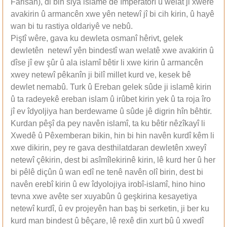
Farisan), di bin siya islamê de împeratorî û welat ji xwere
avakirin û armancên xwe yên netewî jî bi cih kirin, û hayê
wan bi tu rastiya oldariyê ve nebû.
Piştî wêre, gava ku dewleta osmanî hêrivt, gelek
dewletên netewî yên bindestî wan welatê xwe avakirin û
dîse jî ew şûr û ala islamî bêtir li xwe kirin û armancên
xwey netewî pêkanîn ji bilî millet kurd ve, kesek bê
dewlet nemabû. Turk û Ereban gelek sûde ji islamê kirin
û ta radeyekê ereban islam û irûbet kirin yek û ta roja îro
jî ev îdyoljiya han berdewame û sûde jê digrin hîn bêhtir.
Kurdan pêşî da pey navên islamî, ta ku bêtir nêzîkayî li
Xwedê û Pêxemberan bikin, hin bi hin navên kurdî kêm li
xwe dikirin, pey re gava desthilatdaran dewletên xweyî
netewî çêkirin, dest bi asîmîlekirinê kirin, lê kurd her û her
bi pêlê diçûn û wan edî ne tenê navên olî birin, dest bi
navên erebî kirin û ew îdyolojiya irobî-islamî, hino hino
tevna xwe avête ser xuyabûn û geşkirina kesayetiya
netewî kurdî, û ev projeyên han baş bi serketin, ji ber ku
kurd man bindest û bêçare, lê rexê din xurt bû û xwedî