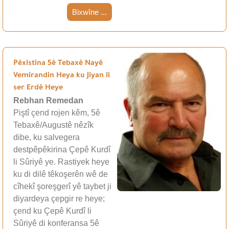
Bixwîne ...
Pêxistina 5ê Tebaxê Nayê
Vemirandin Heya ku Jiyan li
ser Erdê Heye
Rebhan Remedan
Piştî çend rojen kêm, 5ê
Tebaxê/Augustê nêzîk
dibe, ku salvegera
destpêpêkirina Çepê Kurdî
li Sûriyê ye. Rastiyek heye
ku di dilê têkoşerên wê de
cîhekî şoreşgerî yê taybet ji
diyardeya çepgir re heye;
çend ku Çepê Kurdî li
Sûriyê di konferansa 5ê