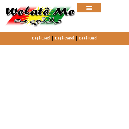
Beşê Erebî
Beşê Çandî
Beșê Kurdî