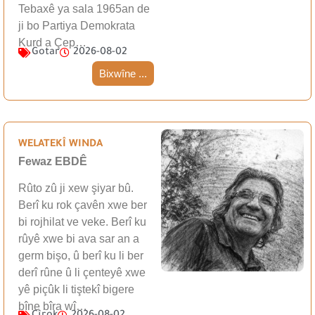
Tebaxê ya sala 1965an de
ji bo Partiya Demokrata
Kurd a Çep…
Gotar
2026-08-02
Bixwîne ...
WELATEKÎ WINDA
Fewaz EBDÊ
Rûto zû ji xew şiyar bû.
Berî ku rok çavên xwe ber
bi rojhilat ve veke. Berî ku
rûyê xwe bi ava sar an a
germ bişo, û berî ku li ber
derî rûne û li çenteyê xwe
yê piçûk li tiştekî bigere
bîne bîra wî…