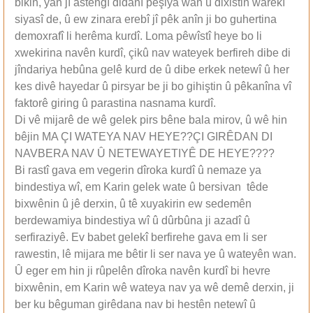
bikin, yan jî astengî didanî pêşiya wan û dixistin warekî
siyasî de, û ew zinara erebî jî pêk anîn ji bo guhertina
demoxrafî li herêma kurdî. Loma pêwîstî heye bo li
xwekirina navên kurdî, çikû nav wateyek berfireh dibe di
jîndariya hebûna gelê kurd de û dibe erkek netewî û her
kes divê hayedar û pirsyar be ji bo gihiştin û pêkanîna vî
faktorê giring û parastina nasnama kurdî.
Di vê mijarê de wê gelek pirs bêne bala mirov, û wê hin
bêjin MA ÇI WATEYA NAV HEYE??ÇI GIRÊDAN DI
NAVBERA NAV Û NETEWAYETIYÊ DE HEYE????
Bi rastî gava em vegerin dîroka kurdî û nemaze ya
bindestiya wî, em Karin gelek wate û bersivan têde
bixwênin û jê derxin, û tê xuyakirin ew sedemên
berdewamiya bindestiya wî û dûrbûna ji azadî û
serfiraziyê. Ev babet gelekî berfirehe gava em li ser
rawestin, lê mijara me bêtir li ser nava ye û wateyên wan.
Û eger em hin ji rûpelên dîroka navên kurdî bi hevre
bixwênin, em Karin wê wateya nav ya wê demê derxin, ji
ber ku bêguman girêdana nav bi hestên netewî û