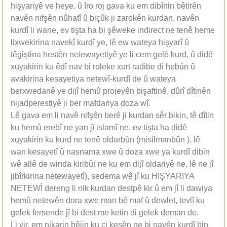
hişyariyê ve heye, û îro roj gava ku em dibînin bêtirên
navên nifşên nûhatî û biçûk ji zarokên kurdan, navên
kurdî li wane, ev tişta ha bi şêweke indirect ne tenê heme
lixwekirina navekî kurdî ye, lê ew wateya hişyarî û
têgiştina hestên netewayetiyê ye li cem gelê kurd, û didê
xuyakirin ku êdî nav bi roleke xurt radibe di hebûn û
avakirina kesayetiya netewî-kurdî de û wateya
berxwedanê ye dijî hemû projeyên bişaftinê, dûrî dîtinên
nijadperestiyê ji ber mafdariya doza wî.
Lê gava em li navê nifşên berê ji kurdan sêr bikin, tê dîtin
ku hemû erebî ne yan jî islamî ne. ev tişta ha didê
xuyakirin ku kurd ne tenê oldarbûn (misilmanbûn ), lê
wan kesayetî û nasnama xwe û doza xwe ya kurdî dibin
wê allê de winda kiribû( ne ku em dijî oldariyê ne, lê ne jî
jibîrkirina netewayetî), sedema wê jî ku HIŞYARIYA
NETEWÎ dereng li nik kurdan destpê kir û em jî li dawiya
hemû netewên dora xwe man bê maf û dewlet, tevlî ku
gelek fersende jî bi dest me ketin di gelek deman de.
Li vir, em nikarin bêjin ku çi kesên ne bi navên kurdî bin