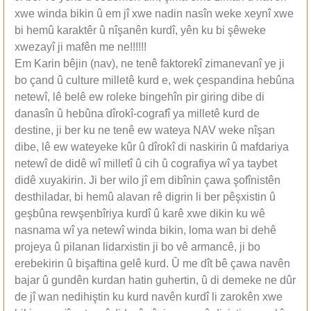
xwe winda bikin û em jî xwe nadin nasîn weke xeynî xwe
bi hemû karaktêr û nîşanên kurdî, yên ku bi şêweke
xwezayî ji mafên me ne!!!!!!
Em Karin bêjin (nav), ne tenê faktorekî zimanevanî ye ji
bo çand û culture milletê kurd e, wek çespandina hebûna
netewî, lê belê ew roleke bingehîn pir giring dibe di
danasîn û hebûna dîrokî-cografî ya milletê kurd de
destine, ji ber ku ne tenê ew wateya NAV weke nîşan
dibe, lê ew wateyeke kûr û dîrokî di naskirin û mafdariya
netewî de didê wî milletî û cih û cografiya wî ya taybet
didê xuyakirin. Ji ber wilo jî em dibînin çawa şofînistên
desthiladar, bi hemû alavan rê digrin li ber pêşxistin û
geşbûna rewşenbîriya kurdî û karê xwe dikin ku wê
nasnama wî ya netewî winda bikin, loma wan bi dehê
projeya û pilanan lidarxistin ji bo vê armancê, ji bo
erebekirin û bişaftina gelê kurd. Û me dît bê çawa navên
bajar û gundên kurdan hatin guhertin, û di demeke ne dûr
de jî wan nedihiştin ku kurd navên kurdî li zarokên xwe