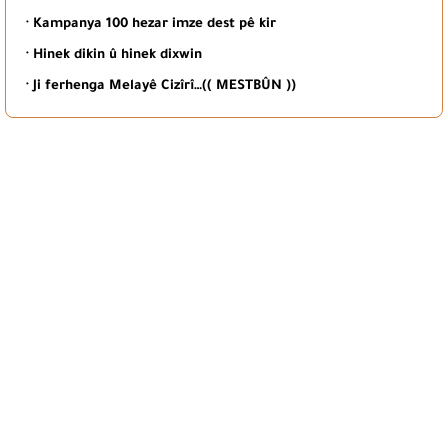
· Kampanya 100 hezar imze dest pê kir
· Hinek dikin û hinek dixwin
· Ji ferhenga Melayê Cizîrî…(( MESTBÛN ))