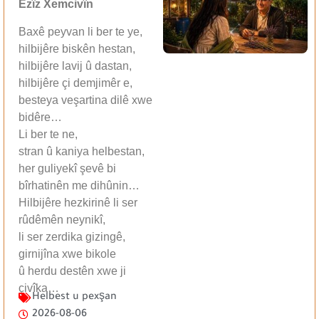
Ezîz Xemcivîn
Baxê peyvan li ber te ye,
hilbijêre biskên hestan,
hilbijêre lavij û dastan,
hilbijêre çi demjimêr e,
besteya veşartina dilê xwe
bidêre…
Li ber te ne,
stran û kaniya helbestan,
her guliyekî şevê bi
bîrhatinên me dihûnin…
Hilbijêre hezkirinê li ser
rûdêmên neynikî,
li ser zerdika gizingê,
girnijîna xwe bikole
û herdu destên xwe ji
çivîka…
Helbest u pexşan
2026-08-06