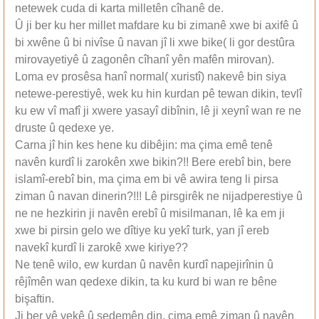
netewek cuda di karta milletên cîhanê de.
Û ji ber ku her millet mafdare ku bi zimanê xwe bi axifê û
bi xwêne û bi nivîse û navan jî li xwe bike( li gor destûra
mirovayetiyê û zagonên cîhanî yên mafên mirovan).
Loma ev prosêsa hanî normal( xuristî) nakevê bin siya
netewe-perestiyê, wek ku hin kurdan pê tewan dikin, tevlî
ku ew vî mafî ji xwere yasayî dibînin, lê ji xeynî wan re ne
druste û qedexe ye.
Carna jî hin kes hene ku dibêjin: ma çima emê tenê
navên kurdî li zarokên xwe bikin?!! Bere erebî bin, bere
islamî-erebî bin, ma çima em bi vê awira teng li pirsa
ziman û navan dinerin?!!! Lê pirsgirêk ne nijadperestiye û
ne ne hezkirin ji navên erebî û misilmanan, lê ka em ji
xwe bi pirsin gelo we dîtiye ku yekî turk, yan jî ereb
navekî kurdî li zarokê xwe kiriye??
Ne tenê wilo, ew kurdan û navên kurdî napejirînin û
rêjîmên wan qedexe dikin, ta ku kurd bi wan re bêne
bişaftin.
Ji ber vê yekê û sedemên din, çima emê ziman û navên