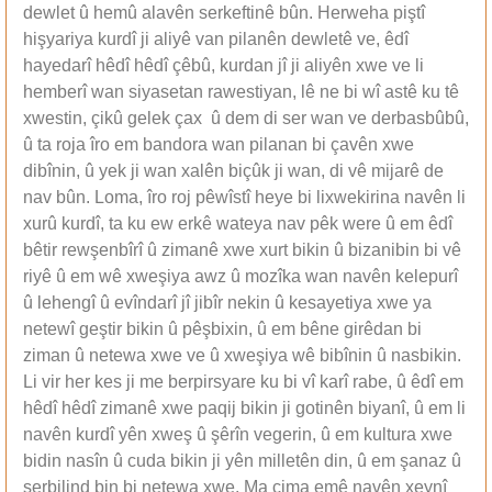
dewlet û hemû alavên serkeftinê bûn. Herweha piştî
hişyariya kurdî ji aliyê van pilanên dewletê ve, êdî
hayedarî hêdî hêdî çêbû, kurdan jî ji aliyên xwe ve li
hemberî wan siyasetan rawestiyan, lê ne bi wî astê ku tê
xwestin, çikû gelek çax û dem di ser wan ve derbasbûbû,
û ta roja îro em bandora wan pilanan bi çavên xwe
dibînin, û yek ji wan xalên biçûk ji wan, di vê mijarê de
nav bûn. Loma, îro roj pêwîstî heye bi lixwekirina navên li
xurû kurdî, ta ku ew erkê wateya nav pêk were û em êdî
bêtir rewşenbîrî û zimanê xwe xurt bikin û bizanibin bi vê
riyê û em wê xweşiya awz û mozîka wan navên kelepurî
û lehengî û evîndarî jî jibîr nekin û kesayetiya xwe ya
netewî geştir bikin û pêşbixin, û em bêne girêdan bi
ziman û netewa xwe ve û xweşiya wê bibînin û nasbikin.
Li vir her kes ji me berpirsyare ku bi vî karî rabe, û êdî em
hêdî hêdî zimanê xwe paqij bikin ji gotinên biyanî, û em li
navên kurdî yên xweş û şêrîn vegerin, û em kultura xwe
bidin nasîn û cuda bikin ji yên milletên din, û em şanaz û
serbilind bin bi netewa xwe. Ma çima emê navên xeynî