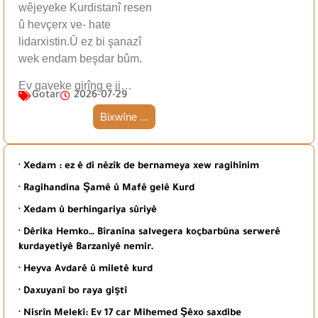
wêjeyeke Kurdistanî resen
û hevçerx ve- hate
lidarxistin.Û ez bi şanazî
wek endam beşdar bûm.
Ev gaveke girîng e ji…
Gotar
2026-07-29
Bixwîne ...
· Xedam : ez ê di nêzîk de bernameya xew ragihînim
· Ragihandina Şamê û Mafê gelê Kurd
· Xedam û berhingariya sûriyê
· Dêrika Hemko… Bîranîna salvegera koçbarbûna serwerê
kurdayetiyê Barzaniyê nemir.
· Heyva Avdarê û miletê kurd
· Daxuyanî bo raya giştî
· Nisrîn Melekî: Ev 17 car Mihemed Şêxo saxdibe