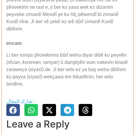
şîrovekirin ne rast e, ji ber ku yasa wek ez dizanim
peyveke zimanê Mexolî ye ku hîç pêwendî bi zimanê
Kurdî nîne. Ji ber vê yekê ez wê dûrî zimanê Kurdî
dibînim.
encam
Li ber roniya şîrovekirina bûrî weha diyar dibê ku peyvên
(
rêzan, konevan, ramyar
) û dariştiyên wan nakevin kirasê
zaraweya (siyasî) de. Ji ber wilo ez ya baş weha dibînim
ku peyva (siyasî) wekçawa em bikartênin, her wilo
bimêne.
شارك المقال :
Leave a Reply