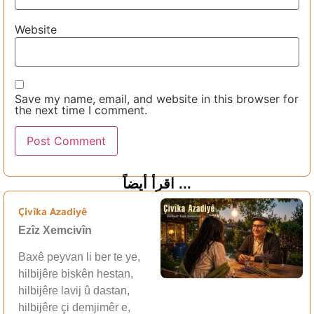
Website
Save my name, email, and website in this browser for
the next time I comment.
اقرأ أيضاً ...
Çivîka Azadiyê
Ezîz Xemcivîn
Baxê peyvan li ber te ye,
hilbijêre biskên hestan,
hilbijêre lavij û dastan,
hilbijêre çi demjimêr e,