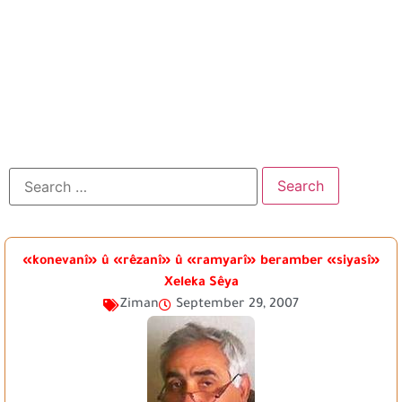
«konevanî» û «rêzanî» û «ramyarî» beramber «siyasî»
Xeleka Sêya
Ziman
September 29, 2007