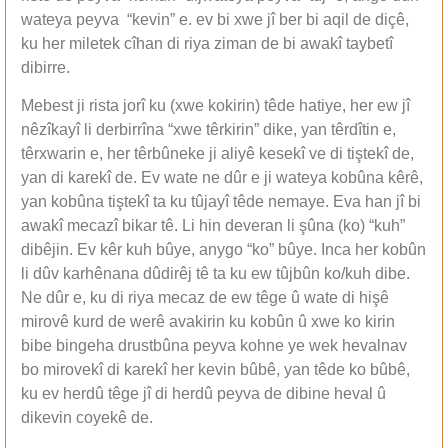
wateya peyva “kevin” e. ev bi xwe jî ber bi aqil de diçê,
ku her miletek cîhan di riya ziman de bi awakî taybetî
dibirre.
Mebest ji rista jorî ku (xwe kokirin) têde hatiye, her ew jî
nêzîkayî li derbirrîna “xwe têrkirin” dike, yan têrdîtin e,
têrxwarin e, her têrbûneke ji aliyê kesekî ve di tiştekî de,
yan di karekî de. Ev wate ne dûr e ji wateya kobûna kêrê,
yan kobûna tiştekî ta ku tûjayî têde nemaye. Eva han jî bi
awakî mecazî bikar tê. Li hin deveran li şûna (ko) “kuh”
dibêjin. Ev kêr kuh bûye, anygo “ko” bûye. Inca her kobûn
li dûv karhênana dûdirêj tê ta ku ew tûjbûn ko/kuh dibe.
Ne dûr e, ku di riya mecaz de ew têge û wate di hişê
mirovê kurd de werê avakirin ku kobûn û xwe ko kirin
bibe bingeha drustbûna peyva kohne ye wek hevalnav
bo mirovekî di karekî her kevin bûbê, yan têde ko bûbê,
ku ev herdû têge jî di herdû peyva de dibine heval û
dikevin coyekê de.