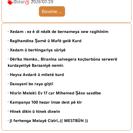
Gotar
2026-07-29
Bixwîne ...
· Xedam : ez ê di nêzîk de bernameya xew ragihînim
· Ragihandina Şamê û Mafê gelê Kurd
· Xedam û berhingariya sûriyê
· Dêrika Hemko… Bîranîna salvegera koçbarbûna serwerê
kurdayetiyê Barzaniyê nemir.
· Heyva Avdarê û miletê kurd
· Daxuyanî bo raya giştî
· Nisrîn Melekî: Ev 17 car Mihemed Şêxo saxdibe
· Kampanya 100 hezar imze dest pê kir
· Hinek dikin û hinek dixwin
· Ji ferhenga Melayê Cizîrî…(( MESTBÛN ))