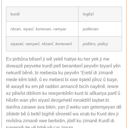
kurdî
Inglîzî
rêzan, siyasî, konevan, ramyar
politician
siyaset, ramyarî, rêzanî, konevanî
polîtics, policy
Ev pirbûna bêserî ji wê yekê hatiye ku her yek ji me
dixwazê peyveke kurdî petî beramberî peyvên biyanî yên
nekurdî bênê, bi mebesta ku peyvên ’Erebî di zimanê
mede kêm bikê, û ev mebest bi xwe tiştekî pîroz û başe,
lê awayê ku em pê radibin armancê bicih nayênê, lewre
ez pêwîst dibînim ku rewşenbîrên kurd bi alîkariya partî û
hêzên wan yên siyasî dezgehekî ronakbîrî taybet bi
danîna zarawe ava bikin, yan jî weku van gelemşeyan dê
zêdetir bê û belkî bigihê sînorekî wa xirab ku Kurd dev ji
nivîsîna zimanê xwe berbidin, jibilî ku zimanê Kurdî di
paşerojê de yê bibê sê-çar ziman.