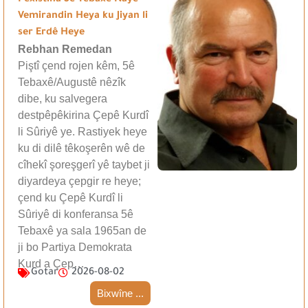
Vemirandin Heya ku Jiyan li
ser Erdê Heye
Rebhan Remedan
Piştî çend rojen kêm, 5ê
Tebaxê/Augustê nêzîk
dibe, ku salvegera
destpêpêkirina Çepê Kurdî
li Sûriyê ye. Rastiyek heye
ku di dilê têkoşerên wê de
cîhekî şoreşgerî yê taybet ji
diyardeya çepgir re heye;
çend ku Çepê Kurdî li
Sûriyê di konferansa 5ê
Tebaxê ya sala 1965an de
ji bo Partiya Demokrata
Kurd a Çep…
Gotar
2026-08-02
Bixwîne ...