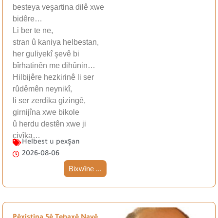
besteya veşartina dilê xwe
bidêre…
Li ber te ne,
stran û kaniya helbestan,
her guliyekî şevê bi
bîrhatinên me dihûnin…
Hilbijêre hezkirinê li ser
rûdêmên neynikî,
li ser zerdika gizingê,
girnijîna xwe bikole
û herdu destên xwe ji
çivîka…
Helbest u pexşan
2026-08-06
Bixwîne ...
Pêxistina 5ê Tebaxê Nayê