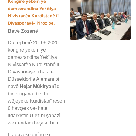
Kongirê yekem yê
damezrandina Yekîtiya
Nivîskarên Kurdistanê li
Diyasporayê- Pîroz be.
Bavê Zozanê
Du roj berê 26 .08.2026
kongirê yekem yê
damezrandina Yekîtiya
Nivîskarên Kurdistanê li
Diyasporayê li bajarê
Dûsseldorf a Alemanî bi
navê
Hejar Mûkiryanî
di
bin slogana -ber bi
wêjeyeke Kurdistanî resen
û hevçerx ve- hate
lidarxistin.Û ez bi şanazî
wek endam beşdar bûm.
Ev gaveke girîng e ji…