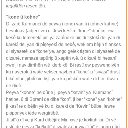
teqalîdên resen
tên.
“kone û kohne”
Di zarê Kurmancî de peyva (kone) yan jî (kohne/ kuhne)
hevalnav (adjective) e. Ji wî kesî re “kone” dibêjin, ew
kesê ku temenekî pir, ya zanîneke pir, di tiştekî de, yan di
karekî de, yan di pîşeyekî de hebê, wek em bêjin filankes
di siyasetê de “kone”ye, ango gelek tiştan di siyasetê de
dizanê, nemaze tepûrîp û xapên wê, û dikarê bi hesanî
xwe ji nav dirrihên wê derbixê. Bi rastî ew peywendiyên
ku naverok û wate yekser navbera “kone” û “siyasî” drust
bikê nîne, jibilî hin tişt, yan ku prîskên wate di hin rûwan
de didê.
Peyva “kohne” ne dûr e ji peyva “kevin” ya Kurmancî
hatibe, û di Soranî de dibe “kon”, ji ber “kone” yan “kohne”
ji kesî re dibêjin yê ku di karekî de “Kevin” bûbe, lewre
pisporiyek têde wergirtibê.
Ji alîkî dî ve jî Kurd dibêjin: Min xwe jê ko/kuh kir. Di vê
ristê de peyva “ko/kuh” dijwateya peyva “tûj” e, ango dûrî