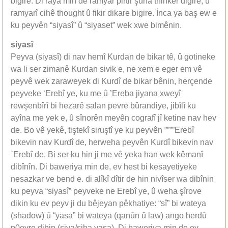
bigire. Di raya min de ramyar pirtir şûna thinker digire, û
ramyarî cihê thought û fikir dikare bigire. İnca ya baş ew e
ku peyvên “siyasî” û “siyaset” wek xwe bimênin.
siyasî
Peyva (siyasî) di nav hemî Kurdan de bikar tê, û gotineke
wa li ser zimanê Kurdan sivik e, ne xem e eger em vê
peyvê wek zaraweyek di Kurdî de bikar bênin, herçende
peyveke ‘Erebî ye, ku me û ’Ereba jiyana xweyî
rewşenbîrî bi hezarê salan pevre bûrandiye, jibîlî ku
ayîna me yek e, û sînorên meyên cografî jî ketine nav hev
de. Bo vê yekê, tiştekî siruştî ye ku peyvên ””””Erebî
bikevin nav Kurdî de, herweha peyvên Kurdî bikevin nav
`Erebî de. Bi ser ku hin ji me vê yeka han wek kêmanî
dibînîn. Di baweriya min de, ev hest bi kesayetiyeke
nesazkar ve bend e. di alîkî dîtir de hin nivîser wa dibînin
ku peyva “siyasî” peyveke ne Erebî ye, û weha şîrove
dikin ku ev peyv ji du bêjeyan pêkhatiye: “sî” bi wateya
(shadow) û “yasa” bi wateya (qanûn û law) ango herdû
p0evre dibin (siya/siha yasa). Di baweriya min de ev