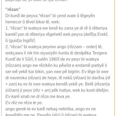
“rêzan”
Di kurdî de peyva “rêzan” bi çend wate û têgeyên
hemecor û têvel bikar tê, wek:
1. “rêzan” bi wateya ew kesê ku zana ye di rê û rêberiya
karekî yan di rêberiya rêgehekî wek peyva (delîl)a Erebî,
û (guid)a Ingilîzî.
2. “rêzan” bi wateya peyrew ango (nîzzam – order) tê,
wekçawa li nik hin siyasiyên kurda di destpêka Tevgera
Kurdî de li Sûrî, li salên 1960î de ev peyv bi wateya
(nîzzam) ango ew rêzikên ku pêwîst e endamê partiyê li
ser wê yekê kar bikin, yan xwe pê bigirin. Ev têge bi xwe
di naveroka (
rêzan
) de heye, lê nekû (
rêzan
) bi danîna (
rê
+
zan
) ku ev bi xwe wateya bendê yekê ye. Belê (
rêzan
)a
(
nîzam
) ji peyv (
rêz
+
an
) pêk hatiye, wek ku kurd dibêjin:
Ev karê xirab ne di rêza me teva ye.
Ev rêz ne rêza te ye
.
ango gerek te ev karê nebaş nekiriba, ango ev ne
teqalîdên
me ne. Peyvên (
rêz
) û (
rêzan
) bi wateya