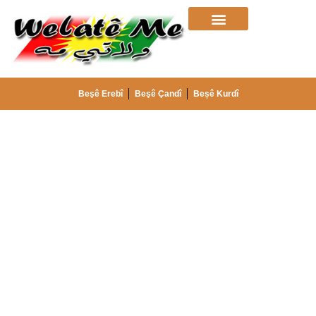
Beşê Erebî
Beşê Çandî
Beșê Kurdî