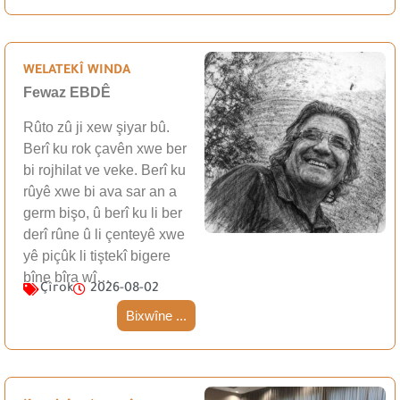
WELATEKÎ WINDA
Fewaz EBDÊ
Rûto zû ji xew şiyar bû.
Berî ku rok çavên xwe ber
bi rojhilat ve veke. Berî ku
rûyê xwe bi ava sar an a
germ bişo, û berî ku li ber
derî rûne û li çenteyê xwe
yê piçûk li tiştekî bigere
bîne bîra wî…
Çîrok
2026-08-02
Bixwîne ...