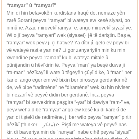
“ramyar” û “ramyarî”
Min di hin belavokên kurdistana Iraqê de, nemaze yên
zarê Soranî peyva “ramyar” bi wateya ew kesê siyasî, bo
nimûne: Azad mirovekî ramyar e, ango mirovekî siyasî ye.
Wilo jî peyva “ramyarî” wek (siyaset) jê tê dariştin. Baş e,
“ramyar” wek peyv ji çi hatiye? Ya dîtir jî, gelo ev peyv bi
vê wateyê rast e yan ne? Li gor zanyariyên min ku min
xwendine peyva “raman” ku bi wateya mitale û
pûnijandin û hêvîkirin tê. Peyva “man” ya beşê duwa ji
“ra-man” nêzîkayî li wate û têgeyên çûyî dike, û “man” her
kar e, ango eger em wê bixin ber piroseya gerdankirinê
de, wê bibe “radimêne” ne “diramêne” wek ku hin nivîser
bi nezanî vê peyvê didin ber gerdanê. İnca peyva
“ramyar” bi servekirina paşgira “-yar” bi dawiya “ram-” ve,
peyv weha dibe “ramyar” ango ew kesê ku di karekî de
yan di tiştekî de radimêne, ji ber wilo peyva “ramyar” pirtir
nêzîkî (thinker – مفكر) e. Piştî me wateya vê peyvê nas
kir, di baweriya min de “ramyar” nabe cihê peyva “siyasî”