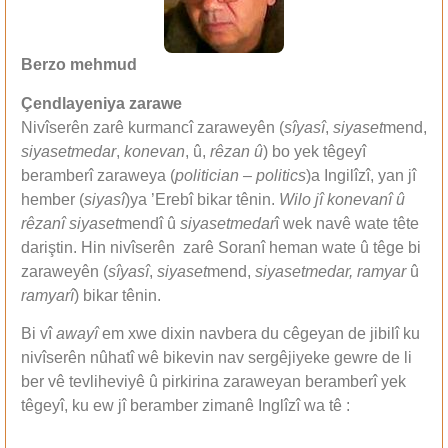
Berzo mehmud
Çendlayeniya zarawe
Nivîserên zarê kurmancî zaraweyên (
sîyasî
,
siyaset
mend,
siyasetmedar
,
konevan
, û,
rêzan û
) bo yek têgeyî
beramberî zaraweya (
politician
–
politics
)a Ingilîzî, yan jî
hember (
siyasî
)ya ’Erebî bikar tênin.
Wilo jî konevanî
û
rêzanî
siyaset
mendî û
siyasetmedar
î wek navê wate tête
dariştin. Hin nivîserên zarê Soranî heman wate û têge bi
zaraweyên (
sîyasî
,
siyaset
mend,
siyasetmedar, ramyar
û
ramyarî
) bikar tênin.
Bi vî
awayî
em xwe dixin navbera du cêgeyan de jibilî ku
nivîserên nûhatî wê bikevin nav sergêjiyeke gewre de li
ber vê tevliheviyê û pirkirina zaraweyan beramberî yek
têgeyî, ku ew jî beramber zimanê Inglîzî wa tê :