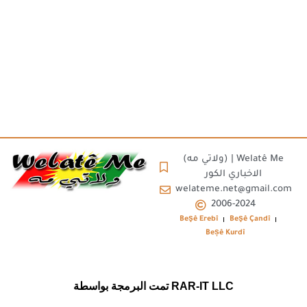
(ولاتي مه) | Welatê Me
الاخباري الكور
welateme.net@gmail.com
2006-2024
Beşê Erebî
Beşê Çandî
Beșê Kurdî
تمت البرمجة بواسطة RAR-IT LLC