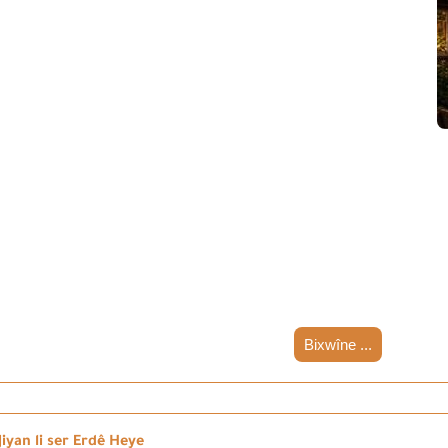
Bixwîne ...
iyan li ser Erdê Heye