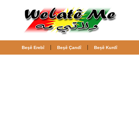
Beşê Erebî
Beşê Çandî
Beșê Kurdî