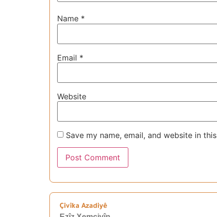
Name
*
Email
*
Website
Save my name, email, and website in this
Çivîka Azadiyê
Ezîz Xemcivîn