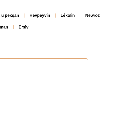
t u pexşan
Hevpeyvîn
Lêkolîn
Newroz
iman
Erşîv