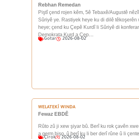
Rebhan Remedan
Piştî çend rojen kêm, 5ê Tebaxê/Augustê nêzîk
Sûriyê ye. Rastiyek heye ku di dilê têkoşerên 
heye; çend ku Çepê Kurdî li Sûriyê di konfera
Demokrata Kurd a Çep…
Gotar
2026-08-02
WELATEKÎ WINDA
Fewaz EBDÊ
Rûto zû ji xew şiyar bû. Berî ku rok çavên xwe 
a germ bişo, û berî ku li ber derî rûne û li çen
Çîrok
2026-08-02