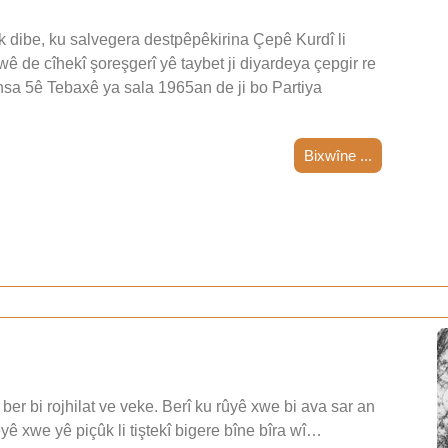
 dibe, ku salvegera destpêpêkirina Çepê Kurdî li
wê de cîhekî şoreşgerî yê taybet ji diyardeya çepgir re
nsa 5ê Tebaxê ya sala 1965an de ji bo Partiya
Bixwîne ...
ber bi rojhilat ve veke. Berî ku rûyê xwe bi ava sar an
teyê xwe yê piçûk li tiştekî bigere bîne bîra wî…