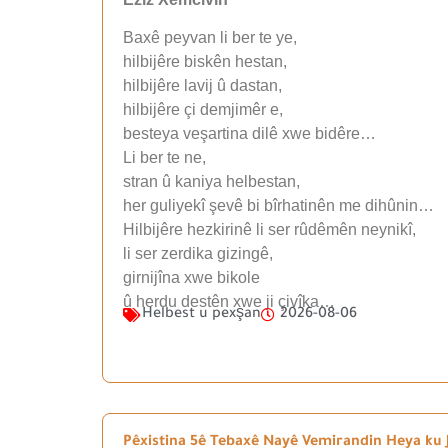
Baxê peyvan li ber te ye,
hilbijêre biskên hestan,
hilbijêre lavij û dastan,
hilbijêre çi demjimêr e,
besteya veşartina dilê xwe bidêre…
Li ber te ne,
stran û kaniya helbestan,
her guliyekî şevê bi bîrhatinên me dihûnin…
Hilbijêre hezkirinê li ser rûdêmên neynikî,
li ser zerdika gizingê,
girnijîna xwe bikole
û herdu destên xwe ji çivîka…
Helbest u pexşan
2026-08-06
Pêxistina 5ê Tebaxê Nayê Vemirandin Heya ku J