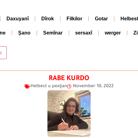
Daxuyanî
Dîrok
Filkilor
Gotar
Helbes
ne
Şano
Semînar
sersaxî
werger
Z
RABE KURDO
Helbest u pexşan
November 10, 2022