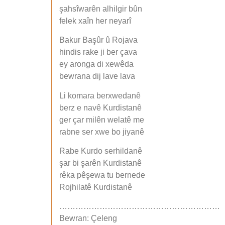
şahsîwarên alhilgir bûn
felek xaîn her neyarî
Bakur Başûr û Rojava
hindis rake ji ber çava
ey aronga di xewêda
bewrana dij lave lava
Li komara berxwedanê
berz e navê Kurdistanê
ger çar milên welatê me
rabne ser xwe bo jiyanê
Rabe Kurdo serhildanê
şar bi şarên Kurdistanê
rêka pêşewa tu bernede
Rojhilatê Kurdistanê
……………………………………………………
Bewran: Çeleng