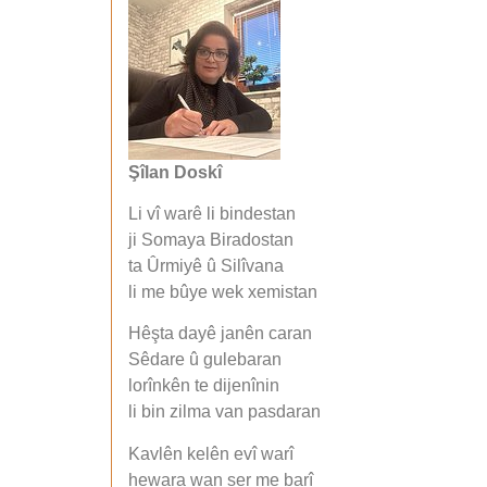
Şîlan Doskî
Li vî warê li bindestan
ji Somaya Biradostan
ta Ûrmiyê û Silîvana
li me bûye wek xemistan
Hêşta dayê janên caran
Sêdare û gulebaran
lorînkên te dijenînin
li bin zilma van pasdaran
Kavlên kelên evî warî
hewara wan ser me barî