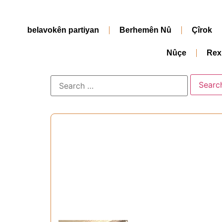
belavokên partiyan
Berhemên Nû
Çîrok
Nûçe
Rex