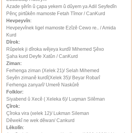
Azade şêrîn û çapa yekem û dûyem ya Adil Seyfedîn
Pênç pirtûkên mamoste Fetah Tîmor / CanKurd
Hevpeyvîn
:
Hevpeyvînek ligel mamoste Ezîzê Cewo re.. / Amida
Kurd
Dîrok:
Rûpelek ji dîroka wêjeya kurdî/ Mihemed Şêxo
Şaha kurd Deyfe Xatûn / CanKurd
Ziman:
Ferhenga ziman (Xelek 21)/ Selah Mihemed
Seyên zimanê kurdî(Xelek 35)/ Beyar Robarî
Ferhenga zanyarî/ Umerê Naskûrê
Folklor:
Siyabend û Xecê ( Xeleka 6)/ Luqman Silêman
Çîrok:
Çîroka vira (xelek 12)/ Lukman Sileman
Dêwekî ne wek dêwan/ Cankurd
Lêkolîn
: