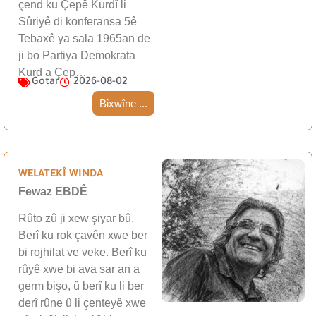
çend ku Çepê Kurdî li
Sûriyê di konferansa 5ê
Tebaxê ya sala 1965an de
ji bo Partiya Demokrata
Kurd a Çep…
Gotar
2026-08-02
Bixwîne ...
WELATEKÎ WINDA
Fewaz EBDÊ
Rûto zû ji xew şiyar bû.
Berî ku rok çavên xwe ber
bi rojhilat ve veke. Berî ku
rûyê xwe bi ava sar an a
germ bişo, û berî ku li ber
derî rûne û li çenteyê xwe