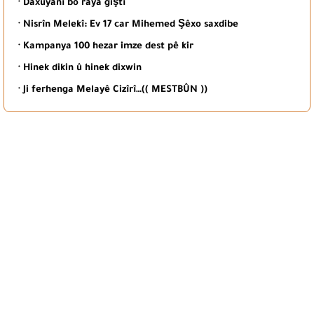
· Daxuyanî bo raya giştî
· Nisrîn Melekî: Ev 17 car Mihemed Şêxo saxdibe
· Kampanya 100 hezar imze dest pê kir
· Hinek dikin û hinek dixwin
· Ji ferhenga Melayê Cizîrî…(( MESTBÛN ))