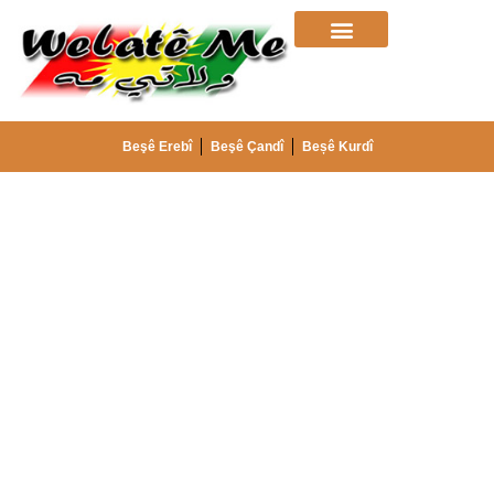
Beşê Erebî
Beşê Çandî
Beșê Kurdî