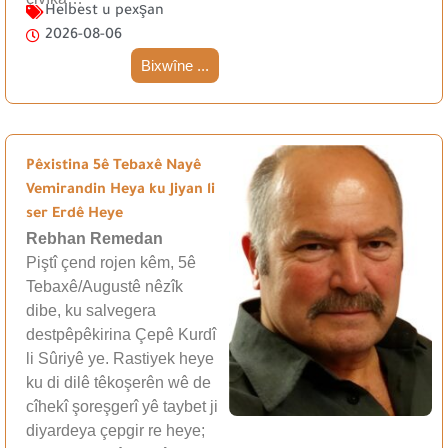
Helbest u pexşan
2026-08-06
Bixwîne ...
Pêxistina 5ê Tebaxê Nayê
Vemirandin Heya ku Jiyan li
ser Erdê Heye
Rebhan Remedan
Piştî çend rojen kêm, 5ê
Tebaxê/Augustê nêzîk
dibe, ku salvegera
destpêpêkirina Çepê Kurdî
li Sûriyê ye. Rastiyek heye
ku di dilê têkoşerên wê de
cîhekî şoreşgerî yê taybet ji
diyardeya çepgir re heye;