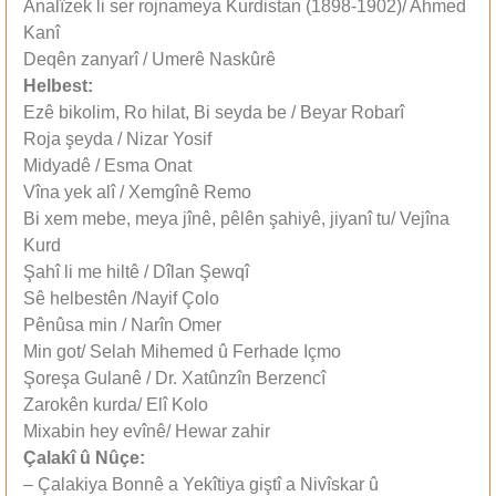
Analîzek li ser rojnameya Kurdistan (1898-1902)/ Ahmed
Kanî
Deqên zanyarî / Umerê Naskûrê
Helbest:
Ezê bikolim, Ro hilat, Bi seyda be / Beyar Robarî
Roja şeyda / Nizar Yosif
Midyadê / Esma Onat
Vîna yek alî / Xemgînê Remo
Bi xem mebe, meya jînê, pêlên şahiyê, jiyanî tu/ Vejîna
Kurd
Şahî li me hiltê / Dîlan Şewqî
Sê helbestên /Nayif Çolo
Pênûsa min / Narîn Omer
Min got/ Selah Mihemed û Ferhade Içmo
Şoreşa Gulanê / Dr. Xatûnzîn Berzencî
Zarokên kurda/ Elî Kolo
Mixabin hey evînê/ Hewar zahir
Çalakî û Nûçe:
– Çalakiya Bonnê a Yekîtiya giştî a Nivîskar û