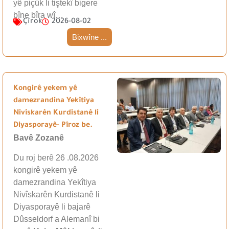
yê piçûk li tiştekî bigere
bîne bîra wî…
Çîrok
2026-08-02
Bixwîne ...
Kongirê yekem yê
damezrandina Yekîtiya
Nivîskarên Kurdistanê li
Diyasporayê- Pîroz be.
Bavê Zozanê
Du roj berê 26 .08.2026
kongirê yekem yê
damezrandina Yekîtiya
Nivîskarên Kurdistanê li
Diyasporayê li bajarê
Dûsseldorf a Alemanî bi