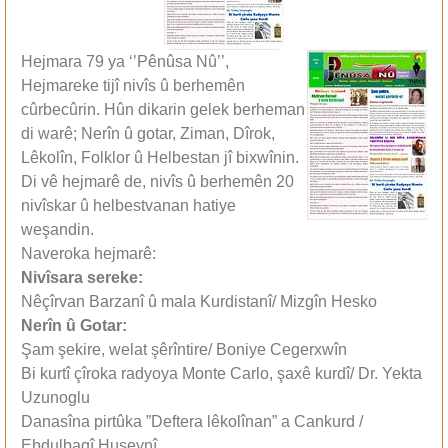
Hejmara 79 ya ‘’Pênûsa Nû’’,
Hejmareke tijî nivîs û berhemên
cûrbecûrin. Hûn dikarin gelek berheman
di warê; Nerîn û gotar, Ziman, Dîrok,
Lêkolîn, Folklor û Helbestan jî bixwînin.
Di vê hejmarê de, nivîs û berhemên 20
nivîskar û helbestvanan hatiye
weşandin.
Naveroka hejmarê:
Nivîsara sereke:
Nêçîrvan Barzanî û mala Kurdistanî/ Mizgîn Hesko
Nerîn û Gotar:
Şam şekire, welat şêrîntire/ Boniye Cegerxwîn
Bi kurtî çîroka radyoya Monte Carlo, şaxê kurdî/ Dr. Yekta
Uzunoglu
Danasîna pirtûka ”Deftera lêkolînan” a Cankurd /
Ebdulbaqî Huseynî