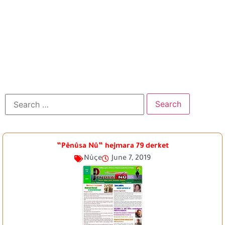
”Pênûsa Nû” hejmara 79 derket
Nûçe
June 7, 2019