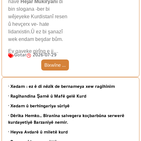
navê
Hejar Mûkiryanî
di
bin slogana -ber bi
wêjeyeke Kurdistanî resen
û hevçerx ve- hate
lidarxistin.Û ez bi şanazî
wek endam beşdar bûm.
Ev gaveke girîng e ji…
Gotar
2026-07-29
Bixwîne ...
· Xedam : ez ê di nêzîk de bernameya xew ragihînim
· Ragihandina Şamê û Mafê gelê Kurd
· Xedam û berhingariya sûriyê
· Dêrika Hemko… Bîranîna salvegera koçbarbûna serwerê
kurdayetiyê Barzaniyê nemir.
· Heyva Avdarê û miletê kurd