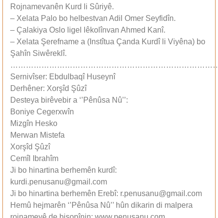
Rojnamevanên Kurd li Sûriyê.
– Xelata Palo bo helbestvan Adil Omer Seyfidîn.
– Çalakiya Oslo ligel lêkolînvan Ahmed Kanî.
– Xelata Şerefname a (Instîtua Çanda Kurdî li Viyêna) bo
Şahîn Siwêreklî.
……………………………………………………………………
Sernivîser: Ebdulbaqî Huseynî
Derhêner: Xorşîd Şûzî
Desteya birêvebir a ‘’Pênûsa Nû’’:
Boniye Cegerxwîn
Mizgîn Hesko
Merwan Mistefa
Xorşîd Şûzî
Cemîl Ibrahîm
Ji bo hinartina berhemên kurdî:
kurdi.penusanu@gmail.com
Ji bo hinartina berhemên Erebî: r.penusanu@gmail.com
Hemû hejmarên ‘’Pênûsa Nû’’ hûn dikarin di malpera
rojnameyê de bişopînin: www.penusanu.com