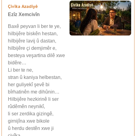
Çivîka Azadiyê
Ezîz Xemcivîn
Baxê peyvan li ber te ye,
hilbijêre biskên hestan,
hilbijêre lavij û dastan,
hilbijêre çi demjimêr e,
besteya veşartina dilê xwe
bidêre…
Li ber te ne,
stran û kaniya helbestan,
her guliyekî şevê bi
bîrhatinên me dihûnin…
Hilbijêre hezkirinê li ser
rûdêmên neynikî,
li ser zerdika gizingê,
girnijîna xwe bikole
û herdu destên xwe ji
çivîka…