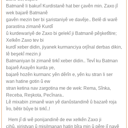
Batmanê li bakurî Kurdistanê hat ber çavên min. Zaxo jî
wek bajarê Batmanê
gavên mezin ber bi şaristaniyê ve davêje.. Belê di warê
parastina zimanê Kurdî
û kurdewariyê de Zaxo bi gelekî ji Batmanê pêşketîtire;
Xelkên Zaxo tev bi
kurdî xeber didin, jiyanek kurmanciya orjînal derbas dikin,
lê beşekî mezin ji
Batmaniyan bi zimanê tirkî xeber didin.. Tevî ku Batman
bajarê Axayên kurda ye,
bajarê hozên kurmanc yên dêrîn e, yên ku stran li ser
wan hatine gotin û ew
stran ketina nav zargotina me de wek: Rema, Sînka,
Receba, Reşkota, Pecînara..
Lê mixabin zimanê wan yê danûstandinê û bazarê roja
îro, bêtir bûye bi tirkî..!
Hem jî di wê ponijandinê de ew xelkên Zaxo ji
cihû, xiristyan û misilmanan hatin bîra min û pêre jî navê