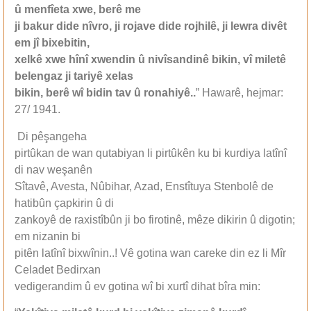
û menfîeta xwe, berê me
ji bakur dide nîvro, ji rojave dide rojhilê, ji lewra divêt
em jî bixebitin,
xelkê xwe hînî xwendin û nivîsandinê bikin, vî miletê
belengaz ji tariyê xelas
bikin, berê wî bidin tav û ronahiyê..
” Hawarê, hejmar:
27/ 1941.
Di pêşangeha
pirtûkan de wan qutabiyan li pirtûkên ku bi kurdiya latînî
di nav weşanên
Sîtavê, Avesta, Nûbihar, Azad, Enstîtuya Stenbolê de
hatibûn çapkirin û di
zankoyê de raxistîbûn ji bo firotinê, mêze dikirin û digotin;
em nizanin bi
pitên latînî bixwînin..! Vê gotina wan careke din ez li Mîr
Celadet Bedirxan
vedigerandim û ev gotina wî bi xurtî dihat bîra min: