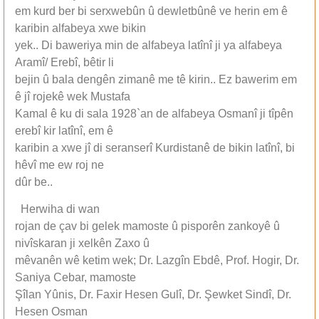
em kurd ber bi serxwebûn û dewletbûnê ve herin em ê
karibin alfabeya xwe bikin
yek.. Di baweriya min de alfabeya latînî ji ya alfabeya
Aramî/ Erebî, bêtir li
bejin û bala dengên zimanê me tê kirin.. Ez bawerim em
ê jî rojekê wek Mustafa
Kamal ê ku di sala 1928`an de alfabeya Osmanî ji tîpên
erebî kir latînî, em ê
karibin a xwe jî di seranserî Kurdistanê de bikin latînî, bi
hêvî me ew roj ne
dûr be..
Herwiha di wan
rojan de çav bi gelek mamoste û pisporên zankoyê û
nivîskaran ji xelkên Zaxo û
mêvanên wê ketim wek; Dr. Lazgîn Ebdê, Prof. Hogir, Dr.
Saniya Cebar, mamoste
Şîlan Yûnis, Dr. Faxir Hesen Gulî, Dr. Şewket Sindî, Dr.
Hesen Osman