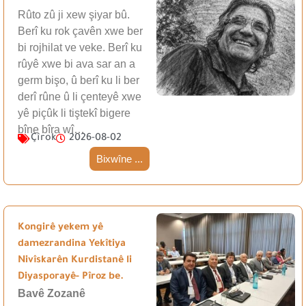
Rûto zû ji xew şiyar bû.
Berî ku rok çavên xwe ber
bi rojhilat ve veke. Berî ku
rûyê xwe bi ava sar an a
germ bişo, û berî ku li ber
derî rûne û li çenteyê xwe
yê piçûk li tiştekî bigere
bîne bîra wî…
Çîrok
2026-08-02
Bixwîne ...
Kongirê yekem yê
damezrandina Yekîtiya
Nivîskarên Kurdistanê li
Diyasporayê- Pîroz be.
Bavê Zozanê