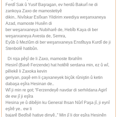
Ferdî Sak û Yusif Başragan, ev herdû Bakurî ne di
zankoya Zaxo de mamostetiyê
dikin.. Nivîskar Eslîxan Yildirim xwediya weşanxaneya
Azad, mamoste Husên di
ber weşanxaneya Nubiharê de, Hebîb Kaya di ber
weşanxaneya Avesta de, Semra,
Eyûb û Mezlûm di ber weşanxaneya Enstîtuya Kurdî de ji
Stenbolê hatibûn.
Di roja pêşî de li Zaxo, mamoste Ibrahîm
Hesinî (Bavê Ferzende) hat hotêlê serdana min, ez û wî,
pêlekê li Zaxoka kevin
geriyan, paşê em li çayxaneyek biçûk rûniştin û ketin
dabaşa eşîra Hesinan de..
Wî ji min re got; “Ferzendeyê navdar di serhildana Agirî
de ew jî ji eşîra
Hesina ye û dibêjin ku General Ihsan Nûrî Paşa jî, ji eynî
eşîrê ye.. ew li
bajarê Bedîsê hatiye dinyê..” Min jî li dor eşîra Hesinên