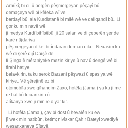
Amrîkî; bi cil û bergên pêşmergeyan pêçayî bû,
demaçeya wê bi kêleka wî ve
berdayî bû, ala Kurdistanê bi milê wê ve daliqandî bû.. Li
gor ku min navê wê
ji medya Kurdî bihîstibû, ji 20 salan ve di çeperên şer de
karê nûjdariya
pêşmergeyan dike; birîndaran derman dike.. Nexasim ku
wê di şerê dijî Daişê de
li Şingalê mêraniyeke mezin kiriye û nav û dengê wê bi
firehî hatiye
belavkirin, ta ku serok Barzanî pêşwazî û spasiya wê
kiriye.. Vê şêrejinê ez bi
otomobîla xwe gîhandim Zaxo, hotêla (Jamal) ya ku ji me
re hatibû terxankirin û
alîkariya xwe ji min re diyar kir.
Li hotêla (Jamal), çav bi dost û hevalên ku ew
jî wek min hatibûn, ketim; nivîskar Qahir Bateyî xwediyê
weşanxaneya Sîtavê,