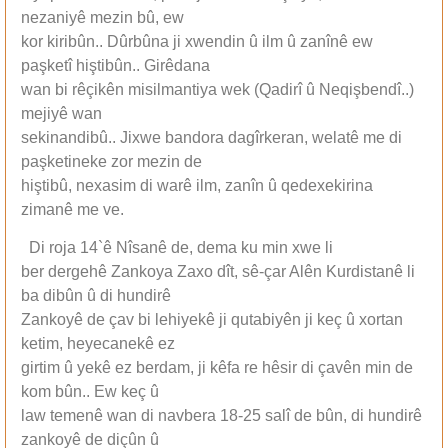
nezaniyê mezin bû, ew
kor kiribûn.. Dûrbûna ji xwendin û ilm û zanînê ew
paşketî hiştibûn.. Girêdana
wan bi rêçikên misilmantiya wek (Qadirî û Neqişbendî..)
mejiyê wan
sekinandibû.. Jixwe bandora dagîrkeran, welatê me di
paşketineke zor mezin de
hiştibû, nexasim di warê ilm, zanîn û qedexekirina
zimanê me ve.
Di roja 14`ê Nîsanê de, dema ku min xwe li
ber dergehê Zankoya Zaxo dît, sê-çar Alên Kurdistanê li
ba dibûn û di hundirê
Zankoyê de çav bi lehiyekê ji qutabiyên ji keç û xortan
ketim, heyecanekê ez
girtim û yekê ez berdam, ji kêfa re hêsir di çavên min de
kom bûn.. Ew keç û
law temenê wan di navbera 18-25 salî de bûn, di hundirê
zankoyê de diçûn û