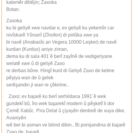
kalemêr dibêjin; Zaxoka
Botan.
Zaxoka
ku bi geliyê xwe navdar e, ev geliyê ku yekemîn car
nivîskarê Yûnanî (Zînofon) di pirtûka xwe ya
bi navê (Anabasîs an Vegera 10000 Leşker) de navê
kurdan (Kurdux) aniye ziman,
dema ku di sala 401`ê berî zayînê de vedigeriyane
welatê xwe û di geliyê Zaxo
re derbas bûne. Hingî kurd di Geliyê Zaxo de ketine
pêşiya wan de û gelek
serêşandin ji wan re çêkirine..
Zaxo; ev bajarê ku berî serhildana 1991`ê wek
gundekî bû, îro wek bajarekî modern û pêşketî li dor
Çemê Xabûr, Pira Delal û çiyayên derdorê de xuya dike.
Avaniyên
wê ber bi asman ve bilind dibin.. Bi ponijandina di bajarê
Zaxo de, bajarê