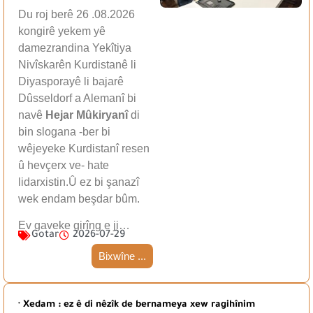
Du roj berê 26 .08.2026
kongirê yekem yê
damezrandina Yekîtiya
Nivîskarên Kurdistanê li
Diyasporayê li bajarê
Dûsseldorf a Alemanî bi
navê
Hejar Mûkiryanî
di
bin slogana -ber bi
wêjeyeke Kurdistanî resen
û hevçerx ve- hate
lidarxistin.Û ez bi şanazî
wek endam beşdar bûm.
Ev gaveke girîng e ji…
Gotar
2026-07-29
Bixwîne ...
· Xedam : ez ê di nêzîk de bernameya xew ragihînim