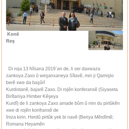
Konê
Reş
Di roja 13 Nîsana 2019`an de, li ser daxwaza
zankoya Zaxo û weşanxaneya Sîtavê, min ji Qamişlo
berê xwe da başûrî
Kurdistanê, bajarê Zaxo. Di rojên konferansê (Siyaseta
Birîtaniya Himber Kêşeya
Kurdî) de li zankoya Zaxo amade bûm û min du pirtûkên
xwe di rojên konfransê de
îmza kirin. Herdû pirtûk yek bi navê (Beriya Mêrdîmê;
Romana Heyamên