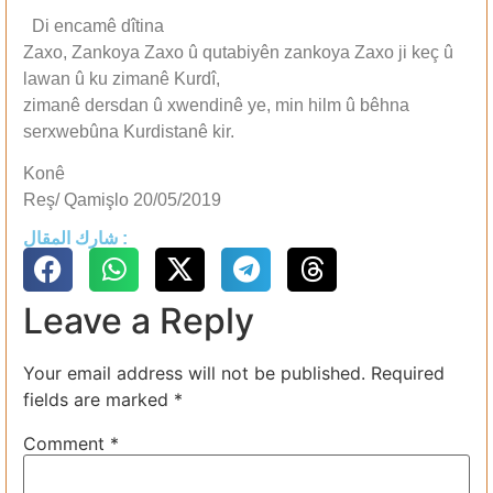
Di encamê dîtina
Zaxo, Zankoya Zaxo û qutabiyên zankoya Zaxo ji keç û
lawan û ku zimanê Kurdî,
zimanê dersdan û xwendinê ye, min hilm û bêhna
serxwebûna Kurdistanê kir.
Konê
Reş/ Qamişlo 20/05/2019
شارك المقال :
Leave a Reply
Your email address will not be published.
Required
fields are marked
*
Comment
*