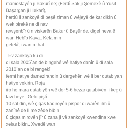
mamostayên ji Bakurî ne; (Ferdî Sak ji Şernexê û Yusif
Başargan ji Hekarî),
herdû li zankoyê di beşê ziman û wêjeyê de kar dikin û
wek pirekê ne di nav
rewşenbîr û nivîskarên Bakur û Başûr de, digel hevalê
wan Hebîb Kaya.. Kêfa min
gelekî ji wan re hat.
Ev zankoya ku di
di sala 2005`an de bingehê wê hatiye danîn û di sala
2010`an de bi rengekî
fermî hatiye damezirandin û dergehên wê li ber qutabiyan
hatiye vekirin. Roja
îro hejmara qutabiyên wê dor 5-6 hezar qutabiyên ji keç û
law heye.. Gelo piştî
10 sal din, wê çiqas kadiroyên pispor di warên ilm û
zanînê de li me zêde bibin
û çiqas mirovên jîr û zana ji vê zankoyê xwendina xwe
xelas bikin.. Xwedê wan