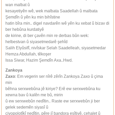
wan malbat û
kesayetiyên wê, wek malbata Saadellah û malbata
Şemdîn û yên ku min bihîstine
hatin bîra min.. digel navdarên wê yên ku xebat û bizav di
ber hebûna kurdatiyê
de kirine, di ber çavên min re derbas bûn wek:
helbestvan û siyasetmedarê şehîd
Salih Elyûsifî, nivîskar Selah Saadelleah, siyasetmedar
Hemza Abdullah, têkoşer
Issa Siwar, Hazim Şemdîn Axa..Hwd.
Zankoya
Zaxo
: Em vegerin ser nîrê zêrîn Zankoya Zaxo û çima
min
bêhna serxwebûna jê kiriye? Erê ew serxwebûna ku
xewna bav û kalên me bû, mirin
û ew serxwebûn nedîtin.. Raste ew serxwebûn ji ber
gelek sedemên siyasî û
ciyopolotîkî nedîtin, pêre jî bandora eşîtiyê, cehalet û