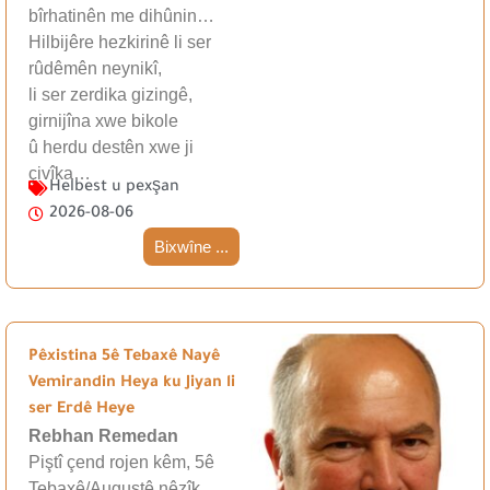
bîrhatinên me dihûnin…
Hilbijêre hezkirinê li ser
rûdêmên neynikî,
li ser zerdika gizingê,
girnijîna xwe bikole
û herdu destên xwe ji
çivîka…
Helbest u pexşan
2026-08-06
Bixwîne ...
Pêxistina 5ê Tebaxê Nayê
Vemirandin Heya ku Jiyan li
ser Erdê Heye
Rebhan Remedan
Piştî çend rojen kêm, 5ê
Tebaxê/Augustê nêzîk