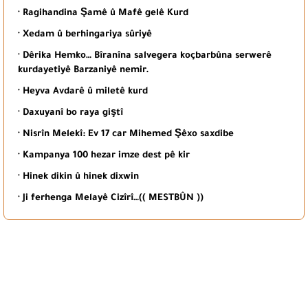
· Ragihandina Şamê û Mafê gelê Kurd
· Xedam û berhingariya sûriyê
· Dêrika Hemko… Bîranîna salvegera koçbarbûna serwerê
kurdayetiyê Barzaniyê nemir.
· Heyva Avdarê û miletê kurd
· Daxuyanî bo raya giştî
· Nisrîn Melekî: Ev 17 car Mihemed Şêxo saxdibe
· Kampanya 100 hezar imze dest pê kir
· Hinek dikin û hinek dixwin
· Ji ferhenga Melayê Cizîrî…(( MESTBÛN ))