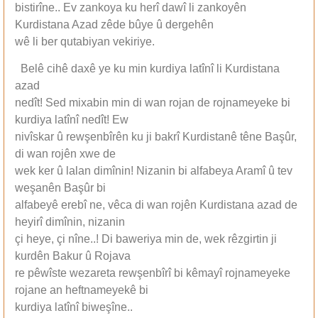
bistirîne.. Ev zankoya ku herî dawî li zankoyên
Kurdistana Azad zêde bûye û dergehên
wê li ber qutabiyan vekiriye.
Belê cihê daxê ye ku min kurdiya latînî li Kurdistana
azad
nedît! Sed mixabin min di wan rojan de rojnameyeke bi
kurdiya latînî nedît! Ew
nivîskar û rewşenbîrên ku ji bakrî Kurdistanê têne Başûr,
di wan rojên xwe de
wek ker û lalan dimînin! Nizanin bi alfabeya Aramî û tev
weşanên Başûr bi
alfabeyê erebî ne, vêca di wan rojên Kurdistana azad de
heyirî dimînin, nizanin
çi heye, çi nîne..! Di baweriya min de, wek rêzgirtin ji
kurdên Bakur û Rojava
re pêwîste wezareta rewşenbîrî bi kêmayî rojnameyeke
rojane an heftnameyekê bi
kurdiya latînî biweşîne..