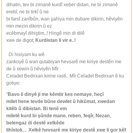
dihatin, tev bi zimanê kurdî xeber didan, ne bi zimanê
erebî, ne bi tirkî û ne
bi farsî zanîbûn, wan şahiya min dubare dikirin, hêviyên
min mezin dikirin û ez
ecêbmayî dihiştim..! Hingê min di dilê
xwe de digot;
Kurdistan li vir e..!
Di hisiyam ku wê
zankoyê û wan qutabiyan hevsarê me kiriye destên me
de û xewin û hêviyên Mîr
Celadet Bedirxan kirine rastî.. Mîr Celadet Bedirxan ê ku
gotiye:
“
Bavo li dinyê ji me kêmtir kes nemaye, heçî
milet hene tevde bûne dewlet û hikûmat, xwedan
kitêb û dibistan. Bi tenê em
miletê kurd bi şûnde mane, reben, feqîr, Nezan,
belengaz di destê xelkêde
lihîstok… Xelkê hevsarê me kiriye destê xwe li gor kêf