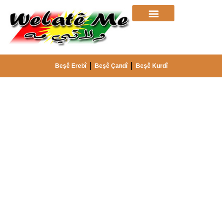
Beşê Erebî
Beşê Çandî
Beșê Kurdî