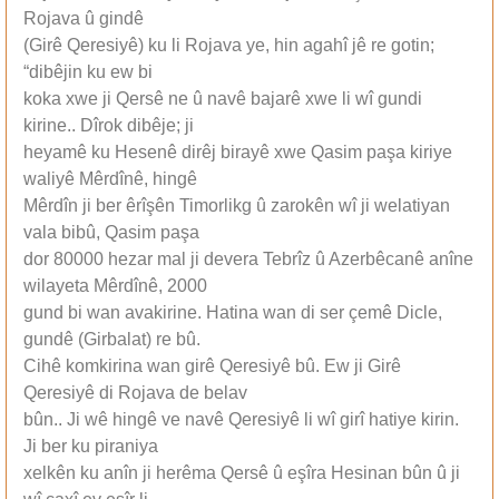
Rojava û gindê
(Girê Qeresiyê) ku li Rojava ye, hin agahî jê re gotin;
“dibêjin ku ew bi
koka xwe ji Qersê ne û navê bajarê xwe li wî gundi
kirine.. Dîrok dibêje; ji
heyamê ku Hesenê dirêj birayê xwe Qasim paşa kiriye
waliyê Mêrdînê, hingê
Mêrdîn ji ber êrîşên Timorlikg û zarokên wî ji welatiyan
vala bibû, Qasim paşa
dor 80000 hezar mal ji devera Tebrîz û Azerbêcanê anîne
wilayeta Mêrdînê, 2000
gund bi wan avakirine. Hatina wan di ser çemê Dicle,
gundê (Girbalat) re bû.
Cihê komkirina wan girê Qeresiyê bû. Ew ji Girê
Qeresiyê di Rojava de belav
bûn.. Ji wê hingê ve navê Qeresiyê li wî girî hatiye kirin.
Ji ber ku piraniya
xelkên ku anîn ji herêma Qersê û eşîra Hesinan bûn û ji