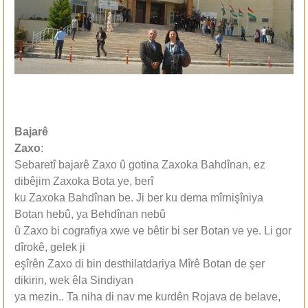
Bajarê
Zaxo
:
Sebaretî bajarê Zaxo û gotina Zaxoka Bahdînan, ez
dibêjim Zaxoka Bota ye, berî
ku Zaxoka Bahdînan be. Ji ber ku dema mîrnişîniya
Botan hebû, ya Behdînan nebû
û Zaxo bi cografiya xwe ve bêtir bi ser Botan ve ye. Li gor
dîrokê, gelek ji
eşîrên Zaxo di bin desthilatdariya Mîrê Botan de şer
dikirin, wek êla Sindiyan
ya mezin.. Ta niha di nav me kurdên Rojava de belave,