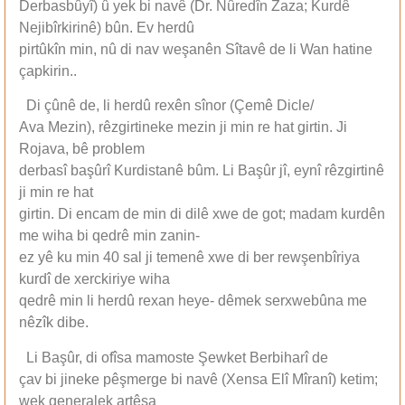
Derbasbûyî) û yek bi navê (Dr. Nûredîn Zaza; Kurdê
Nejibîrkirinê) bûn. Ev herdû
pirtûkîn min, nû di nav weşanên Sîtavê de li Wan hatine
çapkirin..
Di çûnê de, li herdû rexên sînor (Çemê Dicle/
Ava Mezin), rêzgirtineke mezin ji min re hat girtin. Ji
Rojava, bê problem
derbasî başûrî Kurdistanê bûm. Li Başûr jî, eynî rêzgirtinê
ji min re hat
girtin. Di encam de min di dilê xwe de got; madam kurdên
me wiha bi qedrê min zanin-
ez yê ku min 40 sal ji temenê xwe di ber rewşenbîriya
kurdî de xerckiriye wiha
qedrê min li herdû rexan heye- dêmek serxwebûna me
nêzîk dibe.
Li Başûr, di ofîsa mamoste Şewket Berbiharî de
çav bi jineke pêşmerge bi navê (Xensa Elî Mîranî) ketim;
wek generalek artêşa