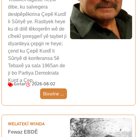
dibe, ku salvegera
destpêpêkirina Çepê Kurdî
li Sûriyê ye. Rastiyek heye
ku di dilê têkoşerên wê de
cîhekî şoreşgerî yê taybet ji
diyardeya çepgir re heye;
çend ku Çepê Kurdî li
Sûriyê di konferansa 5ê
Tebaxê ya sala 1965an de
ji bo Partiya Demokrata
Kurd a Çep…
Gotar
2026-08-02
Bixwîne ...
WELATEKÎ WINDA
Fewaz EBDÊ