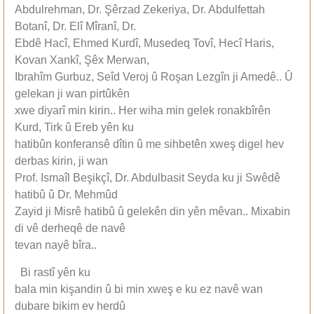
Abdulrehman, Dr. Şêrzad Zekeriya, Dr. Abdulfettah
Botanî, Dr. Elî Mîranî, Dr.
Ebdê Hacî, Ehmed Kurdî, Musedeq Tovî, Hecî Haris,
Kovan Xankî, Şêx Merwan,
Ibrahîm Gurbuz, Seîd Veroj û Roşan Lezgîn ji Amedê.. Û
gelekan ji wan pirtûkên
xwe diyarî min kirin.. Her wiha min gelek ronakbîrên
Kurd, Tirk û Ereb yên ku
hatibûn konferansê dîtin û me sihbetên xweş digel hev
derbas kirin, ji wan
Prof. Ismaîl Beşikçî, Dr. Abdulbasit Seyda ku ji Swêdê
hatibû û Dr. Mehmûd
Zayid ji Misrê hatibû û gelekên din yên mêvan.. Mixabin
di vê derheqê de navê
tevan nayê bîra..
Bi rastî yên ku
bala min kişandin û bi min xweş e ku ez navê wan
dubare bikim ev herdû