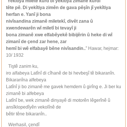
“
Yekîtiya miletê kurd bi yekîtiya zimanê kurdî
tête pê. Di yekîtiya zimên de gava pêşîn jî yekîtiya
herfan e. Yanî ji bona
nivîsandina zimanê miletekî, divêt zana û
xwendewarên wî miletî bi tevayî ji
bona zimanê xwe elfabêyekê bibijêrin û heke di wî
zimanî de çend zar hene, zar
hemî bi wê elfabayê bêne nivîsandin..
” Hawar, hejmar:
10/ 1932
Tiştê zanim ku,
iro alfabeya Latînî di cîhanê de bi hevbeşî tê bikaranîn.
Bikaranîna alfebeya
Latînî ji bo zimanê me gavek hemdem û girîng e. Ji ber ku
zimanê bi alfebeya
Latînî be, wek zimanê dinyayê di motorên lêgerînê û
ansîklopedîyên vekolînê de
bêtir têne bikaranîn..
Werhasil, çendî