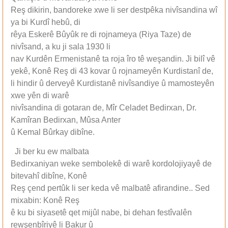
Reş dikirin, bandoreke xwe li ser destpêka nivîsandina wî
ya bi Kurdî hebû, di
rêya Eskerê Bûyûk re di rojnameya (Riya Taze) de
nivîsand, a ku ji sala 1930 li
nav Kurdên Ermenistanê ta roja îro tê weşandin. Ji bilî vê
yekê, Konê Reş di 43 kovar û rojnameyên Kurdistanî de,
li hindir û derveyê Kurdistanê nivîsandiye û mamosteyên
xwe yên di warê
nivîsandina di gotaran de, Mîr Celadet Bedirxan, Dr.
Kamîran Bedirxan, Mûsa Anter
û Kemal Bûrkay dibîne.
Ji ber ku ew malbata
Bedirxaniyan weke sembolekê di warê kordolojiyayê de
bitevahî dibîne, Konê
Reş çend pertûk li ser keda vê malbatê afirandine.. Sed
mixabin: Konê Reş
ê ku bi siyasetê qet mijûl nabe, bi dehan festîvalên
rewşenbîriyê li Bakur û