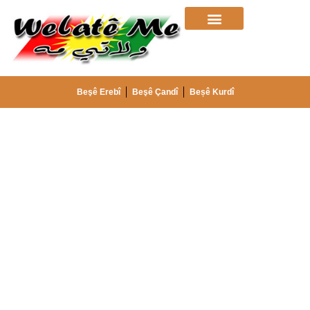
Beşê Erebî
Beşê Çandî
Beșê Kurdî