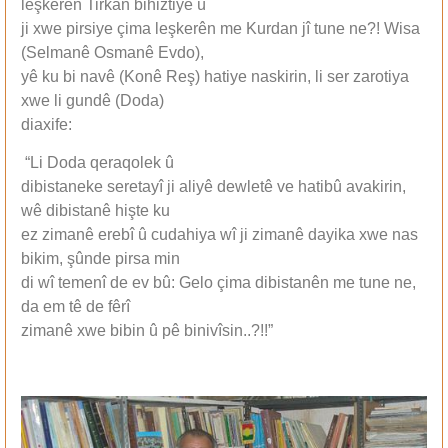
leşkerên Tirkan bihiztiye û
ji xwe pirsiye çima leşkerên me Kurdan jî tune ne?! Wisa
(Selmanê Osmanê Evdo),
yê ku bi navê (Konê Reş) hatiye naskirin, li ser zarotiya
xwe li gundê (Doda)
diaxife:
“Li Doda qeraqolek û
dibistaneke seretayî ji aliyê dewletê ve hatibû avakirin,
wê dibistanê hişte ku
ez zimanê erebî û cudahiya wî ji zimanê dayika xwe nas
bikim, şûnde pirsa min
di wî temenî de ev bû: Gelo çima dibistanên me tune ne,
da em tê de fêrî
zimanê xwe bibin û pê binivîsin..?!!”