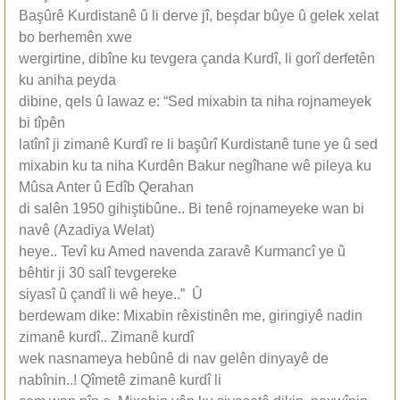
Başûrê Kurdistanê û li derve jî, beşdar bûye û gelek xelat
bo berhemên xwe
wergirtine, dibîne ku tevgera çanda Kurdî, li gorî derfetên
ku aniha peyda
dibine, qels û lawaz e: “Sed mixabin ta niha rojnameyek
bi tîpên
latînî ji zimanê Kurdî re li başûrî Kurdistanê tune ye û sed
mixabin ku ta niha Kurdên Bakur negîhane wê pileya ku
Mûsa Anter û Edîb Qerahan
di salên 1950 gihiştibûne.. Bi tenê rojnameyeke wan bi
navê (Azadiya Welat)
heye.. Tevî ku Amed navenda zaravê Kurmancî ye û
bêhtir ji 30 salî tevgereke
siyasî û çandî li wê heye..” Û
berdewam dike: Mixabin rêxistinên me, giringiyê nadin
zimanê kurdî.. Zimanê kurdî
wek nasnameya hebûnê di nav gelên dinyayê de
nabînin..! Qîmetê zimanê kurdî li