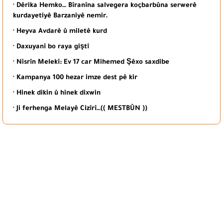
· Dêrika Hemko… Bîranîna salvegera koçbarbûna serwerê
kurdayetiyê Barzaniyê nemir.
· Heyva Avdarê û miletê kurd
· Daxuyanî bo raya giştî
· Nisrîn Melekî: Ev 17 car Mihemed Şêxo saxdibe
· Kampanya 100 hezar imze dest pê kir
· Hinek dikin û hinek dixwin
· Ji ferhenga Melayê Cizîrî…(( MESTBÛN ))