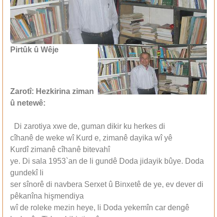
Pirtûk û Wêje
Zarotî: Hezkirina ziman
û netewê:
Di zarotiya xwe de, guman dikir ku herkes di
cîhanê de weke wî Kurd e, zimanê dayika wî yê
Kurdî zimanê cîhanê bitevahî
ye. Di sala 1953`an de li gundê Doda jidayik bûye. Doda
gundekî li
ser sînorê di navbera Serxet û Binxetê de ye, ev dever di
pêkanîna hişmendiya
wî de roleke mezin heye, li Doda yekemîn car dengê