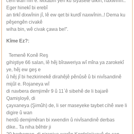
cem wan nîn e. Mixabin yên ku siyasetê dikin, naxwînin..
Eger hinekî bi erebî
an tirkî dixwînin jî, lê ew qet bi kurdî naxwînin..! Dema ku
pêşengên civakê
wiha bin, wê civak çawa be!”.
Kîme Ez?:
Temenê Konê Reş
gihiştiye 66 salan, lê hêj bîraweriya wî mîna ya zarokekî
ye, hêj ew geş e
û hêj jî bi hezkirinekê dirahêjê pênûsê û bi nivîsandinê
mijûl e. Rojaneya wî
di navbera demjimêr 9 û 11`ê sibehê de li bajarê
Qamişloyê, di
çayxaneya (Şimûh) de, li ser maseyeke taybet cihê xwe li
digire û wan
herdû demjimêran bi xwendin û nivîsandinê derbas
dike.. Ta niha bêhtir ji