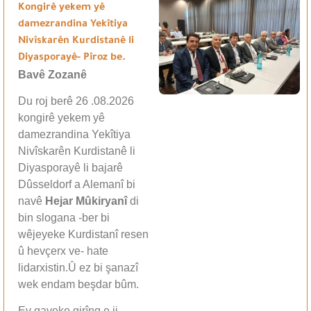
Kongirê yekem yê
damezrandina Yekîtiya
Nivîskarên Kurdistanê li
Diyasporayê- Pîroz be.
Bavê Zozanê
Du roj berê 26 .08.2026
kongirê yekem yê
damezrandina Yekîtiya
Nivîskarên Kurdistanê li
Diyasporayê li bajarê
Dûsseldorf a Alemanî bi
navê
Hejar Mûkiryanî
di
bin slogana -ber bi
wêjeyeke Kurdistanî resen
û hevçerx ve- hate
lidarxistin.Û ez bi şanazî
wek endam beşdar bûm.
Ev gaveke girîng e ji…