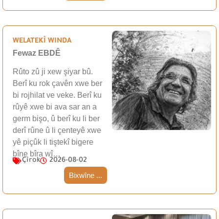
WELATEKÎ WINDA
Fewaz EBDÊ
Rûto zû ji xew şiyar bû.
Berî ku rok çavên xwe ber
bi rojhilat ve veke. Berî ku
rûyê xwe bi ava sar an a
germ bişo, û berî ku li ber
derî rûne û li çenteyê xwe
yê piçûk li tiştekî bigere
bîne bîra wî…
Çîrok
2026-08-02
Bixwîne ...