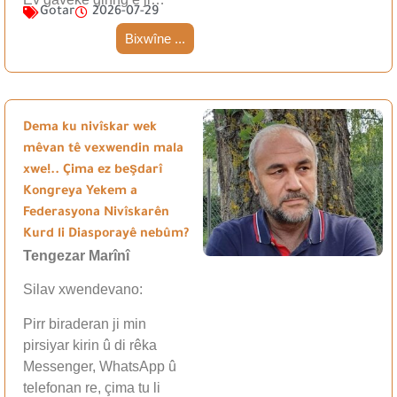
Gotar
2026-07-29
Bixwîne ...
Dema ku nivîskar wek
mêvan tê vexwendin mala
xwe!.. Çima ez beşdarî
Kongreya Yekem a
Federasyona Nivîskarên
Kurd li Diasporayê nebûm?
Tengezar Marînî
Silav xwendevano:
Pirr biraderan ji min
pirsiyar kirin û di rêka
Messenger, WhatsApp û
telefonan re, çima tu li