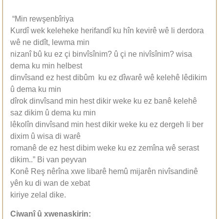
“Min rewşenbîriya
Kurdî wek keleheke herifandî ku hîn kevirê wê li derdora
wê ne didît, lewma min
nizanî bû ku ez çi binvîsînim? û çi ne nivîsînim? wisa
dema ku min helbest
dinvîsand ez hest dibûm ku ez dîwarê wê kelehê lêdikim
û dema ku min
dîrok dinvîsand min hest dikir weke ku ez banê kelehê
saz dikim û dema ku min
lêkolîn dinvîsand min hest dikir weke ku ez dergeh li ber
dixim û wisa di warê
romanê de ez hest dibim weke ku ez zemîna wê serast
dikim..” Bi van peyvan
Konê Reş nêrîna xwe libarê hemû mijarên nivîsandinê
yên ku di wan de xebat
kiriye zelal dike.
Ciwanî û xwenaskirin: