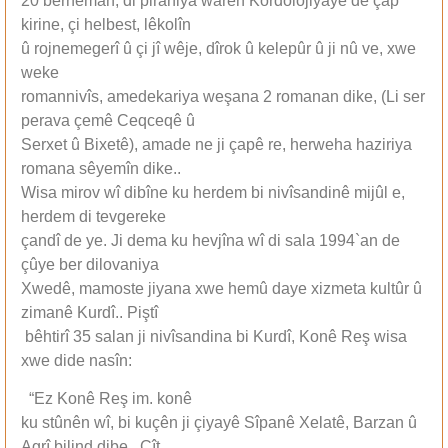
20 berheman, di piraniya warên Kordolojiyayê de çap
kirine, çi helbest, lêkolîn
û rojnemegerî û çi jî wêje, dîrok û kelepûr û ji nû ve, xwe
weke
romannivîs, amedekariya weşana 2 romanan dike, (Li ser
perava çemê Ceqceqê û
Serxet û Bixetê), amade ne ji çapê re, herweha haziriya
romana sêyemîn dike..
Wisa mirov wî dibîne ku herdem bi nivîsandinê mijûl e,
herdem di tevgereke
çandî de ye. Ji dema ku hevjîna wî di sala 1994`an de
çûye ber dilovaniya
Xwedê, mamoste jiyana xwe hemû daye xizmeta kultûr û
zimanê Kurdî.. Piştî
bêhtirî 35 salan ji nivîsandina bi Kurdî, Konê Reş wisa
xwe dide nasîn:
“Ez Konê Reş im. konê
ku stûnên wî, bi kuçên ji çiyayê Sîpanê Xelatê, Barzan û
Agrî bilind dibe.. Çît