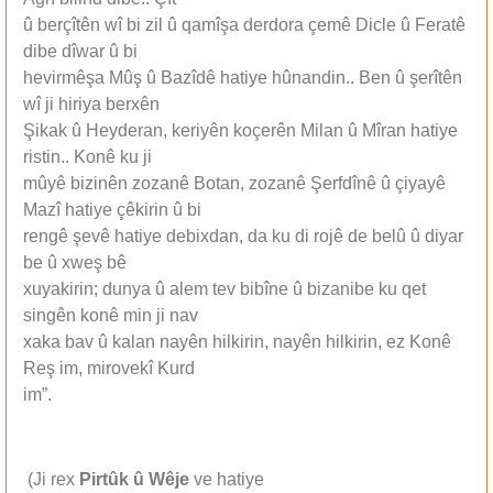
û berçîtên wî bi zil û qamîşa derdora çemê Dicle û Feratê
dibe dîwar û bi
hevirmêşa Mûş û Bazîdê hatiye hûnandin.. Ben û şerîtên
wî ji hiriya berxên
Şikak û Heyderan, keriyên koçerên Milan û Mîran hatiye
ristin.. Konê ku ji
mûyê bizinên zozanê Botan, zozanê Şerfdînê û çiyayê
Mazî hatiye çêkirin û bi
rengê şevê hatiye debixdan, da ku di rojê de belû û diyar
be û xweş bê
xuyakirin; dunya û alem tev bibîne û bizanibe ku qet
singên konê min ji nav
xaka bav û kalan nayên hilkirin, nayên hilkirin, ez Konê
Reş im, mirovekî Kurd
im”.
(Ji rex
Pirtûk û Wêje
ve hatiye