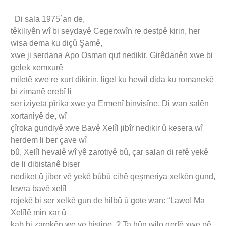
Di sala 1975`an de,
têkiliyên wî bi seydayê Cegerxwîn re destpê kirin, her
wisa dema ku diçû Şamê,
xwe ji serdana Apo Osman qut nedikir. Girêdanên xwe bi
gelek xemxurê
miletê xwe re xurt dikirin, ligel ku hewil dida ku romanekê
bi zimanê erebî li
ser iziyeta pîrika xwe ya Ermenî binvisîne. Di wan salên
xortaniyê de, wî
çîroka gundiyê xwe Bavê Xelîl jibîr nedikir û kesera wî
herdem li ber çave wî
bû, Xelîl hevalê wî yê zarotiyê bû, çar salan di refê yekê
de li dibistanê biser
nediket û jiber vê yekê bûbû cihê qeşmeriya xelkên gund,
lewra bavê xelîl
rojekê bi ser xelkê gun de hilbû û gote wan: “Lawo! Ma
Xelîlê min xar û
kab bi zarokên we ve hiştine..? Ta hûn wilo qerfê xwe pê