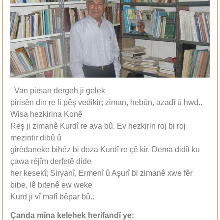
Van pirsan dergeh ji gelek
pirisên din re li pêş vedikir; ziman, hebûn, azadî û hwd..
Wisa hezkirina Konê
Reş ji zimanê Kurdî re ava bû. Ev hezkirin roj bi roj
mezintir dibû û
girêdaneke bihêz bi doza Kurdî re çê kir. Dema didît ku
çawa rêjîm derfetê dide
her kesekî; Siryanî, Ermenî û Aşurî bi zimanê xwe fêr
bibe, lê bitenê ew weke
Kurd ji vî mafî bêpar bû..
Çanda mîna kelehek herifandî ye: