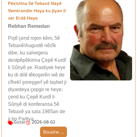
Pêxistina 5ê Tebaxê Nayê
Vemirandin Heya ku Jiyan li
ser Erdê Heye
Rebhan Remedan
Piştî çend rojen kêm, 5ê
Tebaxê/Augustê nêzîk
dibe, ku salvegera
destpêpêkirina Çepê Kurdî
li Sûriyê ye. Rastiyek heye
ku di dilê têkoşerên wê de
cîhekî şoreşgerî yê taybet ji
diyardeya çepgir re heye;
çend ku Çepê Kurdî li
Sûriyê di konferansa 5ê
Tebaxê ya sala 1965an de
ji bo Partiya…
Gotar
2026-08-02
Bixwîne ...