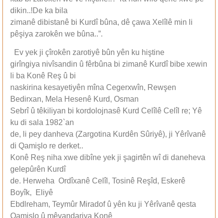
dikin..!De ka bila
zimanê dibistanê bi Kurdî bûna, dê çawa Xelîlê min li
pêşiya zarokên we bûna..”.
Ev yek ji çîrokên zarotiyê bûn yên ku hiştine
girîngiya nivîsandin û fêrbûna bi zimanê Kurdî bibe xewin
li ba Konê Reş û bi
naskirina kesayetiyên mîna Cegerxwîn, Rewşen
Bedirxan, Mela Hesenê Kurd, Osman
Sebrî û têkiliyan bi kordolojnasê Kurd Celîlê Celîl re; Yê
ku di sala 1982`an
de, li pey danheva (Zargotina Kurdên Sûriyê), ji Yêrîvanê
di Qamişlo re derket..
Konê Reş niha xwe dibîne yek ji şagirtên wî di daneheva
gelepûrên Kurdî
de. Herweha Ordîxanê Celîl, Tosinê Reşîd, Eskerê
Boyîk, Eliyê
Ebdlreham, Teymûr Miradof û yên ku ji Yêrîvanê qesta
Qamişlo û mêvandariya Konê