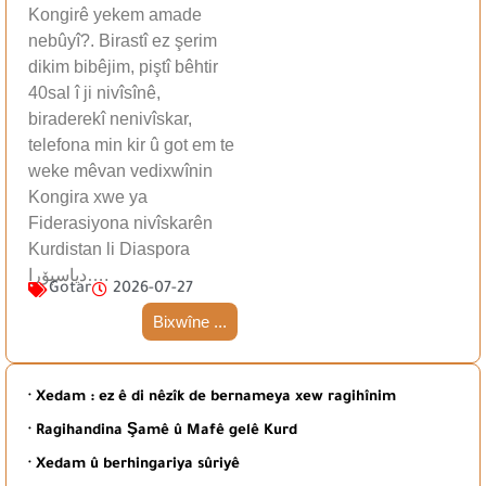
Kongirê yekem amade
nebûyî?. Birastî ez şerim
dikim bibêjim, piştî bêhtir
40sal î ji nivîsînê,
biraderekî nenivîskar,
telefona min kir û got em te
weke mêvan vedixwînin
Kongira xwe ya
Fiderasiyona nivîskarên
Kurdistan li Diaspora
دیاسپۆرا….
Gotar
2026-07-27
Bixwîne ...
· Xedam : ez ê di nêzîk de bernameya xew ragihînim
· Ragihandina Şamê û Mafê gelê Kurd
· Xedam û berhingariya sûriyê