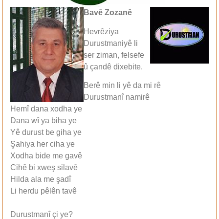
Bavê Zozanê
Hevrêziya
Durustmaniyê li
ser ziman, felsefe
û çandê dixebite.
Berê min li yê da mi rê
Durustmanî namirê
Hemî dana xodha ye
Dana wî ya biha ye
Yê durust be giha ye
Şahiya her ciha ye
Xodha bide me gavê
Cihê bi xweş silavê
Hilda ala me şadî
Li herdu pêlên tavê
Durustmanî çi ye?