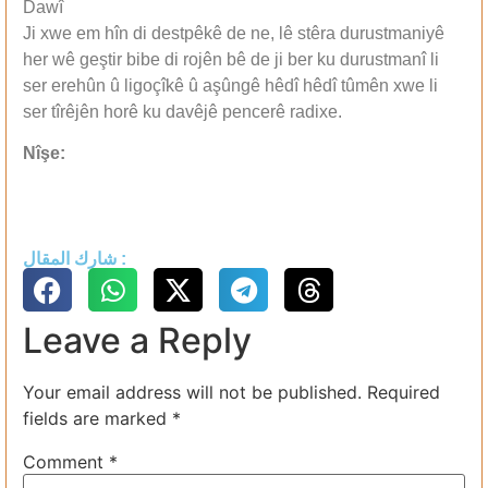
Dawî
Ji xwe em hîn di destpêkê de ne, lê stêra durustmaniyê
her wê geştir bibe di rojên bê de ji ber ku durustmanî li
ser erehûn û ligoçîkê û aşûngê hêdî hêdî tûmên xwe li
ser tîrêjên horê ku davêjê pencerê radixe.
Nîşe:
شارك المقال :
Leave a Reply
Your email address will not be published.
Required
fields are marked
*
Comment
*