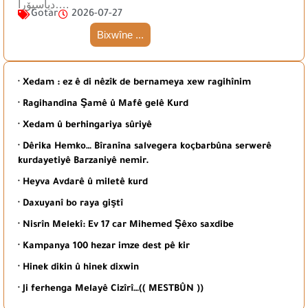
دیاسپۆرا….
Gotar
2026-07-27
Bixwîne ...
· Xedam : ez ê di nêzîk de bernameya xew ragihînim
· Ragihandina Şamê û Mafê gelê Kurd
· Xedam û berhingariya sûriyê
· Dêrika Hemko… Bîranîna salvegera koçbarbûna serwerê
kurdayetiyê Barzaniyê nemir.
· Heyva Avdarê û miletê kurd
· Daxuyanî bo raya giştî
· Nisrîn Melekî: Ev 17 car Mihemed Şêxo saxdibe
· Kampanya 100 hezar imze dest pê kir
· Hinek dikin û hinek dixwin
· Ji ferhenga Melayê Cizîrî…(( MESTBÛN ))