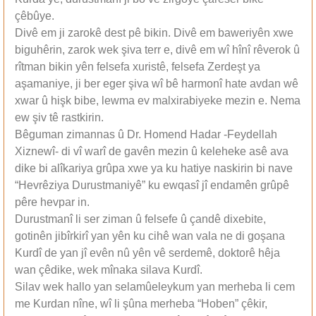
çêbûye.
Divê em ji zarokê dest pê bikin. Divê em baweriyên xwe
biguhêrin, zarok wek şiva terr e, divê em wî hînî rêverok û
rîtman bikin yên felsefa xuristê, felsefa Zerdeşt ya
aşamaniye, ji ber eger şiva wî bê harmonî hate avdan wê
xwar û hişk bibe, lewma ev malxirabiyeke mezin e. Nema
ew şiv tê rastkirin.
Bêguman zimannas û Dr. Homend Hadar -Feydellah
Xiznewî- di vî warî de gavên mezin û keleheke asê ava
dike bi alîkariya grûpa xwe ya ku hatiye naskirin bi nave
“Hevrêziya Durustmaniyê” ku ewqasî jî endamên grûpê
pêre hevpar in.
Durustmanî li ser ziman û felsefe û çandê dixebite,
gotinên jibîrkirî yan yên ku cihê wan vala ne di goşana
Kurdî de yan jî evên nû yên vê serdemê, doktorê hêja
wan çêdike, wek mînaka silava Kurdî.
Silav wek hallo yan selamûeleykum yan merheba li cem
me Kurdan nîne, wî li şûna merheba “Hoben” çêkir,