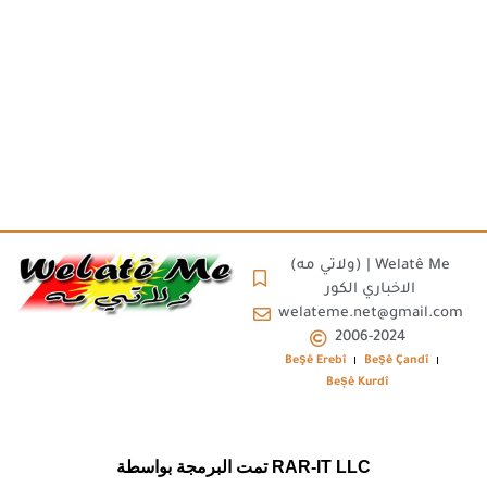
(ولاتي مه) | Welatê Me
الاخباري الكور
welateme.net@gmail.com
2006-2024
Beşê Erebî
Beşê Çandî
Beșê Kurdî
تمت البرمجة بواسطة RAR-IT LLC