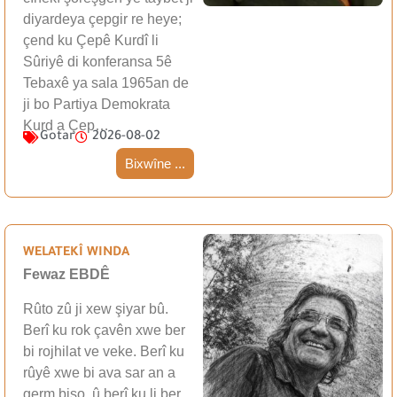
diyardeya çepgir re heye;
çend ku Çepê Kurdî li
Sûriyê di konferansa 5ê
Tebaxê ya sala 1965an de
ji bo Partiya Demokrata
Kurd a Çep…
Gotar
2026-08-02
Bixwîne ...
WELATEKÎ WINDA
Fewaz EBDÊ
Rûto zû ji xew şiyar bû.
Berî ku rok çavên xwe ber
bi rojhilat ve veke. Berî ku
rûyê xwe bi ava sar an a
germ bişo, û berî ku li ber