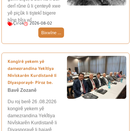
derî rûne û li çenteyê xwe
yê piçûk li tiştekî bigere
bîne bîra wî…
Çîrok
2026-08-02
Bixwîne ...
Kongirê yekem yê
damezrandina Yekîtiya
Nivîskarên Kurdistanê li
Diyasporayê- Pîroz be.
Bavê Zozanê
Du roj berê 26 .08.2026
kongirê yekem yê
damezrandina Yekîtiya
Nivîskarên Kurdistanê li
Diyasporayê li bajarê