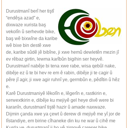
Durustmanî berî her tiştî
“endêşa azad” e,
dixwaze xurista baş
vekolîn û serhevde bike,
baş wê bixwîne da karibe
wê bixe bin destê xwe
de, karibe sûdê jê bibîne, ji xwe hemû dewletên mezin jî
ev rêbaz girtin, lewma karîbûn bigihin ser heyvê.
Durustmanî nabêje bi tena xwe rabe, wisa qebûl nake,
dibêje ez û te bi hev re em ê rabin, dibêje ji te cagir û
pêre jî agir, ji xwe agir ruhnî ye, germbûn e, pêdîtin û hêz
e.
Karê Durustmaniyê lêkolîn e, lêgerîn e, rastkirin e,
serwextkirin e, dibêje ku mejiyê gel heye divê were bi
karanîn, durustmanî tiştê hazir û amade naxwaze.
Dijmin çanda xwe ya çewt û derew di mejiyê me yî jor de
lîstandiye, em birine cîhaneke din ku ne war û cihê me
Kurda ye, durustmanî ji bo vê zirgoyê çareser bike