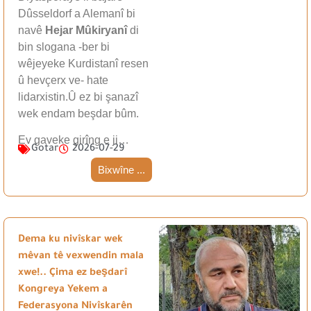
Dûsseldorf a Alemanî bi
navê
Hejar Mûkiryanî
di
bin slogana -ber bi
wêjeyeke Kurdistanî resen
û hevçerx ve- hate
lidarxistin.Û ez bi şanazî
wek endam beşdar bûm.
Ev gaveke girîng e ji…
Gotar
2026-07-29
Bixwîne ...
Dema ku nivîskar wek
mêvan tê vexwendin mala
xwe!.. Çima ez beşdarî
Kongreya Yekem a
Federasyona Nivîskarên