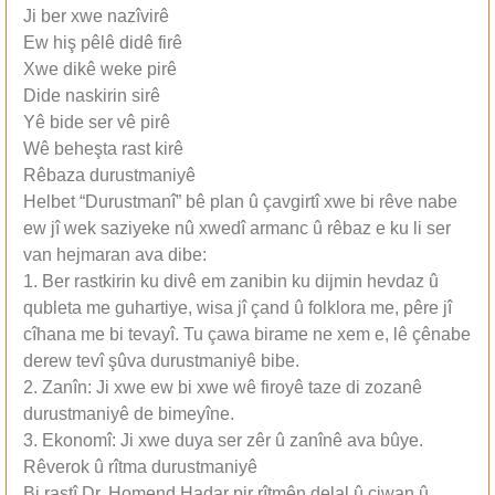
Ji ber xwe nazîvirê
Ew hiş pêlê didê firê
Xwe dikê weke pirê
Dide naskirin sirê
Yê bide ser vê pirê
Wê beheşta rast kirê
Rêbaza durustmaniyê
Helbet “Durustmanî” bê plan û çavgirtî xwe bi rêve nabe
ew jî wek saziyeke nû xwedî armanc û rêbaz e ku li ser
van hejmaran ava dibe:
1. Ber rastkirin ku divê em zanibin ku dijmin hevdaz û
qubleta me guhartiye, wisa jî çand û folklora me, pêre jî
cîhana me bi tevayî. Tu çawa birame ne xem e, lê çênabe
derew tevî şûva durustmaniyê bibe.
2. Zanîn: Ji xwe ew bi xwe wê firoyê taze di zozanê
durustmaniyê de bimeyîne.
3. Ekonomî: Ji xwe duya ser zêr û zanînê ava bûye.
Rêverok û rîtma durustmaniyê
Bi rastî Dr. Homend Hadar pir rîtmên delal û ciwan û