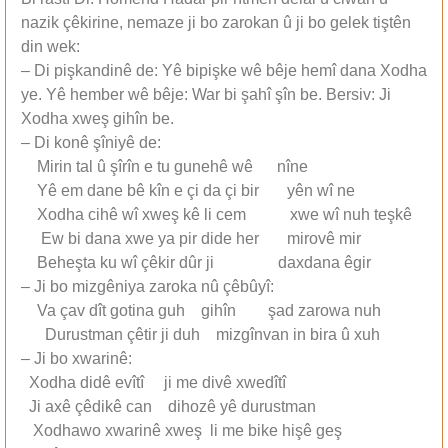
nazik çêkirine, nemaze ji bo zarokan û ji bo gelek tiştên
din wek:
– Di pişkandinê de: Yê bipişke wê bêje hemî dana Xodha
ye. Yê hember wê bêje: War bi şahî şîn be. Bersiv: Ji
Xodha xweş gihîn be.
– Di konê şîniyê de:
Mirin tal û şîrîn e tu gunehê wê nîne
Yê em dane bê kîn e çi da çi bir yên wî ne
Xodha cihê wî xweş kê li cem xwe wî nuh teşkê
Ew bi dana xwe ya pir dide her mirovê mir
Beheşta ku wî çêkir dûr ji daxdana êgir
– Ji bo mizgêniya zaroka nû çêbûyî:
Va çav dît gotina guh gihîn şad zarowa nuh
Durustman çêtir ji duh mizgînvan in bira û xuh
– Ji bo xwarinê:
Xodha didê evîtî ji me divê xwedîtî
Ji axê çêdikê can dihozê yê durustman
Xodhawo xwarinê xweş li me bike hişê geş