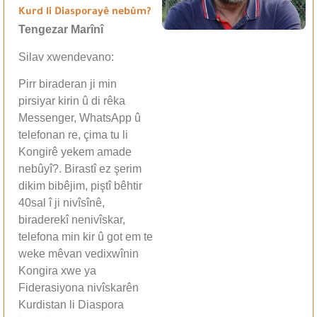
Kurd li Diasporayê nebûm?
Tengezar Marînî
Silav xwendevano:
Pirr biraderan ji min
pirsiyar kirin û di rêka
Messenger, WhatsApp û
telefonan re, çima tu li
Kongirê yekem amade
nebûyî?. Birastî ez şerim
dikim bibêjim, piştî bêhtir
40sal î ji nivîsînê,
biraderekî nenivîskar,
telefona min kir û got em te
weke mêvan vedixwînin
Kongira xwe ya
Fiderasiyona nivîskarên
Kurdistan li Diaspora