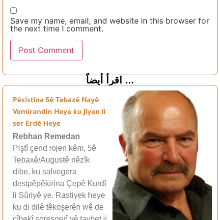
Save my name, email, and website in this browser for
the next time I comment.
اقرأ أيضاً ...
Pêxistina 5ê Tebaxê Nayê
Vemirandin Heya ku Jiyan li
ser Erdê Heye
Rebhan Remedan
Piştî çend rojen kêm, 5ê
Tebaxê/Augustê nêzîk
dibe, ku salvegera
destpêpêkirina Çepê Kurdî
li Sûriyê ye. Rastiyek heye
ku di dilê têkoşerên wê de
cîhekî şoreşgerî yê taybet ji