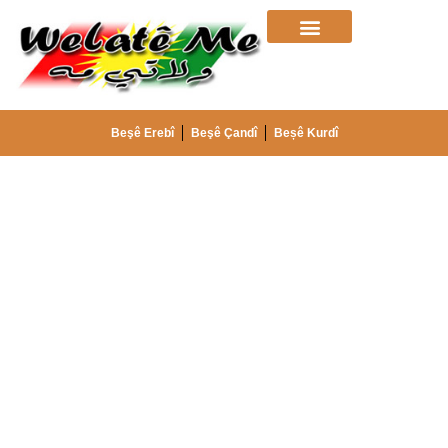
Beşê Erebî
Beşê Çandî
Beșê Kurdî