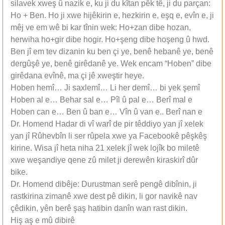
silavek xweş û nazik e, ku ji du kîtan pêk tê, ji du parçan:
Ho + Ben. Ho ji xwe hijêkirin e, hezkirin e, eşq e, evîn e, ji
mêj ve em wê bi kar tînin wek: Ho+zan dibe hozan,
herwiha ho+gir dibe hogir. Ho+şeng dibe hoşeng û hwd.
Ben jî em tev dizanin ku ben çi ye, benê hebanê ye, benê
dergûşê ye, benê girêdanê ye. Wek encam “Hoben” dibe
girêdana evînê, ma çi jê xweştir heye.
Hoben hemî… Ji saxlemî… Li her demî… bi yek şemî
Hoben al e… Behar sal e… Pîl û pal e… Berî mal e
Hoben can e… Ben û ban e… Vîn û van e.. Berî nan e
Dr. Homend Hadar di vî warî de pir têddiyo yan jî xelek
yan jî Rûhevbîn li ser rûpela xwe ya Facebookê pêşkêş
kirine. Wisa jî heta niha 21 xelek jî wek lojîk bo miletê
xwe weşandiye qene zû milet ji derewên kiraskirî dûr
bike.
Dr. Homend dibêje: Durustman serê pengê dibînin, ji
rastkirina zimanê xwe dest pê dikin, li gor navikê nav
çêdikin, yên berê şaş hatibin danîn wan rast dikin.
Hiş aş e mû dibirê