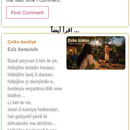
اقرأ أيضاً ...
Çivîka Azadiyê
Ezîz Xemcivîn
Baxê peyvan li ber te ye,
hilbijêre biskên hestan,
hilbijêre lavij û dastan,
hilbijêre çi demjimêr e,
besteya veşartina dilê xwe
bidêre…
Li ber te ne,
stran û kaniya helbestan,
her guliyekî şevê bi
bîrhatinên me dihûnin…