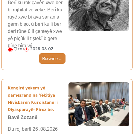
Berî ku rok çavên xwe ber
bi rojhilat ve veke. Berî ku
rûyê xwe bi ava sar an a
germ bişo, û berî ku li ber
derî rûne û li çenteyê xwe
yê piçûk li tiştekî bigere
bîne bîra wî…
Çîrok
2026-08-02
Bixwîne ...
Kongirê yekem yê
damezrandina Yekîtiya
Nivîskarên Kurdistanê li
Diyasporayê- Pîroz be.
Bavê Zozanê
Du roj berê 26 .08.2026