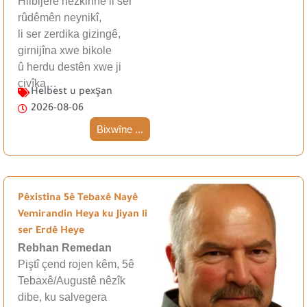
Hilbijêre hezkirinê li ser
rûdêmên neynikî,
li ser zerdika gizingê,
girnijîna xwe bikole
û herdu destên xwe ji
çivîka…
Helbest u pexşan
2026-08-06
Bixwîne ...
Pêxistina 5ê Tebaxê Nayê
Vemirandin Heya ku Jiyan li
ser Erdê Heye
Rebhan Remedan
Piştî çend rojen kêm, 5ê
Tebaxê/Augustê nêzîk
dibe, ku salvegera