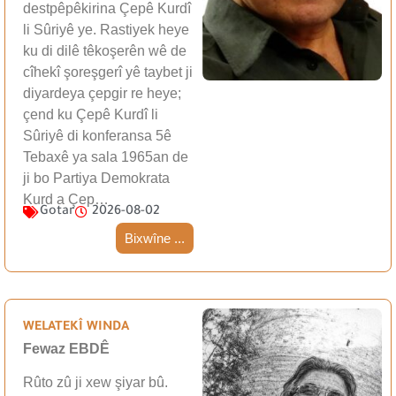
destpêpêkirina Çepê Kurdî
li Sûriyê ye. Rastiyek heye
ku di dilê têkoşerên wê de
cîhekî şoreşgerî yê taybet ji
diyardeya çepgir re heye;
çend ku Çepê Kurdî li
Sûriyê di konferansa 5ê
Tebaxê ya sala 1965an de
ji bo Partiya Demokrata
Kurd a Çep…
Gotar
2026-08-02
Bixwîne ...
WELATEKÎ WINDA
Fewaz EBDÊ
Rûto zû ji xew şiyar bû.