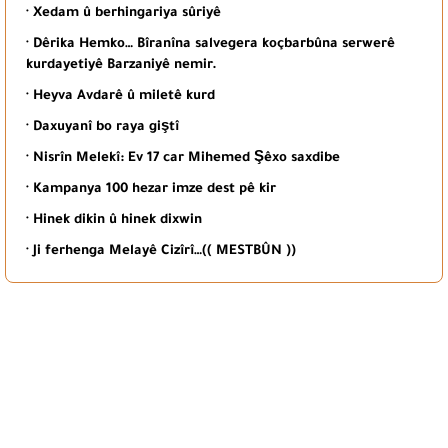
· Xedam û berhingariya sûriyê
· Dêrika Hemko… Bîranîna salvegera koçbarbûna serwerê
kurdayetiyê Barzaniyê nemir.
· Heyva Avdarê û miletê kurd
· Daxuyanî bo raya giştî
· Nisrîn Melekî: Ev 17 car Mihemed Şêxo saxdibe
· Kampanya 100 hezar imze dest pê kir
· Hinek dikin û hinek dixwin
· Ji ferhenga Melayê Cizîrî…(( MESTBÛN ))