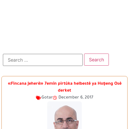
«Fincana Jeherê» 7emîn pirtûka helbestê ya Hoşeng Osê
derket
Gotar
December 6, 2017