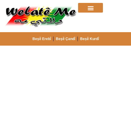
Beşê Erebî
Beşê Çandî
Beșê Kurdî