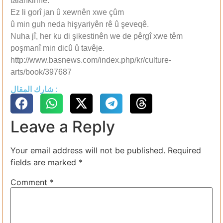
talankirinê.
Ez li gorî jan û xewnên xwe çûm
û min guh neda hişyariyên rê û şeveqê.
Nuha jî, her ku di şikestinên we de pêrgî xwe têm
poşmanî min dicû û tavêje.
http://www.basnews.com/index.php/kr/culture-
arts/book/397687
شارك المقال :
Leave a Reply
Your email address will not be published.
Required
fields are marked
*
Comment
*