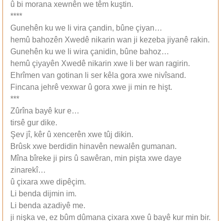
û bi morana xewnên we têm kuştin.
****
Gunehên ku we li vira çandin, bûne çiyan…
hemû bahozên Xwedê nikarin wan ji kezeba jiyanê rakin.
Gunehên ku we li wira çanidin, bûne bahoz…
hemû çiyayên Xwedê nikarin xwe li ber wan ragirin.
Ehrîmen van gotinan li ser kêla gora xwe nivîsand.
Fincana jehrê vexwar û gora xwe ji min re hişt.
***
Zûrîna bayê kur e…
tirsê gur dike.
Şev jî, kêr û xencerên xwe tûj dikin.
Brûsk xwe berdidin hinavên newalên gumanan.
Mîna bîreke ji pirs û sawêran, min pişta xwe daye
zinarekî…
û çixara xwe dipêçim.
Li benda dijmin im.
Li benda azadiyê me.
ji nişka ve, ez bûm dûmana çixara xwe û bayê kur min bir.