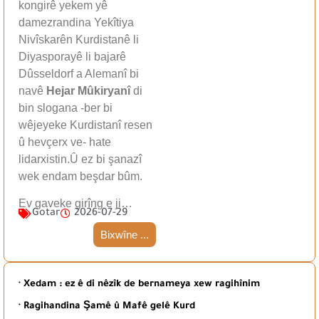
kongirê yekem yê
damezrandina Yekîtiya
Nivîskarên Kurdistanê li
Diyasporayê li bajarê
Dûsseldorf a Alemanî bi
navê
Hejar Mûkiryanî
di
bin slogana -ber bi
wêjeyeke Kurdistanî resen
û hevçerx ve- hate
lidarxistin.Û ez bi şanazî
wek endam beşdar bûm.
Ev gaveke girîng e ji…
Gotar
2026-07-29
Bixwîne ...
· Xedam : ez ê di nêzîk de bernameya xew ragihînim
· Ragihandina Şamê û Mafê gelê Kurd