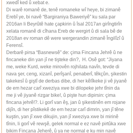
xwedî ked û xebat e.
Di warê romanê de, tenê romaneke wî heye, bi zimanê
Erebî ye, bi navê “Bargiraniya Baweriyê” ku sala par
2016an li Beyrûtê hate çapkirin û îsal 2017an girîngtirîn
xelata romanê di cîhana Ereb de wergirt û di sala bê de
2018an ev roman dê were wergerandin zimanê Îngilîzî û
Ferensî.
Derbarê pirsa “Basnewsê” de: çima Fincana Jehrê û ne
fincaneke din yan jî ne tişteke din?, H. Osê got: “Jiyana
me, weke Kurd, weke mirovên rojhilata navîn, tevde di
nava şer, ceng, xizanî, perîşanî, penaberî, têkçûn, şikestin
takekesî û giştî de derbas dibe, di her kêlîkeke ji vê jiyanê
de em hezar carî xweziya xwe bi dilopeke jehr tînin da
me ji vê jiyanê rizgar bike!, û pişte hun dipirsin: çima
fincana jehrê!?. Li gorî van êş, jan û şikestinên em rojane
dijîn, di her pîstikekê de em hezar carî dimrin, yan jî têne
kuştin, yan jî xwe dikujin, yan jî xweziya xwe bi mirinê
tînin, li gorî vê rewşê, gelek normal e ez navê pirtûka xwe
bikim Fincana Jeherê, û ya ne normal e ku min navê