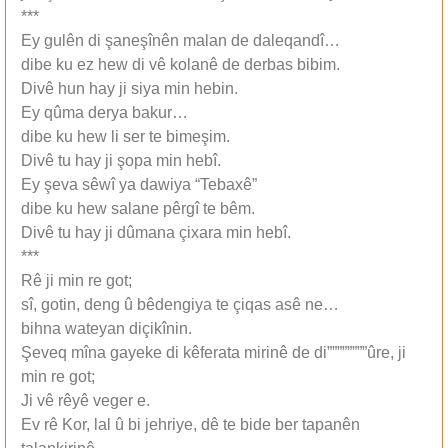
***
Ey gulên di şaneşînên malan de daleqandî…
dibe ku ez hew di vê kolanê de derbas bibim.
Divê hun hay ji siya min hebin.
Ey qûma derya bakur…
dibe ku hew li ser te bimeşim.
Divê tu hay ji şopa min hebî.
Ey şeva sêwî ya dawiya “Tebaxê”
dibe ku hew salane pêrgî te bêm.
Divê tu hay ji dûmana çixara min hebî.
***
Rê ji min re got;
sî, gotin, deng û bêdengiya te çiqas asê ne…
bihna wateyan diçikînin.
Şeveq mîna gayeke di kêferata mirinê de di””””””””ûre, ji
min re got;
Ji vê rêyê veger e.
Ev rê Kor, lal û bi jehriye, dê te bide ber tapanên