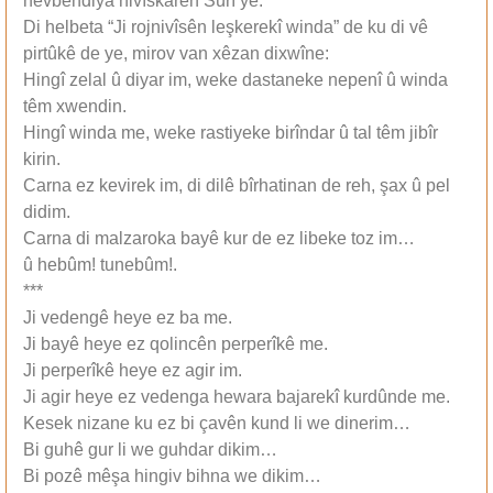
hevbendiya nivîskarên Sûrî ye.
Di helbeta “Ji rojnivîsên leşkerekî winda” de ku di vê
pirtûkê de ye, mirov van xêzan dixwîne:
Hingî zelal û diyar im, weke dastaneke nepenî û winda
têm xwendin.
Hingî winda me, weke rastiyeke birîndar û tal têm jibîr
kirin.
Carna ez kevirek im, di dilê bîrhatinan de reh, şax û pel
didim.
Carna di malzaroka bayê kur de ez libeke toz im…
û hebûm! tunebûm!.
***
Ji vedengê heye ez ba me.
Ji bayê heye ez qolincên perperîkê me.
Ji perperîkê heye ez agir im.
Ji agir heye ez vedenga hewara bajarekî kurdûnde me.
Kesek nizane ku ez bi çavên kund li we dinerim…
Bi guhê gur li we guhdar dikim…
Bi pozê mêşa hingiv bihna we dikim…