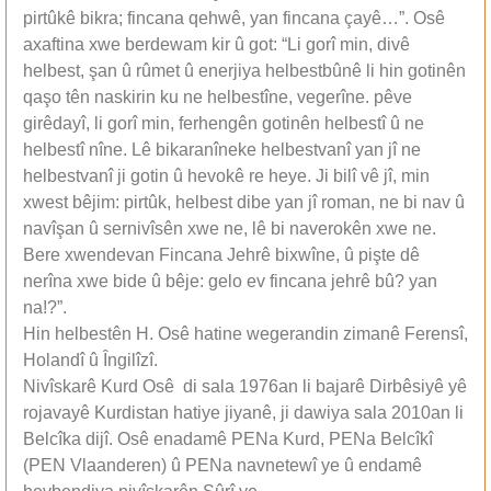
pirtûkê bikra; fincana qehwê, yan fincana çayê…”. Osê
axaftina xwe berdewam kir û got: “Li gorî min, divê
helbest, şan û rûmet û enerjiya helbestbûnê li hin gotinên
qaşo tên naskirin ku ne helbestîne, vegerîne. pêve
girêdayî, li gorî min, ferhengên gotinên helbestî û ne
helbestî nîne. Lê bikaranîneke helbestvanî yan jî ne
helbestvanî ji gotin û hevokê re heye. Ji bilî vê jî, min
xwest bêjim: pirtûk, helbest dibe yan jî roman, ne bi nav û
navîşan û sernivîsên xwe ne, lê bi naverokên xwe ne.
Bere xwendevan Fincana Jehrê bixwîne, û pişte dê
nerîna xwe bide û bêje: gelo ev fincana jehrê bû? yan
na!?”.
Hin helbestên H. Osê hatine wegerandin zimanê Ferensî,
Holandî û Îngilîzî.
Nivîskarê Kurd Osê di sala 1976an li bajarê Dirbêsiyê yê
rojavayê Kurdistan hatiye jiyanê, ji dawiya sala 2010an li
Belcîka dijî. Osê enadamê PENa Kurd, PENa Belcîkî
(PEN Vlaanderen) û PENa navnetewî ye û endamê