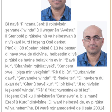
Bi navê “Fincana Jerê: ji rojnivîsên
şervanekî winda” û ji weşanên “Avêsta”
li Stenbolê pirtûkeke nû ya helbestvan û
nivîskarê kurd Hoşeng Osê derket.
Pirtûk ji 88 rûpelan pêktê û 13 helbestan
di nava xwe de dicivîne, helbestên di vê
pirtûkê de hatine belavkirin ev in: “Bayê
kur”, “Bîranînên rojhilatiyekî”, “Xencera
xwe ji pişta min vekşînin”, “Rê û bilûr”, “Qurbaniyên
dawî”, “Şervaneke winda”, “Birîneke ter”, “Di navbera du
axan de”, “Gîtar û bayê kur”, “Ji bîr bike”, “Ji rojnivîsên
leşkerekî winda”, “Rê” û “Xatirxwestineke bi lez”.
Hoşeng Osê ku ji nivîskarên “Basnews” e, bi zimanê
Erebî û Kurdî dinivîsîne. Di warê helbestê de, ev pirtûka
wî ya heftemîne. Di warê rojnamegeriyê de ji sala 2001ê