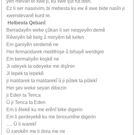
yên mêvan bi xwe jî, ku xwe şût rût dîtin.
Ez li ser naaxivim, bi mebesta ku ew ê xwe bide nasîn ji
xwendevanê kurd re.
Helbesta Qebanî
:
Berradayên weke çûkan li ser neqşeyên demê
Rêwiyên bê belg û miriyêm bê kefen
Em ganiyên serdemê ne
Her fermandarek medifroşe û bihayê werdigre
Em bermaliyên koşkê ne
Ji odeyek ta odeyeke me dişînin
Ji lepek ta lepekê
ji maldarek ta maldarekî û ji pûtek ta pûtekî
Her şev weke seyan dibezin
ji Eden ta Tenca
Û ji Tenca ta Eden
Em li êlekê ku me erênî bike digerin
Em li perdeyekê ku me binixumîne digerin
…. Û li warekî
Û zarokên me li dora me ne