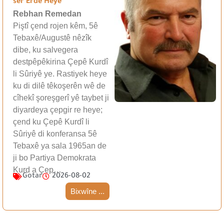
ser Erdê Heye
Rebhan Remedan
Piştî çend rojen kêm, 5ê
Tebaxê/Augustê nêzîk
dibe, ku salvegera
destpêpêkirina Çepê Kurdî
li Sûriyê ye. Rastiyek heye
ku di dilê têkoşerên wê de
cîhekî şoreşgerî yê taybet ji
diyardeya çepgir re heye;
çend ku Çepê Kurdî li
Sûriyê di konferansa 5ê
Tebaxê ya sala 1965an de
ji bo Partiya Demokrata
Kurd a Çep…
Gotar
2026-08-02
Bixwîne ...