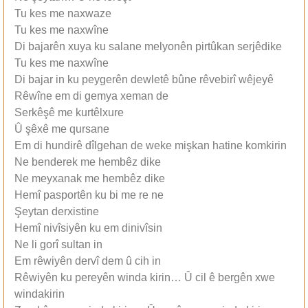
Tu kes me naxwaze
Tu kes me naxwîne
Di bajarên xuya ku salane melyonên pirtûkan serjêdike
Tu kes me naxwîne
Di bajar in ku peygerên dewletê bûne rêvebirî wêjeyê
Rêwîne em di gemya xeman de
Serkêşê me kurtêlxure
Û şêxê me qursane
Em di hundirê dîlgehan de weke mişkan hatine komkirin
Ne benderek me hembêz dike
Ne meyxanak me hembêz dike
Hemî pasportên ku bi me re ne
Şeytan derxistine
Hemî nivîsiyên ku em dinivîsin
Ne li gorî sultan in
Em rêwiyên dervî dem û cih in
Rêwiyên ku pereyên winda kirin… Û cil ê bergên xwe
windakirin