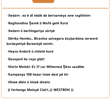
· Xedam : ez ê di nêzîk de bernameya xew ragihînim
· Ragihandina Şamê û Mafê gelê Kurd
· Xedam û berhingariya sûriyê
· Dêrika Hemko… Bîranîna salvegera koçbarbûna serwerê
kurdayetiyê Barzaniyê nemir.
· Heyva Avdarê û miletê kurd
· Daxuyanî bo raya giştî
· Nisrîn Melekî: Ev 17 car Mihemed Şêxo saxdibe
· Kampanya 100 hezar imze dest pê kir
· Hinek dikin û hinek dixwin
· Ji ferhenga Melayê Cizîrî…(( MESTBÛN ))