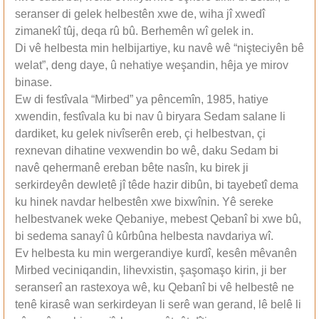
seranser di gelek helbestên xwe de, wiha jî xwedî
zimanekî tûj, deqa rû bû. Berhemên wî gelek in.
Di vê helbesta min helbijartiye, ku navê wê “nişteciyên bê
welat”, deng daye, û nehatiye weşandin, hêja ye mirov
binase.
Ew di festîvala “Mirbed” ya pêncemîn, 1985, hatiye
xwendin, festîvala ku bi nav û biryara Sedam salane li
dardiket, ku gelek nivîserên ereb, çi helbestvan, çi
rexnevan dihatine vexwendin bo wê, daku Sedam bi
navê qehermanê ereban bête nasîn, ku birek ji
serkirdeyên dewletê jî têde hazir dibûn, bi tayebetî dema
ku hinek navdar helbestên xwe bixwînin. Yê sereke
helbestvanek weke Qebaniye, mebest Qebanî bi xwe bû,
bi sedema sanayî û kûrbûna helbesta navdariya wî.
Ev helbesta ku min wergerandiye kurdî, kesên mêvanên
Mirbed veciniqandin, lihevxistin, şaşomaşo kirin, ji ber
seranserî an rastexoya wê, ku Qebanî bi vê helbestê ne
tenê kirasê wan serkirdeyan li serê wan gerand, lê belê li