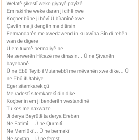
Welatê şikestî weke giyayê payîzê
Em rakirîne weke daran ji cihê xwe
Koçber bûne ji hêvî Û bîranînê xwe
Çavên me ji dengên me ditirsin
Fermandarên me xwedawend in ku xwîna Șîn di rehên
wan de digere
Û em tuxmê bermaliyê ne
Ne serwerên Hîcazê me dinasin… Û ne Șivanên
bayebanê
Û ne Ebû Teyib ilMutenebbî me mêvanên xwe dike… Û
ne Ebû ilUtahiye
Eger sitemkarek çû
Me radestî sitemkarekî din dike
Koçber in em ji benderên westandinê
Tu kes me naxwaze
Ji derya Beyrûtê ta derya Ereban
Ne Fatimî… Û ne Qurmitî
Ne Memlûkî… Û ne bermekî
Ne şeytan… Û ne fereşt