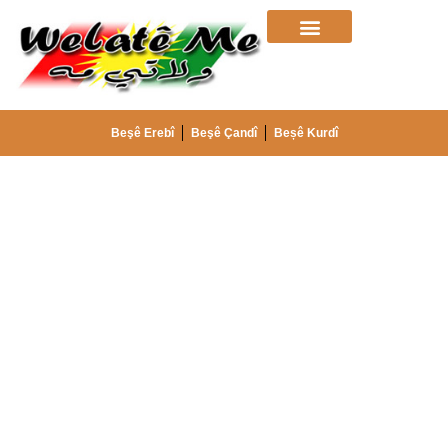
Beşê Erebî
Beşê Çandî
Beșê Kurdî