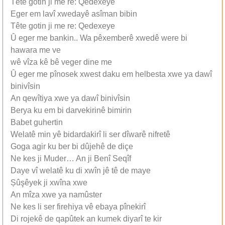
Tête gotin ji me re: Qedexeye
Eger em lavî xwedayê asîman bibin
Tête gotin ji me re: Qedexeye
Û eger me bankin.. Wa pêxemberê xwedê were bi
hawara me ve
wê vîza kê bê veger dine me
Û eger me pînosek xwest daku em helbesta xwe ya dawî
binivîsin
An qewîtiya xwe ya dawî binivîsin
Berya ku em bi darvekirinê bimirin
Babet guhertin
Welatê min yê bidardakirî li ser dîwarê nifretê
Goga agir ku ber bi dûjehê de diçe
Ne kes ji Muder… An ji Benî Seqîf
Daye vî welatê ku di xwîn jê tê de maye
Șûşêyek ji xwîna xwe
An mîza xwe ya namûster
Ne kes li ser firehiya vê ebaya pînekirî
Di rojekê de qapûtek an kumek diyarî te kir