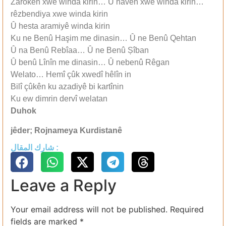
Zarokên xwe winda kirin… Û navên xwe winda kirin…
rêzbendiya xwe winda kirin
Û hesta aramiyê winda kirin
Ku ne Benû Haşim me dinasin… Û ne Benû Qehtan
Û na Benû Rebîaa… Û ne Benû Șîban
Û benû Lînîn me dinasin… Û nebenû Rêgan
Welato… Hemî çûk xwedî hêlîn in
Bilî çûkên ku azadiyê bi kartînin
Ku ew dimrin dervî welatan
Duhok
jêder; Rojnameya Kurdistanê
شارك المقال :
Leave a Reply
Your email address will not be published.
Required
fields are marked
*