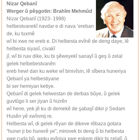
Nizar Qebanî
Werger û pêşgotin: Brahîm Mehmûd
Nizar Qebanî (1923- 1998)
helbestvanekî navdar e di nava ‘ereban
de, ku tuxmê
wî bi xwe ne ereb e. Di helbesta evînê de deng daye, lê
helbesta siyasî, civakî
jî, wî bi nav dike, ku bi şêweyekî sanayî û geş û zelal
gelek helbebestvanên
ereb hewl dan ku weke wî binivîsin, lê sîbera huneriya
Qebanî ya helbestiyane
bi ser hemiyan ketiye.
Qebanî di gelek helwestan de derbas bûye, û gelek
guvtûgo li ser jiyan û hizrên
wî hene, yek jê ku di demekê de şabaşî dikir ji Sedam
Husên yê xwînmij re.
Helbesta wî, di gelek rêyan de dikeve rêbaza gotara
“huner ji bo hunerê ye”, mirovek bi deng û bi helbesta
xwe cuda bû, weku evîniya xwe eşkere dikir bi zelalî, û