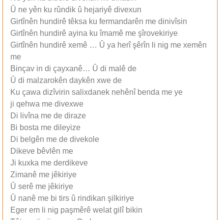
Û ne yên ku rûndik û hejariyê divexun
Girtînên hundirê têksa ku fermandarên me dinivîsin
Girtînên hundirê ayina ku îmamê me şîrovekiriye
Girtînên hundirê xemê … Û ya herî şêrîn li nig me xemên
me
Binçav in di çayxanê… Û di malê de
Û di malzarokên daykên xwe de
Ku çawa dizîvirin salixdanek nehênî benda me ye
ji qehwa me divexwe
Di livîna me de diraze
Bi bosta me dileyize
Di belgên me de divekole
Dikeve bêvlên me
Ji kuxka me derdikeve
Zimanê me jêkiriye
Û serê me jêkiriye
Û nanê me bi tirs û rindikan şilkiriye
Eger em li nig paşmêrê welat gilî bikin