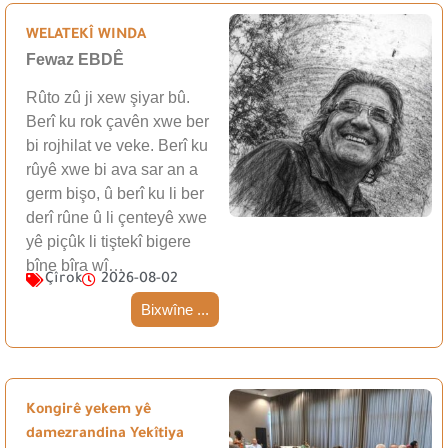
WELATEKÎ WINDA
Fewaz EBDÊ
Rûto zû ji xew şiyar bû.
Berî ku rok çavên xwe ber
bi rojhilat ve veke. Berî ku
rûyê xwe bi ava sar an a
germ bişo, û berî ku li ber
derî rûne û li çenteyê xwe
yê piçûk li tiştekî bigere
bîne bîra wî…
Çîrok
2026-08-02
Bixwîne ...
Kongirê yekem yê
damezrandina Yekîtiya