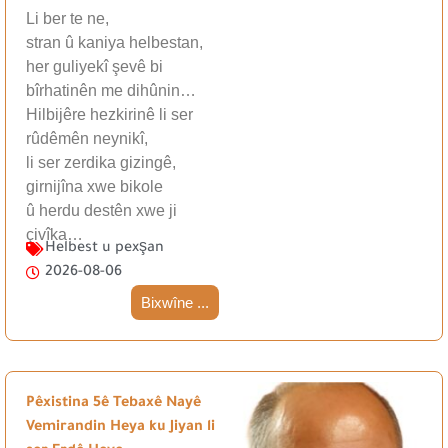
Li ber te ne,
stran û kaniya helbestan,
her guliyekî şevê bi
bîrhatinên me dihûnin…
Hilbijêre hezkirinê li ser
rûdêmên neynikî,
li ser zerdika gizingê,
girnijîna xwe bikole
û herdu destên xwe ji
çivîka…
Helbest u pexşan
2026-08-06
Bixwîne ...
Pêxistina 5ê Tebaxê Nayê
Vemirandin Heya ku Jiyan li