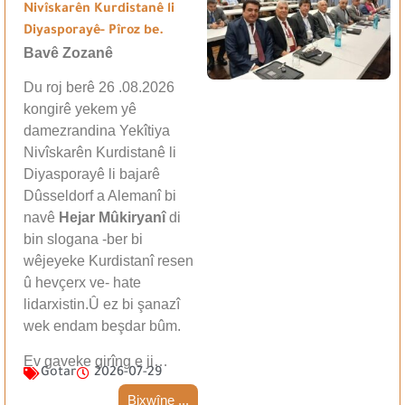
Nivîskarên Kurdistanê li
Diyasporayê- Pîroz be.
Bavê Zozanê
Du roj berê 26 .08.2026
kongirê yekem yê
damezrandina Yekîtiya
Nivîskarên Kurdistanê li
Diyasporayê li bajarê
Dûsseldorf a Alemanî bi
navê
Hejar Mûkiryanî
di
bin slogana -ber bi
wêjeyeke Kurdistanî resen
û hevçerx ve- hate
lidarxistin.Û ez bi şanazî
wek endam beşdar bûm.
Ev gaveke girîng e ji…
Gotar
2026-07-29
Bixwîne ...