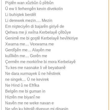
Piştên wan xûzbûn û pîrbûn
Û ew li ferhengên kevin divekolin
Li buhiştek berdêl
Li derewek mezin…. Mezin
Em nişteciyên di bajarên giriyê de
Qehwa me ji xwîna Kerbelayê çêbûye
Genimê me bi goştê Kerbelayê hevîrkiriye
Xwarna me… Vexwarna me
Gerdîşên me… Alayên me
kulîlkên me… Gorên me
Çermên me morkirîne bi mora Kerbelayê
Tu kes me nasnake li vê beyabanê
Ne dara xurmayek û ne hêstirek
ne singek… Û ne kevirek
Ne Hind û ne Efrîka
Belgên me bi guman in
Hizrên me biyanî ne
Navên me ne weke navan e
Ne yên ku bitrolê divexun mi dinasin