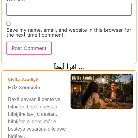
Save my name, email, and website in this browser for
the next time I comment.
اقرأ أيضاً ...
Çivîka Azadiyê
Ezîz Xemcivîn
Baxê peyvan li ber te ye,
hilbijêre biskên hestan,
hilbijêre lavij û dastan,
hilbijêre çi demjimêr e,
besteya veşartina dilê xwe
bidêre…