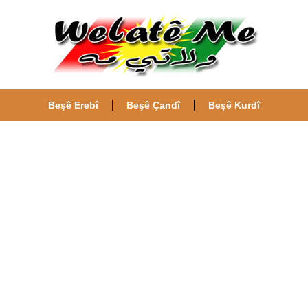
Beşê Erebî
Beşê Çandî
Beșê Kurdî