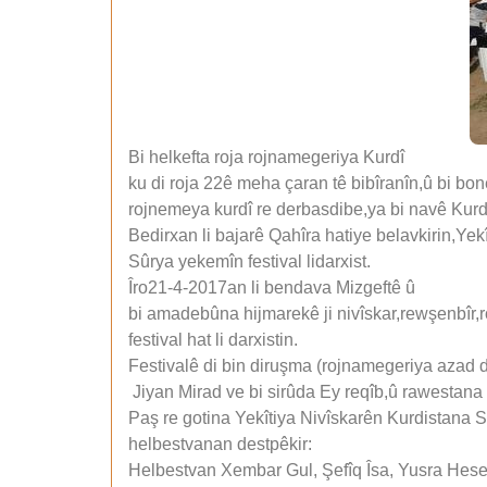
Bi helkefta roja rojnamegeriya Kurdî
ku di roja 22ê meha çaran tê bibîranîn,û bi bo
rojnemeya kurdî re derbasdibe,ya bi navê Kurd
Bedirxan li bajarê Qahîra hatiye belavkirin,Yek
Sûrya yekemîn festival lidarxist.
Îro21-4-2017an li bendava Mizgeftê û
bi amadebûna hijmarekê ji nivîskar,rewşenbîr
festival hat li darxistin.
Festivalê di bin diruşma (rojnamegeriya aza
Jiyan Mirad ve bi sirûda Ey reqîb,û rawestana
Paş re gotina Yekîtiya Nivîskarên Kurdistana S
helbestvanan destpêkir:
Helbestvan Xembar Gul, Şefîq Îsa, Yusra Hes