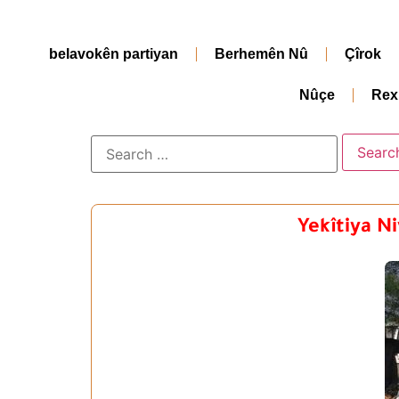
belavokên partiyan
Berhemên Nû
Çîrok
Nûçe
Rex
Yekîtiya N