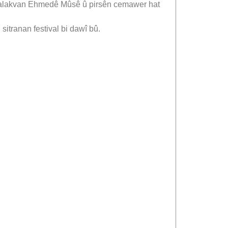
 çalakvan Ehmedê Mûsê û pirsên cemawer hat
itranan festival bi dawî bû.