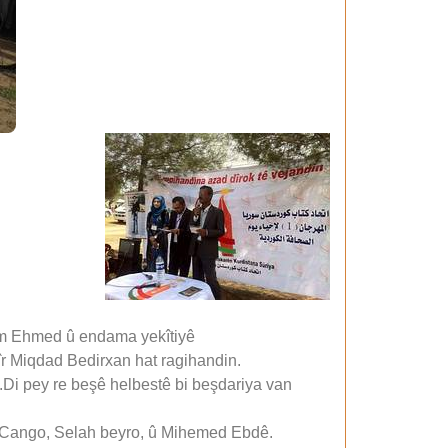
Hekîm Ehmed û endama yekîtiyê
îr Miqdad Bedirxan hat ragihandin.
n.Di pey re beşê helbestê bi beşdariya van
ih Cango, Selah beyro, û Mihemed Ebdê.