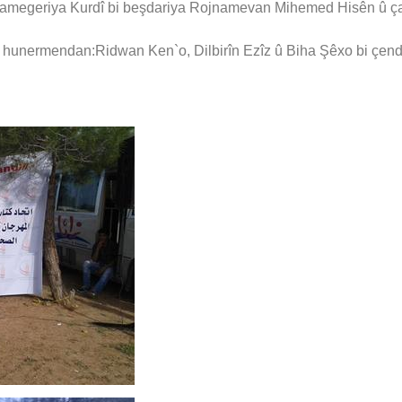
 rojnamegeriya Kurdî bi beşdariya Rojnamevan Mihemed Hisên û
ya hunermendan:Ridwan Ken`o, Dilbirîn Ezîz û Biha Şêxo bi çend s