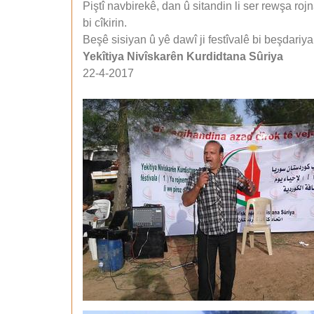
Piştî navbirekê, dan û sitandin li ser rewşa
bi cîkirin.
Beşê sisiyan û yê dawî ji festîvalê bi beşdari
Yekîtiya Nivîskarên Kurdidtana Sûriya
22-4-2017