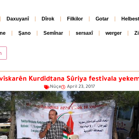
Daxuyanî
Dîrok
Filkilor
Gotar
Helbes
ne
Şano
Semînar
sersaxî
werger
Z
ivîskarên Kurdidtana Sûriya festîvala yekemî
Nûçe
April 23, 2017