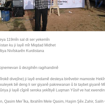
neya 119mîn sal di ser yekemîn
istan ku ji layê mîr Miqdad Midhet
îtiya Nivîskarên Kurdistana
,rojnemevan û dezgihên ragihandinê
d dîrokê divejîne) ji layê endamê desteya birêvebir mamoste 
 xuleyek bê deng li ser giyanê pakrewanan û bi taybet giyanê M
ûriya ji layê cîgirê seroka yekîtiyê Luqman Yûsif ve hat xwendi
en, Qasim Mer`îka, Ibrahîm Mele Qasim, Haşim Şêx Zahir, Sal