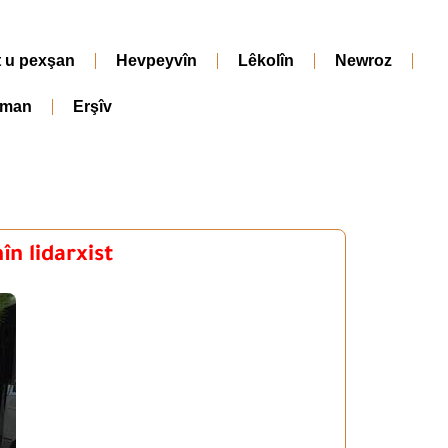
t u pexşan
Hevpeyvîn
Lêkolîn
Newroz
iman
Erşîv
n lidarxist