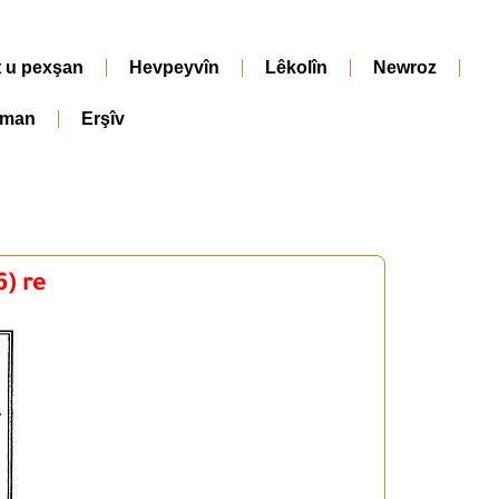
t u pexşan
Hevpeyvîn
Lêkolîn
Newroz
iman
Erşîv
6) re