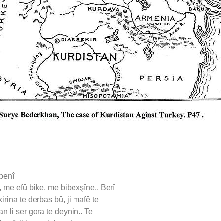
benî
 me efû bike, me bibexşîne.. Berî
irina te derbas bû, ji mafê te
an li ser gora te deynin.. Te