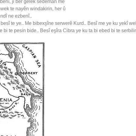
ezbenî, ji ber gelek sedeman me
 wek te nayên windakirin, her û
indî ne ezbenî..
sî te ye.. Me bibexşîne serwerê Kurd.. Besî me ye ku yekî wek
bi te pesin bide.. Besî eşîra Cibra ye ku ta bi ebed bi te serbilind