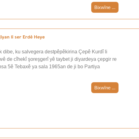
Bixwîne ...
iyan li ser Erdê Heye
 dibe, ku salvegera destpêpêkirina Çepê Kurdî li
wê de cîhekî şoreşgerî yê taybet ji diyardeya çepgir re
nsa 5ê Tebaxê ya sala 1965an de ji bo Partiya
Bixwîne ...