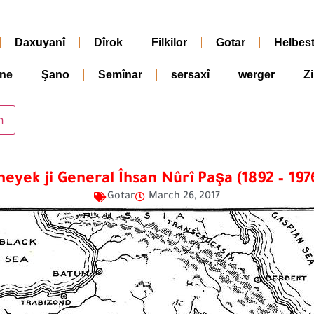
Daxuyanî
Dîrok
Filkilor
Gotar
Helbes
ne
Şano
Semînar
sersaxî
werger
Z
yek ji General Îhsan Nûrî Paşa (1892 – 197
Gotar
March 26, 2017