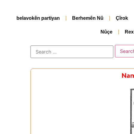
belavokên partiyan
Berhemên Nû
Çîrok
Nûçe
Rex
Name