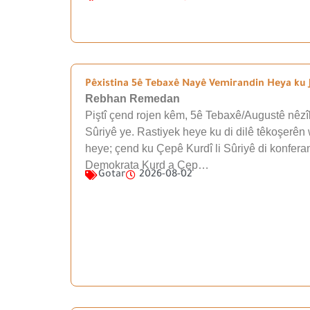
Pêxistina 5ê Tebaxê Nayê Vemirandin Heya ku J
Rebhan Remedan
Piştî çend rojen kêm, 5ê Tebaxê/Augustê nêzîk
Sûriyê ye. Rastiyek heye ku di dilê têkoşerên 
heye; çend ku Çepê Kurdî li Sûriyê di konfera
Demokrata Kurd a Çep…
Gotar
2026-08-02