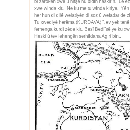
bi zarokên xwe û nifşê nû bidin naskirin.. Lê 
xwe winda kir..! Ne ku me tu winda kiriye.. Yên
her hun di dilê welatiyên dilsoz û wefadar de z
Tu xwediyê herêma (KURDAVA) î, ev yek tenê be
ferhenga kurdî zêde kir.. Besî Bedlîsê ye ku xwe 
Heskî û tev lehengên serhildana Agirî bin..