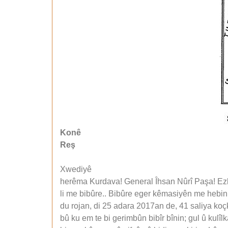
Konê
Reş
Xwediyê
herêma Kurdava! General Îhsan Nûrî Paşa! Ez
li me bibûre.. Bibûre eger kêmasiyên me hebin,
du rojan, di 25 adara 2017an de, 41 saliya koçk
bû ku em te bi gerimbûn bibîr bînin; gul û kulîlk