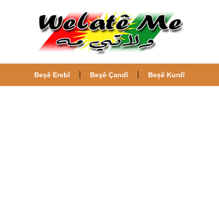
Beşê Erebî
Beşê Çandî
Beșê Kurdî