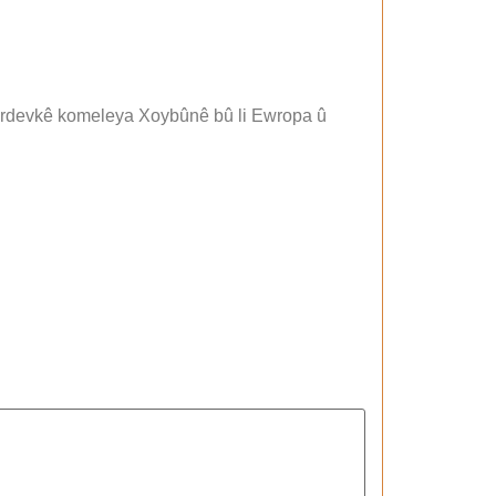
 berdevkê komeleya Xoybûnê bû li Ewropa û