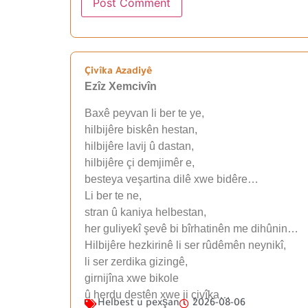
Çivîka Azadiyê
Ezîz Xemcivîn
Baxê peyvan li ber te ye,
hilbijêre biskên hestan,
hilbijêre lavij û dastan,
hilbijêre çi demjimêr e,
besteya veşartina dilê xwe bidêre…
Li ber te ne,
stran û kaniya helbestan,
her guliyekî şevê bi bîrhatinên me dihûnin…
Hilbijêre hezkirinê li ser rûdêmên neynikî,
li ser zerdika gizingê,
girnijîna xwe bikole
û herdu destên xwe ji çivîka…
Helbest u pexşan
2026-08-06