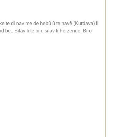
e te di nav me de hebû û te navê (Kurdava) li
 be.. Silav li te bin, silav li Ferzende, Biro