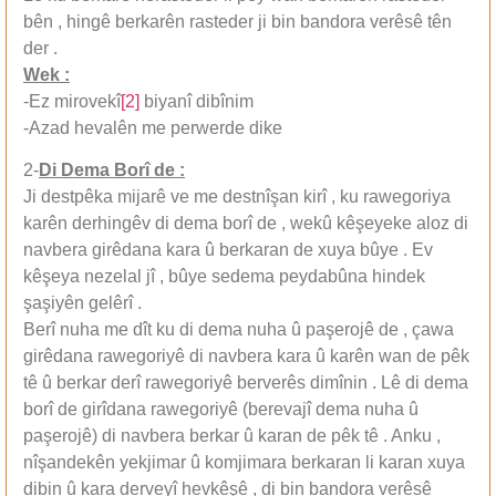
bên , hingê berkarên rasteder ji bin bandora verêsê tên
der .
Wek :
-Ez mirovekî
[2]
biyanî dibînim
-Azad hevalên me perwerde dike
2-
Di Dema Borî de :
Ji destpêka mijarê ve me destnîşan kirî , ku rawegoriya
karên derhingêv di dema borî de , wekû kêşeyeke aloz di
navbera girêdana kara û berkaran de xuya bûye . Ev
kêşeya nezelal jî , bûye sedema peydabûna hindek
şaşiyên gelêrî .
Berî nuha me dît ku di dema nuha û paşerojê de , çawa
girêdana rawegoriyê di navbera kara û karên wan de pêk
tê û berkar derî rawegoriyê berverês dimînin . Lê di dema
borî de girîdana rawegoriyê (berevajî dema nuha û
paşerojê) di navbera berkar û karan de pêk tê . Anku ,
nîşandekên yekjimar û komjimara berkaran li karan xuya
dibin û kara derveyî hevkêşê , di bin bandora verêsê