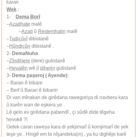
karan
Wek
:
1-
Dema Borî
–
Azadhate
malê
–
Azad
û
Restemhatin
malê
–
Tudiçûyî
dibistanê
–
Hûndiçûn
dibistanê .
2-
DemaNuha
–
Zîndihere
(dere) gulistanê
–
Hevalên
wê jî
diherin
gulistanê
3-
Dema paşeroj ( Ayende):
– Baran ê bibare
– Berf û Baran ê bibarin
Di van mînakan de girêdana rawegoriya di navbera kara
û karên wan de eşkera ye .
Lê gelo ev girêdana pabendî , çi sûdê dide têgeha
hevokê ?!
Gelek caran raweya kara di yekjimarî û komjimarî de yek
teşe ye . Hingê em bi nîşandeka(in) , ya ku dighêje karê