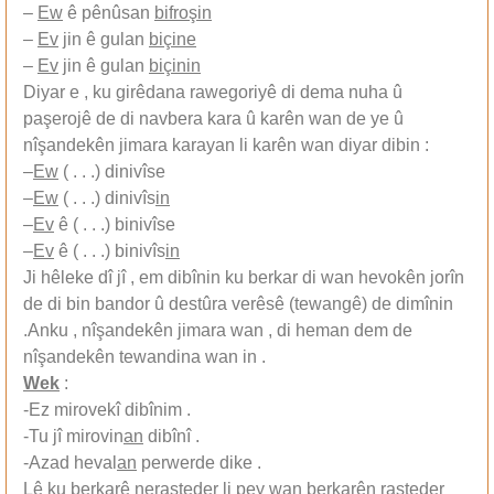
–
Ew
ê pênûsan
bifroşin
–
Ev
jin ê gulan
biçine
–
Ev
jin ê gulan
biçinin
Diyar e , ku girêdana rawegoriyê di dema nuha û
paşerojê de di navbera kara û karên wan de ye û
nîşandekên jimara karayan li karên wan diyar dibin :
–
Ew
( . . .) dinivîse
–
Ew
( . . .) dinivîs
in
–
Ev
ê ( . . .) binivîse
–
Ev
ê ( . . .) binivîs
in
Ji hêleke dî jî , em dibînin ku berkar di wan hevokên jorîn
de di bin bandor û destûra verêsê (tewangê) de dimînin
.Anku , nîşandekên jimara wan , di heman dem de
nîşandekên tewandina wan in .
Wek
:
-Ez mirovekî dibînim .
-Tu jî mirovin
an
dibînî .
-Azad heval
an
perwerde dike .
Lê ku berkarê nerasteder li pey wan berkarên rasteder