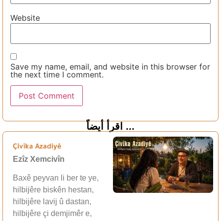
Website
Save my name, email, and website in this browser for
the next time I comment.
اقرأ أيضاً ...
Çivîka Azadiyê
Ezîz Xemcivîn
Baxê peyvan li ber te ye,
hilbijêre biskên hestan,
hilbijêre lavij û dastan,
hilbijêre çi demjimêr e,