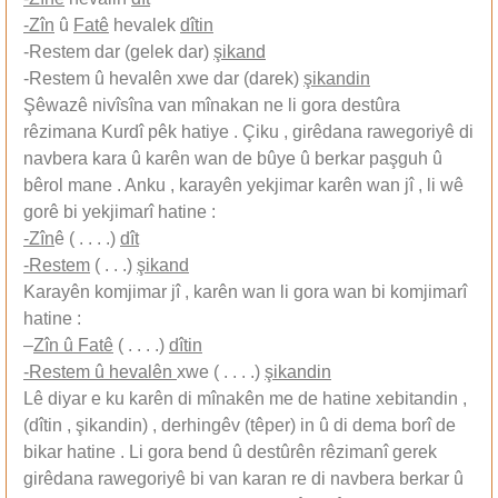
-Zîn
û
Fatê
hevalek
dîtin
-Restem dar (gelek dar)
şikand
-Restem û hevalên xwe dar (darek)
şikandin
Şêwazê nivîsîna van mînakan ne li gora destûra
rêzimana Kurdî pêk hatiye . Çiku , girêdana rawegoriyê di
navbera kara û karên wan de bûye û berkar paşguh û
bêrol mane . Anku , karayên yekjimar karên wan jî , li wê
gorê bi yekjimarî hatine :
-Zîn
ê ( . . . .)
dît
-Restem
( . . .)
şikand
Karayên komjimar jî , karên wan li gora wan bi komjimarî
hatine :
–
Zîn û Fatê
( . . . .)
dîtin
-Restem û hevalên
xwe ( . . . .)
şikandin
Lê diyar e ku karên di mînakên me de hatine xebitandin ,
(dîtin , şikandin) , derhingêv (têper) in û di dema borî de
bikar hatine . Li gora bend û destûrên rêzimanî gerek
girêdana rawegoriyê bi van karan re di navbera berkar û