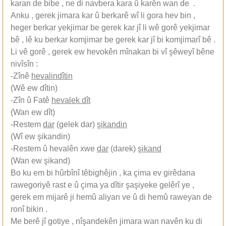
karan de bibe , ne di navbera kara û karên wan de .
Anku , gerek jimara kar û berkarê wî li gora hev bin ,
heger berkar yekjimar be gerek kar jî li wê gorê yekjimar
bê , lê ku berkar komjimar be gerek kar jî bi komjimarî bê .
Li vê gorê , gerek ew hevokên mînakan bi vî şêweyî bêne
nivîsîn :
-Zînê
hevalindîtin
(Wê ew dîtin)
-Zîn û Fatê
hevalek dît
(Wan ew dît)
-Restem
dar
(gelek dar)
şikandin
(Wî ew şikandin)
-Restem û hevalên xwe
dar
(darek)
şikand
(Wan ew şikand)
Bo ku em bi hûrbînî têbighêjin , ka çima ev girêdana
rawegoriyê rast e û çima ya dîtir şaşiyeke gelêrî ye ,
gerek em mijarê ji hemû aliyan ve û di hemû raweyan de
ronî bikin .
Me berê jî gotiye , nîşandekên jimara wan navên ku di