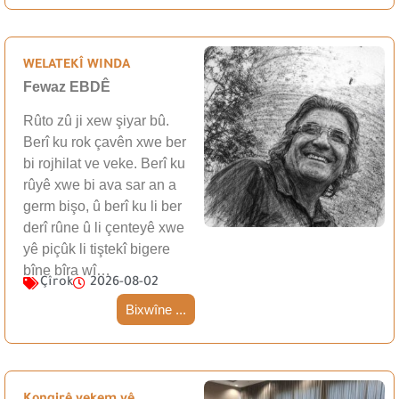
WELATEKÎ WINDA
Fewaz EBDÊ
Rûto zû ji xew şiyar bû.
Berî ku rok çavên xwe ber
bi rojhilat ve veke. Berî ku
rûyê xwe bi ava sar an a
germ bişo, û berî ku li ber
derî rûne û li çenteyê xwe
yê piçûk li tiştekî bigere
bîne bîra wî…
Çîrok
2026-08-02
Bixwîne ...