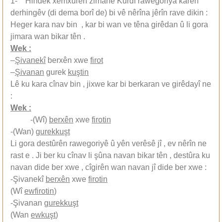
1- Hindek xemxurên zimanê Kurdî rawegoriya karên
derhingêv (di dema borî de) bi vê nêrîna jêrîn rave dikin :
Heger kara nav bin , kar bi wan ve têna girêdan û li gora
jimara wan bikar tên .
Wek :
–
Şivanekî
berxên xwe
firot
–
Şivanan
gurek
kuştin
Lê ku kara cînav bin , jixwe kar bi berkaran ve girêdayî ne
:
Wek :
-(Wî)
berxên
xwe
firotin
-(Wan)
gurekkuşt
Li gora destûrên rawegoriyê û yên verêsê jî , ev nêrîn ne
rast e . Ji ber ku cînav li şûna navan bikar tên , destûra ku
navan dide ber xwe , cîgirên wan navan jî dide ber xwe :
-Şivanekî
berxên
xwe
firotin
(Wî
ewfirotin
)
-Şivanan
gurekkuşt
(Wan
ewkuşt
)