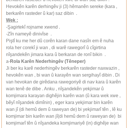
Hevokên karên derhingêv ji (3) hêmanên sereke (kara ,
berkarên rasteder û kar) saz dibin .
Wek :
-Şagirtekî rojname xwend .
-Zîn nameyê dinivîse .
Piştî ku me her dû corên karan dane nasîn em ê nuha
rola her corekî ji wan , di warê rawegorî û cîgirtina
nîşandekên jimara kara û berkaran de ronî bikin .
a-
Rola Karên Nederhingêv (Têneper)
Ji ber ku karê nederhingêv berkarên rasteder naxwazin ,
hevokên wan , bi wan û karayên wan sergihayî dibin . Di
van hevokan de girêdana rawegoriyê di nav kara û karên
wan tenê de dibe . Anku , nîşandekên yekjimar û
komjimara karayan dighêjin karên wan (û kara wek xwe ,
bêyî nîşandek dimînin) , eger kara yekjimar bin karên
wan jî (di hemû dem û raweyan de) bi yekjimarî tên , lê ku
komjimar bin karên wan jî(di hemû dem û raweyan de) bi
komjimarî tên û nîşandeka komjimariyê (in) dighêje wan