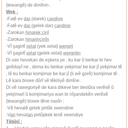
(tewangê) de dimînin .
Wek :
-Fatê ev
dar
(darek)
çandiye
-Fatê ev
dar
(gelek dar)
çandine
-Zarokan
hinarek çinî
-Zarokan
hinarinçinîn
-Vî şagirtî
xelat
(yek xelat)
wergirt
-Vî şagirtî
xelat
(gelek xelat)
wergirtin
Di van hevokan de eşkera ye , ku kar û berkar bi hev
girêdayî ne , dema ku berkar yekjimar be kar jî yekjimar tê
, lê ku berkar komjimar be kar jî (li wê gorê) komjimar tê .
Lê kara bixwe dûrî vê têkiliyê dimîne .
Di vê rawegoriyê de kara dikeve ber destûra verêsê û
yekjimarî û komjimariya wan bi nîşandekên verêsê
(tewangê) bixwe têne nasîn :
-Vê hevalê gelek pirtûk xwendine
-V
an
heval
an
pirtûpkek tenê xwendiye
Têbînî :