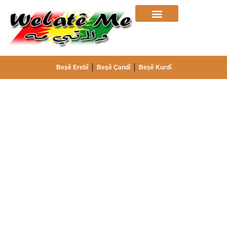
Beşê Erebî
Beşê Çandî
Beșê Kurdî