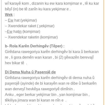
wî karayê kom , dizanin ku ew kara komjimar e , lê ku kar
bêyî (in) be tê zanîn ku kara yekjimar e .
Wek
:
–
Ew
hat (yekjimar)
– Xwendekar raket ( yekjimar)
–
Ew
hat
in
(komjimar)
– Xwendekar raketin (komjimar)
b- Rola Karên Derhingêv (Têper) :
Girêdana rawegoriya karên derhingêv bi kara û berkaran
re , li gora demên wan karan , bi (2) şêwazên berevajî
hev bikar tê .
Di Dema Nuha û Paşerojê de
Girêdana rawegoriya karên derhingêv di dema nuha û
paşerojê (ayinde) de bi karayên wan re dibe û berkarên
wan derveyî hevkêşa rawegoriyê dimînin .
Anku , eger berkar yekjimar bin , yan komjimar bin ,
têkiliya jimara wan bi karan re nîn e .