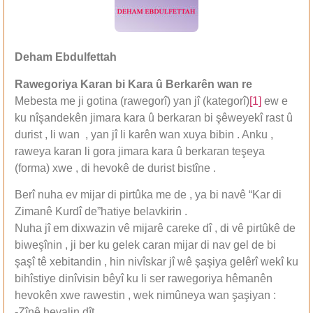
Deham Ebdulfettah
Rawegoriya Karan bi Kara û Berkarên wan re
Mebesta me ji gotina (rawegorî) yan jî (kategorî)
[1]
ew e
ku nîşandekên jimara kara û berkaran bi şêweyekî rast û
durist , li wan , yan jî li karên wan xuya bibin . Anku ,
raweya karan li gora jimara kara û berkaran teşeya
(forma) xwe , di hevokê de durist bistîne .
Berî nuha ev mijar di pirtûka me de , ya bi navê “Kar di
Zimanê Kurdî de”hatiye belavkirin .
Nuha jî em dixwazin vê mijarê careke dî , di vê pirtûkê de
biweşînin , ji ber ku gelek caran mijar di nav gel de bi
şaşî tê xebitandin , hin nivîskar jî wê şaşiya gelêrî wekî ku
bihîstiye dinîvisin bêyî ku li ser rawegoriya hêmanên
hevokên xwe rawestin , wek nimûneya wan şaşiyan :
-Zînê
hevalin
dît