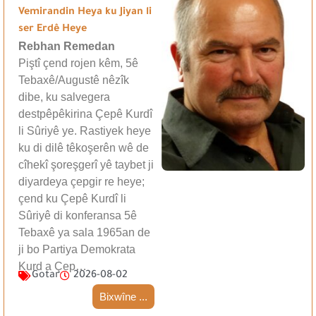
Vemirandin Heya ku Jiyan li
ser Erdê Heye
Rebhan Remedan
Piştî çend rojen kêm, 5ê
Tebaxê/Augustê nêzîk
dibe, ku salvegera
destpêpêkirina Çepê Kurdî
li Sûriyê ye. Rastiyek heye
ku di dilê têkoşerên wê de
cîhekî şoreşgerî yê taybet ji
diyardeya çepgir re heye;
çend ku Çepê Kurdî li
Sûriyê di konferansa 5ê
Tebaxê ya sala 1965an de
ji bo Partiya Demokrata
Kurd a Çep…
Gotar
2026-08-02
Bixwîne ...