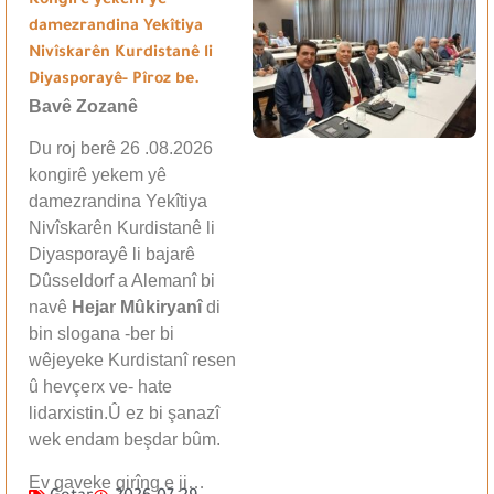
Kongirê yekem yê
damezrandina Yekîtiya
Nivîskarên Kurdistanê li
Diyasporayê- Pîroz be.
Bavê Zozanê
Du roj berê 26 .08.2026
kongirê yekem yê
damezrandina Yekîtiya
Nivîskarên Kurdistanê li
Diyasporayê li bajarê
Dûsseldorf a Alemanî bi
navê
Hejar Mûkiryanî
di
bin slogana -ber bi
wêjeyeke Kurdistanî resen
û hevçerx ve- hate
lidarxistin.Û ez bi şanazî
wek endam beşdar bûm.
Ev gaveke girîng e ji…