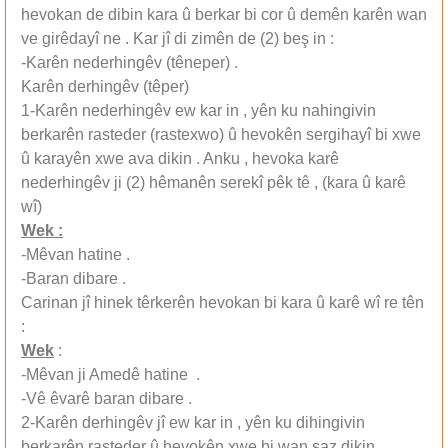
hevokan de dibin kara û berkar bi cor û demên karên wan
ve girêdayî ne . Kar jî di zimên de (2) beş in :
-Karên nederhingêv (têneper) .
Karên derhingêv (têper)
1-Karên nederhingêv ew kar in , yên ku nahingivin
berkarên rasteder (rastexwo) û hevokên sergihayî bi xwe
û karayên xwe ava dikin . Anku , hevoka karê
nederhingêv ji (2) hêmanên serekî pêk tê , (kara û karê
wî)
Wek :
-Mêvan hatine .
-Baran dibare .
Carinan jî hinek têrkerên hevokan bi kara û karê wî re tên
:
Wek
:
-Mêvan ji Amedê hatine .
-Vê êvarê baran dibare .
2-Karên derhingêv jî ew kar in , yên ku dihingivin
berkarên rasteder û hevokên xwe bi wan saz dikin .