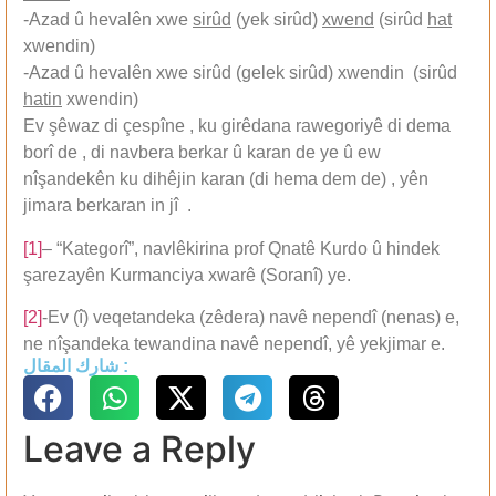
-Azad û hevalên xwe
sirûd
(yek sirûd)
xwend
(sirûd
hat
xwendin)
-Azad û hevalên xwe sirûd (gelek sirûd) xwendin (sirûd
hatin
xwendin)
Ev şêwaz di çespîne , ku girêdana rawegoriyê di dema
borî de , di navbera berkar û karan de ye û ew
nîşandekên ku dihêjin karan (di hema dem de) , yên
jimara berkaran in jî .
[1]
– “Kategorî”, navlêkirina prof Qnatê Kurdo û hindek
şarezayên Kurmanciya xwarê (Soranî) ye.
[2]
-Ev (î) veqetandeka (zêdera) navê nependî (nenas) e,
ne nîşandeka tewandina navê nependî, yê yekjimar e.
شارك المقال :
Leave a Reply