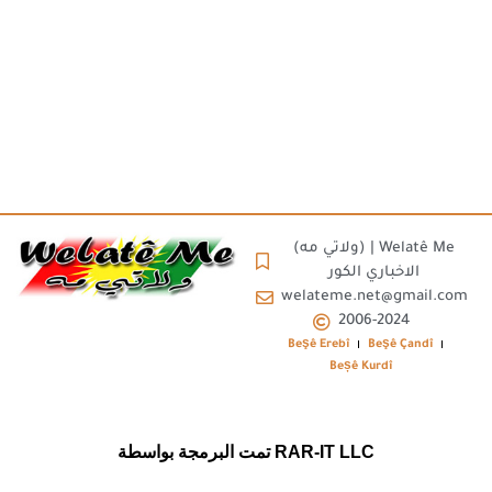
(ولاتي مه) | Welatê Me
الاخباري الكور
welateme.net@gmail.com
2006-2024
Beşê Erebî
Beşê Çandî
Beșê Kurdî
تمت البرمجة بواسطة RAR-IT LLC