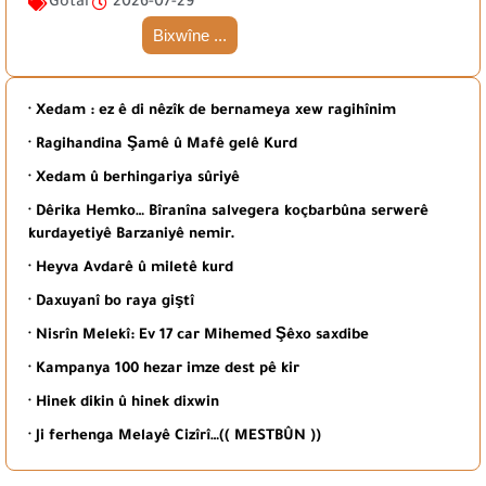
Gotar
2026-07-29
Bixwîne ...
· Xedam : ez ê di nêzîk de bernameya xew ragihînim
· Ragihandina Şamê û Mafê gelê Kurd
· Xedam û berhingariya sûriyê
· Dêrika Hemko… Bîranîna salvegera koçbarbûna serwerê
kurdayetiyê Barzaniyê nemir.
· Heyva Avdarê û miletê kurd
· Daxuyanî bo raya giştî
· Nisrîn Melekî: Ev 17 car Mihemed Şêxo saxdibe
· Kampanya 100 hezar imze dest pê kir
· Hinek dikin û hinek dixwin
· Ji ferhenga Melayê Cizîrî…(( MESTBÛN ))