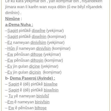
Lê ku kara yekjimar bin , yan komjimar bin , nîşandekên
jimara wan li karên wan xuya dibin (û ew bêyî nîşandek
dimînin) .
Nimûne
:
a-Dema Nuha :
–
Şagirt
pirtûkê
dixwîne
(yekjimar)
–
Şagirt
pirtûkê
dixwînin
(komjimar)
–
Ez
nameyan
dinivîsim
(yekjimar)
–
Hûn
jî nameyan
dinivîsin
(komjimar)
–
Ew
pênûsan
difroşe
(yekjimar)
–
Ew
pênûsan
difroşin
(komjimar)
–
Ev
jin gulan
diçine
(yekjimar)
–
Ev
jin gulan
diçinin
(komjimar)
b-
Dema Paşeroj (Ayinde) :
–
Şagirt
ê (dê) pirtûkê
bixwîne
–
Şagirt
ê (dê) pirtûkê
bixwînin
–
Tu
yê nameyan
binivîsî
–
Em
ê nameyan
binivîsin
–
Ew
ê pênûsan
bifroşe