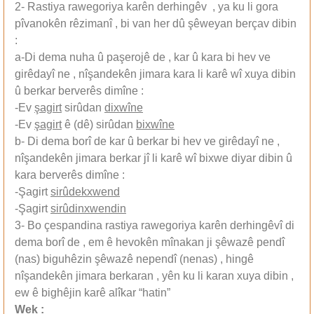
2- Rastiya rawegoriya karên derhingêv , ya ku li gora
pîvanokên rêzimanî , bi van her dû şêweyan berçav dibin
:
a-Di dema nuha û paşerojê de , kar û kara bi hev ve
girêdayî ne , nîşandekên jimara kara li karê wî xuya dibin
û berkar berverês dimîne :
-Ev
şagirt
sirûdan
dixwîne
-Ev
şagirt
ê (dê) sirûdan
bixwîne
b- Di dema borî de kar û berkar bi hev ve girêdayî ne ,
nîşandekên jimara berkar jî li karê wî bixwe diyar dibin û
kara berverês dimîne :
-Şagirt
sirûdekxwend
-Şagirt
sirûdinxwendin
3- Bo çespandina rastiya rawegoriya karên derhingêvî di
dema borî de , em ê hevokên mînakan ji şêwazê pendî
(nas) biguhêzin şêwazê nependî (nenas) , hingê
nîşandekên jimara berkaran , yên ku li karan xuya dibin ,
ew ê bighêjin karê alîkar “hatin”
Wek :