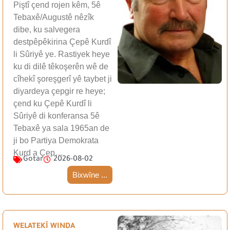
Piştî çend rojen kêm, 5ê
Tebaxê/Augustê nêzîk
dibe, ku salvegera
destpêpêkirina Çepê Kurdî
li Sûriyê ye. Rastiyek heye
ku di dilê têkoşerên wê de
cîhekî şoreşgerî yê taybet ji
diyardeya çepgir re heye;
çend ku Çepê Kurdî li
Sûriyê di konferansa 5ê
Tebaxê ya sala 1965an de
ji bo Partiya Demokrata
Kurd a Çep…
Gotar
2026-08-02
Bixwîne ...
WELATEKÎ WINDA