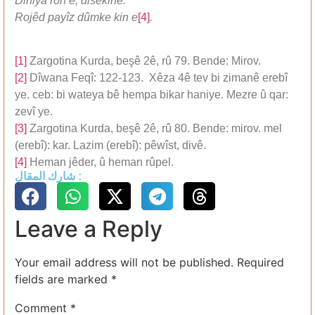
Diniya ron e, disekine.
Rojêd payîz dûmke kin e
[4]
.
[1]
Zargotina Kurda, beşê 2ê, rû 79. Bende: Mirov.
[2]
Dîwana Feqî: 122-123. Xêza 4ê tev bi zimanê erebî
ye. ceb: bi wateya bê hempa bikar haniye. Mezre û qar:
zevî ye.
[3]
Zargotina Kurda, beşê 2ê, rû 80. Bende: mirov. mel
(erebî): kar. Lazim (erebî): pêwîst, divê.
[4]
Heman jêder, û heman rûpel.
شارك المقال :
Leave a Reply
Your email address will not be published.
Required
fields are marked
*
Comment
*