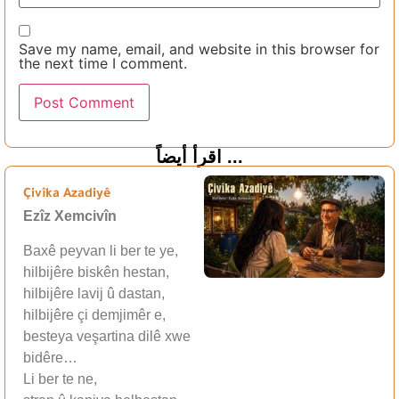
Save my name, email, and website in this browser for
the next time I comment.
اقرأ أيضاً ...
Çivîka Azadiyê
Ezîz Xemcivîn
Baxê peyvan li ber te ye,
hilbijêre biskên hestan,
hilbijêre lavij û dastan,
hilbijêre çi demjimêr e,
besteya veşartina dilê xwe
bidêre…
Li ber te ne,