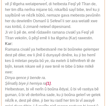
vê jî têgeha welatperwerî, di helbesta Feqî yê Tîran de,
her tim dîla nerîna mijane bû, nikarîbû sayî bibe, tevî ku ji
sayîbûnê ve nêzîk bûbû, nemaze gava mebesta pevûnên
her du dewletên Osmanî û Sefewî li ser axa welatê xwe
nas kiribû, û zimanê netewî dipesinand.
Ji vir û pê de, emê rûdawên ramana civakî ya Feqî yê
Tîran vekolin, û pêşî emê li ba têgeha (Kar) rawestin.
Kar:
Ramana civakî ya helbestvanê me bi boûneke gelemper
dest pê dike; ew li jînê û dunyayê dinêre, ku ji bo hemî
kes û miletan peyda bû ye, da ewleh û bêhnfireh tê de
bijîn, kesek nikare wê ji xwe tenê re bibe û bike milkê
xwe:
Dinya qence ji bende ra.
Şênatîş biye ji hemiya ra
[1]
.
Helbestvan, bi vê nerîn û boûna êdyal, û bi vê rastiya bê
guman, û bi vê derbirîna sade, ku ji boûna gelerî ve gelek
nêzîk e, dest pê dike, ji ber ku rastî her tim bi vî awayê