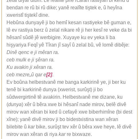
zelal diyar dibin. Lê realîte pirê rcaran rastiyan bi kend û
bendan re rû bi rû dike; yanê realîte tiştek e, û heyîna
xweristî tiştekî dine.
Hebûna dunyayê ji bo hemî kesan rastiyeke bê guman e,
lê ev rastiya berz û zelal nikare rê ji her kesî re veke da bi
hêsanî sûdê jê werbigire. Xuyaye ku ev yeka li ba
hişyariya Feqî yê Tîran jî sayî û zelal bû, vê lomê dibêje:
Dinê qenc e ji mêran ra.
ceb mulk e ji şêran ra.
Ku avakin ji xêran ra.
ceb mezre„û
qar e
[2]
.
Ev boûna helbestvanê me banga karkirinê ye, ji ber ku
tenê bi karkirinê dunya (xwerist, surûşt) ji bo
sûdwergirtinê tê avakirin. Helbestvanê me dizane, ku
(
dunya
) xêr û bêra xwe bi hêsanî nade mirov, belê divê
mirov wan xêran bi ked û cefayê xwe biberhimîne (bi dest
xîne); yanê divê mirov ji bo bidestxistina wan xêran
bilebite û
kar
bike, surûşt tev xêr û bêra xwe heye, lê divê
mirov wan xêran di riya
kar
re bixwaze.