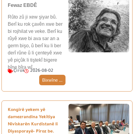
Fewaz EBDÊ
Rûto zû ji xew şiyar bû.
Berî ku rok çavên xwe ber
bi rojhilat ve veke. Berî ku
rûyê xwe bi ava sar an a
germ bişo, û berî ku li ber
derî rûne û li çenteyê xwe
yê piçûk li tiştekî bigere
bîne bîra wî…
Çîrok
2026-08-02
Bixwîne ...
Kongirê yekem yê
damezrandina Yekîtiya
Nivîskarên Kurdistanê li
Diyasporayê- Pîroz be.