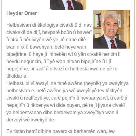
Heyder Omer
Helbestvan di êkologiya civakê û di nav
civakekê de dijî, hevparê boûn û bawerî
û nirx û pêdiviyên wê ye, lê nabe dîlê
wan nirx û baweriyan, belê heye wan
bipejirîne, û heye jî hinekên wî û yên civakê her tim li
hevdu neguncin, û î yê wan nirxan bipejirîne û i jî
nepejirîne, bi rastî û dilsozî di helbesta xwe de pê re
têkildar e.
Helbest, bi vî awayî, ne tenê awêne (neynik) ya xweyîtiya
helbestvan e, belê awêne ya wê xweyîtiyê tev têkliyên
civakî û realîteyê ye, carê pejirîn û hevpariya wî, û carê jî
nepejirîn û rikberiya wî dide xuyan, pê re jî jiyana civakî
ya helbestvanan dibe berdewamiya xweyîtiya wan li
derveyî wê xwetiyê de.
Ev tiştan hemî dibine naveroka berhemên wan, ew