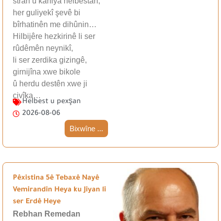
stran û kaniya helbestan,
her guliyekî şevê bi
bîrhatinên me dihûnin…
Hilbijêre hezkirinê li ser
rûdêmên neynikî,
li ser zerdika gizingê,
girnijîna xwe bikole
û herdu destên xwe ji
çivîka…
Helbest u pexşan
2026-08-06
Bixwîne ...
Pêxistina 5ê Tebaxê Nayê
Vemirandin Heya ku Jiyan li
ser Erdê Heye
Rebhan Remedan