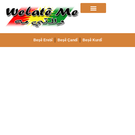
Beşê Erebî
Beşê Çandî
Beșê Kurdî