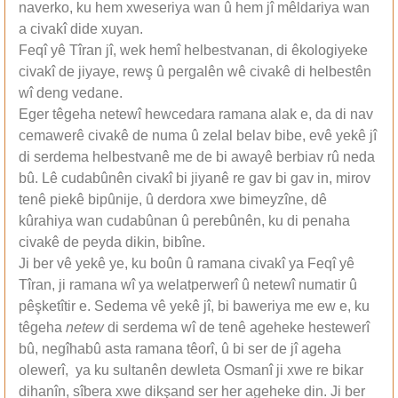
naverko, ku hem xweseriya wan û hem jî mêldariya wan
a civakî dide xuyan.
Feqî yê Tîran jî, wek hemî helbestvanan, di êkologiyeke
civakî de jiyaye, rewş û pergalên wê civakê di helbestên
wî deng vedane.
Eger têgeha netewî hewcedara ramana alak e, da di nav
cemawerê civakê de numa û zelal belav bibe, evê yekê jî
di serdema helbestvanê me de bi awayê berbiav rû neda
bû. Lê cudabûnên civakî bi jiyanê re gav bi gav in, mirov
tenê piekê bipûnije, û derdora xwe bimeyzîne, dê
kûrahiya wan cudabûnan û perebûnên, ku di penaha
civakê de peyda dikin, bibîne.
Ji ber vê yekê ye, ku boûn û ramana civakî ya Feqî yê
Tîran, ji ramana wî ya welatperwerî û netewî numatir û
pêşketîtir e. Sedema vê yekê jî, bi baweriya me ew e, ku
têgeha
netew
di serdema wî de tenê ageheke hestewerî
bû, negîhabû asta ramana têorî, û bi ser de jî ageha
olewerî, ya ku sultanên dewleta Osmanî ji xwe re bikar
dihanîn, sîbera xwe dikşand ser her ageheke din. Ji ber