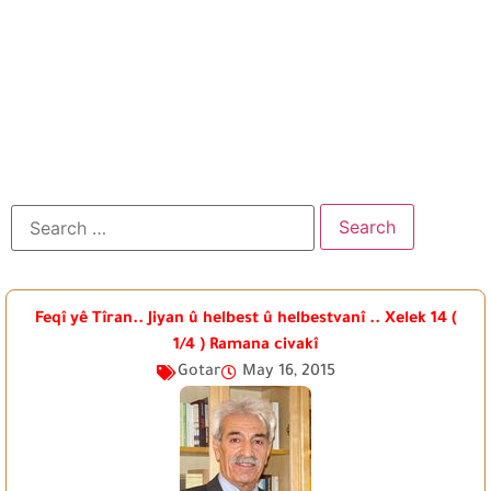
Feqî yê Tîran.. Jiyan û helbest û helbestvanî .. Xelek 14 (
1/4 ) Ramana civakî
Gotar
May 16, 2015