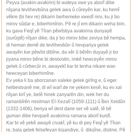
Peyva (avakin-avakirin) bi wateya xwe ya aborî dibe
nîşana tevlihevbûna gelek awa û cûreyên
kar
, ku hemî
vêkre (bi hev re) dikarin berhemeke xwedî nirx, ku ji bo
mirov sûdar e, biberhimînin. Pê re jî em dikarin weha biin,
ku gava Feqî yê Tîran pêwîstiya avakirina dunyayê
(surûştê) nîşan dike, da ji bo mirov bibe zeviya bê hempa,
di heman demê de tevlihevbûn û hevpariya gelek
awayên
kar
pêwîst dibîne, da xêr û bêrên duyayê ji bo
jiyana mirov bêne bi destxistin, imkê hewceyên mirov
gelek û cûrbecûr in, awayekî
kar
bi tenha nikare wan
hewceyan biberhimîne.
Ev yeka li ba aborzanan xaleke gelek girîng e, û eger
helbestvanê me, di wî warî de ne yekem kesê, ku ev xal
nîşan kirî ye, belê hinek zanyarên din, wek her du
ramanbîrên misilman El-Xezalî (1059-1111) û Îbin Xeldûn
(1332-1406), beriya wî dest dane ser vê xalê, lê bê
guman dibe hevparê avakirina ramana aborî kurdî.
Kar
bi vê yekê awayê civakî, yê ku di pey Feqî yê Tîran
re, bala gelek felsefeyan kişandiye, û dikşîne, distine. Pê