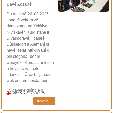
Bavê Zozanê
Du roj berê 26 .08.2026
kongirê yekem yê
damezrandina Yekîtiya
Nivîskarên Kurdistanê li
Diyasporayê li bajarê
Dûsseldorf a Alemanî bi
navê
Hejar Mûkiryanî
di
bin slogana -ber bi
wêjeyeke Kurdistanî resen
û hevçerx ve- hate
lidarxistin.Û ez bi şanazî
wek endam beşdar bûm.
Ev gaveke girîng e ji…
Gotar
2026-07-29
Bixwîne ...