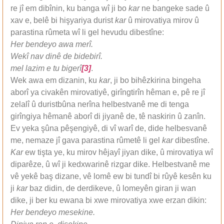
re jî em dibînin, ku banga wî ji bo
kar
ne bangeke sade û
xav e, belê bi hişyariya durist
kar
û mirovatiya mirov û
parastina rûmeta wî li gel hevudu dibestîne:
Her bendeyo awa merî.
Wekî nav dinê de bidebirî.
mel lazim e tu bigerî
[3]
.
Wek awa em dizanin, ku
kar
, ji bo bihêzkirina bingeha
aborî ya civakên mirovatiyê, girîngtirîn hêman e, pê re jî
zelalî û duristbûna nerîna helbestvanê me di tenga
girîngiya hêmanê aborî di jiyanê de, tê naskirin û zanîn.
Ev yeka şûna pêşengiyê, di vî warî de, dide helbesvanê
me, nemaze jî gava parastina rûmetê li gel
kar
dibestîne.
Kar
ew tişta ye, ku mirov hêjayî jiyan dike, û mirovatiya wî
diparêze, û wî ji kedxwarinê rizgar dike. Helbestvanê me
vê yekê baş dizane, vê lomê ew bi tundî bi rûyê kesên ku
ji
kar
baz didin, de derdikeve, û lomeyên giran ji wan
dike, ji ber ku ewana bi xwe mirovatiya xwe erzan dikin:
Her bendeyo mesekine.