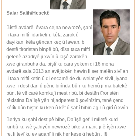
Salar Salih/Hesekê
Bîstê avdarê, êvara cejna newrozê, şahî
li taxa miftî lidarketin, kêfa zarok û
dayikan, kêfa gêncan keç û lawan, bi
destê tîroristan binpê bû, dîsa taxa miftî
qelenê azadiyê ji xwîn û laşê zarokên
xwe giranbuha da, piştî ku cara yekem di 16 meha
avdarê sala 2013 an avêjtokên hawin li ser malên sivîlan
li taxa miftî ketin û di encamê de du welatiyên sivîl jiyana
xwe ji dest dan û pênc birîndarbûn ku hemû ji malbatekê
bûn, lê vê carê komkujî mestir bû, bi destên tîroristên
rêxistina Da`işê yên nijadperest û şovînîzim, tenê çend
kêlîk bûn hiştin ku ken û kêf û şahî bibin agir û girî û xwîn.
Beriya ku şahî dest pê bibe, Da`işê gef li miletê kurd
kiribû ku wê şahiyên newrozê bike armanc ji êrîşên xwe
re, li tevî ku ev agahî li nik her kesekî hebûn , lê