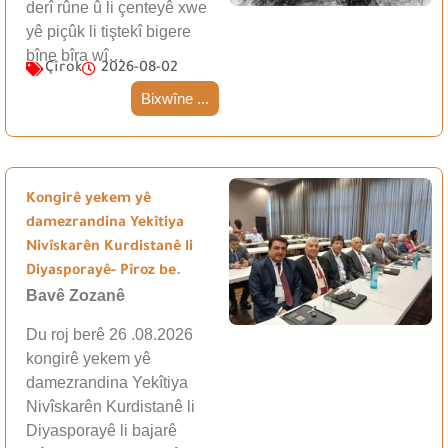
derî rûne û li çenteyê xwe
yê piçûk li tiştekî bigere
bîne bîra wî…
Çîrok
2026-08-02
Bixwîne ...
Kongirê yekem yê
damezrandina Yekîtiya
Nivîskarên Kurdistanê li
Diyasporayê- Pîroz be.
Bavê Zozanê
Du roj berê 26 .08.2026
kongirê yekem yê
damezrandina Yekîtiya
Nivîskarên Kurdistanê li
Diyasporayê li bajarê