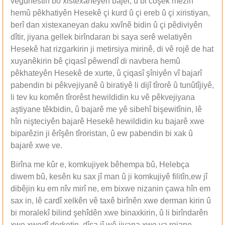
veguhêstin bo xistexaneyên bajêr, û bi coşek mezin
hemû pêkhatiyên Hesekê çi kurd û çi ereb û çi xiristiyan,
berî dan xistexaneyan daku xwînê bidin û çi pêdiviyên
dîtir, jiyana gellek birîndaran bi saya serê welatiyên
Hesekê hat rizgarkirin ji metirsiya mirinê, di vê rojê de hat
xuyanêkirin bê çiqasî pêwendî di navbera hemû
pêkhateyên Hesekê de xurte, û çiqasî şîniyên vî bajarî
pabendin bi pêkvejiyanê û biratiyê li dijî tîrorê û tunûtîjiyê,
li tev ku komên tîrorêst hewildidin ku vê pêkvejiyana
aştiyane têkbidin, û bajarê me yê sibehî bişewitînin, lê
hîn nişteciyên bajarê Hesekê hewildidin ku bajarê xwe
biparêzin ji êrîşên tîroristan, û ew pabendin bi xak û
bajarê xwe ve.
Birîna me kûr e, komkujiyek bêhempa bû, Helebça
diwem bû, kesên ku sax jî man û ji komkujiyê filitîn,ew jî
dibêjin ku em nîv mirî ne, em bixwe nizanin çawa hîn em
sax in, lê cardî xelkên vê taxê birînên xwe derman kirin û
bi moralekî bilind şehîdên xwe binaxkirin, û li birîndarên
xwe xwedî derketin, dîsa jî wê jiyana xwe ya rojane