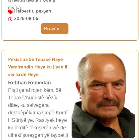
û herdu destên xwe ji
çivîka…
Helbest u pexşan
2026-08-06
Bixwîne ...
Pêxistina 5ê Tebaxê Nayê
Vemirandin Heya ku Jiyan li
ser Erdê Heye
Rebhan Remedan
Piştî çend rojen kêm, 5ê
Tebaxê/Augustê nêzîk
dibe, ku salvegera
destpêpêkirina Çepê Kurdî
li Sûriyê ye. Rastiyek heye
ku di dilê têkoşerên wê de
cîhekî şoreşgerî yê taybet ji