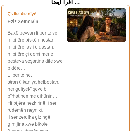
اقرأ أيضاً ...
Çivîka Azadiyê
Ezîz Xemcivîn
Baxê peyvan li ber te ye,
hilbijêre biskên hestan,
hilbijêre lavij û dastan,
hilbijêre çi demjimêr e,
besteya veşartina dilê xwe
bidêre…
Li ber te ne,
stran û kaniya helbestan,
her guliyekî şevê bi
bîrhatinên me dihûnin…
Hilbijêre hezkirinê li ser
rûdêmên neynikî,
li ser zerdika gizingê,
girnijîna xwe bikole