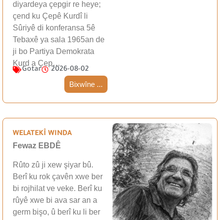
diyardeya çepgir re heye;
çend ku Çepê Kurdî li
Sûriyê di konferansa 5ê
Tebaxê ya sala 1965an de
ji bo Partiya Demokrata
Kurd a Çep…
Gotar
2026-08-02
Bixwîne ...
WELATEKÎ WINDA
Fewaz EBDÊ
Rûto zû ji xew şiyar bû.
Berî ku rok çavên xwe ber
bi rojhilat ve veke. Berî ku
rûyê xwe bi ava sar an a
germ bişo, û berî ku li ber