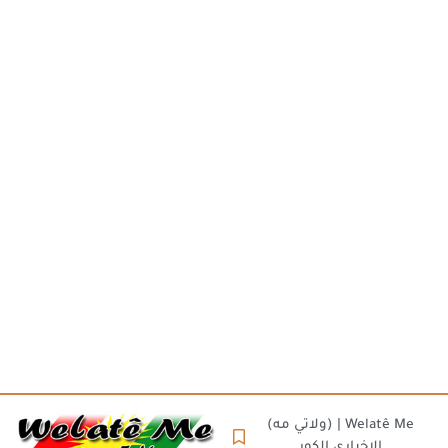
(ولاتي مه) | Welatê Me
الاخباري الكور