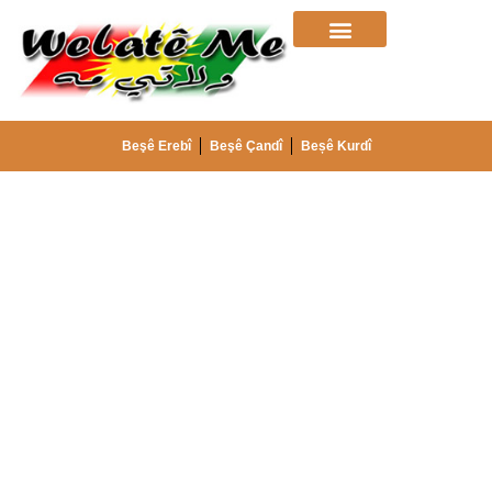
Beşê Erebî
Beşê Çandî
Beșê Kurdî