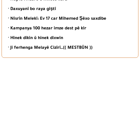
· Daxuyanî bo raya giştî
· Nisrîn Melekî: Ev 17 car Mihemed Şêxo saxdibe
· Kampanya 100 hezar imze dest pê kir
· Hinek dikin û hinek dixwin
· Ji ferhenga Melayê Cizîrî…(( MESTBÛN ))