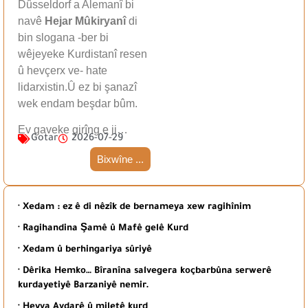
Dûsseldorf a Alemanî bi
navê
Hejar Mûkiryanî
di
bin slogana -ber bi
wêjeyeke Kurdistanî resen
û hevçerx ve- hate
lidarxistin.Û ez bi şanazî
wek endam beşdar bûm.
Ev gaveke girîng e ji…
Gotar
2026-07-29
Bixwîne ...
· Xedam : ez ê di nêzîk de bernameya xew ragihînim
· Ragihandina Şamê û Mafê gelê Kurd
· Xedam û berhingariya sûriyê
· Dêrika Hemko… Bîranîna salvegera koçbarbûna serwerê
kurdayetiyê Barzaniyê nemir.
· Heyva Avdarê û miletê kurd