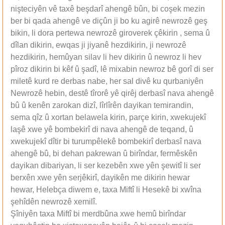
nişteciyên vê taxê beşdarî ahengê bûn, bi coşek mezin
ber bi qada ahengê ve diçûn ji bo ku agirê newrozê geş
bikin, li dora pertewa newrozê giroverek çêkirin , sema û
dîlan dikirin, ewqas ji jiyanê hezdikirin, ji newrozê
hezdikirin, hemûyan silav li hev dikirin û newroz li hev
pîroz dikirin bi kêf û şadî, lê mixabin newroz bê gorî di ser
miletê kurd re derbas nabe, her sal divê ku qurbaniyên
Newrozê hebin, destê tîrorê yê qirêj derbasî nava ahengê
bû û kenên zarokan dizî, lîrlîrên dayikan temirandin,
sema qîz û xortan belawela kirin, parçe kirin, xwekujekî
laşê xwe yê bombekirî di nava ahengê de teqand, û
xwekujekî dîtir bi turumpêlekê bombekirî derbasî nava
ahengê bû, bi dehan pakrewan û birîndar, fermêskên
dayikan dibariyan, li ser kezebên xwe yên şewitî li ser
berxên xwe yên serjêkirî, dayikên me dikirin hewar
hewar, Helebça diwem e, taxa Miftî li Hesekê bi xwîna
şehîdên newrozê xemilî.
Şîniyên taxa Miftî bi merdbûna xwe hemû birîndar