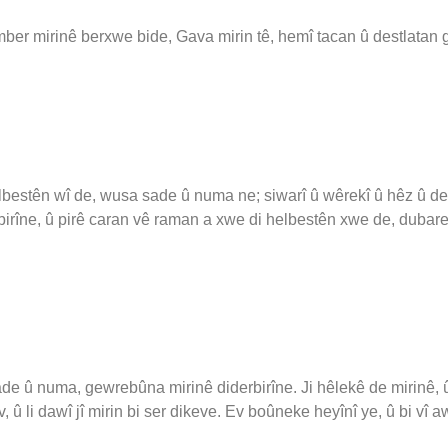
hember mirinê berxwe bide, Gava mirin tê, hemî tacan û destlatan 
lbestên wî de, wusa sade û numa ne; siwarî û wêrekî û hêz û dest
irîne, û pirê caran vê raman a xwe di helbestên xwe de, dubare
e û numa, gewrebûna mirinê diderbirîne. Ji hêlekê de mirinê, û
, û li dawî jî mirin bi ser dikeve. Ev boûneke heyînî ye, û bi vî