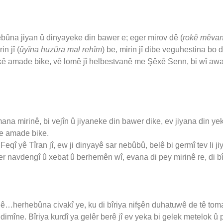
ebûna jiyan û dinyayeke din bawer e; eger mirov dê (
rokê mêva
n jî (
ûyîna huzûra mal rehîm
) be, mirin jî dibe veguhestina bo 
yekê amade bike, vê lomê jî helbestvanê me Şêxê Senn, bi wî awa
 mirinê, bi vejîn û jiyaneke din bawer dike, ev jiyana din yeke
re amade bike.
Feqî yê Tîran jî, ew ji dinyayê sar nebûbû, belê bi germî tev li ji
 ser navdengî û xebat û berhemên wî, evana di pey mirinê re, di bî
ê…herhebûna civakî ye, ku di bîriya nifşên duhatuwê de tê tomar
 dimîne. Bîriya kurdî ya gelêr berê jî ev yeka bi gelek metelok û