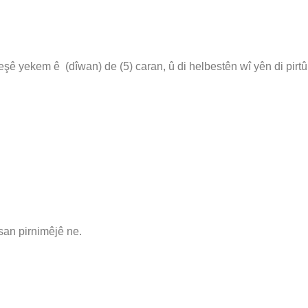
 beşê yekem ê (dîwan) de (5) caran, û di helbestên wî yên di pir
îsan pirnimêjê ne.