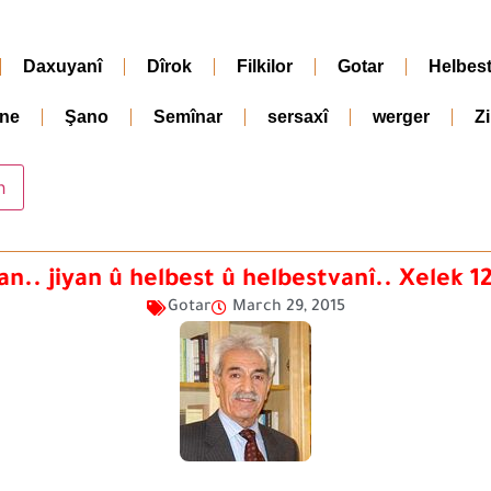
Daxuyanî
Dîrok
Filkilor
Gotar
Helbes
ne
Şano
Semînar
sersaxî
werger
Z
an.. jiyan û helbest û helbestvanî.. Xelek 12
Gotar
March 29, 2015