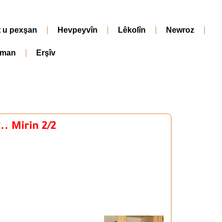
t u pexşan
Hevpeyvîn
Lêkolîn
Newroz
iman
Erşîv
.. Mirin 2/2