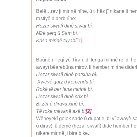
Belê…rev ji mirinê nîne, û ti hêz jî nikane li 
rastiyê diderbirîne:
Hezar siwalî dinê siwar bî.
Mîrê şerq û Şam bî.
Kasa mirinê tuyabî
[1]
.
Boûnên Feqî yê Tîran, di tenga mirinê re, di he
awayî bêarebûna mirov, li hember mirinê diderb
Hezar siwalî dinê patşiha bî.
Xweyê gurz û kemenda bî.
Rokê tê ber fena mirinê bî.
Hezar siwalî dinê sax bî.
Bi zêr û dirava xinê bî,
Tê rokê mêvanê axê bî
[2]
.
Wêneyekî gelek sade û dupat e, bi vî awayê sad
û dirav), û demê (hezar siwalî) dide hember hev
nikare mirinê ji bîra bike.