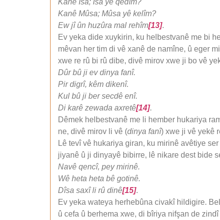
Kanê Îsa; Îsa yê qedîm?
Kanê Mûsa; Mûsa yê kelîm?
Ew jî ûn huzûra mal rehîm
[13]
.
Ev yeka dide xuykirin, ku helbestvanê me bi h
mêvan her tim di vê xanê de namîne, û eger miri
xwe re rû bi rû dibe, divê mirov xwe ji bo vê 
Dûr bû ji ev dinya fanî.
Pir digrî, kêm dikenî.
Kul bû ji ber secdê enî.
Di karê zewada axretê
[14]
.
Dêmek helbestvanê me li hember hukariya ramana
ne, divê mirov li vê (
dinya fanî
) xwe ji vê yekê 
Lê tevî vê hukariya giran, ku mirinê avêtiye ser 
jiyanê û ji dinyayê bibirre, lê nikare dest bide
Navê qencî, pey mirinê.
Wê heta heta bê gotinê.
Dîsa saxî li rû dinê
[15]
.
Ev yeka wateya herhebûna civakî hildigire. Bel
û cefa û berhema xwe, di bîriya nifşan de zindî