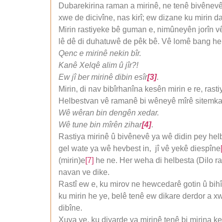
Dubarekirina raman a mirinê, ne tenê bivênevê y
xwe de dicivîne, nas kirî; ew dizane ku mirin d
Mirin rastiyeke bê guman e, nimûneyên jorîn vê
lê dê di duhatuwê de pêk bê. Vê lomê bang hem
Qenc e mirinê nekin bîr.
Kanê Xelqê alim û jîr?!
Ew jî ber mirinê dibin esîr
[3]
.
Mirin, di nav bibîrhanîna kesên mirin e re, rasti
Helbestvan vê ramanê bi wêneyê mîrê sitemkar,
Wê wêran bin dengên xedar.
Wê tune bin mîrên zihar
[4]
.
Rastiya mirinê û bivênevê ya wê didin pey he
gel wate ya wê hevbest in, jî vê yekê diespîne
(mirin)e
[7]
he ne. Her weha di helbesta (Dilo r
navan ve dike.
Rastî ew e, ku mirov ne hewcedarê gotin û bihî
ku mirin he ye, belê tenê ew dikare derdor a x
dibîne.
Xuya ye, ku diyarde ya mirinê tenê bi mirina kes