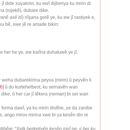
î dide xuyakirin, ku ewî dijberiya ku mirin di
na (rojekê), dubare dike.
vanê axê bî
) nîşana gorê ye, ku ew jî rastiyek e,
ku bê, xwe jê re amade bikin:
eke her he ye, ew karîna duhatuwê ye jî.
weha dubarekirina peyva (mirin) û peyvên li
[6]
û du kurtehelbest, ku sernavên wan
ike, û her car jî lêkera (
neman
) bi ser wan
forma dawî, ya ku mirin distîne, ye da zanibe
ne, ango mirov mirina xwe bi ya kesên din re
dibêje: “
Xelk berketiyên kesên mirî ne, ji ber ku