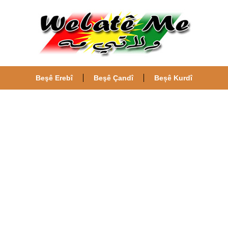
Beşê Erebî
Beşê Çandî
Beșê Kurdî