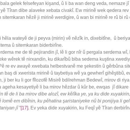
 bala gelek felsefeyan kişand, û li ba wan deng veda, nemaze jî 
î yê Tîran dibe alaveke xebata civakî. Ew mirinê wek qedera rev 
sitemkaran hêzê ji mirinê werdigire, û wan bi mirinê re rû bi rû 
i hêla wateyê de ji peyva (mirin) vê nêzîk in, dixebitîne, û beri
tema û sitemkaran biderbirîne.
rdema me de tê pejirandin jî, lê li gor nîr û pergala serdema wî
e wêrek tê nirxandin, ku dikarîbû biba sedema kuştina xwediyê
Pê re ev awayê xwebata helbestvanê me şekestin û gêrbûna sit
n baş di xwerista mirinê û taybetiya wê ya gewherî gihêştibû, ew j
, ji ber ku li gor fîlozofê Misirê bdilrehman Bedewî, mirov di riy
ageha kesayetiyê li ba mirov hêzdar û kûr be, ewqas jî dikare di
in tê
de li ba mirov dibe alozî, ew kêlîka ye, ya ku dide xuyakirin
ê lomê em dibînin, ku pêhatina şaristaniyeke nû bi ponijiya li gel 
taniyan jî
”
[17]
. Ev yeka dide xuyakirin, ku Feqî yê Tîran derbirî