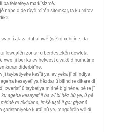
li ba felsefeya markîsîzmê.
jê nabe dide rûyê mîrên sitemkar, ta ku mirov
dike:
ya wan jî alava duhatuwê (wê) dixebitîne, da
, ku fewdalên zorkar û berdestekên dewleta
 xwe, ji ber ku ev helwest civakê dihurhutîne
emkaran diderbirîne.
î taybetiyeke kesîtî ye, ev yeka jî bilindiya
a ageha kesayetî ya hêzdar û bilind re dikare di
 xweristî û taybetiya mirinê bigihêne, pê re jî
, ku ageha kesayetî li ba wî bi hêz bû ye, û pê
mirinê re têkldar e, imkê tiştê li gor giyanê
na şaristaniyeke kurdî nû ye, rengdêrên wê di