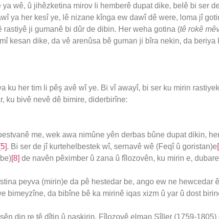
a wê, û jihêzketina mirov li hemberê dupat dike, belê bi ser de j
awî ya her kesî ye, lê nizane kînga ew dawî dê were, loma jî goti
 rastiyê ji gumanê bi dûr de dibin. Her weha gotina (
tê rokê mê
î kesan dike, da vê arenûsa bê guman ji bîra nekin, da beriya 
ya ku her tim li pêş avê wî ye. Bi vî awayî, bi ser ku mirin rastiy
 ku bivê nevê dê bimire, diderbirîne:
lbestvanê me, wek awa nimûne yên derbas bûne dupat dikin, her 
[5]
. Bi ser de jî kurtehelbestek wî, sernavê wê (Feqî û goristan)e
abe)
[8]
de navên pêximber û zana û fîlozovên, ku mirin e, dubare d
stina peyva (mirin)e da pê hestedar be, ango ew ne hewcedar ê 
we bimeyzîne, da bibîne bê ka mirinê iqas xizm û yar û dost biri
ên din re tê dîtin û naskirin. Fîlozovê elman Şîller (1759-1805) 