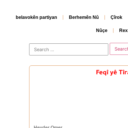
belavokên partiyan
Berhemên Nû
Çîrok
Nûçe
Rex
Feqî yê Tîr
Heyder Omer