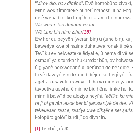
“
Mirov die, nav dimîne
”. Evê herhebûna civakî,
Mirin wek zîmboleke hunerî helbestî, li ba Feq
dişê weha bie, ku Feqî hin caran li hember wan 
Wê wêran bin dengên xedar.
Wê tune bin mîrê zihar
[16]
.
Ew her du peyvên (wêran bin) û (tune bin), ku j
baweriya xwe bi hatina duhatuwa ronak û bê si
Tevî ku ev helwesteke êdyal e, û nema di vê se
osmanî ya sitemkar hukumdar bûn, ev helwestek
û giyanê berxwedanê bi derûnan de ber dide. 
Li vê dawiyê em dikarin bibêjin, ku Feqî yê Tîra
ageha kesayetî û xweyîtî li ba wî dide xuyakirin
taybetiya gewherê mirinê bigihêne, imkê her ku 
mirin li ba wî dibe aloziya heyînî, “
kêlîka ku mir
re jî bi gavên lezok ber bi şaristaniyê de die. V
tekekesan rast e, rastiya xwe dikşêne ser şaris
kelepûra gelêrî kurdî jî de diyar in.
[1]
Tembûr, rû 42.