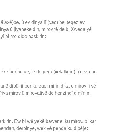
nê axê
)be, û ev dinya jî (
xan
) be, teqez ev
dinya û jiyaneke din, mirov tê de bi Xweda yê
yî bi me dide naskirin:
ke her he ye, tê de perû (xelatkirin) û ceza he
yanê dibû, ji ber ku eger mirin dikare mirov ji vê
riya mirov û mirovatiyê de her zindî dimînin:
kirin. Ew bi wê yekê bawer e, ku mirov, bi kar
 pendan, derbiriye, wek vê penda ku dibêje: