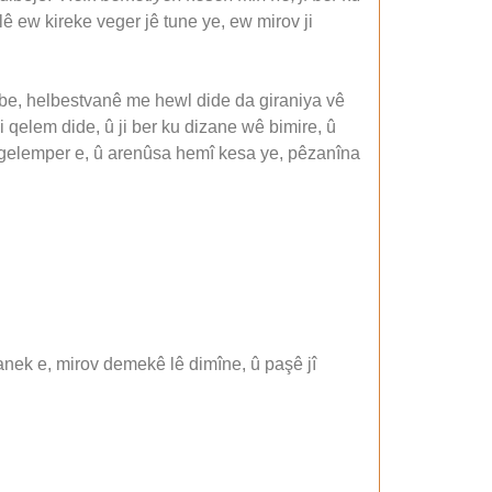
lê ew kireke veger jê tune ye, ew mirov ji
dibe, helbestvanê me hewl dide da giraniya vê
 li qelem dide, û ji ber ku dizane wê bimire, û
eke gelemper e, û arenûsa hemî kesa ye, pêzanîna
xanek e, mirov demekê lê dimîne, û paşê jî