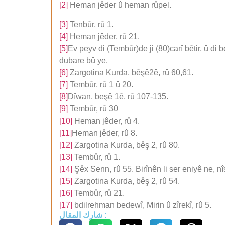
[2]
Heman jêder û heman rûpel.
[3]
Tenbûr, rû 1.
[4]
Heman jêder, rû 21.
[5]
Ev peyv di (Tembûr)de ji (80)carî bêtir, û di
dubare bû ye.
[6]
Zargotina Kurda, bêşê2ê, rû 60,61.
[7]
Tembûr, rû 1 û 20.
[8]
Dîwan, beşê 1ê, rû 107-135.
[9]
Tembûr, rû 30
[10]
Heman jêder, rû 4.
[11]
Heman jêder, rû 8.
[12]
Zargotina Kurda, bêş 2, rû 80.
[13]
Tembûr, rû 1.
[14]
Şêx Senn, rû 55. Birînên li ser eniyê ne, n
[15]
Zargotina Kurda, bêş 2, rû 54.
[16]
Tembûr, rû 21.
[17]
bdilrehman bedewî, Mirin û zîrekî, rû 5.
شارك المقال :