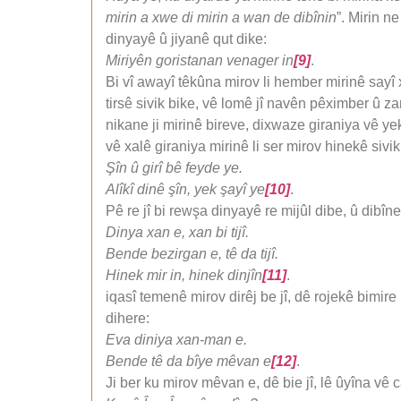
mirin a xwe di mirin a wan de dibînin
”. Mirin n
dinyayê û jiyanê qut dike:
Miriyên goristanan venager in
[9]
.
Bi vî awayî têkûna mirov li hember mirinê sayî
tirsê sivik bike, vê lomê jî navên pêximber û zan
nikane ji mirinê bireve, dixwaze giraniya vê ye
vê xalê giraniya mirinê li ser mirov hinekê sivi
Şîn û girî bê feyde
ye.
Alîkî dinê şîn, yek şayî ye
[10]
.
Pê re jî bi rewşa dinyayê re mijûl dibe, û dibîne
Dinya xan e, xan bi tijî.
Bende bezirgan e, tê da tijî.
Hinek mir in, hinek dinjîn
[11]
.
iqasî temenê mirov dirêj be jî, dê rojekê bimire 
dihere:
Eva diniya xan-man e.
Bende tê da bîye mêvan e
[12]
.
Ji ber ku mirov mêvan e, dê bie jî, lê ûyîna vê