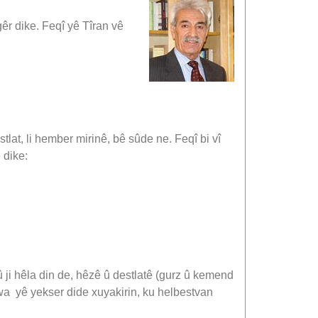
gêr dike. Feqî yê Tîran vê
lat, li hember mirinê, bê sûde ne. Feqî bi vî
 dike:
 ji hêla din de, hêzê û destlatê (gurz û kemend
 awa yê yekser dide xuyakirin, ku helbestvan