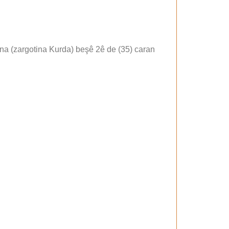
tûna (zargotina Kurda) beşê 2ê de (35) caran