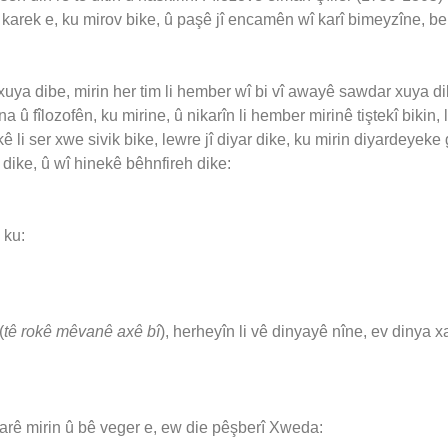
e karek e, ku mirov bike, û paşê jî encamên wî karî bimeyzîne, be
 xuya dibe, mirin her tim li hember wî bi vî awayê sawdar xuya 
a û fîlozofên, ku mirine, û nikarîn li hember mirinê tiştekî bikin,
kê li ser xwe sivik bike, lewre jî diyar dike, ku mirin diyardey
k dike, û wî hinekê bêhnfireh dike:
 ku:
(
tê rokê mêvanê axê bî
), herheyîn li vê dinyayê nîne, ev dinya 
 carê mirin û bê veger e, ew die pêşberî Xweda: