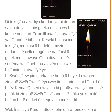
Di tekoşîna azadîya kurdan ya bi dehan
salan de yek ji pirsgireka mezin ew bû
ku me nedikarî
”derdê xwe”
ji raya gîştî
ya cîhanê re bibêjin. Kesekî bi qasî me
tekoşîn, merxasî û bedelên mezin
nedanê, lê xelk dengê me nabîhîst û
gelek me bi awayekî din dizanin… Yek ji
sedêma wê jî nebûna alavên me xwe
bigîhînin mirovahîyê ye.
Li Swêd jî ew pirsgireka me hebû û heye. Lewra em
zimanê Swêdî wekî têyî xwestin nikarin bikar bînin. Lê
birêz Kemal Qoserî ew yeka bi penûsa xwe şikand û sê
pirtûk bi zimanê Swêdî nivîsandin. Pirtûka yekêm dû
heftan berê derket û eleqeyeka mezin dît.
Wek Înstîtuya Kurdî li Stockholm em wî pîroz dikin û