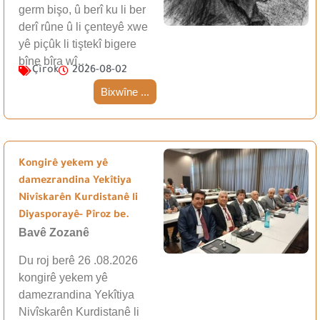
germ bişo, û berî ku li ber
derî rûne û li çenteyê xwe
yê piçûk li tiştekî bigere
bîne bîra wî…
Çîrok
2026-08-02
Bixwîne ...
Kongirê yekem yê
damezrandina Yekîtiya
Nivîskarên Kurdistanê li
Diyasporayê- Pîroz be.
Bavê Zozanê
Du roj berê 26 .08.2026
kongirê yekem yê
damezrandina Yekîtiya
Nivîskarên Kurdistanê li