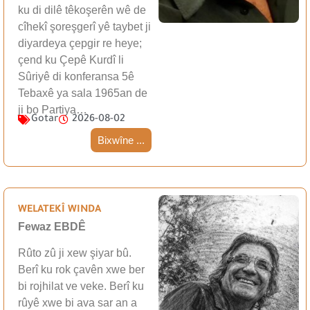
ku di dilê têkoşerên wê de
cîhekî şoreşgerî yê taybet ji
diyardeya çepgir re heye;
çend ku Çepê Kurdî li
Sûriyê di konferansa 5ê
Tebaxê ya sala 1965an de
ji bo Partiya…
Gotar
2026-08-02
Bixwîne ...
WELATEKÎ WINDA
Fewaz EBDÊ
Rûto zû ji xew şiyar bû.
Berî ku rok çavên xwe ber
bi rojhilat ve veke. Berî ku
rûyê xwe bi ava sar an a