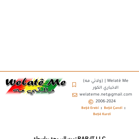
(ولاتي مه) | Welatê Me
الاخباري الكور
welateme.net@gmail.com
2006-2024
Beşê Erebî
Beşê Çandî
Beșê Kurdî
تمت البرمجة بواسطة RAR-IT LLC