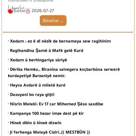
دیاسپۆرا….
Gotar
2026-07-27
Bixwîne ...
· Xedam : ez ê di nêzîk de bernameya xew ragihînim
· Ragihandina Şamê û Mafê gelê Kurd
· Xedam û berhingariya sûriyê
· Dêrika Hemko… Bîranîna salvegera koçbarbûna serwerê
kurdayetiyê Barzaniyê nemir.
· Heyva Avdarê û miletê kurd
· Daxuyanî bo raya giştî
· Nisrîn Melekî: Ev 17 car Mihemed Şêxo saxdibe
· Kampanya 100 hezar imze dest pê kir
· Hinek dikin û hinek dixwin
· Ji ferhenga Melayê Cizîrî…(( MESTBÛN ))