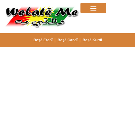
Beşê Erebî
Beşê Çandî
Beșê Kurdî