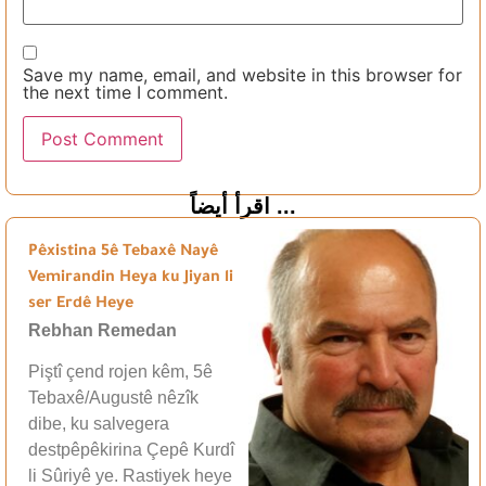
Save my name, email, and website in this browser for
the next time I comment.
اقرأ أيضاً ...
Pêxistina 5ê Tebaxê Nayê
Vemirandin Heya ku Jiyan li
ser Erdê Heye
Rebhan Remedan
Piştî çend rojen kêm, 5ê
Tebaxê/Augustê nêzîk
dibe, ku salvegera
destpêpêkirina Çepê Kurdî
li Sûriyê ye. Rastiyek heye