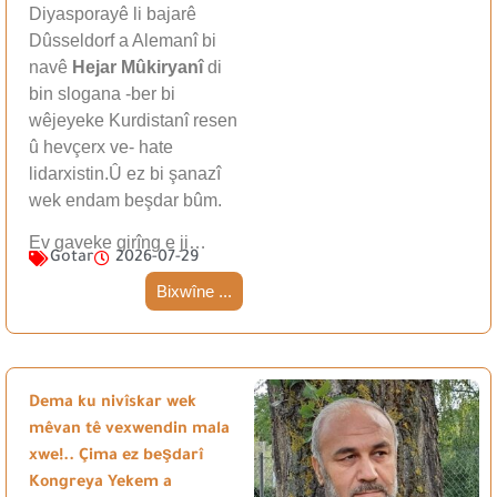
Diyasporayê li bajarê
Dûsseldorf a Alemanî bi
navê
Hejar Mûkiryanî
di
bin slogana -ber bi
wêjeyeke Kurdistanî resen
û hevçerx ve- hate
lidarxistin.Û ez bi şanazî
wek endam beşdar bûm.
Ev gaveke girîng e ji…
Gotar
2026-07-29
Bixwîne ...
Dema ku nivîskar wek
mêvan tê vexwendin mala
xwe!.. Çima ez beşdarî
Kongreya Yekem a