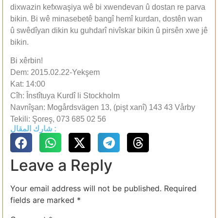
dixwazin kefxwaşiya wê bi xwendevan û dostan re parva
bikin. Bi wê minasebetê bangî hemî kurdan, dostên wan
û swêdîyan dikin ku guhdarî nivîskar bikin û pirsên xwe jê
bikin.
Bi xêrbin!
Dem: 2015.02.22-Yekşem
Kat: 14:00
Cîh: Înstîtuya Kurdî li Stockholm
Navnîşan: Mogårdsvägen 13, (pişt xanî) 143 43 Vårby
Tekili: Şoreş, 073 685 02 56
شارك المقال :
Leave a Reply
Your email address will not be published.
Required
fields are marked
*