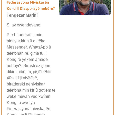
Federasyona Nivîskarên
Kurd li Diasporayê nebûm?
Tengezar Marînî
Silav xwendevano:
Pirr biraderan ji min
pirsiyar kirin û di rêka
Messenger, WhatsApp û
telefonan re, çima tu li
Kongirê yekem amade
nebûyî?. Birastî ez şerim
dikim bibêjim, piştî bêhtir
40sal î ji nivîsînê,
biraderekî nenivîskar,
telefona min kir û got em te
weke mêvan vedixwînin
Kongira xwe ya
Fiderasiyona nivîskarên
Kurdistan li Diaspora