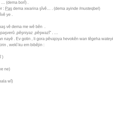
n … (dema borî) .
r :
Paş
dema xwarina şîvê… . (dema ayinde /musteqbel)
îvê ye .
i paş vê dema me wê bên .
,paşverû ,pêşniyaz ,pêşwazî” . …
n nayê . Ev gotin , li gora pêvajoya hevokên wan têgeha watey
rin , wekî ku em bibêjin :
 )
we ne)
bala wî)