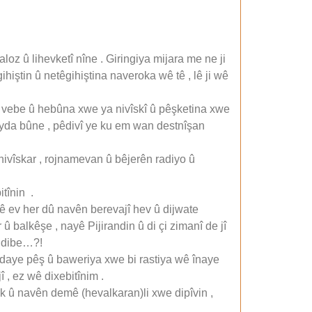
oz û lihevketî nîne . Giringiya mijara me ne ji
gihiştin û netêgihiştina naveroka wê tê , lê ji wê
î vebe û hebûna xwe ya nivîskî û pêşketina xwe
peyda bûne , pêdivî ye ku em wan destnîşan
ivîskar , rojnamevan û bêjerên radiyo û
tînin .
orê ev her dû navên berevajî hev û dijwate
 balkêşe , nayê Pijirandin û di çi zimanî de jî
a dibe…?!
 daye pêş û baweriya xwe bi rastiya wê înaye
 , ez wê dixebitînim .
k û navên demê (hevalkaran)li xwe dipîvin ,