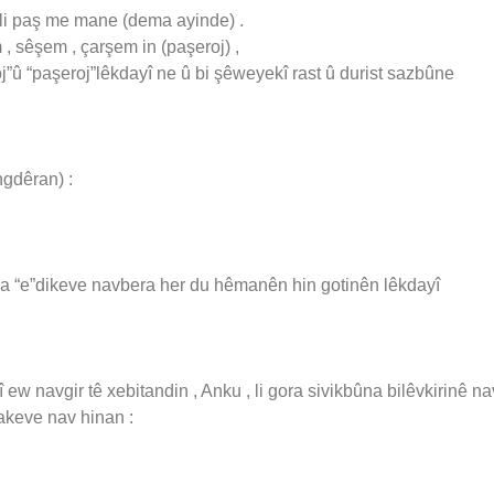
 li paş me mane (dema ayinde) .
 sêşem , çarşem in (paşeroj) ,
oj”û “paşeroj”lêkdayî ne û bi şêweyekî rast û durist sazbûne
ngdêran) :
ira “e”dikeve navbera her du hêmanên hin gotinên lêkdayî
 ew navgir tê xebitandin , Anku , li gora sivikbûna bilêvkirinê n
akeve nav hinan :