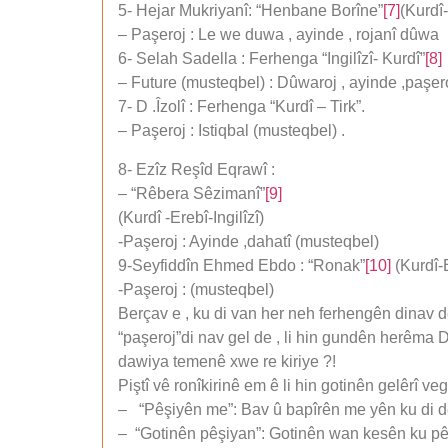
5- Hejar Mukriyanî: “Henbane Borîne”
[7]
(Kurdî-
– Paşeroj : Le we duwa , ayinde , rojanî dûwa
6- Selah Sadella : Ferhenga “Ingilîzî- Kurdî”
[8]
– Future (musteqbel) : Dûwaroj , ayinde ,paşero
7- D .Îzolî : Ferhenga “Kurdî – Tirk”.
– Paşeroj : Istiqbal (musteqbel) .
8- Ezîz Reşîd Eqrawî :
– “Rêbera Sêzimanî”
[9]
(Kurdî -Erebî-Ingilîzî)
-Paşeroj : Ayinde ,dahatî (musteqbel)
9-Seyfiddîn Ehmed Ebdo : “Ronak”
[10]
(Kurdî-
-Paşeroj : (musteqbel)
Berçav e , ku di van her neh ferhengên dinav de
“paşeroj”di nav gel de , li hin gundên herêma Dêr
dawiya temenê xwe re kiriye ?!
Piştî vê ronîkirinê em ê li hin gotinên gelêrî ve
– “Pêşiyên me”: Bav û bapîrên me yên ku di
– “Gotinên pêşiyan”: Gotinên wan kesên ku pê