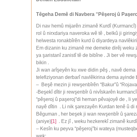
Têgeha Demê di Navbera “Pêşeroj û Paşero
Di nav hemû mijarên zimanê Kurdî (Kurmancî) de 
rol û nirxdariya naveroka wê tê , belkû ji giringi
helwesta ronakbîrên kurd û diyardeya navlêkiri
Em dizanin ku zimanê me demeke dirêj weku zim
ya şaristanî zanistî tê de bibîne . Ji ber vê r
bikin .
Ji wan arîşeyên ku xwe didin pêş , navê dema 
telefiziyonan derbarî navlêkirina dema ayinde 
– Beşê mezin ji rewşenbîrên “Bakur”û “Rojava”(
-Beşekî dîtir ji rewşenbîr û nivîskarên kurmanc
“pêşeroj û paşeroj”di heman pêvajoyê de , li ye
nayê dîtin . Li nik şarezayên Kurdan tenê û d
Bêguman , her beşek ji wan rewşenbîr û şareza
(aniye)
[1]
. Ez jî , weku hezkerekî zimanê kurdî 
– Kesîn ku peyva “pêşeroj”bi wateya (musteqbel
wek: