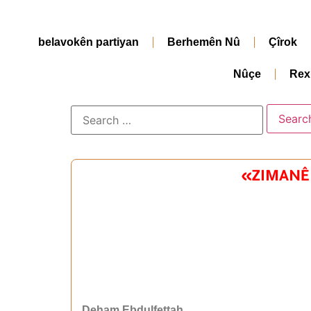
belavokên partiyan
Berhemên Nû
Çîrok
Nûçe
Rex
«ZIMANÊ 
Deham Ebdulfettah