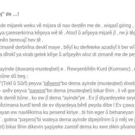
j” de …!
mijarek weku vê mijara di nav destên me de , wiqasî giring , al
ya çareserkirina kêşeya wê tê . Alozî û arîşeya mijarê jî , ne ji tê
nên berevajî hev tê .
anê derbirîna devkî maye , bêyî ku derfeteke azadiyî li ber w
ewşa dîrokî ya xirab gelek kêşe û arîşeyên aloz di zimanê me de 
ayinde (duwaroj-musteqbel) e . Rewşenbîrên Kurd (Kurmanc) , n
bûne dû beş :
Tirkî û Sûrî) peyva “
pêşeroj
“bo dema ayinde (musteqbel) dixebi
î- axêv peyva “
paşeroj
“bo dema (musteqbel) bikar tînin , li vê g
k demê bûne , ku ew jî dema “ayinde”ye . Ev jî diyardeyeke seyr û
i rêzimana kurdî tenê de ev diyardeya bêrê peyda dibe ! Ev çaw
yan ew navlêkirina ku pesend kiriye , bi hin eger û behaneyan
, gotina “paşeroj”bi wateya dema ayinde dipejirînim û ji mêj ve jî
) bikar tînin dikevin şaşiyeke zanistî dema ku xwe dikin pîvano