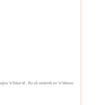
avgira “e”bikar tê . Bo vê sedemê ev “e”dikeve