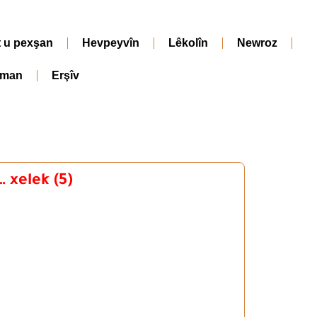
t u pexşan
Hevpeyvîn
Lêkolîn
Newroz
iman
Erşîv
xelek (5)