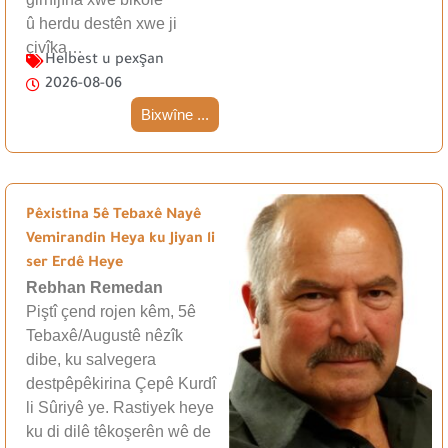
û herdu destên xwe ji
çivîka…
Helbest u pexşan
2026-08-06
Bixwîne ...
Pêxistina 5ê Tebaxê Nayê
Vemirandin Heya ku Jiyan li
ser Erdê Heye
Rebhan Remedan
Piştî çend rojen kêm, 5ê
Tebaxê/Augustê nêzîk
dibe, ku salvegera
destpêpêkirina Çepê Kurdî
li Sûriyê ye. Rastiyek heye
ku di dilê têkoşerên wê de