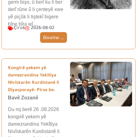
germ bişo, û berî ku li ber
derî rûne û li çenteyê xwe
yê piçûk li tiştekî bigere
bîne bîra wî…
Çîrok
2026-08-02
Bixwîne ...
Kongirê yekem yê
damezrandina Yekîtiya
Nivîskarên Kurdistanê li
Diyasporayê- Pîroz be.
Bavê Zozanê
Du roj berê 26 .08.2026
kongirê yekem yê
damezrandina Yekîtiya
Nivîskarên Kurdistanê li