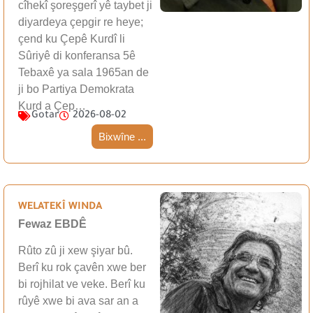
cîhekî şoreşgerî yê taybet ji
diyardeya çepgir re heye;
çend ku Çepê Kurdî li
Sûriyê di konferansa 5ê
Tebaxê ya sala 1965an de
ji bo Partiya Demokrata
Kurd a Çep…
Gotar
2026-08-02
Bixwîne ...
WELATEKÎ WINDA
Fewaz EBDÊ
Rûto zû ji xew şiyar bû.
Berî ku rok çavên xwe ber
bi rojhilat ve veke. Berî ku
rûyê xwe bi ava sar an a