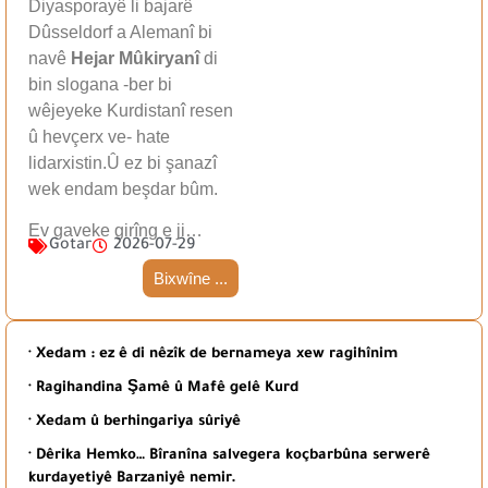
Diyasporayê li bajarê
Dûsseldorf a Alemanî bi
navê
Hejar Mûkiryanî
di
bin slogana -ber bi
wêjeyeke Kurdistanî resen
û hevçerx ve- hate
lidarxistin.Û ez bi şanazî
wek endam beşdar bûm.
Ev gaveke girîng e ji…
Gotar
2026-07-29
Bixwîne ...
· Xedam : ez ê di nêzîk de bernameya xew ragihînim
· Ragihandina Şamê û Mafê gelê Kurd
· Xedam û berhingariya sûriyê
· Dêrika Hemko… Bîranîna salvegera koçbarbûna serwerê
kurdayetiyê Barzaniyê nemir.