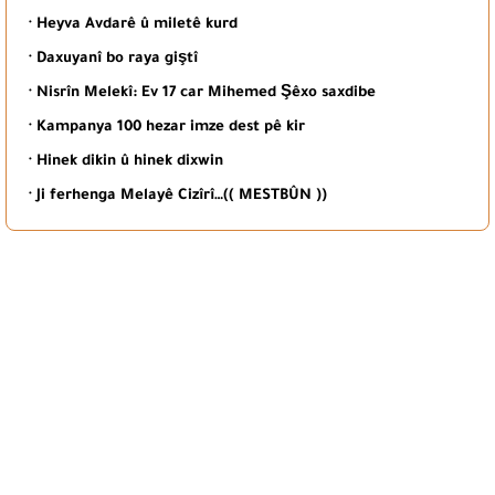
· Heyva Avdarê û miletê kurd
· Daxuyanî bo raya giştî
· Nisrîn Melekî: Ev 17 car Mihemed Şêxo saxdibe
· Kampanya 100 hezar imze dest pê kir
· Hinek dikin û hinek dixwin
· Ji ferhenga Melayê Cizîrî…(( MESTBÛN ))