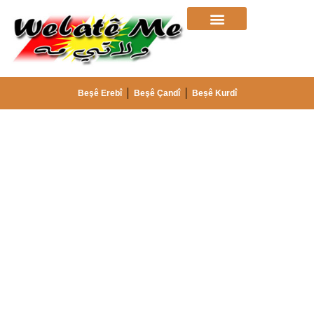
Beşê Erebî
Beşê Çandî
Beșê Kurdî