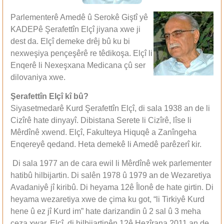
Parlementerê Amedê û Serokê Giştî yê
KADEPê Şerafettîn Elçî jiyana xwe ji
dest da. Elçî demeke drêj bû ku bi
nexweşiya pençeşêrê re têdikoşa. Elçî li
Enqerê li Nexeşxana Medicana çû ser
dilovaniya xwe.
Şerafettîn Elçî kî bû?
Siyasetmedarê Kurd Şerafettîn Elçî, di sala 1938 an de li
Cizîrê hate dinyayî. Dibistana Serete li Cizîrê, lîse li
Mêrdînê xwend. Elçî, Fakulteya Hiquqê a Zanîngeha
Enqereyê qedand. Heta demekê li Amedê parêzerî kir.
Di sala 1977 an de cara ewil li Mêrdînê wek parlementer
hatibû hilbijartin. Di salên 1978 û 1979 an de Wezaretiya
Avadaniyê jî kiribû. Di heyama 12ê Îlonê de hate girtin. Di
heyama wezaretiya xwe de çima ku got, “li Tirkiyê Kurd
hene û ez jî Kurd im” hate darizandin û 2 sal û 3 meha
ceza xwar. Elçî, di hilbijartinên 12ê Hezîrana 2011 an de