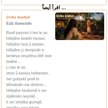
اقرأ أيضاً ...
Çivîka Azadiyê
Ezîz Xemcivîn
Baxê peyvan li ber te ye,
hilbijêre biskên hestan,
hilbijêre lavij û dastan,
hilbijêre çi demjimêr e,
besteya veşartina dilê xwe
bidêre…
Li ber te ne,
stran û kaniya helbestan,
her guliyekî şevê bi
bîrhatinên me dihûnin…
Hilbijêre hezkirinê li ser
rûdêmên neynikî,
li ser zerdika gizingê,
girnijîna xwe bikole