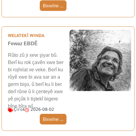
Bixwîne ...
WELATEKÎ WINDA
Fewaz EBDÊ
Rûto zû ji xew şiyar bû.
Berî ku rok çavên xwe ber
bi rojhilat ve veke. Berî ku
rûyê xwe bi ava sar an a
germ bişo, û berî ku li ber
derî rûne û li çenteyê xwe
yê piçûk li tiştekî bigere
bîne bîra wî…
Çîrok
2026-08-02
Bixwîne ...