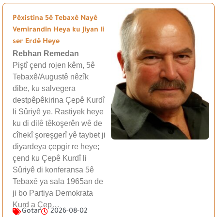
Pêxistina 5ê Tebaxê Nayê
Vemirandin Heya ku Jiyan li
ser Erdê Heye
Rebhan Remedan
Piştî çend rojen kêm, 5ê
Tebaxê/Augustê nêzîk
dibe, ku salvegera
destpêpêkirina Çepê Kurdî
li Sûriyê ye. Rastiyek heye
ku di dilê têkoşerên wê de
cîhekî şoreşgerî yê taybet ji
diyardeya çepgir re heye;
çend ku Çepê Kurdî li
Sûriyê di konferansa 5ê
Tebaxê ya sala 1965an de
ji bo Partiya Demokrata
Kurd a Çep…
Gotar
2026-08-02