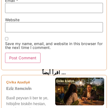
Email
*
Website
Save my name, email, and website in this browser for
the next time I comment.
اقرأ أيضاً ...
Çivîka Azadiyê
Ezîz Xemcivîn
Baxê peyvan li ber te ye,
hilbijêre biskên hestan,