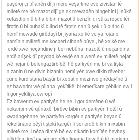
paşeroj çi pîlanên dî ji mere veşartine eve zivistan tê
miletê me bê mazot dijî gelek mewadên bingehînî ji sûkê
xelasdibin û biha bibin mazot û benzîn di sûka reşde tên
firotin û bi buhakî bilind tê firotin nan û şekir û birinc û
hemî mewadê girêdayî bi jiyana xelkê ve ya rojane
namînin milletê me kocberî cîhanê bûye , hê xelkê me
erdê xwe neçandine ji ber nebûna mazotê û neçandina
erdê arîşek dî peydadikê ewjê sala werê ev milletê hejar
wê hejar û belengaztirbibê, ‏hê partiyên me bi va tişta
nizanin û ne divin bizanin hemî yên xwe dikin rêveber
çûne kurdistana başûr bi xebatin mezinve girêdayîne û
ez bawerim wê pîlana yekîtîkê bi emerîkare çêbikin ewjî
li gor yekîtiya ewropî
Ez bawerim ev partiyên he ne li gor demêne û wê
nekaribin vê qûnaxê birêve bibin ev partiyên hotêl û
xwaringehane ne partiyên kargêrin partiyên beyan û
rêkeftinane bêyî tiştekî kargêr li ser erdê bikin mixabin
miletê me ji nêza dimrê hê ew nikarin komîtên hevbeş
pêkbînin tevî ev sêcare rêkeftinama hewlêrê tê morkirin