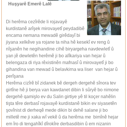
Huşyarê Emerê Lalê
Di herêma cezîrêde li rojavayê
kurdistanê arîşek mirovayetî peydadibê
encama nemana mewadê girêdayî bi
jiyana xelkêve ya rojane ta niha hê kesekî ev reng û
nîşanên he negihandine cihê biryargeha navdewletî û
yan jê dewletên herêmê ji bo alîkariya van hejar û
belengaza di riya rêxistinên mafnasî û mirovayetî ji bo
gihandina van mewad û belavkirna wa liser van hejar û
perîşana
Herêma cizîrê bî zidanek bê dergeh dergehê sînora tev
girtîne hê ji berya van kawdanet dibin li sûryê bo nimone
dergehê qamişlo ev du Salin girtiye yê til koçer nahêlin
tişta têre derbasî rojavayê kurdistanê bikin ev siyasetên
şovînist di derheqê mede dikin bi dehê salane ji bo
milletê me ji xaka wî vekê û da herêma me bimînê hejar
em îro di tengahîkî dîrokîre derbasdibin û em nizanin