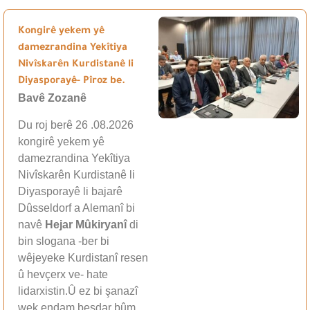
Kongirê yekem yê
damezrandina Yekîtiya
Nivîskarên Kurdistanê li
Diyasporayê- Pîroz be.
Bavê Zozanê
Du roj berê 26 .08.2026
kongirê yekem yê
damezrandina Yekîtiya
Nivîskarên Kurdistanê li
Diyasporayê li bajarê
Dûsseldorf a Alemanî bi
navê
Hejar Mûkiryanî
di
bin slogana -ber bi
wêjeyeke Kurdistanî resen
û hevçerx ve- hate
lidarxistin.Û ez bi şanazî
wek endam beşdar bûm.