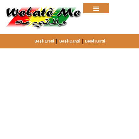
Beşê Erebî
Beşê Çandî
Beșê Kurdî