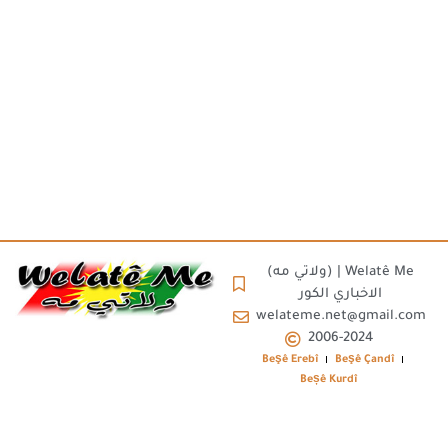
(ولاتي مه) | Welatê Me
الاخباري الكور
welateme.net@gmail.com
2006-2024
Beşê Erebî
Beşê Çandî
Beșê Kurdî