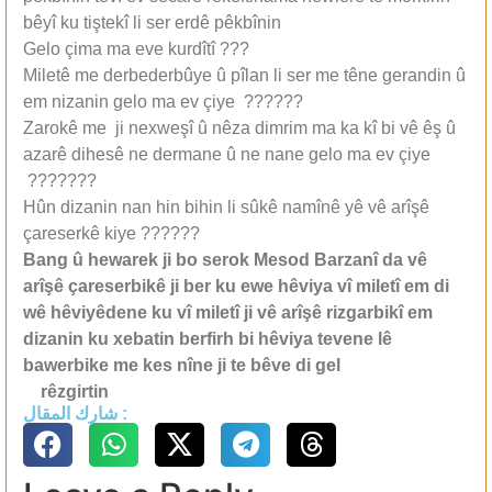
bêyî ku tiştekî li ser erdê pêkbînin
Gelo çima ma eve kurdîtî ???
Miletê me derbederbûye û pîlan li ser me têne gerandin û
em nizanin gelo ma ev çiye ??????
Zarokê me ji nexweşî û nêza dimrim ma ka kî bi vê êş û
azarê dihesê ne dermane û ne nane gelo ma ev çiye
???????
Hûn dizanin nan hin bihin li sûkê namînê yê vê arîşê
çareserkê kiye ??????
Bang û hewarek ji bo serok Mesod Barzanî da vê
arîşê çareserbikê ji ber ku ewe hêviya vî miletî em di
wê hêviyêdene ku vî miletî ji vê arîşê rizgarbikî em
dizanin ku xebatin berfirh bi hêviya tevene lê
bawerbike me kes nîne ji te b
ê
ve di gel
‏
rêzgirtin
شارك المقال :