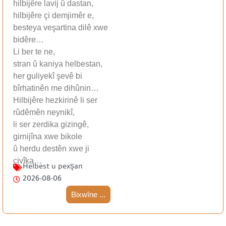
hilbijêre lavij û dastan,
hilbijêre çi demjimêr e,
besteya veşartina dilê xwe
bidêre…
Li ber te ne,
stran û kaniya helbestan,
her guliyekî şevê bi
bîrhatinên me dihûnin…
Hilbijêre hezkirinê li ser
rûdêmên neynikî,
li ser zerdika gizingê,
girnijîna xwe bikole
û herdu destên xwe ji
çivîka…
Helbest u pexşan
2026-08-06
Bixwîne ...