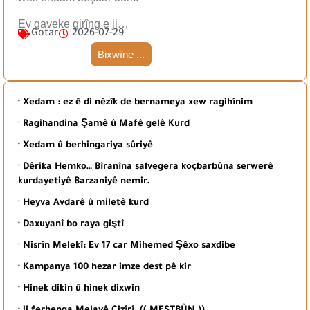
Ev gaveke girîng e ji…
Gotar
2026-07-29
Bixwîne ...
· Xedam : ez ê di nêzîk de bernameya xew ragihînim
· Ragihandina Şamê û Mafê gelê Kurd
· Xedam û berhingariya sûriyê
· Dêrika Hemko… Bîranîna salvegera koçbarbûna serwerê
kurdayetiyê Barzaniyê nemir.
· Heyva Avdarê û miletê kurd
· Daxuyanî bo raya giştî
· Nisrîn Melekî: Ev 17 car Mihemed Şêxo saxdibe
· Kampanya 100 hezar imze dest pê kir
· Hinek dikin û hinek dixwin