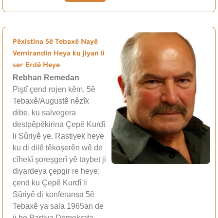
Pêxistina 5ê Tebaxê Nayê
Vemirandin Heya ku Jiyan li
ser Erdê Heye
Rebhan Remedan
Piştî çend rojen kêm, 5ê
Tebaxê/Augustê nêzîk
dibe, ku salvegera
destpêpêkirina Çepê Kurdî
li Sûriyê ye. Rastiyek heye
ku di dilê têkoşerên wê de
cîhekî şoreşgerî yê taybet ji
diyardeya çepgir re heye;
çend ku Çepê Kurdî li
Sûriyê di konferansa 5ê
Tebaxê ya sala 1965an de
ji bo Partiya Demokrata