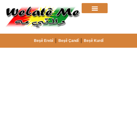
Beşê Erebî
Beşê Çandî
Beșê Kurdî