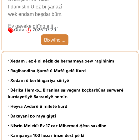
lidarxistin.Û ez bi şanazî
wek endam beşdar bûm.
Ev gaveke girîng e ji…
Gotar
2026-07-29
Bixwîne ...
· Xedam : ez ê di nêzîk de bernameya xew ragihînim
· Ragihandina Şamê û Mafê gelê Kurd
· Xedam û berhingariya sûriyê
· Dêrika Hemko… Bîranîna salvegera koçbarbûna serwerê
kurdayetiyê Barzaniyê nemir.
· Heyva Avdarê û miletê kurd
· Daxuyanî bo raya giştî
· Nisrîn Melekî: Ev 17 car Mihemed Şêxo saxdibe
· Kampanya 100 hezar imze dest pê kir