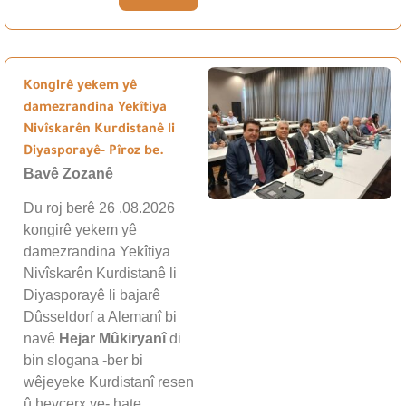
Kongirê yekem yê
damezrandina Yekîtiya
Nivîskarên Kurdistanê li
Diyasporayê- Pîroz be.
Bavê Zozanê
Du roj berê 26 .08.2026
kongirê yekem yê
damezrandina Yekîtiya
Nivîskarên Kurdistanê li
Diyasporayê li bajarê
Dûsseldorf a Alemanî bi
navê
Hejar Mûkiryanî
di
bin slogana -ber bi
wêjeyeke Kurdistanî resen
û hevçerx ve- hate