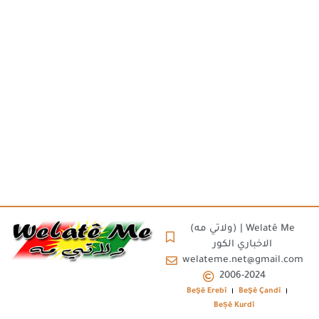
(ولاتي مه) | Welatê Me
الاخباري الكور
welateme.net@gmail.com
2006-2024
Beşê Erebî
Beşê Çandî
Beșê Kurdî