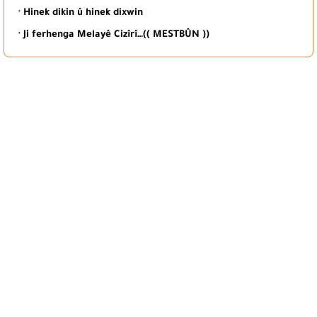
· Hinek dikin û hinek dixwin
· Ji ferhenga Melayê Cizîrî…(( MESTBÛN ))