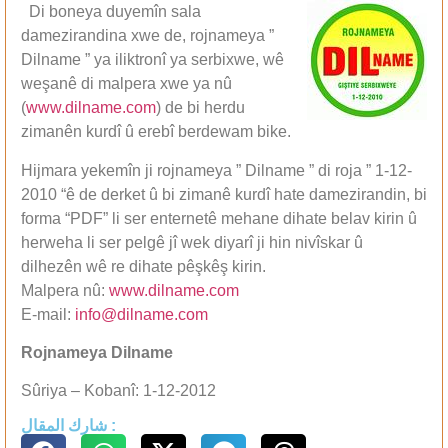
Di boneya duyemîn sala
damezirandina xwe de, rojnameya ”
Dilname ” ya iliktronî ya serbixwe, wê
weşanê di malpera xwe ya nû
(
www.dilname.com
) de bi herdu
zimanên kurdî û erebî berdewam bike.
Hijmara yekemîn ji rojnameya ” Dilname ” di roja ” 1-12-
2010 “ê de derket û bi zimanê kurdî hate damezirandin, bi
forma “PDF” li ser enternetê mehane dihate belav kirin û
herweha li ser pelgê jî wek diyarî ji hin nivîskar û
dilhezên wê re dihate pêşkêş kirin.
Malpera nû:
www.dilname.com
E-mail:
info@dilname.com
Rojnameya Dilname
Sûriya – Kobanî: 1-12-2012
شارك المقال :