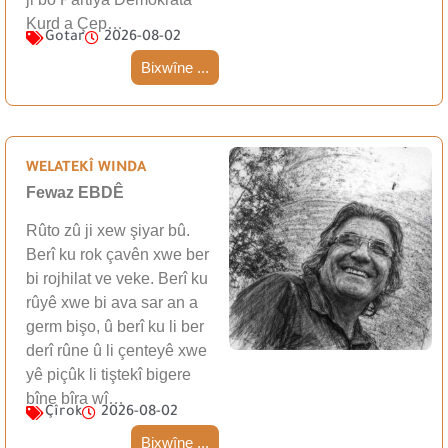
Kurd a Çep…
Gotar
2026-08-02
Bixwîne ...
WELATEKÎ WINDA
Fewaz EBDÊ
Rûto zû ji xew şiyar bû.
Berî ku rok çavên xwe ber
bi rojhilat ve veke. Berî ku
rûyê xwe bi ava sar an a
germ bişo, û berî ku li ber
derî rûne û li çenteyê xwe
yê piçûk li tiştekî bigere
bîne bîra wî…
Çîrok
2026-08-02
Bixwîne ...