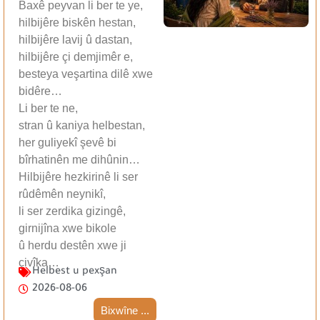
Baxê peyvan li ber te ye,
hilbijêre biskên hestan,
hilbijêre lavij û dastan,
hilbijêre çi demjimêr e,
besteya veşartina dilê xwe
bidêre…
Li ber te ne,
stran û kaniya helbestan,
her guliyekî şevê bi
bîrhatinên me dihûnin…
Hilbijêre hezkirinê li ser
rûdêmên neynikî,
li ser zerdika gizingê,
girnijîna xwe bikole
û herdu destên xwe ji
çivîka…
Helbest u pexşan
2026-08-06
Bixwîne ...