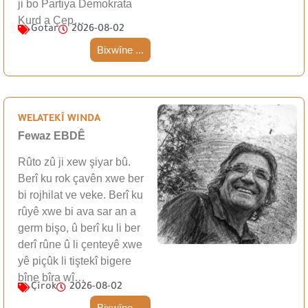
ji bo Partiya Demokrata
Kurd a Çep…
Gotar
2026-08-02
Bixwîne ...
WELATEKÎ WINDA
Fewaz EBDÊ
Rûto zû ji xew şiyar bû.
Berî ku rok çavên xwe ber
bi rojhilat ve veke. Berî ku
rûyê xwe bi ava sar an a
germ bişo, û berî ku li ber
derî rûne û li çenteyê xwe
yê piçûk li tiştekî bigere
bîne bîra wî…
Çîrok
2026-08-02
Bixwîne ...