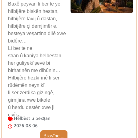
Baxê peyvan li ber te ye,
hilbijêre biskên hestan,
hilbijêre lavij û dastan,
hilbijêre çi demjimêr e,
besteya veşartina dilê xwe
bidêre…
Li ber te ne,
stran û kaniya helbestan,
her guliyekî şevê bi
bîrhatinên me dihûnin…
Hilbijêre hezkirinê li ser
rûdêmên neynikî,
li ser zerdika gizingê,
girnijîna xwe bikole
û herdu destên xwe ji
çivîka…
Helbest u pexşan
2026-08-06
Bixwîne ...