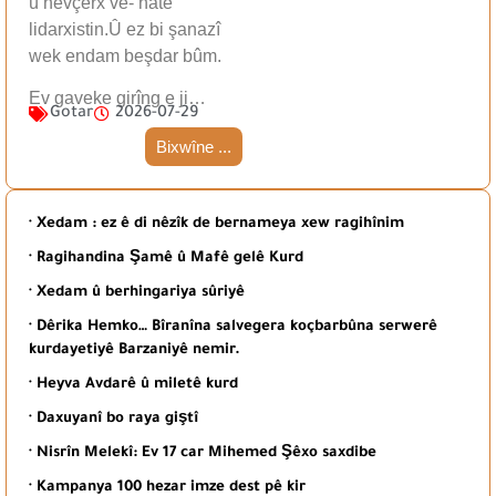
û hevçerx ve- hate
lidarxistin.Û ez bi şanazî
wek endam beşdar bûm.
Ev gaveke girîng e ji…
Gotar
2026-07-29
Bixwîne ...
· Xedam : ez ê di nêzîk de bernameya xew ragihînim
· Ragihandina Şamê û Mafê gelê Kurd
· Xedam û berhingariya sûriyê
· Dêrika Hemko… Bîranîna salvegera koçbarbûna serwerê
kurdayetiyê Barzaniyê nemir.
· Heyva Avdarê û miletê kurd
· Daxuyanî bo raya giştî
· Nisrîn Melekî: Ev 17 car Mihemed Şêxo saxdibe
· Kampanya 100 hezar imze dest pê kir