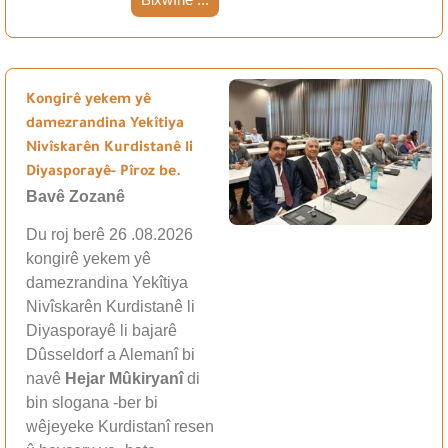
Kongirê yekem yê
damezrandina Yekîtiya
Nivîskarên Kurdistanê li
Diyasporayê- Pîroz be.
Bavê Zozanê
Du roj berê 26 .08.2026
kongirê yekem yê
damezrandina Yekîtiya
Nivîskarên Kurdistanê li
Diyasporayê li bajarê
Dûsseldorf a Alemanî bi
navê
Hejar Mûkiryanî
di
bin slogana -ber bi
wêjeyeke Kurdistanî resen