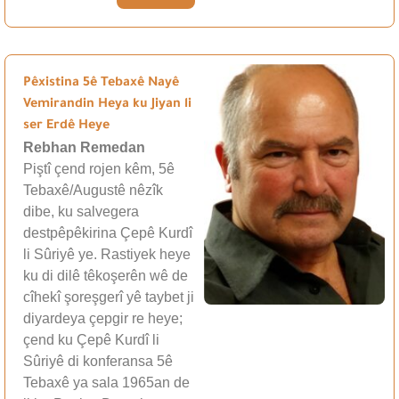
Pêxistina 5ê Tebaxê Nayê
Vemirandin Heya ku Jiyan li
ser Erdê Heye
Rebhan Remedan
Piştî çend rojen kêm, 5ê
Tebaxê/Augustê nêzîk
dibe, ku salvegera
destpêpêkirina Çepê Kurdî
li Sûriyê ye. Rastiyek heye
ku di dilê têkoşerên wê de
cîhekî şoreşgerî yê taybet ji
diyardeya çepgir re heye;
çend ku Çepê Kurdî li
Sûriyê di konferansa 5ê
Tebaxê ya sala 1965an de