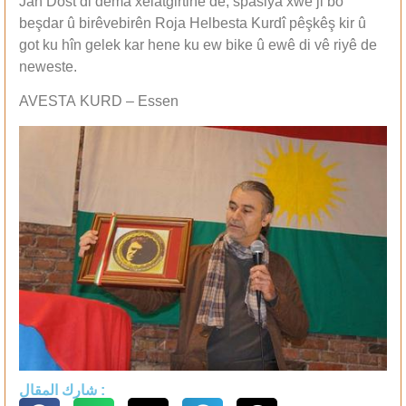
Jan Dost di dema xelatgirtinê de, spasiya xwe ji bo
beşdar û birêvebirên Roja Helbesta Kurdî pêşkêş kir û
got ku hîn gelek kar hene ku ew bike û ewê di vê riyê de
neweste.
AVESTA KURD – Essen
شارك المقال :