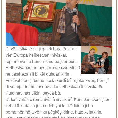
Di vê festîvalê de ji gelek bajarên cuda
yên Ewropa helbestvan, nivîskar,
rojnamevan û hunermend beşdar bûn.
Helbestvanan helbestên xwe xwnedin û
helbesthezan jî bi kêf guhdarî kirin.
Festîval hem ji bo helbesta kurdî bû rojeke xweş, hem jî
di vê rojê de munasebeta ku helbestvan û nivîskarên
Kurd hev nas bikin, peyda bû.
Di festîvalê de romanivîs û nivîskarê Kurd Jan Dost, ji ber
xebat û keda ku ji bo edebiyat kurdî dide û ji bo
berhemên hêja yên ku pêşkêş kirine, hate xelatkirin.