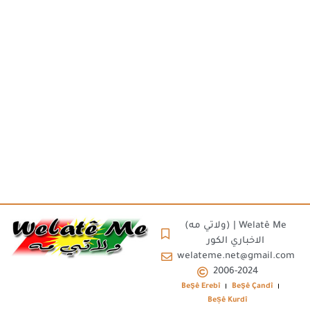
(ولاتي مه) | Welatê Me
الاخباري الكور
welateme.net@gmail.com
2006-2024
Beşê Erebî
Beşê Çandî
Beșê Kurdî