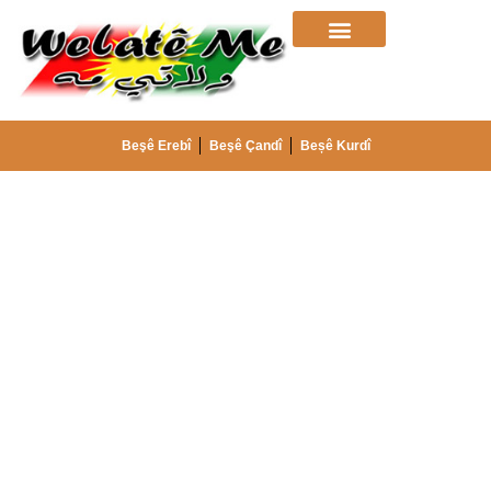
Beşê Erebî
Beşê Çandî
Beșê Kurdî