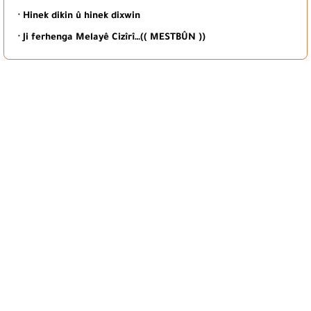
· Hinek dikin û hinek dixwin
· Ji ferhenga Melayê Cizîrî…(( MESTBÛN ))