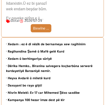
lidarxistin.Û ez bi şanazî
wek endam beşdar bûm.
Ev gaveke girîng e ji…
Gotar
2026-07-29
Bixwîne ...
· Xedam : ez ê di nêzîk de bernameya xew ragihînim
· Ragihandina Şamê û Mafê gelê Kurd
· Xedam û berhingariya sûriyê
· Dêrika Hemko… Bîranîna salvegera koçbarbûna serwerê
kurdayetiyê Barzaniyê nemir.
· Heyva Avdarê û miletê kurd
· Daxuyanî bo raya giştî
· Nisrîn Melekî: Ev 17 car Mihemed Şêxo saxdibe
· Kampanya 100 hezar imze dest pê kir