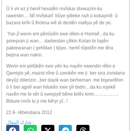
Û li vir ez ji hemî hevalên nivîskar dixwazim ku
rawestin… îdî nivîskarî bûye şitleke nuh ji kokayinê û
bazara kirîn û firotina wê di destên mafiya yê de ye.
Yan jî werin em pênûsên xwe rêkin e Homsê , da ku
şoreşvan ji wan… darbestan çêkin Kolan bi laşên
pakrewanan ( şehîdan ) tijiye.. hemî rûpelên me têra
bejina wan nakin.
Werin em pirtûkên xwe yên ku nayên xwendin rêkn e
Qamişlo yê..mazot nîne û zarokên me ji ber sira zivistana
deyûz dilerizin ..ber dayik wan berheman me bişewitînin
û li ber agirê wan hitokên xwe şîr bidin…da ku rojekê
navên me bi xêr û xweşiyê bêne bilêv kirin…………….
Bibure nivîs tu ji me bêryi yî.. !
22 ê- rêbendana 2012
شارك المقال :