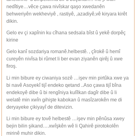
nedîtiye…vêce çawa nivîskar qaşo xwedanên
behweriyên wekheviyê , rastiyê, ,azadiyê,vê kiryara kirêt
dikin.
Gelo ev çi xapînin ku cîhana sedsala bîst û yekê dorpêç
kirine
Gelo kanî sozdariya romanê.helbestê. , çîrokê û hemî
cureyên nivîsa bi rûmet li ber evan ziyanên qirêj û xwe
firoş.
Li min bibure ey ciwaniya sozê …işev min pirtûka xwe ya
bi navê Asoyekî tijî endeko qetand ..Aso çawa tijî bîna
endekoyê dibe û bi rengîniya kulîlkan dagîr dibe û li
welatê min xwîn gihişte kabokan û masîzarokên me di
deryayeke çikiyayî de ditevizin.
Li min bibure ey tovê helbestê …işev min pênûsa xwey
bejin bilin şikand….xwîşkên wê li Qahirê pirotokolên
mirinê muhir dikin.