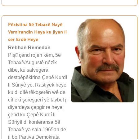
Pêxistina 5ê Tebaxê Nayê
Vemirandin Heya ku Jiyan li
ser Erdê Heye
Rebhan Remedan
Piştî çend rojen kêm, 5ê
Tebaxê/Augustê nêzîk
dibe, ku salvegera
destpêpêkirina Çepê Kurdî
li Sûriyê ye. Rastiyek heye
ku di dilê têkoşerên wê de
cîhekî şoreşgerî yê taybet ji
diyardeya çepgir re heye;
çend ku Çepê Kurdî li
Sûriyê di konferansa 5ê
Tebaxê ya sala 1965an de
ji bo Partiya Demokrata