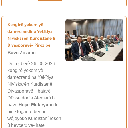
Kongirê yekem yê
damezrandina Yekîtiya
Nivîskarên Kurdistanê li
Diyasporayê- Pîroz be.
Bavê Zozanê
Du roj berê 26 .08.2026
kongirê yekem yê
damezrandina Yekîtiya
Nivîskarên Kurdistanê li
Diyasporayê li bajarê
Dûsseldorf a Alemanî bi
navê
Hejar Mûkiryanî
di
bin slogana -ber bi
wêjeyeke Kurdistanî resen
û hevçerx ve- hate