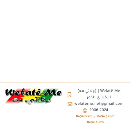
(ولاتي مه) | Welatê Me
الاخباري الكور
welateme.net@gmail.com
2006-2024
Beşê Erebî
Beşê Çandî
Beșê Kurdî