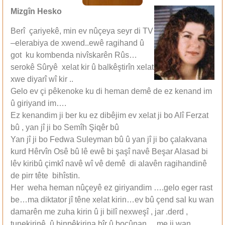
Mizgîn Hesko
Berî çariyekê, min ev nûçeya seyr di TV
–elerabiya de xwend..ewê ragihand û
got ku kombenda nivîskarên Rûs…
serokê Sûryê xelat kir û balkêştirîn xelat
xwe diyarî wî kir ..
Gelo ev çi pêkenoke ku di heman demê de ez kenand im
û giriyand im….
Ez kenandim ji ber ku ez dibêjim ev xelat ji bo Alî Ferzat
bû , yan jî ji bo Semîh Şiqêr bû
Yan jî ji bo Fedwa Suleyman bû û yan jî ji bo çalakvana
kurd Hêrvîn Osê bû lê ewê bi şaşî navê Beşar Alasad bi
lêv kiribû çimkî navê wî vê demê di alavên ragihandinê
de pirr tête bihîstin.
Her weha heman nûçeyê ez giriyandim ….gelo eger rast
be…ma diktator jî têne xelat kirin…ev bû çend sal ku wan
damarên me zuha kirin û ji bilî nexweşî , jar .derd ,
tunekirinê û binpêkirina bîr û boçûnan… me ji wan