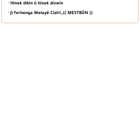
· Hinek dikin û hinek dixwin
· Ji ferhenga Melayê Cizîrî…(( MESTBÛN ))