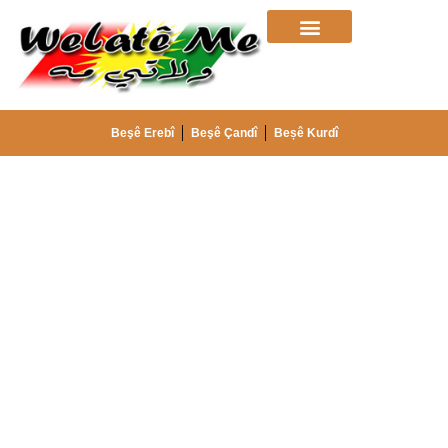
Beşê Erebî
Beşê Çandî
Beșê Kurdî