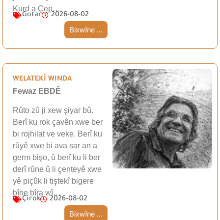
Kurd a Çep…
Gotar
2026-08-02
Bixwîne ...
WELATEKÎ WINDA
Fewaz EBDÊ
Rûto zû ji xew şiyar bû.
Berî ku rok çavên xwe ber
bi rojhilat ve veke. Berî ku
rûyê xwe bi ava sar an a
germ bişo, û berî ku li ber
derî rûne û li çenteyê xwe
yê piçûk li tiştekî bigere
bîne bîra wî…
Çîrok
2026-08-02
Bixwîne ...