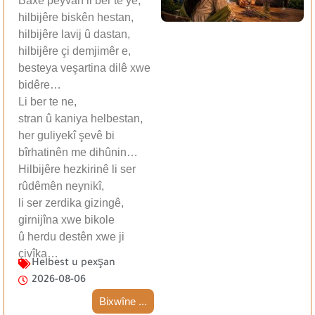
Baxê peyvan li ber te ye,
hilbijêre biskên hestan,
hilbijêre lavij û dastan,
hilbijêre çi demjimêr e,
besteya veşartina dilê xwe
bidêre…
Li ber te ne,
stran û kaniya helbestan,
her guliyekî şevê bi
bîrhatinên me dihûnin…
Hilbijêre hezkirinê li ser
rûdêmên neynikî,
li ser zerdika gizingê,
girnijîna xwe bikole
û herdu destên xwe ji
çivîka…
Helbest u pexşan
2026-08-06
Bixwîne ...