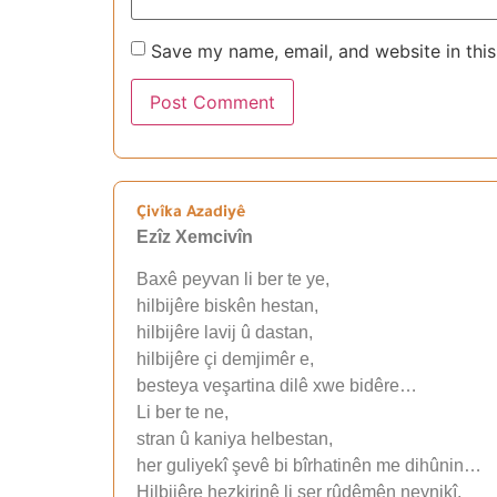
Save my name, email, and website in this
Çivîka Azadiyê
Ezîz Xemcivîn
Baxê peyvan li ber te ye,
hilbijêre biskên hestan,
hilbijêre lavij û dastan,
hilbijêre çi demjimêr e,
besteya veşartina dilê xwe bidêre…
Li ber te ne,
stran û kaniya helbestan,
her guliyekî şevê bi bîrhatinên me dihûnin…
Hilbijêre hezkirinê li ser rûdêmên neynikî,