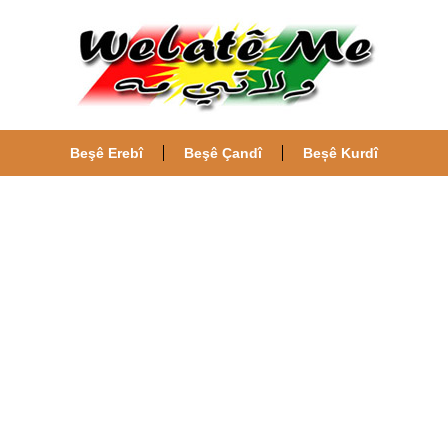
Beşê Erebî
Beşê Çandî
Beșê Kurdî