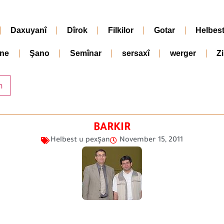
Daxuyanî
Dîrok
Filkilor
Gotar
Helbes
ne
Şano
Semînar
sersaxî
werger
Z
BARKIR
Helbest u pexşan
November 15, 2011