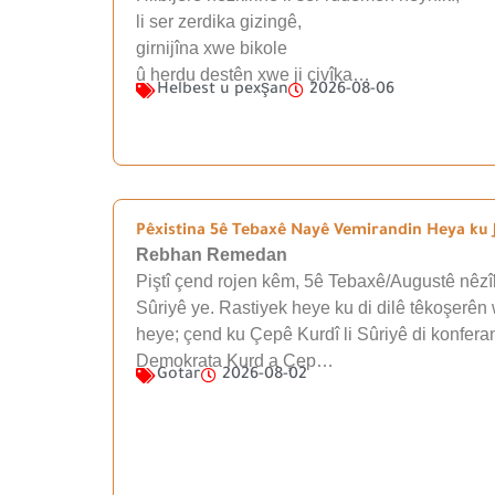
li ser zerdika gizingê,
girnijîna xwe bikole
û herdu destên xwe ji çivîka…
Helbest u pexşan
2026-08-06
Pêxistina 5ê Tebaxê Nayê Vemirandin Heya ku J
Rebhan Remedan
Piştî çend rojen kêm, 5ê Tebaxê/Augustê nêzîk
Sûriyê ye. Rastiyek heye ku di dilê têkoşerên 
heye; çend ku Çepê Kurdî li Sûriyê di konfera
Demokrata Kurd a Çep…
Gotar
2026-08-02