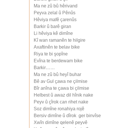
Ma ne zû bû hêrivand
Peyva zelal û Pênûs
Hêviya mafê çarenûs
Barkir û barê giran
Li hêviya kê dimîne
Kî wan ramanên te hilgire
Axaftinên te belav bike
Riya te bi şopîne
Evîna te berdewam bike
Barkir……
Ma ne zû bû heyî buhar
Bê av Gul çawa ne çilmise
Bîr anîna te çawa bi çilmise
Helbest û awaz dil hînik nake
Peyv û çîrok can rihet nake
Soz dimîne ronahiya rojê
Bersiv dimîne û dîrok ger binvîse
Xwîn dimîne qelenê peyvê