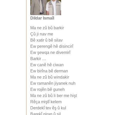
Dildar Ismaîl
Ma ne zû bû barkir
Çû ji nav me
Bê xatir û bê silav
Ew perengê hê disincirî
Ew şewqa ne divemirî
Barkir …
Ew canê hê ciwan
Ew birîna bê derman
Ma ne zû bû windakir
Ew ramanên jiyanek nuh
Ew rojên bê guneh
Ma ne zû bû li ber me hişt
Rêça miştî kelem
Derdekî tev êş û kul
Barekî giran û şil