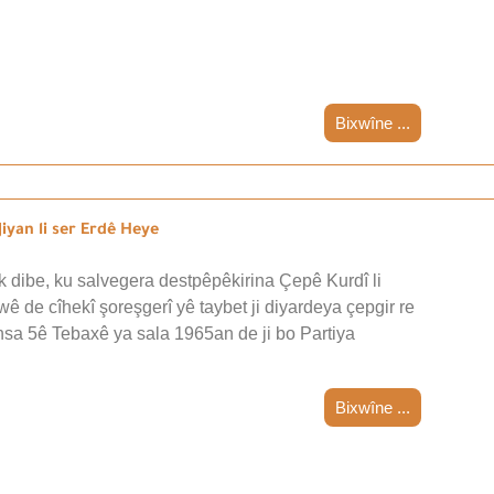
Bixwîne ...
iyan li ser Erdê Heye
 dibe, ku salvegera destpêpêkirina Çepê Kurdî li
wê de cîhekî şoreşgerî yê taybet ji diyardeya çepgir re
nsa 5ê Tebaxê ya sala 1965an de ji bo Partiya
Bixwîne ...