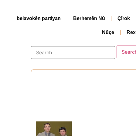
belavokên partiyan
Berhemên Nû
Çîrok
Nûçe
Rex