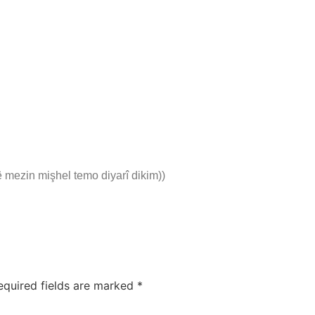
ê mezin mişhel temo diyarî dikim))
equired fields are marked
*