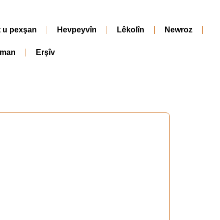
t u pexşan
Hevpeyvîn
Lêkolîn
Newroz
iman
Erşîv