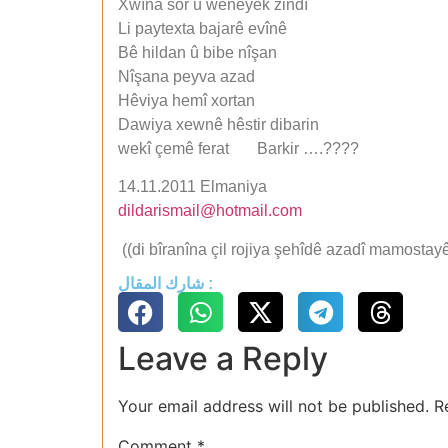
Xwîna sor û wêneyek zindî
Li paytexta bajarê evînê
Bê hildan û bibe nîşan
Nîşana peyva azad
Hêviya hemî xortan
Dawiya xewnê hêstir dibarin
wekî çemê ferat Barkir ….????
14.11.2011 Elmaniya
dildarismail@hotmail.com
((di bîranîna çil rojiya şehîdê azadî mamostay
شارك المقال :
Leave a Reply
Your email address will not be published.
R
Comment
*